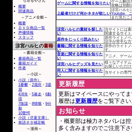
ちゅるやさん
ゲーム解説
ゲームに関する情報を知りたい
攻略は別館
概要
涼宮ハルヒ
関連商品
上級者だけど何かネタが欲しい
Youtube
～アニメ全般～
まだ見たこ
概要
ＤＶＤ商品一覧
涼宮ハルヒの素材を探した
当サイトには素
声優情報
い
関連するサイト
スタッフ
原作ライトノベ
原作をじっくり読みたい
活字が苦手な方
涼宮ハルヒの
書籍
書籍に関する情報を知りた
原作のライトノ
い
す。
～書籍全般～
音楽に関する情報を知りた
アニメ、ゲーム
い
書籍商品一覧
様々なアイテム
書籍ガイド
涼宮ハルヒグッズを見たい
お探しいただけ
作者
同人に関する情報を知りた
当サイトの専門
～小説～
い
小説（原作）
更新履歴
1憂鬱
・
2溜息
・
3退
屈
更新はマイペースにやってま
4消失
・
5暴走
・
6動
揺
履歴は
更新履歴
をご覧下さい
7陰謀
・
8憤慨
・
9分
裂
お知らせ
10驚愕
小説（児童文庫）
・概要部は極力ネタバレは控
単語ネタ補足帳
多く含みますのでご注意下さ
～漫画～