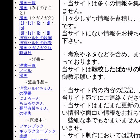
・当サイトは多くの情報を集
漫画一覧
漫画
（みずのまこ
ません。
と）
日々少しずつ情報を蓄積し、
漫画
（ツガノガク）
[1]
・
[2]
・
[3]
・
[4]
・
です。
[5]
当サイトにない情報をお持ち
[6]
・
[7]
・
[8]
・
[9]
涼宮ハルヒの競演
下さい。
涼宮ハルヒの祝祭
漫画ツガノガク版
時系列
・考察やネタなどを含め、ま
～洋書～
っております。
洋書一覧
当サイトは
転校したばかりの
ノベル
漫画
御教示願います。
～派生作品～
涼宮ハルヒちゃん
・当サイト内の内容の誤記、
の憂鬱
当サイト宛てにご連絡くださ
にょろーん
ちゅるやさん
・当サイトはまだまだ更新の
長門有希ちゃん
い情報や面白い情報をお持ち
の消失
些細な事でもかまいません
～関連本～
ファンブック
いませ。
キャラクターブック
・サイト制作においては試行
楽譜