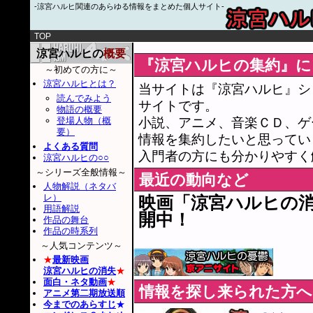
-涼宮ハルヒ関連のあらゆる情報をまとめた個人サイト-
TOP
涼宮ハルヒの
概要
『涼宮ハルヒの集約』
～初めての方に～
涼宮ハルヒとは？
当サイトは『涼宮ハルヒ』シ
読んでみよう
サイトです。
物語の概要
小説、アニメ、音楽ＣＤ、ゲ
登場人物（概
要）
情報を集約したいと思ってい
よくある質問
入門者の方にも分かりやすく
涼宮ハルヒの○○
～シリーズ全般情報～
最近の動向など
人物解説（ネタバ
レ）
映画「涼宮ハルヒの
用語解説
開中！
作品の舞台
作品の時系列
～人気コンテンツ～
★
最新映画
涼宮ハルヒの消失
★
面白・ネタ動画
★
情報を探し来られた方へ
アニメ第二期放送順
今までのあらすじ
★