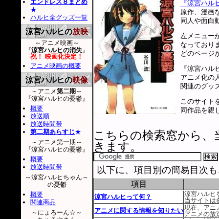
エンドレス８まとめ
『涼宮ハル
★
原作、漫画
ハルヒ全グッズ一覧
同人や面白
涼宮ハルヒの
放映
左メニュー
～アニメ映画～
なっており
『
涼宮ハルヒの消失
』
どのページ
祝！ 映画化決定！
アニメ映画の概要
『涼宮ハル
アニメ化の
涼宮ハルヒの
映像
関連のグッ
～アニメ
第二期
～
『涼宮ハルヒの憂鬱』
このサイト
概要
同作品を親
放送順
放送時間帯
第二期あらすじ
★
こちらの検索窓から、
～アニメ第一期～
きます。
『涼宮ハルヒの憂鬱』
概要
放送時間帯
以下に、項目別の簡易目次も
～涼宮ハルヒちゃん～
項目
の憂鬱
涼宮ハルヒ
概要
涼宮ハルヒって何？
当サイトは
関連商品
現在、アニ
アニメに関する情報を知りたい
～にょろーん☆～
アニメの放