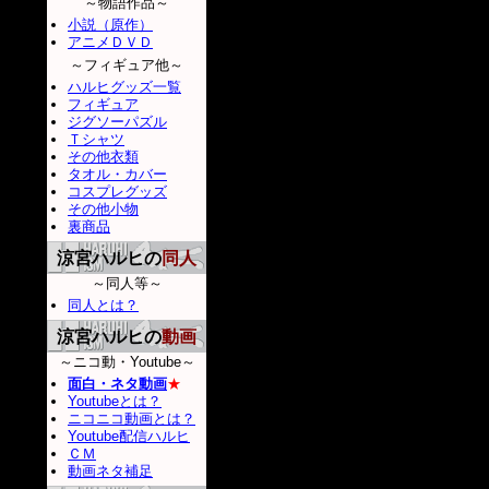
～物語作品～
小説（原作）
アニメＤＶＤ
～フィギュア他～
ハルヒグッズ一覧
フィギュア
ジグソーパズル
Ｔシャツ
その他衣類
タオル・カバー
コスプレグッズ
その他小物
裏商品
涼宮ハルヒの
同人
～同人等～
同人とは？
涼宮ハルヒの
動画
～ニコ動・Youtube～
面白・ネタ動画
★
Youtubeとは？
ニコニコ動画とは？
Youtube配信ハルヒ
ＣＭ
動画ネタ補足