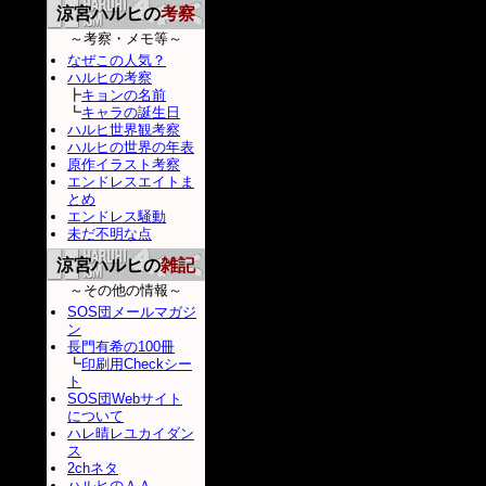
涼宮ハルヒの
考察
～考察・メモ等～
なぜこの人気？
ハルヒの考察
┣
キョンの名前
┗
キャラの誕生日
ハルヒ世界観考察
ハルヒの世界の年表
原作イラスト考察
エンドレスエイトま
とめ
エンドレス騒動
未だ不明な点
涼宮ハルヒの
雑記
～その他の情報～
SOS団メールマガジ
ン
長門有希の100冊
┗
印刷用Checkシー
ト
SOS団Webサイト
について
ハレ晴レユカイダン
ス
2chネタ
ハルヒのＡＡ