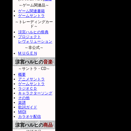
～ゲーム関連品～
ゲーム関連書籍
ゲームサントラ
～トレーディングカー
ド～
涼宮ハルヒの祭典
プロジェクト
レヴォリューション
～非公式～
M.U.G.E.N
涼宮ハルヒの
音楽
～サントラ・CD～
概要
アニメサントラ
ゲームサントラ
ラジオＣＤ
キャラクターソング
その他
楽譜
歌詞ガイド
MIDI
カラオケ配信
涼宮ハルヒの
商品