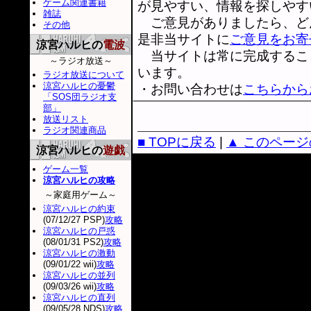
ゲーム関連書籍
が見やすい、情報を探しやす
雑誌
ご意見がありましたら、ど
その他
是非当サイトに
ご意見をお寄
涼宮ハルヒの
電波
当サイトは常に完成するこ
～ラジオ放送～
います。
ラジオ放送について
涼宮ハルヒの憂鬱
・お問い合わせは
こちらから
「SOS団ラジオ支
部」
放送リスト
ラジオ関連商品
■ TOPに戻る
|
▲ このペー
涼宮ハルヒの
遊戯
ゲーム一覧
涼宮ハルヒの攻略
～家庭用ゲーム～
涼宮ハルヒの約束
(07/12/27 PSP)
攻略
涼宮ハルヒの戸惑
(08/01/31 PS2)
攻略
涼宮ハルヒの激動
(09/01/22 wii)
攻略
涼宮ハルヒの並列
(09/03/26 wii)
攻略
涼宮ハルヒの直列
(09/05/28 NDS)
攻略