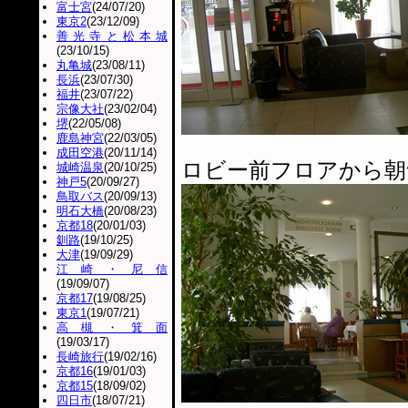
富士宮
(24/07/20)
東京2
(23/12/09)
善光寺と松本城
(23/10/15)
丸亀城
(23/08/11)
長浜
(23/07/30)
福井
(23/07/22)
宗像大社
(23/02/04)
堺
(22/05/08)
鹿島神宮
(22/03/05)
成田空港
(20/11/14)
ロビー前フロアから朝
城崎温泉
(20/10/25)
神戸5
(20/09/27)
鳥取バス
(20/09/13)
明石大橋
(20/08/23)
京都18
(20/01/03)
釧路
(19/10/25)
大津
(19/09/29)
江崎・尼信
(19/09/07)
京都17
(19/08/25)
東京1
(19/07/21)
高槻・箕面
(19/03/17)
長崎旅行
(19/02/16)
京都16
(19/01/03)
京都15
(18/09/02)
四日市
(18/07/21)