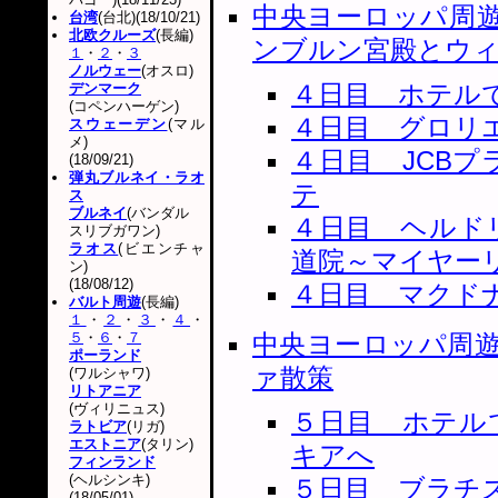
中央ヨーロッパ周
台湾
(台北)(18/10/21)
北欧クルーズ
(長編)
ンブルン宮殿とウ
１
・
２
・
３
ノルウェー
(オスロ)
４日目 ホテル
デンマーク
(コペンハーゲン)
４日目 グロリ
スウェーデン
(マル
メ)
４日目 JCB
(18/09/21)
弾丸ブルネイ・ラオ
テ
ス
ブルネイ
(バンダル
４日目 ヘルド
スリブガワン)
ラオス
(ビエンチャ
道院～マイヤー
ン)
(18/08/12)
４日目 マクドナル
バルト周遊
(長編)
１
・
２
・
３
・
４
・
５
・
６
・
７
中央ヨーロッパ周
ポーランド
ァ散策
(ワルシャワ)
リトアニア
(ヴィリニュス)
５日目 ホテル
ラトビア
(リガ)
エストニア
(タリン)
キアへ
フィンランド
(ヘルシンキ)
５日目 ブラチ
(18/05/01)