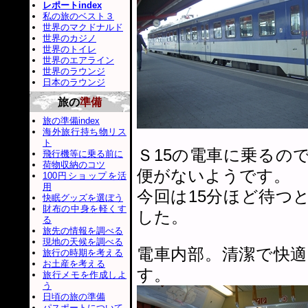
レポートindex
私の旅のベスト３
世界のマクドナルド
世界のカジノ
世界のトイレ
世界のエアライン
世界のラウンジ
日本のラウンジ
旅の
準備
旅の準備index
海外旅行持ち物リス
ト
Ｓ15の電車に乗るの
飛行機等に乗る前に
荷物収納のコツ
便がないようです。
100円ショップを活
用
今回は15分ほど待つ
快眠グッズを選ぼう
財布の中身を軽くす
した。
る
旅先の情報を調べる
現地の天候を調べる
電車内部。清潔で快
旅行の時期を考える
お土産を考える
す。
旅行メモを作成しよ
う
日頃の旅の準備
パスポートについて