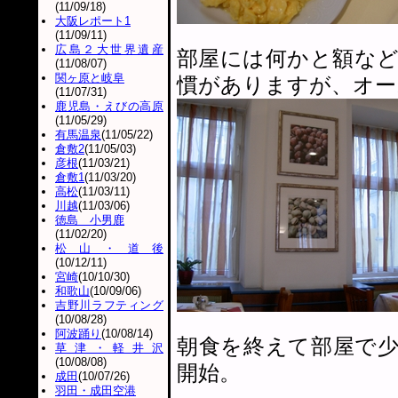
(11/09/18)
大阪レポート1
(11/09/11)
広島２大世界遺産
部屋には何かと額な
(11/08/07)
関ヶ原と岐阜
慣がありますが、オー
(11/07/31)
鹿児島・えびの高原
(11/05/29)
有馬温泉
(11/05/22)
倉敷2
(11/05/03)
彦根
(11/03/21)
倉敷1
(11/03/20)
高松
(11/03/11)
川越
(11/03/06)
徳島 小男鹿
(11/02/20)
松山・道後
(10/12/11)
宮崎
(10/10/30)
和歌山
(10/09/06)
吉野川ラフティング
(10/08/28)
阿波踊り
(10/08/14)
朝食を終えて部屋で
草津・軽井沢
(10/08/08)
開始。
成田
(10/07/26)
羽田・成田空港