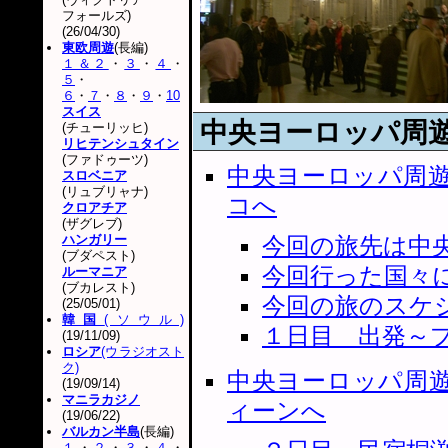
フォールズ)
(26/04/30)
東欧周遊
(長編)
１＆２
・
３
・
４
・
５
・
６
・
７
・
８
・
９
・
10
スイス
中央ヨーロッパ周
(チューリッヒ)
リヒテンシュタイン
(ファドゥーツ)
中央ヨーロッパ周
スロベニア
(リュブリャナ)
コへ
クロアチア
(ザグレブ)
ハンガリー
今回の旅先は中
(ブダペスト)
今回行った国々
ルーマニア
(ブカレスト)
今回の旅のスケ
(25/05/01)
韓国
(ソウル)
１日目 出発～
(19/11/09)
ロシア
(ウラジオスト
ク)
中央ヨーロッパ周
(19/09/14)
マニラカジノ
ィーンへ
(19/06/22)
バルカン半島
(長編)
１
・
２
・
３
・
４
・