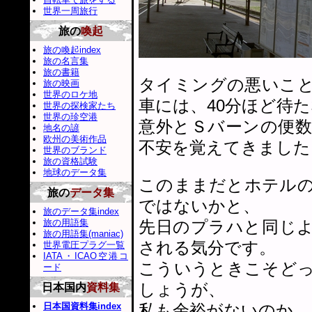
世界一周旅行
旅の
喚起
旅の喚起index
旅の名言集
旅の書籍
タイミングの悪いこ
旅の映画
世界のロケ地
車には、40分ほど待
世界の探検家たち
世界の珍空港
意外とＳバーンの便
地名の諺
欧州の美術作品
不安を覚えてきました
世界のブランド
旅の資格試験
地球のデータ集
このままだとホテル
旅の
データ集
ではないかと、
旅のデータ集index
旅の用語集
先日のプラハと同じ
旅の用語集(maniac)
される気分です。
世界電圧プラグ一覧
IATA・ICAO空港コ
こういうときこそど
ード
しょうが、
日本国内
資料集
日本国資料集index
私も余裕がないのか、