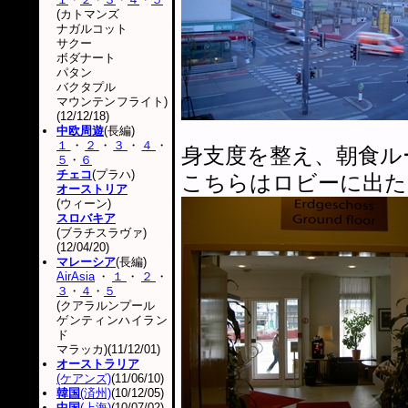
(カトマンズ
ナガルコット
サクー
ボダナート
パタン
バクタプル
マウンテンフライト)
(12/12/18)
中欧周遊
(長編)
１
・
２
・
３
・
４
・
身支度を整え、朝食ル
５
・
６
チェコ
(プラハ)
こちらはロビーに出た
オーストリア
(ウィーン)
スロバキア
(ブラチスラヴァ)
(12/04/20)
マレーシア
(長編)
AirAsia
・
１
・
２
・
３
・
４
・
５
(クアラルンプール
ゲンティンハイラン
ド
マラッカ)(11/12/01)
オーストラリア
(ケアンズ)
(11/06/10)
韓国
(済州)
(10/12/05)
中国
(上海)
(10/07/02)