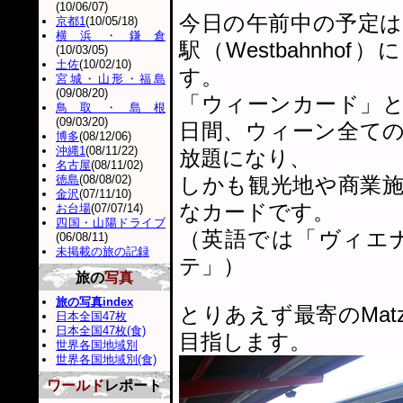
(10/06/07)
今日の午前中の予定
京都1
(10/05/18)
横浜・鎌倉
駅（Westbahnh
(10/03/05)
土佐
(10/02/10)
す。
宮城・山形・福島
(09/08/20)
「ウィーンカード」
鳥取・島根
(09/03/20)
日間、ウィーン全て
博多
(08/12/06)
沖縄1
(08/11/22)
放題になり、
名古屋
(08/11/02)
徳島
(08/08/02)
しかも観光地や商業
金沢
(07/11/10)
なカードです。
お台場
(07/07/14)
四国・山陽ドライブ
（英語では「ヴィエ
(06/08/11)
未掲載の旅の記録
テ」）
旅の
写真
旅の写真index
とりあえず最寄のMatzl
日本全国47枚
日本全国47枚(食)
目指します。
世界各国地域別
世界各国地域別(食)
ワールド
レポート