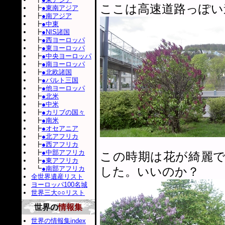
ここは高速道路っぽい
┣
●東南アジア
┣
●南アジア
┣
●中東
┣
●NIS諸国
┣
●西ヨーロッパ
┣
●東ヨーロッパ
┣
●中央ヨーロッパ
┣
●南ヨーロッパ
┣
●北欧諸国
┣
●バルト三国
┣
●他ヨーロッパ
┣
●北米
┣
●中米
┣
●カリブの国々
┣
●南米
┣
●オセアニア
┣
●北アフリカ
┣
●西アフリカ
┣
●中部アフリカ
この時期は花が綺麗
┣
●東アフリカ
┗
●南部アフリカ
した。いいのか？
全世界遺産リスト
ヨーロッパ100名城
世界三大○○リスト
世界の
情報集
世界の情報集index