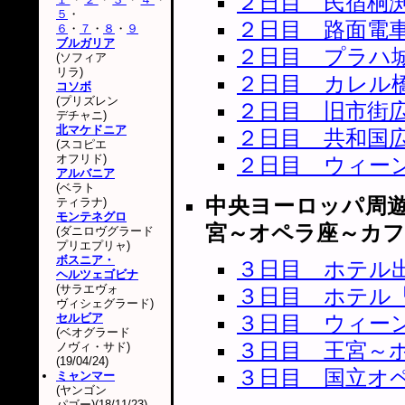
２日目 民宿桐
５
・
２日目 路面電
６
・
７
・
８
・
９
ブルガリア
２日目 プラハ
(ソフィア
リラ)
２日目 カレル
コソボ
(プリズレン
２日目 旧市街
デチャニ)
北マケドニア
２日目 共和国
(スコピエ
オフリド)
２日目 ウィー
アルバニア
(ベラト
中央ヨーロッパ周
ティラナ)
モンテネグロ
宮～オペラ座～カ
(ダニロヴグラード
プリエプリャ)
ボスニア・
３日目 ホテル
ヘルツェゴビナ
(サラエヴォ
３日目 ホテル
ヴィシェグラード)
セルビア
３日目 ウィー
(ベオグラード
３日目 王宮～
ノヴィ・サド)
(19/04/24)
３日目 国立オ
ミャンマー
(ヤンゴン
パゴー)(18/11/23)