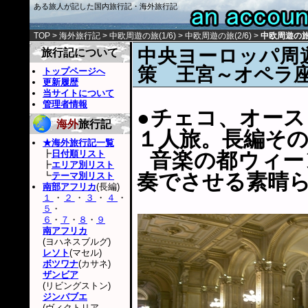
ある旅人が記した国内旅行記・海外旅行記
TOP
>
海外旅行記
>
中欧周遊の旅(1/6)
>
中欧周遊の旅(2/6)
>
中欧周遊の旅(
中央ヨーロッパ周
旅行記について
策 王宮～オペラ
トップページへ
更新履歴
当サイトについて
管理者情報
●チェコ、オー
海外
旅行記
１人旅。長編そ
★海外旅行記一覧
┣
日付順リスト
音楽の都ウィー
┣
エリア別リスト
奏でさせる素晴
┗
テーマ別リスト
南部アフリカ
(長編)
１
・
２
・
３
・
４
・
５
・
６
・
７
・
８
・
９
南アフリカ
(ヨハネスブルグ)
レソト
(マセル)
ボツワナ
(カサネ)
ザンビア
(リビングストン)
ジンバブエ
(ヴィクトリア