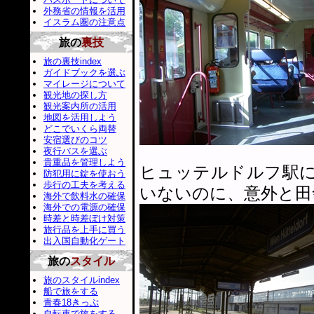
外務省の情報を活用
イスラム圏の注意点
旅の
裏技
旅の裏技index
ガイドブックを選ぶ
マイレージについて
観光地の探し方
観光案内所の活用
地図を活用しよう
どこでいくら両替
安宿選びのコツ
夜行バスを選ぶ
貴重品を管理しよう
ヒュッテルドルフ駅
防犯用に錠を使おう
歩行の工夫を考える
いないのに、意外と田
海外で飲料水の確保
海外での電源の確保
時差と時差ぼけ対策
旅行品を上手に買う
出入国自動化ゲート
旅の
スタイル
旅のスタイルindex
船で旅をする
青春18きっぷ
自転車で旅をする