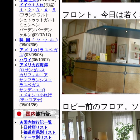
ドイツ
１人旅
(長編)
１
・
２
・
３
・
４
・
５
フロント。今日は若く
(フランクフルト
シュトゥットガルト
ミュンヘン
バーデンバーデン
ケルン)(09/07/17)
韓国
(ソウル)
(08/07/06)
アメリカ
(ラスベガ
ス)
(07/08/05)
ハワイ
(06/10/07)
アメリカ西海岸
(ロサンゼルス
カリフォルニア
サンフランシスコ
ラスベガス
サンディエゴ)
＋メキシコ小旅行
(ティフアナ)
ロビー前のフロア。ソ
(05/01/26)
国内
旅行記
★国内旅行記一覧
┣
日付順リスト
┣
都道府県別リスト
┗
テーマ別リスト