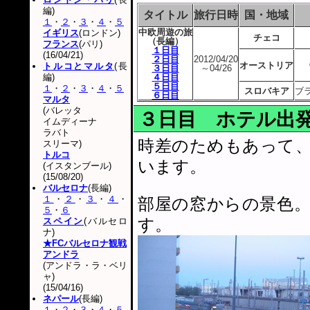
編)
タイトル
旅行日時
国・地域
１
・
２
・
３
・
４
・
５
中欧周遊の旅
イギリス
(ロンドン)
チェコ
（長編）
フランス
(パリ)
１日目
(16/04/21)
２日目
2012/04/20
オーストリア
トルコとマルタ
(長
３日目
～04/26
編)
４日目
５日目
１
・
２
・
３
・
４
・
５
スロバキア
ブ
６日目
マルタ
(バレッタ
３日目 ホテル出
イムディーナ
ラバト
時差のためもあって
スリーマ)
トルコ
います。
(イスタンブール)
(15/08/20)
バルセロナ
(長編)
１
・
２
・
３
・
４
・
部屋の窓からの景色
５
・
６
す。
スペイン
(バルセロ
ナ)
★FCバルセロナ観戦
アンドラ
(アンドラ・ラ・ベリ
ャ)
(15/04/16)
ネパール
(長編)
１
・
２
・
３
・
４
・
５