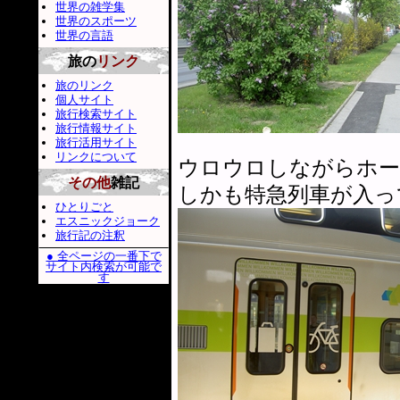
世界の雑学集
世界のスポーツ
世界の言語
旅の
リンク
旅のリンク
個人サイト
旅行検索サイト
旅行情報サイト
旅行活用サイト
リンクについて
ウロウロしながらホー
その他
雑記
しかも特急列車が入っ
ひとりごと
エスニックジョーク
旅行記の注釈
● 全ページの一番下で
サイト内検索が可能で
す