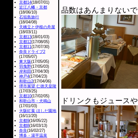
京都14
(18/07/01)
近江八幡・京都
品数はあんまりないで
(18/06/10)
石垣島旅行
(18/04/08)
天橋立と伊根の舟屋
(18/03/11)
京都13
(18/01/03)
京都12
(17/08/05)
京都11
(17/07/30)
奈良ドライブ2
(17/05/07)
東大阪
(17/05/05)
羽曳野
(17/05/03)
岸和田
(17/04/30)
神戸4
(17/04/23)
和歌山2
(17/04/06)
堺市展望 仁徳天皇陵
(17/03/25)
京都10
(17/02/05)
ドリンクもジュースや
和歌山市・犬鳴山
(17/01/03)
大阪紅葉 ほしだ園地
(16/11/20)
京都9
(16/05/22)
京都8
(16/03/13)
奈良
(16/02/27)
博多・湯平温泉