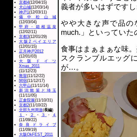
京都4
(12/04/15)
義者が多いはずですし
犬山城
(12/03/14)
神戸1
(12/03/11)
備中松山城
やや大きな声で品のない
(12/03/04)
甲府・箱根温泉
much.」といって
(12/02/11)
京都3
(12/01/29)
大阪2 ベイエリア
(12/01/15)
食事はまぁまぁな味。
正月神戸2012
(12/01/03)
スクランブルエッグ
大阪ドイツ
が…。
Xmas_2011
(11/12/23)
敦賀
(11/12/22)
関宿
(11/12/17)
六甲山
(11/11/14)
新潟散策と埼玉
(11/11/05)
正倉院展
(11/10/31)
京都2
(11/10/22)
北部九州周遊
(
長編
)
１
・
２
・
３
・
４
(11/09/22)
奈良ドライブ
(11/09/19)
大阪OkFEST_2011