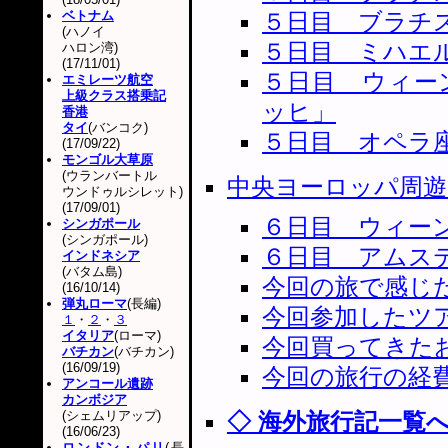
ベトナム
５日目 ブラチ
(ハノイ
５日目 ミハエ
ハロン湾)
(17/11/01)
５日目 ウィー
エミレーツ航空
上級クラス搭乗記
ッヒ」
香港
タイ
(バンコク)
５日目 オペラ
(17/09/22)
モンゴル大草原
(ウランバートル
中央ヨーロッパ周遊
ウンドゥルシレット)
(17/09/01)
６日目 ウィー
シンガポール
(シンガポール)
６日目 アムス
インドネシア
(バタム島)
今回の旅で感じ
(16/10/14)
弾丸ローマ
(長編)
今回参加したツ
１
・
２
・
３
イタリア
(ローマ)
今回買ってきた
バチカン
(バチカン)
(16/09/19)
今回の旅行の経
アンコール遺跡
カンボジア
(シェムリアップ)
◇ 海外旅行記一覧
(16/06/23)
ロンドン・パリ
(長