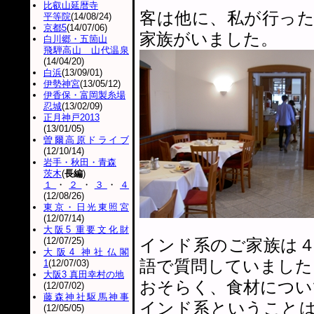
比叡山延暦寺
客は他に、私が行っ
平等院
(14/08/24)
京都5
(14/07/06)
家族がいました。
白川郷・五箇山
飛騨高山 山代温泉
(14/04/20)
白浜
(13/09/01)
伊勢神宮
(13/05/12)
伊香保・富岡製糸場
忍城
(13/02/09)
正月神戸2013
(13/01/05)
曽爾高原ドライブ
(12/10/14)
岩手・秋田・青森
茨木
(
長編
)
１
・
２
・
３
・
４
(12/08/26)
東京・日光東照宮
(12/07/14)
大阪5 重要文化財
(12/07/25)
インド系のご家族は
大阪4 神社仏閣
語で質問していました
1
(12/07/03)
大阪3 真田幸村の地
おそらく、食材につい
(12/07/02)
藤森神社駆馬神事
インド系ということ
(12/05/05)