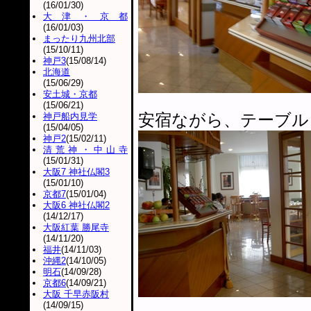
(16/01/30)
大津・京都
(16/01/03)
まったり九州北部
(15/10/11)
神戸3
(15/08/14)
北海道
(15/06/29)
安土城・京都
(15/06/21)
安宿ながら、テーブル
神戸船内見学
(15/04/05)
神戸2
(15/02/11)
清荒神・中山寺
(15/01/31)
大阪7 神社仏閣3
(15/01/10)
京都7
(15/01/04)
大阪6 神社仏閣2
(14/12/17)
大阪紅葉 勝尾寺
(14/11/20)
福井
(14/11/03)
沖縄2
(14/10/05)
明石
(14/09/28)
京都6
(14/09/21)
大阪 千早赤阪村
(14/09/15)