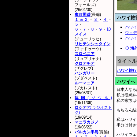
フォールズ)
(26/04/30)
東欧周遊
(長編)
ハワイ旅
１＆２
・
３
・
４
・
５
・
ハワイ
６
・
７
・
８
・
９
・
10
ウェデ
スイス
ハワイ
(チューリッヒ)
リヒテンシュタイン
◇ 海
(ファドゥーツ)
スロベニア
(リュブリャナ)
タイトル
クロアチア
(ザグレブ)
ハワイ旅行
ハンガリー
(ブダペスト)
ハワイへ
ルーマニア
(ブカレスト)
日本人なら
(25/05/01)
私は従姉妹
韓国
(ソウル)
私の家族は
(19/11/09)
ロシア
(ウラジオスト
もちろん結
ク)
(19/09/14)
私はハワイ
マニラカジノ
半分は付き
(19/06/22)
バルカン半島
(長編)
ハワイウェ
１
・
２
・
３
・
４
・