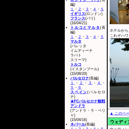
編)
１
・
２
・
３
・
４
・
５
イギリス
(ロンドン)
フランス
(パリ)
(16/04/21)
トルコとマルタ
(長
ホテルから
編)
これぞハワ
１
・
２
・
３
・
４
・
５
マルタ
(バレッタ
イムディーナ
ラバト
スリーマ)
トルコ
(イスタンブール)
(15/08/20)
バルセロナ
(長編)
１
・
２
・
３
・
４
・
５
・
６
スペイン
(バルセロ
ナ)
★FCバルセロナ観戦
アンドラ
(アンドラ・ラ・ベリ
▲ このペ
ャ)
(15/04/16)
ウェディ
ネパール
(長編)
１
・
２
・
３
・
４
・
５