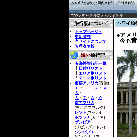
ある旅人が記した国内旅行記・海外旅行記
TOP
>
海外旅行記
> ハワイ旅行
ハワイ旅
旅行記について
トップページへ
●アメ
更新履歴
今も昔
当サイトについて
管理者情報
海外
旅行記
★海外旅行記一覧
┣
日付順リスト
┣
エリア別リスト
┗
テーマ別リスト
南部アフリカ
(長編)
１
・
２
・
３
・
４
・
５
・
６
・
７
・
８
・
９
南アフリカ
(ヨハネスブルグ)
レソト
(マセル)
ボツワナ
(カサネ)
ザンビア
(リビングストン)
ジンバブエ
(ヴィクトリア