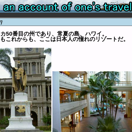
行
リカ50番目の州であり、常夏の島、ハワイ。
もこれからも、ここは日本人の憧れのリゾートだ。