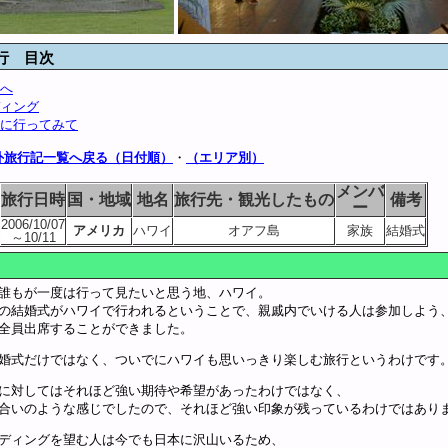
行 目次
へ
ィング
に行ってみて
外旅行記一覧へ戻る（日付順）
・
（エリア別）
メンバ
旅行日時
国・地域
地名
旅行先・観光したもの
備考
ー
2006/10/07
アメリカ
ハワイ
オアフ島
家族
結婚式
～10/11
誰もが一度は行って見たいと思う地、ハワイ。
の結婚式がハワイで行われるということで、親戚内でいける人は参加しよう
全員出席することができました。
婚式だけではなく、ついでにハワイも思いっきり楽しむ旅行というわけです
に対してはそれほど強い期待や希望があったわけではなく、
合いのような感じでしたので、それほど強い印象が残っているわけではあり
ディングを望む人は今でも日本に沢山いるため、