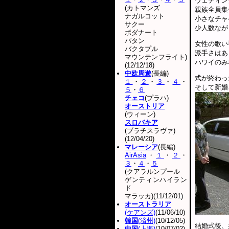
ウェディン
(カトマンズ
親族全員集
ナガルコット
小さなチャ
サクー
少人数なが
ボダナート
パタン
女性の歌い
バクタプル
派手さはあ
マウンテンフライト)
ハワイのみ
(12/12/18)
中欧周遊
(長編)
式が終わっ
１
・
２
・
３
・
４
・
そして新婚
５
・
６
チェコ
(プラハ)
オーストリア
(ウィーン)
スロバキア
(ブラチスラヴァ)
(12/04/20)
マレーシア
(長編)
AirAsia
・
１
・
２
・
３
・
４
・
５
(クアラルンプール
ゲンティンハイラン
ド
マラッカ)(11/12/01)
オーストラリア
(ケアンズ)
(11/06/10)
韓国
(済州)
(10/12/05)
結婚式後、
中国
(上海)
(10/07/02)