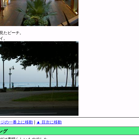
見たビーチ。
イ。
ージの一番上に移動
|
▲ 目次に移動
ング