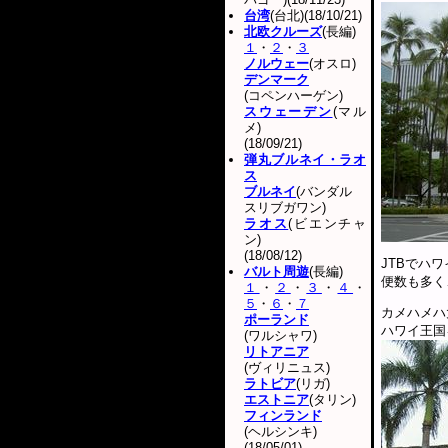
台湾
(台北)(18/10/21)
北欧クルーズ
(長編)
１
・
２
・
３
ノルウェー
(オスロ)
デンマーク
(コペンハーゲン)
スウェーデン
(マル
メ)
(18/09/21)
弾丸ブルネイ・ラオ
ス
ブルネイ
(バンダル
スリブガワン)
ラオス
(ビエンチャ
ン)
(18/08/12)
JTBでハ
バルト周遊
(長編)
便数も多く
１
・
２
・
３
・
４
・
５
・
６
・
７
カメハメハ
ポーランド
ハワイ王国
(ワルシャワ)
リトアニア
(ヴィリニュス)
ラトビア
(リガ)
エストニア
(タリン)
フィンランド
(ヘルシンキ)
(18/05/01)