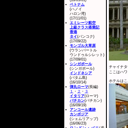
ベトナム
(ハノイ
ハロン湾)
(17/11/01)
エミレーツ航空
上級クラス搭乗記
香港
タイ
(バンコク)
(17/09/22)
モンゴル大草原
(ウランバートル
ウンドゥルシレット)
(17/09/01)
シンガポール
チャイナタ
(シンガポール)
ここはハワ
インドネシア
(バタム島)
ホテルはこ
(16/10/14)
弾丸ローマ
(長編)
１
・
２
・
３
イタリア
(ローマ)
バチカン
(バチカン)
(16/09/19)
アンコール遺跡
カンボジア
(シェムリアップ)
(16/06/23)
ロンドン・パリ
(長