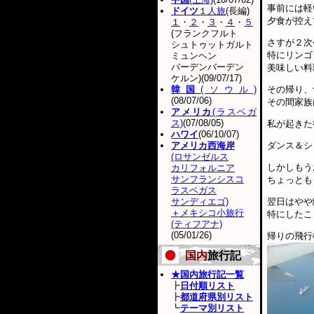
事前には軽
ドイツ
１人旅
(長編)
夕食が控え
１
・
２
・
３
・
４
・
５
(フランクフルト
さすが２次
シュトゥットガルト
特にリンゴ
ミュンヘン
バーデンバーデン
美味しい料
ケルン)(09/07/17)
韓国
(ソウル)
その帰り、
(08/07/06)
その間家族
アメリカ
(ラスベガ
ス)
(07/08/05)
私が起きた
ハワイ
(06/10/07)
アメリカ西海岸
ダンス＆シ
(ロサンゼルス
しかしもう
カリフォルニア
サンフランシスコ
ちょっとも
ラスベガス
サンディエゴ)
翌日はやや
＋メキシコ小旅行
特にしたこ
(ティフアナ)
(05/01/26)
帰りの飛行
国内
旅行記
★国内旅行記一覧
┣
日付順リスト
┣
都道府県別リスト
┗
テーマ別リスト