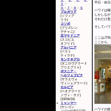
平日・休日
５
・
６
・
７
・
８
・
９
ハワイは確
ブルガリア
しかしなが
(ソフィア
それだけ昔
リラ)
コソボ
そしてハワ
(プリズレン
デチャニ)
北マケドニア
ここはJT
(スコピエ
ここから、
オフリド)
アルバニア
(ベラト
ティラナ)
モンテネグロ
(ダニロヴグラード
プリエプリャ)
ボスニア・
ヘルツェゴビナ
(サラエヴォ
ヴィシェグラード)
セルビア
(ベオグラード
ノヴィ・サド)
(19/04/24)
ミャンマー
(ヤンゴン
ハワイの政
パゴー)(18/11/23)