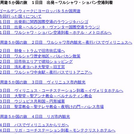
周遊５か国の旅 １日目 出発～ワルシャワ・ショパン空港到着
ゴールデンウィークにヨーロッパを５か国周遊
今回行った国々について
１日目 出発前に関西国際空港のラウンジをハシゴ
１日目 出発～ヘルシンキ・ヴァンター国際空港ラウンジ
１日目 ワルシャワ・ショパン空港到着～ホテル・メトロポルへ
周遊５か国の旅 ２日目 ワルシャワ市内観光～夜行バスでヴィリニュスへ
２日目 朝食～トラムで旧市街広場へ
２日目 ワルシャワ歴史地区～バルバカン散策
２日目 旧市街エリアで琥珀ショッピング
２日目 洗礼者ヨハネ大聖堂～旧王宮
２日目 ワルシャワ中央駅～夜行バスでリトアニアへ
周遊５か国の旅 ３日目 ヴィリニュス市内観光
３日目 ヴィリニュス・コーチステーション到着～イヴォリタホテルへ
３日目 大聖堂～聖アンナ教会～ベルナルティン教会
３日目 ウジュピス共和国～円形城塞
３日目 聖霊教会～聖テレサ教会～夜明けの門～ハレス市場
周遊５か国の旅 ４日目 リガ市内観光
４日目 バスでヴィリニュスからリガへ
４日目 リガ・コーチステーション到着～モンテクリストホテルへ