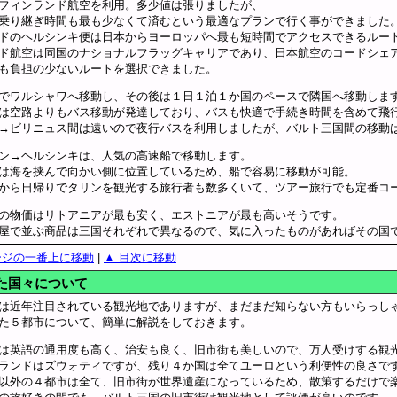
フィンランド航空を利用。多少値は張りましたが、
乗り継ぎ時間も最も少なくて済むという最適なプランで行く事ができました
ドのヘルシンキ便は日本からヨーロッパへ最も短時間でアクセスできるルー
ド航空は同国のナショナルフラッグキャリアであり、日本航空のコードシェ
も負担の少ないルートを選択できました。
でワルシャワへ移動し、その後は１日１泊１か国のペースで隣国へ移動しま
は空路よりもバス移動が発達しており、バスも快適で手続き時間を含めて飛
→ビリニュス間は遠いので夜行バスを利用しましたが、バルト三国間の移動
ン→ヘルシンキは、人気の高速船で移動します。
は海を挟んで向かい側に位置しているため、船で容易に移動が可能。
から日帰りでタリンを観光する旅行者も数多くいて、ツアー旅行でも定番コ
の物価はリトアニアが最も安く、エストニアが最も高いそうです。
屋で並ぶ商品は三国それぞれで異なるので、気に入ったものがあればその国
ージの一番上に移動
|
▲ 目次に移動
た国々について
は近年注目されている観光地でありますが、まだまだ知らない方もいらっし
た５都市について、簡単に解説をしておきます。
は英語の通用度も高く、治安も良く、旧市街も美しいので、万人受けする観
ランドはズウォティですが、残り４か国は全てユーロという利便性の良さで
以外の４都市は全て、旧市街が世界遺産になっているため、散策するだけで