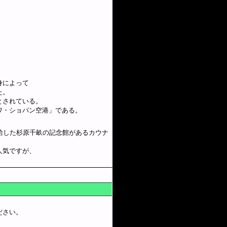
身によって
た。
とされている。
ワ・ショパン空港」である。
給した杉原千畝の記念館があるカウナ
人気ですが、
ださい。