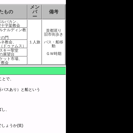
メン
たもの
バ
備考
ー
バルバカン、
聖十字架教会
ルナルディン教
首都巡り
旧市街歩き
けの門
ハネ教会、
１人旅
バス・船移
（ドゥァムス）
動
スキー聖堂
ＧＷ時期
の展望台
ケット市場、
オ教会
ことで、
行バスあり）と船という
ばし、
しょうか(笑)