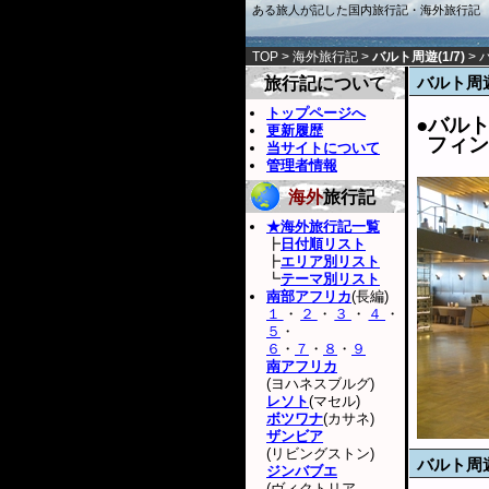
ある旅人が記した国内旅行記・海外旅行記
TOP
>
海外旅行記
>
バルト周遊(1/7)
>
バ
バルト周
旅行記について
トップページへ
●バル
更新履歴
フィン
当サイトについて
管理者情報
海外
旅行記
★海外旅行記一覧
┣
日付順リスト
┣
エリア別リスト
┗
テーマ別リスト
南部アフリカ
(長編)
１
・
２
・
３
・
４
・
５
・
６
・
７
・
８
・
９
南アフリカ
(ヨハネスブルグ)
レソト
(マセル)
ボツワナ
(カサネ)
ザンビア
(リビングストン)
バルト周
ジンバブエ
(ヴィクトリア