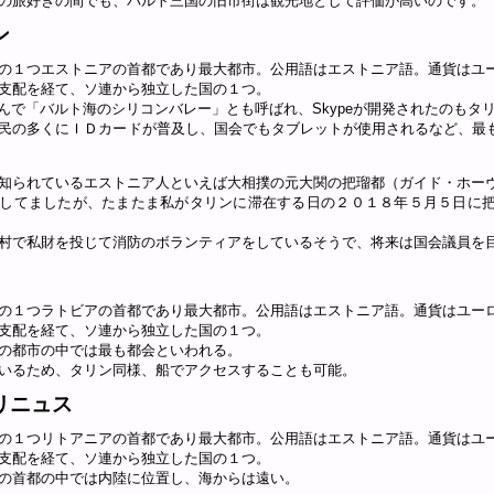
の旅好きの間でも、バルト三国の旧市街は観光地として評価が高いのです。
ン
の１つエストニアの首都であり最大都市。公用語はエストニア語。通貨はユ
支配を経て、ソ連から独立した国の１つ。
盛んで「バルト海のシリコンバレー」とも呼ばれ、Skypeが開発されたのもタ
民の多くにＩＤカードが普及し、国会でもタブレットが使用されるなど、最も
知られているエストニア人といえば大相撲の元大関の把瑠都（ガイド・ホー
してましたが、たまたま私がタリンに滞在する日の２０１８年５月５日に
村で私財を投じて消防のボランティアをしているそうで、将来は国会議員を
の１つラトビアの首都であり最大都市。公用語はエストニア語。通貨はユー
支配を経て、ソ連から独立した国の１つ。
の都市の中では最も都会といわれる。
いるため、タリン同様、船でアクセスすることも可能。
リニュス
の１つリトアニアの首都であり最大都市。公用語はエストニア語。通貨はユ
支配を経て、ソ連から独立した国の１つ。
の首都の中では内陸に位置し、海からは遠い。