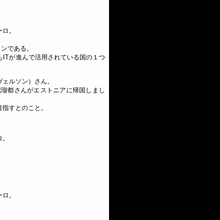
ーロ。
リンである。
ITが進んで活用されている国の１つ
ヴェルソン）さん。
把瑠都さんがエストニアに帰国しまし
目指すとのこと。
ロ。
ーロ。