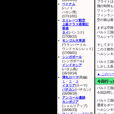
フライトは
ベトナム
飛行時間も
(ハノイ
フィンラン
ハロン湾)
フィンラン
(17/11/01)
空の旅は最
エミレーツ航空
上級クラス搭乗記
まずは空路
香港
バルト三国
タイ
(バンコク)
(17/09/22)
ワルシャワ
モンゴル大草原
(ウランバートル
そしてタリ
ウンドゥルシレット)
この２都市
(17/09/01)
ヘルシンキ
シンガポール
(シンガポール)
バルト三国
インドネシア
しかし土産
(バタム島)
(16/10/14)
▲ このペ
弾丸ローマ
(長編)
今回行っ
１
・
２
・
３
イタリア
(ローマ)
バルト三国
バチカン
(バチカン)
今回訪問し
(16/09/19)
アンコール遺跡
バルト三国
カンボジア
通貨もポー
(シェムリアップ)
ヘルシンキ
(16/06/23)
ロンドン・パリ
(長