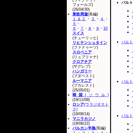
バルト
フォールズ)
(26/04/30)
東欧周遊
(長編)
１＆２
・
３
・
４
・
５
・
６
・
７
・
８
・
９
・
10
スイス
(チューリッヒ)
バルト
リヒテンシュタイン
(ファドゥーツ)
スロベニア
(リュブリャナ)
クロアチア
(ザグレブ)
ハンガリー
(ブダペスト)
ルーマニア
バルト
(ブカレスト)
(25/05/01)
韓国
(ソウル)
(19/11/09)
ロシア
(ウラジオスト
ク)
(19/09/14)
バルト
マニラカジノ
(19/06/22)
バルカン半島
(長編)
１
・
２
・
３
・
４
・