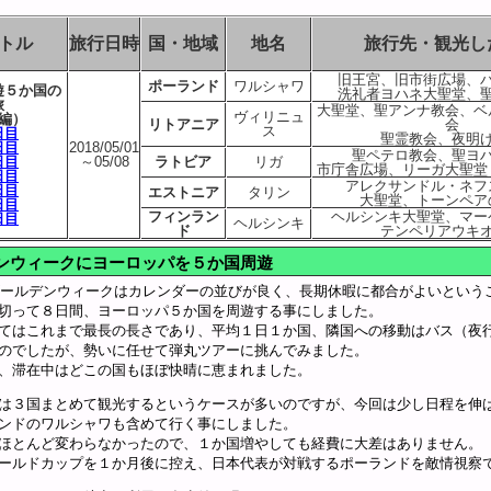
トル
旅行日時
国・地域
地名
旅行先・観光し
旧王宮、旧市街広場、
ポーランド
ワルシャワ
遊５か国の
洗礼者ヨハネ大聖堂、
旅
大聖堂、聖アンナ教会、ベ
ヴィリニュ
編）
リトアニア
会
ス
日目
聖霊教会、夜明
日目
2018/05/01
聖ペテロ教会、聖ヨ
日目
～05/08
ラトビア
リガ
市庁舎広場、リーガ大聖堂
日目
アレクサンドル・ネフ
日目
エストニア
タリン
大聖堂、トーンペア
日目
フィンラン
ヘルシンキ大聖堂、マー
日目
ヘルシンキ
ド
テンペリアウキ
ンウィークにヨーロッパを５か国周遊
のゴールデンウィークはカレンダーの並びが良く、長期休暇に都合がよいという
切って８日間、ヨーロッパ５か国を周遊する事にしました。
てはこれまで最長の長さであり、平均１日１か国、隣国への移動はバス（夜
のでしたが、勢いに任せて弾丸ツアーに挑んでみました。
、滞在中はどこの国もほぼ快晴に恵まれました。
は３国まとめて観光するというケースが多いのですが、今回は少し日程を伸
ンドのワルシャワも含めて行く事にしました。
ほとんど変わらなかったので、１か国増やしても経費に大差はありません。
ールドカップを１か月後に控え、日本代表が対戦するポーランドを敵情視察で