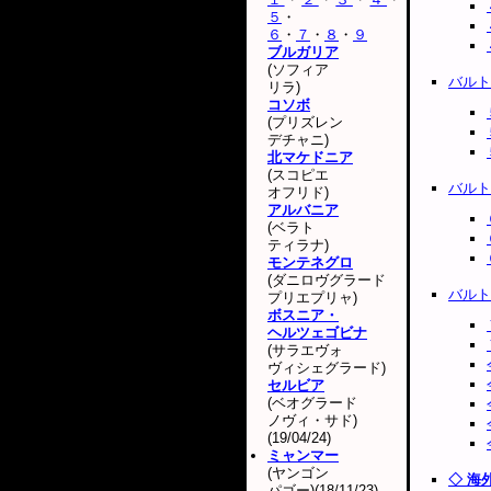
５
・
６
・
７
・
８
・
９
ブルガリア
(ソフィア
バルト
リラ)
コソボ
(プリズレン
デチャニ)
北マケドニア
(スコピエ
バルト
オフリド)
アルバニア
(ベラト
ティラナ)
モンテネグロ
(ダニロヴグラード
バルト
プリエプリャ)
ボスニア・
ヘルツェゴビナ
(サラエヴォ
ヴィシェグラード)
セルビア
(ベオグラード
ノヴィ・サド)
(19/04/24)
ミャンマー
(ヤンゴン
◇ 海
パゴー)(18/11/23)