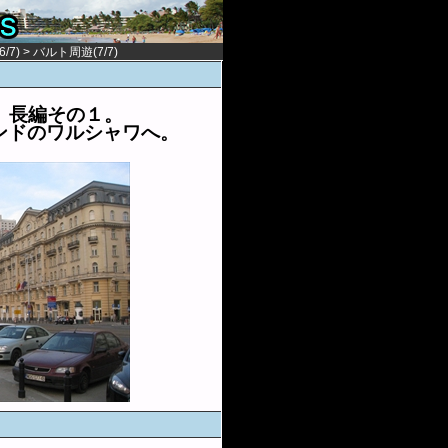
/7)
>
バルト周遊(7/7)
。長編その１。
ンドのワルシャワへ。