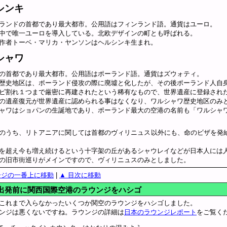
シンキ
ランドの首都であり最大都市。公用語はフィンランド語。通貨はユーロ。
中で唯一ユーロを導入している。北欧デザインの町とも呼ばれる。
作者トーベ・マリカ・ヤンソンはヘルシンキ生まれ。
シャワ
の首都であり最大都市。公用語はポーランド語。通貨はズウォティ。
歴史地区は、ポーランド侵攻の際に廃墟と化したが、その後ポーランド人自
ビ割れ１つまで厳密に再建されたという稀有なもので、世界遺産に登録され
の遺産復元が世界遺産に認められる事はなくなり、ワルシャワ歴史地区のみ
ャワはショパンの生誕地であり、ポーランド最大の空港の名前も「ワルシャ
のうち、リトアニアに関しては首都のヴィリニュス以外にも、命のビザを発
を超え今も増え続けるという十字架の丘があるシャウレイなどが日本人には
の旧市街巡りがメインですので、ヴィリニュスのみとしました。
ージの一番上に移動
|
▲ 目次に移動
出発前に関西国際空港のラウンジをハシゴ
これまで入らなかったいくつか関空のラウンジをハシゴしました。
ンジは悪くないですね。ラウンジの詳細は
日本のラウンジレポート
をご覧く