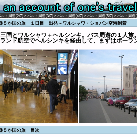
ルト周遊(2/7)
>
バルト周遊(3/7)
>
バルト周遊(4/7)
>
バルト周遊(5/7)
>
バルト周遊(6
遊５か国の旅 １日目 出発～ワルシャワ・ショパン空港到着
ト三国とワルシャワ＋ヘルシンキ。バス周遊の１人旅
ランド航空でヘルシンキを経由して、まずはポーラ
遊５か国の旅 目次