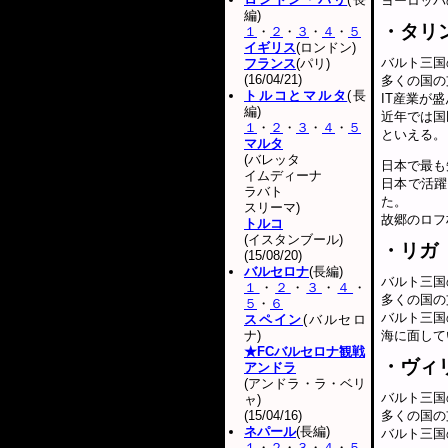
ヨーロッパ
編)
・タリ
１
・
２
・
３
・
４
・
５
イギリス
(ロンドン)
バルト三国
フランス
(パリ)
(16/04/21)
多くの国の
トルコとマルタ
(長
IT産業が
編)
近年では国
１
・
２
・
３
・
４
・
５
といえる。
マルタ
(バレッタ
日本で最も
イムディーナ
日本で活躍
ラバト
た。
スリーマ)
故郷のロフ
トルコ
(イスタンブール)
・リガ
(15/08/20)
バルセロナ
(長編)
バルト三国
１
・
２
・
３
・
４
・
多くの国の
５
・
６
バルト三国
スペイン
(バルセロ
ナ)
海に面して
★FCバルセロナ観戦
・ヴィ
アンドラ
(アンドラ・ラ・ベリ
バルト三国
ャ)
(15/04/16)
多くの国の
ネパール
(長編)
バルト三国
１
・
２
・
３
・
４
・
５