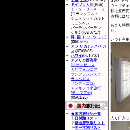
GWとあっ
ドイツ
１人旅
(長編)
ウェブチェ
１
・
２
・
３
・
４
・
５
私は座席変
(フランクフルト
有料にはな
シュトゥットガルト
ミュンヘン
あまり時間
バーデンバーデン
た。
ケルン)(09/07/17)
韓国
(ソウル)
いつも利用
(08/07/06)
アメリカ
(ラスベガ
ス)
(07/08/05)
ハワイ
(06/10/07)
アメリカ西海岸
(ロサンゼルス
カリフォルニア
サンフランシスコ
ラスベガス
サンディエゴ)
＋メキシコ小旅行
(ティフアナ)
(05/01/26)
国内
旅行記
★国内旅行記一覧
入り口入っ
┣
日付順リスト
┣
都道府県別リスト
┗
テーマ別リスト