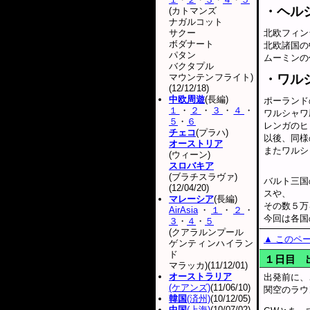
・ヘル
(カトマンズ
ナガルコット
サクー
北欧フィン
ボダナート
北欧諸国の
パタン
ムーミンの
バクタプル
マウンテンフライト)
・ワル
(12/12/18)
中欧周遊
(長編)
ポーランド
１
・
２
・
３
・
４
・
ワルシャワ
５
・
６
レンガのヒ
チェコ
(プラハ)
以後、同様
オーストリア
またワルシ
(ウィーン)
スロバキア
(ブラチスラヴァ)
バルト三国
(12/04/20)
スや、
マレーシア
(長編)
その数５万
AirAsia
・
１
・
２
・
今回は各国
３
・
４
・
５
(クアラルンプール
▲ このペ
ゲンティンハイラン
ド
１日目 
マラッカ)(11/12/01)
オーストラリア
出発前に、
(ケアンズ)
(11/06/10)
関空のラウ
韓国
(済州)
(10/12/05)
中国
(上海)
(10/07/02)