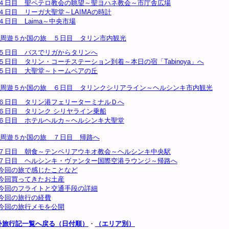
４日目 聖ペテロ教会の眺望～聖ヨハネ教会～市庁舎広場
４日目 リーガ大聖堂～LAIMAの時計
４日目 Laima～中央市場
周遊５か国の旅 ５日目 タリン市内観光
５日目 バスでリガからタリンへ
５日目 タリン・コーチステーション到着～本日の宿「Tabinoya」へ
５日目 大聖堂～トームペアの丘
周遊５か国の旅 ６日目 タリンクシリアライン～ヘルシンキ市内観光
６日目 タリン港フェリーターミナルＤへ
６日目 タリンク シリヤライン乗船
６日目 ホテルヘルカ～ヘルシンキ大聖堂
周遊５か国の旅 ７日目 帰路へ
７日目 朝食～テンペリアウキオ教会～ヘルシンキ中央駅
７日目 ヘルシンキ・ヴァンター国際空港ラウンジ～帰路へ
今回の旅で感じたことなど
今回買ってきたお土産
今回のフライトと交通手段の詳細
今回の旅行の経費
今回の旅行メモを公開
外旅行記一覧へ戻る（日付順）
・
（エリア別）