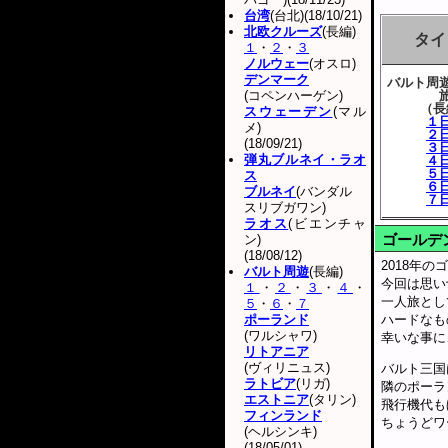
台湾
(台北)(18/10/21)
北欧クルーズ
(長編)
タイ
１
・
２
・
３
ノルウェー
(オスロ)
デンマーク
バルト周
(コペンハーゲン)
（長
スウェーデン
(マル
１
メ)
２
(18/09/21)
３
弾丸ブルネイ・ラオ
４
５
ス
６
ブルネイ
(バンダル
７
スリブガワン)
ラオス
(ビエンチャ
ゴールデ
ン)
(18/08/12)
2018年
バルト周遊
(長編)
今回は思い
１
・
２
・
３
・
４
・
一人旅とし
５
・
６
・
７
ポーランド
ハードなも
(ワルシャワ)
幸いな事に
リトアニア
(ヴィリニュス)
バルト三国
ラトビア
(リガ)
隣のポーラ
エストニア
(タリン)
飛行機代も
フィンランド
ちょうどワ
(ヘルシンキ)
(18/05/01)