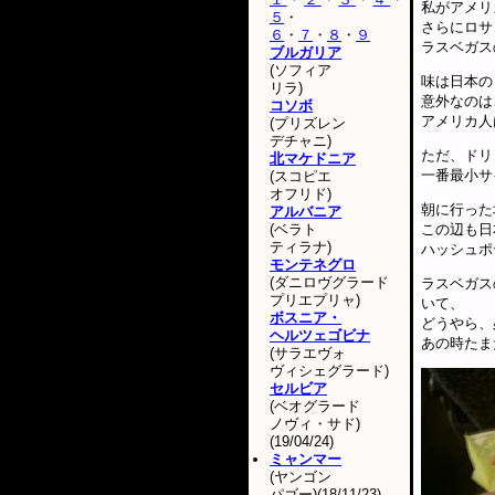
私がアメリ
５
・
さらにロサ
６
・
７
・
８
・
９
ラスベガス
ブルガリア
(ソフィア
味は日本の
リラ)
意外なのは
コソボ
アメリカ人
(プリズレン
デチャニ)
ただ、ドリ
北マケドニア
一番最小サ
(スコピエ
オフリド)
朝に行った
アルバニア
(ベラト
この辺も日
ティラナ)
ハッシュポ
モンテネグロ
(ダニロヴグラード
ラスベガス
プリエプリャ)
いて、
ボスニア・
どうやら、
ヘルツェゴビナ
あの時たま
(サラエヴォ
ヴィシェグラード)
セルビア
(ベオグラード
ノヴィ・サド)
(19/04/24)
ミャンマー
(ヤンゴン
パゴー)(18/11/23)