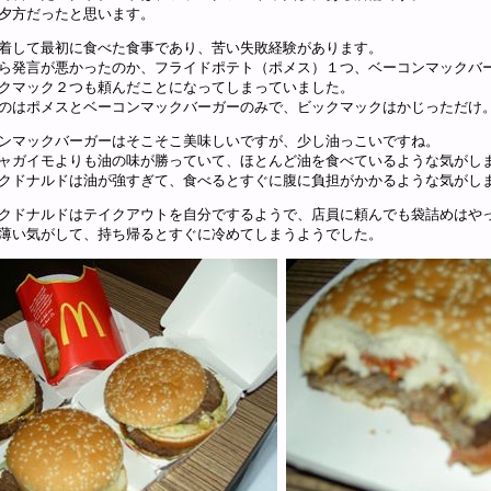
夕方だったと思います。
着して最初に食べた食事であり、苦い失敗経験があります。
ら発言が悪かったのか、フライドポテト（ポメス）１つ、ベーコンマックバ
クマック２つも頼んだことになってしまっていました。
のはポメスとベーコンマックバーガーのみで、ビックマックはかじっただけ
ンマックバーガーはそこそこ美味しいですが、少し油っこいですね。
ャガイモよりも油の味が勝っていて、ほとんど油を食べているような気がし
クドナルドは油が強すぎて、食べるとすぐに腹に負担がかかるような気がし
クドナルドはテイクアウトを自分でするようで、店員に頼んでも袋詰めはや
薄い気がして、持ち帰るとすぐに冷めてしまうようでした。