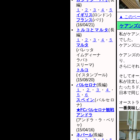
編)
１
・
２
・
３
・
４
・
５
イギリス
(ロンドン)
▲ このペ
フランス
(パリ)
(16/04/21)
ケアンズ
トルコとマルタ
(長
私がケアン
編)
でした。
１
・
２
・
３
・
４
・
５
マルタ
ケアンズに
(バレッタ
イムディーナ
ケアンズの
ラバト
り、
スリーマ)
さらにそれ
トルコ
(イスタンブール)
そしてオー
(15/08/20)
私が注文し
バルセロナ
(長編)
たった５ド
１
・
２
・
３
・
４
・
日本で同じ
５
・
６
スペイン
(バルセロ
オーストラ
ナ)
一番美味し
★FCバルセロナ観戦
アンドラ
(アンドラ・ラ・ベリ
ャ)
(15/04/16)
ネパール
(長編)
１
・
２
・
３
・
４
・
５