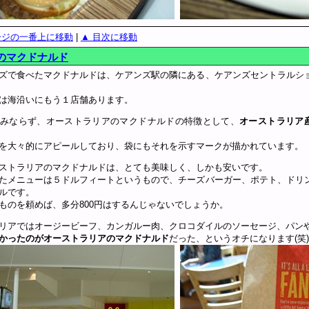
ージの一番上に移動
|
▲ 目次に移動
のマクドナルド
ズで食べたマクドナルドは、ケアンズ駅の隣にある、ケアンズセントラルシ
は海沿いにもう１店舗あります。
みならず、オーストラリアのマクドナルドの特徴として、
オーストラリア産
を大々的にアピールしており、袋にもそれを示すマークが描かれています。
ストラリアのマクドナルドは、とても美味しく、しかも安いです。
たメニューは５ドルフィートというもので、チーズバーガー、ポテト、ドリ
ルです。
ものを頼めば、多分800円はするんじゃないでしょうか。
リアではオージービーフ、カンガルー肉、クロコダイルのソーセージ、パン
かったのがオーストラリアのマクドナルド
だった、というオチになります(笑)