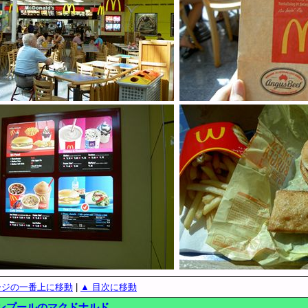
ージの一番上に移動
|
▲ 目次に移動
ンプールのマクドナルド