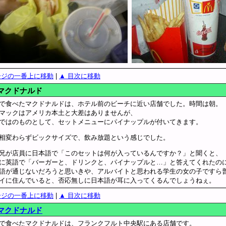
ージの一番上に移動
|
▲ 目次に移動
マクドナルド
で食べたマクドナルドは、ホテル前のビーチに近い店舗でした。時間は朝。
マックはアメリカ本土と大差はありませんが、
ではのものとして、セットメニューにパイナップルが付いてきます。
相変わらずビックサイズで、飲み放題という感じでした。
兄が店員に日本語で「このセットは何が入っているんですか？」と聞くと、
に英語で「バーガーと、ドリンクと、パイナップルと…」と答えてくれたの
語が通じないだろうと思いきや、アルバイトと思われる学生の女の子ですら
イに住んでいると、否応無しに日本語が耳に入ってくるんでしょうねぇ。
ージの一番上に移動
|
▲ 目次に移動
マクドナルド
で食べたマクドナルドは、フランクフルト中央駅にある店舗です。