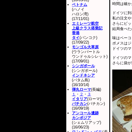
時間は確か
ベトナム
(ハノイ
ドイツに到
ハロン湾)
私の注文や
(17/11/01)
エミレーツ航空
さらにビッ
上級クラス搭乗記
結局食べた
香港
タイ
(バンコク)
味はベーコ
(17/09/22)
ポメスはジ
モンゴル大草原
ドイツのマ
(ウランバートル
ウンドゥルシレット)
ドイツのマ
(17/09/01)
さらに袋が
シンガポール
(シンガポール)
インドネシア
(バタム島)
(16/10/14)
弾丸ローマ
(長編)
１
・
２
・
３
イタリア
(ローマ)
バチカン
(バチカン)
(16/09/19)
アンコール遺跡
カンボジア
(シェムリアップ)
(16/06/23)
ロンドン・パリ
(長