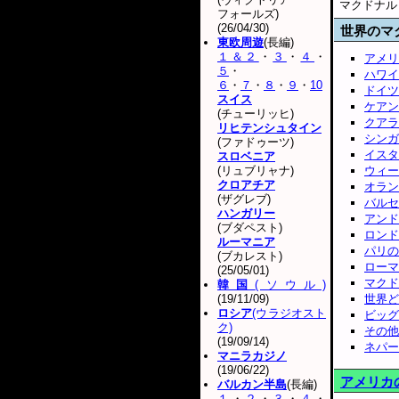
マクドナル
フォールズ)
(26/04/30)
世界のマ
東欧周遊
(長編)
１＆２
・
３
・
４
・
アメリ
５
・
ハワイ
６
・
７
・
８
・
９
・
10
ドイツ
スイス
ケアン
(チューリッヒ)
クアラ
リヒテンシュタイン
シンガ
(ファドゥーツ)
イスタ
スロベニア
(リュブリャナ)
ウィー
クロアチア
オラン
(ザグレブ)
バルセ
ハンガリー
アンド
(ブダペスト)
ロンド
ルーマニア
パリの
(ブカレスト)
ローマ
(25/05/01)
マクド
韓国
(ソウル)
(19/11/09)
世界どこ
ロシア
(ウラジオスト
ビッグ
ク)
その他
(19/09/14)
ネパー
マニラカジノ
(19/06/22)
アメリカ
バルカン半島
(長編)
１
・
２
・
３
・
４
・