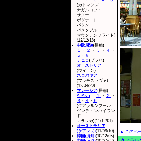
(カトマンズ
ナガルコット
サクー
ボダナート
パタン
バクタプル
マウンテンフライト)
(12/12/18)
中欧周遊
(長編)
１
・
２
・
３
・
４
・
５
・
６
チェコ
(プラハ)
オーストリア
(ウィーン)
スロバキア
(ブラチスラヴァ)
(12/04/20)
マレーシア
(長編)
AirAsia
・
１
・
２
・
３
・
４
・
５
(クアラルンプール
ゲンティンハイラン
ド
マラッカ)(11/12/01)
オーストラリア
(ケアンズ)
(11/06/10)
▲ このペ
韓国
(済州)
(10/12/05)
クアラル
中国
(上海)
(10/07/02)