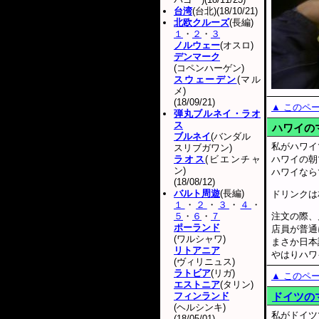
台湾
(台北)(18/10/21)
北欧クルーズ
(長編)
１
・
２
・
３
ノルウェー
(オスロ)
デンマーク
(コペンハーゲン)
スウェーデン
(マル
メ)
(18/09/21)
▲ このペ
弾丸ブルネイ・ラオ
ス
ハワイの
ブルネイ
(バンダル
私がハワイ
スリブガワン)
ラオス
(ビエンチャ
ハワイの朝
ン)
ハワイなら
(18/08/12)
バルト周遊
(長編)
ドリンクは
１
・
２
・
３
・
４
・
５
・
６
・
７
注文の際、
ポーランド
店員が普通
(ワルシャワ)
まさか日本
リトアニア
やはりハワ
(ヴィリニュス)
ラトビア
(リガ)
▲ このペ
エストニア
(タリン)
フィンランド
ドイツの
(ヘルシンキ)
私がドイツ
(18/05/01)