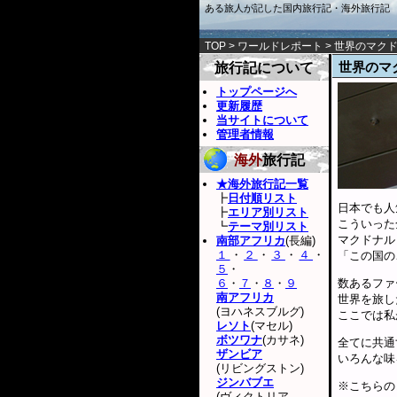
ある旅人が記した国内旅行記・海外旅行記
TOP
>
ワールドレポート
> 世界のマク
世界のマ
旅行記について
トップページへ
更新履歴
当サイトについて
管理者情報
海外
旅行記
★海外旅行記一覧
┣
日付順リスト
日本でも人
┣
エリア別リスト
こういった
┗
テーマ別リスト
マクドナル
南部アフリカ
(長編)
１
・
２
・
３
・
４
・
「この国の
５
・
６
・
７
・
８
・
９
数あるファ
南アフリカ
世界を旅し
(ヨハネスブルグ)
ここでは私
レソト
(マセル)
ボツワナ
(カサネ)
全てに共通
ザンビア
いろんな味
(リビングストン)
ジンバブエ
※こちらの
(ヴィクトリア