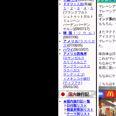
ドイツ
１人旅
(長編)
マレーシア
１
・
２
・
３
・
４
・
５
マレーシア
(フランクフルト
け、
シュトゥットガルト
インド系の
ミュンヘン
もちろん、
バーデンバーデン
ケルン)(09/07/17)
またマクド
韓国
(ソウル)
アイスクリ
(08/07/06)
マレーシア
アメリカ
(ラスベガ
ス)
(07/08/05)
た。
ハワイ
(06/10/07)
アメリカ西海岸
味自体は日
(ロサンゼルス
これがマレ
カリフォルニア
ちなみにマ
サンフランシスコ
座席に置い
ラスベガス
サンディエゴ)
ちなみにケ
＋メキシコ小旅行
(ティフアナ)
こちらはＫ
(05/01/26)
国内
旅行記
★国内旅行記一覧
┣
日付順リスト
┣
都道府県別リスト
┗
テーマ別リスト