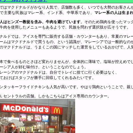
ではマクドナルドがかなり人気で、店舗数も多く、いつでも大勢のお客さん
で主要な民族はマレー系、インド系、中華系であり、
マレー系の人は生ま
人はヒンズー教徒を含み、牛肉を避けています
。そのため鶏肉を使ったマッ
牛肉を使用したメニューもあるようで、民族を問わず選択肢が広そうです。
ナルドでは、アイスを専門に販売する店舗・カウンターもあり、常夏のマレ
ームはマクドナルドで買うもの、という認識が、マレーシアでは一般的なの
のマクドナルドは、うまくこの国にマッチした運営をしているおかげで、人
本で食べるものとさほど変わりませんが、全体的に薄味で、塩味が控えめで
ーシア人が好む味付け、ということなのでしょう。
レーシアのマクドナルドは、自分でトレイに捨てに行く必要はなく、
ておけばスタッフが勝手に回収してくれるみたいです。
ンタッキーフライドチキンも人気が高いです。やはり鶏肉ということで、親
Ｌセントラルの店舗。しかもこちらはアイス専用のカウンター。