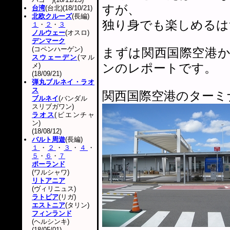
すが、
台湾
(台北)(18/10/21)
北欧クルーズ
(長編)
独り身でも楽しめるは
１
・
２
・
３
ノルウェー
(オスロ)
デンマーク
(コペンハーゲン)
まずは関西国際空港
スウェーデン
(マル
ンのレポートです。
メ)
(18/09/21)
弾丸ブルネイ・ラオ
ス
関西国際空港のターミ
ブルネイ
(バンダル
スリブガワン)
ラオス
(ビエンチャ
ン)
(18/08/12)
バルト周遊
(長編)
１
・
２
・
３
・
４
・
５
・
６
・
７
ポーランド
(ワルシャワ)
リトアニア
(ヴィリニュス)
ラトビア
(リガ)
エストニア
(タリン)
フィンランド
(ヘルシンキ)
(18/05/01)