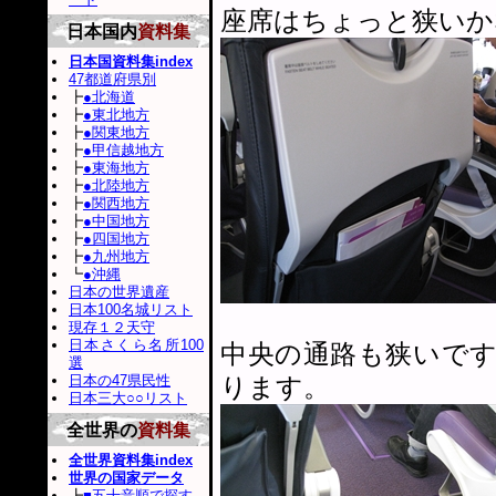
座席はちょっと狭いか
日本国内
資料集
日本国資料集index
47都道府県別
┣
●北海道
┣
●東北地方
┣
●関東地方
┣
●甲信越地方
┣
●東海地方
┣
●北陸地方
┣
●関西地方
┣
●中国地方
┣
●四国地方
┣
●九州地方
┗
●沖縄
日本の世界遺産
日本100名城リスト
現存１２天守
日本さくら名所100
中央の通路も狭いで
選
日本の47県民性
ります。
日本三大○○リスト
全世界の
資料集
全世界資料集index
世界の国家データ
┣
■五十音順で探す