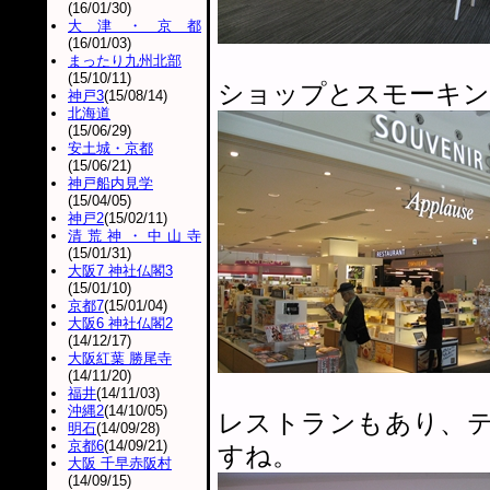
(16/01/30)
大津・京都
(16/01/03)
まったり九州北部
(15/10/11)
ショップとスモーキ
神戸3
(15/08/14)
北海道
(15/06/29)
安土城・京都
(15/06/21)
神戸船内見学
(15/04/05)
神戸2
(15/02/11)
清荒神・中山寺
(15/01/31)
大阪7 神社仏閣3
(15/01/10)
京都7
(15/01/04)
大阪6 神社仏閣2
(14/12/17)
大阪紅葉 勝尾寺
(14/11/20)
福井
(14/11/03)
沖縄2
(14/10/05)
レストランもあり、
明石
(14/09/28)
京都6
(14/09/21)
すね。
大阪 千早赤阪村
(14/09/15)