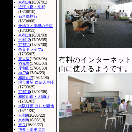
京都14
(18/07/01)
近江八幡・京都
(18/06/10)
石垣島旅行
(18/04/08)
天橋立と伊根の舟屋
(18/03/11)
京都13
(18/01/03)
京都12
(17/08/05)
京都11
(17/07/30)
奈良ドライブ2
(17/05/07)
有料のインターネッ
東大阪
(17/05/05)
羽曳野
(17/05/03)
由に使えるようです。
岸和田
(17/04/30)
神戸4
(17/04/23)
和歌山2
(17/04/06)
堺市展望 仁徳天皇陵
(17/03/25)
京都10
(17/02/05)
和歌山市・犬鳴山
(17/01/03)
大阪紅葉 ほしだ園地
(16/11/20)
京都9
(16/05/22)
京都8
(16/03/13)
奈良
(16/02/27)
博多・湯平温泉