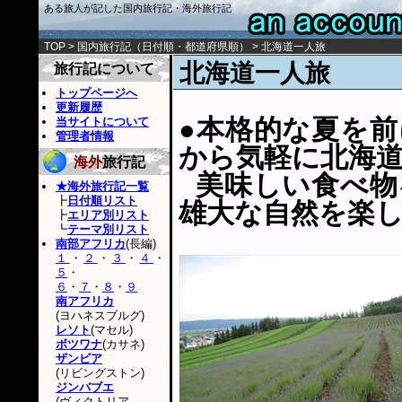
ある旅人が記した国内旅行記・海外旅行記
TOP
>
国内旅行記
（
日付順
・
都道府県順
） > 北海道一人旅
北海道一人旅
旅行記について
トップページへ
更新履歴
●本格的な夏を
当サイトについて
管理者情報
から気軽に北海
海外
旅行記
美味しい食べ物
★海外旅行記一覧
┣
日付順リスト
雄大な自然を楽
┣
エリア別リスト
┗
テーマ別リスト
南部アフリカ
(長編)
１
・
２
・
３
・
４
・
５
・
６
・
７
・
８
・
９
南アフリカ
(ヨハネスブルグ)
レソト
(マセル)
ボツワナ
(カサネ)
ザンビア
(リビングストン)
ジンバブエ
(ヴィクトリア