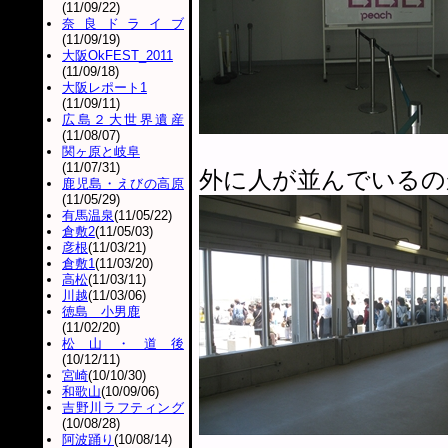
(11/09/22)
奈良ドライブ
(11/09/19)
大阪OkFEST_2011
(11/09/18)
大阪レポート1
(11/09/11)
広島２大世界遺産
(11/08/07)
関ヶ原と岐阜
(11/07/31)
外に人が並んでいるの
鹿児島・えびの高原
(11/05/29)
有馬温泉
(11/05/22)
倉敷2
(11/05/03)
彦根
(11/03/21)
倉敷1
(11/03/20)
高松
(11/03/11)
川越
(11/03/06)
徳島 小男鹿
(11/02/20)
松山・道後
(10/12/11)
宮崎
(10/10/30)
和歌山
(10/09/06)
吉野川ラフティング
(10/08/28)
阿波踊り
(10/08/14)