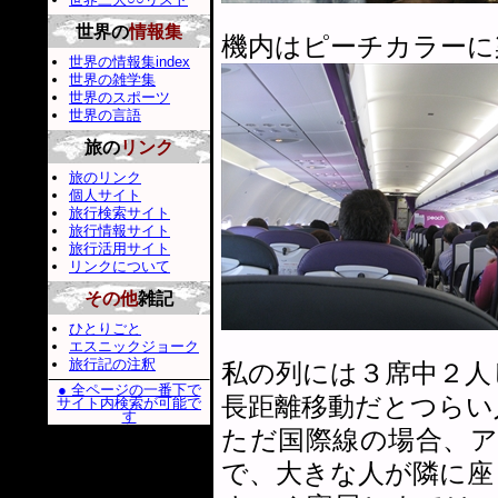
世界の
情報集
機内はピーチカラーに
世界の情報集index
世界の雑学集
世界のスポーツ
世界の言語
旅の
リンク
旅のリンク
個人サイト
旅行検索サイト
旅行情報サイト
旅行活用サイト
リンクについて
その他
雑記
ひとりごと
エスニックジョーク
旅行記の注釈
私の列には３席中２人
● 全ページの一番下で
長距離移動だとつらい
サイト内検索が可能で
す
ただ国際線の場合、
で、大きな人が隣に座