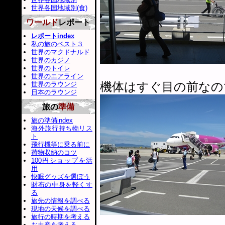
世界各国地域別(食)
ワールド
レポート
レポートindex
私の旅のベスト３
世界のマクドナルド
世界のカジノ
世界のトイレ
世界のエアライン
機体はすぐ目の前なの
世界のラウンジ
日本のラウンジ
旅の
準備
旅の準備index
海外旅行持ち物リス
ト
飛行機等に乗る前に
荷物収納のコツ
100円ショップを活
用
快眠グッズを選ぼう
財布の中身を軽くす
る
旅先の情報を調べる
現地の天候を調べる
旅行の時期を考える
お土産を考える