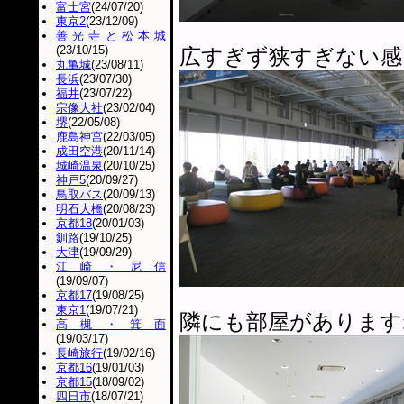
富士宮
(24/07/20)
東京2
(23/12/09)
善光寺と松本城
(23/10/15)
広すぎず狭すぎない感
丸亀城
(23/08/11)
長浜
(23/07/30)
福井
(23/07/22)
宗像大社
(23/02/04)
堺
(22/05/08)
鹿島神宮
(22/03/05)
成田空港
(20/11/14)
城崎温泉
(20/10/25)
神戸5
(20/09/27)
鳥取バス
(20/09/13)
明石大橋
(20/08/23)
京都18
(20/01/03)
釧路
(19/10/25)
大津
(19/09/29)
江崎・尼信
(19/09/07)
京都17
(19/08/25)
東京1
(19/07/21)
隣にも部屋があります
高槻・箕面
(19/03/17)
長崎旅行
(19/02/16)
京都16
(19/01/03)
京都15
(18/09/02)
四日市
(18/07/21)