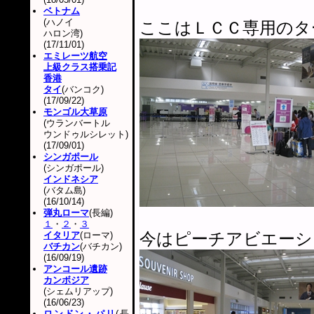
ベトナム
(ハノイ
ここはＬＣＣ専用のタ
ハロン湾)
(17/11/01)
エミレーツ航空
上級クラス搭乗記
香港
タイ
(バンコク)
(17/09/22)
モンゴル大草原
(ウランバートル
ウンドゥルシレット)
(17/09/01)
シンガポール
(シンガポール)
インドネシア
(バタム島)
(16/10/14)
弾丸ローマ
(長編)
１
・
２
・
３
今はピーチアビエーシ
イタリア
(ローマ)
バチカン
(バチカン)
(16/09/19)
アンコール遺跡
カンボジア
(シェムリアップ)
(16/06/23)
ロンドン・パリ
(長