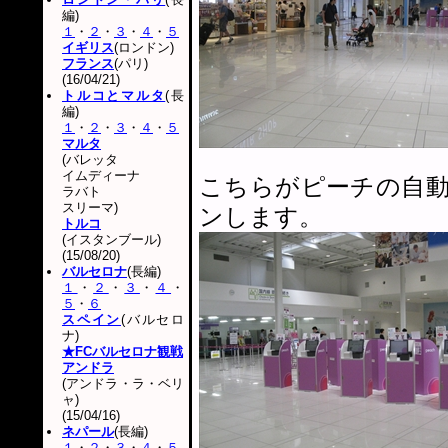
編)
１
・
２
・
３
・
４
・
５
イギリス
(ロンドン)
フランス
(パリ)
(16/04/21)
トルコとマルタ
(長
編)
１
・
２
・
３
・
４
・
５
マルタ
(バレッタ
イムディーナ
こちらがピーチの自
ラバト
スリーマ)
ンします。
トルコ
(イスタンブール)
(15/08/20)
バルセロナ
(長編)
１
・
２
・
３
・
４
・
５
・
６
スペイン
(バルセロ
ナ)
★FCバルセロナ観戦
アンドラ
(アンドラ・ラ・ベリ
ャ)
(15/04/16)
ネパール
(長編)
１
・
２
・
３
・
４
・
５