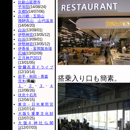
比叡山延暦寺
平等院
(14/08/24)
京都5
(14/07/06)
白川郷・五箇山
飛騨高山 山代温泉
(14/04/20)
白浜
(13/09/01)
伊勢神宮
(13/05/12)
白浜
(13/09/01)
伊勢神宮
(13/05/12)
伊香保・富岡製糸場
忍城
(13/02/09)
正月神戸2013
(13/01/05)
曽爾高原ドライブ
(12/10/14)
岩手・秋田・青森
搭乗入り口も簡素。
茨木
(
長編
)
１
・
２
・
３
・
４
(12/08/26)
伏見十石舟
(12/04/15)
東京・日光東照宮
(12/07/14)
大阪5 重要文化財
(12/07/25)
大阪4 神社仏閣
1
(12/07/03)