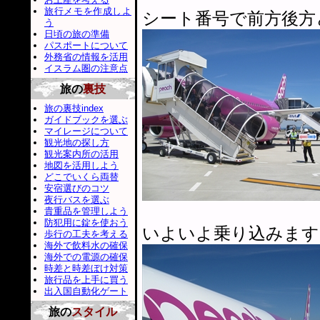
旅行メモを作成しよ
シート番号で前方後方
う
日頃の旅の準備
パスポートについて
外務省の情報を活用
イスラム圏の注意点
旅の
裏技
旅の裏技index
ガイドブックを選ぶ
マイレージについて
観光地の探し方
観光案内所の活用
地図を活用しよう
どこでいくら両替
安宿選びのコツ
夜行バスを選ぶ
貴重品を管理しよう
防犯用に錠を使おう
いよいよ乗り込みます
歩行の工夫を考える
海外で飲料水の確保
海外での電源の確保
時差と時差ぼけ対策
旅行品を上手に買う
出入国自動化ゲート
旅の
スタイル