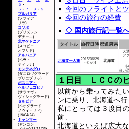
３日目 ワイン工房
５
・
今回のフライトと
６
・
７
・
８
・
９
ブルガリア
今回の旅行の経費
(ソフィア
リラ)
コソボ
◇ 国内旅行記一覧
(プリズレン
デチャニ)
北マケドニア
タイトル
旅行日時
都道府県
(スコピエ
オフリド)
大
アルバニア
フ
2015/06/29
(ベラト
北海道一人旅
北海道
～07/01
ティラナ)
小
モンテネグロ
白い
(ダニロヴグラード
１日目 ＬＣＣの
プリエプリャ)
ボスニア・
ヘルツェゴビナ
以前から乗ってみた
(サラエヴォ
ヴィシェグラード)
ンに乗り、北海道へ行
セルビア
(ベオグラード
私にとっては３度目
ノヴィ・サド)
(19/04/24)
前。
ミャンマー
北海道といえば広大
(ヤンゴン
パゴー)(18/11/23)