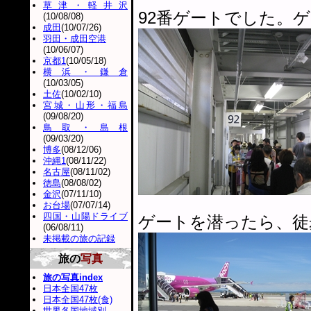
草津・軽井沢
92番ゲートでした。
(10/08/08)
成田
(10/07/26)
羽田・成田空港
(10/06/07)
京都1
(10/05/18)
横浜・鎌倉
(10/03/05)
土佐
(10/02/10)
宮城・山形・福島
(09/08/20)
鳥取・島根
(09/03/20)
博多
(08/12/06)
沖縄1
(08/11/22)
名古屋
(08/11/02)
徳島
(08/08/02)
金沢
(07/11/10)
お台場
(07/07/14)
四国・山陽ドライブ
ゲートを潜ったら、徒
(06/08/11)
未掲載の旅の記録
旅の
写真
旅の写真index
日本全国47枚
日本全国47枚(食)
世界各国地域別