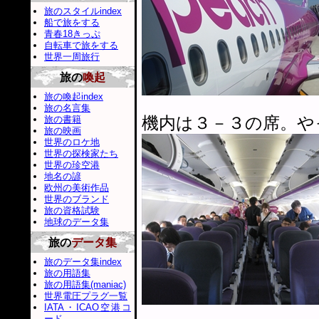
旅のスタイルindex
船で旅をする
青春18きっぷ
自転車で旅をする
世界一周旅行
旅の
喚起
旅の喚起index
旅の名言集
機内は３－３の席。や
旅の書籍
旅の映画
世界のロケ地
世界の探検家たち
世界の珍空港
地名の諺
欧州の美術作品
世界のブランド
旅の資格試験
地球のデータ集
旅の
データ集
旅のデータ集index
旅の用語集
旅の用語集(maniac)
世界電圧プラグ一覧
IATA・ICAO空港コ
ード