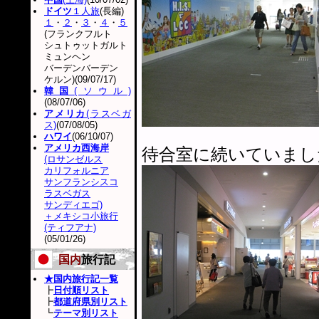
ドイツ
１人旅
(長編)
１
・
２
・
３
・
４
・
５
(フランクフルト
シュトゥットガルト
ミュンヘン
バーデンバーデン
ケルン)(09/07/17)
韓国
(ソウル)
(08/07/06)
アメリカ
(ラスベガ
ス)
(07/08/05)
ハワイ
(06/10/07)
アメリカ西海岸
待合室に続いていまし
(ロサンゼルス
カリフォルニア
サンフランシスコ
ラスベガス
サンディエゴ)
＋メキシコ小旅行
(ティフアナ)
(05/01/26)
国内
旅行記
★国内旅行記一覧
┣
日付順リスト
┣
都道府県別リスト
┗
テーマ別リスト