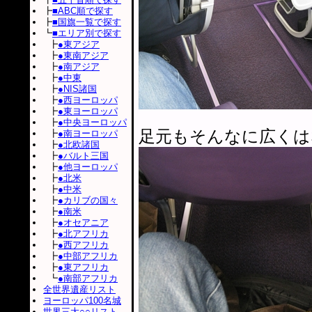
┣
■ABC順で探す
┣
■国旗一覧で探す
┗
■エリア別で探す
┣
●東アジア
┣
●東南アジア
┣
●南アジア
┣
●中東
┣
●NIS諸国
┣
●西ヨーロッパ
┣
●東ヨーロッパ
┣
●中央ヨーロッパ
足元もそんなに広くは
┣
●南ヨーロッパ
┣
●北欧諸国
┣
●バルト三国
┣
●他ヨーロッパ
┣
●北米
┣
●中米
┣
●カリブの国々
┣
●南米
┣
●オセアニア
┣
●北アフリカ
┣
●西アフリカ
┣
●中部アフリカ
┣
●東アフリカ
┗
●南部アフリカ
全世界遺産リスト
ヨーロッパ100名城
世界三大○○リスト