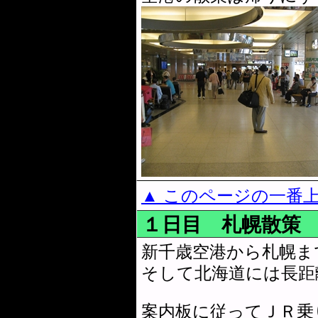
▲ このページの一番
１日目 札幌散策
新千歳空港から札幌ま
そして北海道には長距
案内板に従ってＪＲ乗