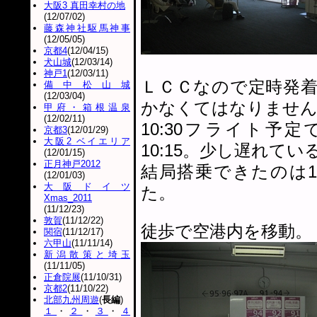
大阪3 真田幸村の地
(12/07/02)
藤森神社駆馬神事
(12/05/05)
京都4
(12/04/15)
犬山城
(12/03/14)
神戸1
(12/03/11)
ＬＣＣなので定時発
備中松山城
(12/03/04)
かなくてはなりませ
甲府・箱根温泉
(12/02/11)
10:30フライト
京都3
(12/01/29)
大阪2 ベイエリア
10:15。少し遅れて
(12/01/15)
正月神戸2012
結局搭乗できたのは10
(12/01/03)
大阪ドイツ
た。
Xmas_2011
(11/12/23)
敦賀
(11/12/22)
徒歩で空港内を移動。
関宿
(11/12/17)
六甲山
(11/11/14)
新潟散策と埼玉
(11/11/05)
正倉院展
(11/10/31)
京都2
(11/10/22)
北部九州周遊
(
長編
)
１
・
２
・
３
・
４