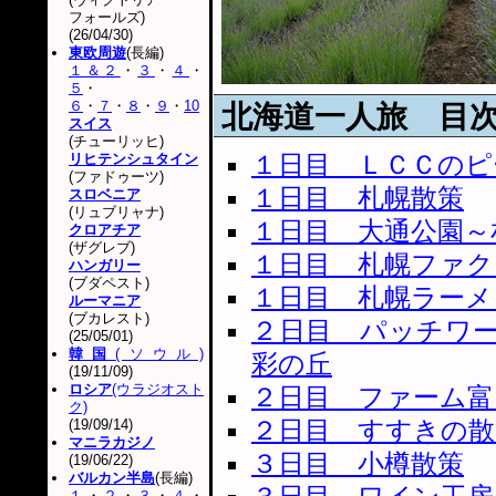
フォールズ)
(26/04/30)
東欧周遊
(長編)
１＆２
・
３
・
４
・
５
・
６
・
７
・
８
・
９
・
10
北海道一人旅 目
スイス
(チューリッヒ)
１日目 ＬＣＣのピ
リヒテンシュタイン
(ファドゥーツ)
１日目 札幌散策
スロベニア
(リュブリャナ)
１日目 大通公園～
クロアチア
(ザグレブ)
１日目 札幌ファク
ハンガリー
(ブダペスト)
１日目 札幌ラーメ
ルーマニア
(ブカレスト)
２日目 パッチワ
(25/05/01)
韓国
(ソウル)
彩の丘
(19/11/09)
ロシア
(ウラジオスト
２日目 ファーム富
ク)
２日目 すすきの散
(19/09/14)
マニラカジノ
３日目 小樽散策
(19/06/22)
バルカン半島
(長編)
１
・
２
・
３
・
４
・