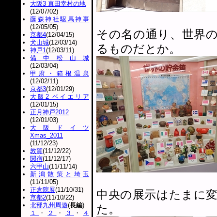
大阪3 真田幸村の地
(12/07/02)
藤森神社駆馬神事
(12/05/05)
その名の通り、世界
京都4
(12/04/15)
犬山城
(12/03/14)
るものだとか。
神戸1
(12/03/11)
備中松山城
(12/03/04)
甲府・箱根温泉
(12/02/11)
京都3
(12/01/29)
大阪2 ベイエリア
(12/01/15)
正月神戸2012
(12/01/03)
大阪ドイツ
Xmas_2011
(11/12/23)
敦賀
(11/12/22)
関宿
(11/12/17)
六甲山
(11/11/14)
新潟散策と埼玉
(11/11/05)
正倉院展
(11/10/31)
中央の展示はたまに
京都2
(11/10/22)
北部九州周遊
(
長編
)
た。
１
・
２
・
３
・
４