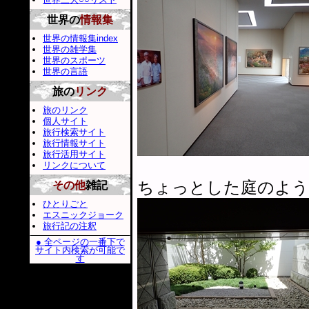
世界の
情報集
世界の情報集index
世界の雑学集
世界のスポーツ
世界の言語
旅の
リンク
旅のリンク
個人サイト
旅行検索サイト
旅行情報サイト
旅行活用サイト
リンクについて
ちょっとした庭のよう
その他
雑記
ひとりごと
エスニックジョーク
旅行記の注釈
● 全ページの一番下で
サイト内検索が可能で
す