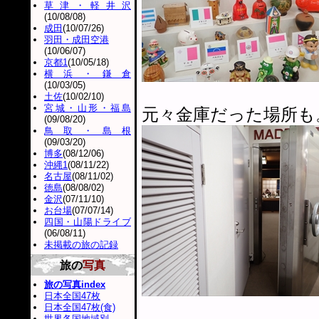
草津・軽井沢
(10/08/08)
成田
(10/07/26)
羽田・成田空港
(10/06/07)
京都1
(10/05/18)
横浜・鎌倉
(10/03/05)
土佐
(10/02/10)
宮城・山形・福島
元々金庫だった場所も
(09/08/20)
鳥取・島根
(09/03/20)
博多
(08/12/06)
沖縄1
(08/11/22)
名古屋
(08/11/02)
徳島
(08/08/02)
金沢
(07/11/10)
お台場
(07/07/14)
四国・山陽ドライブ
(06/08/11)
未掲載の旅の記録
旅の
写真
旅の写真index
日本全国47枚
日本全国47枚(食)
世界各国地域別