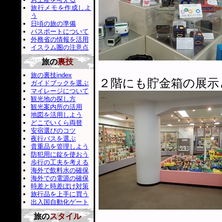
旅行メモを作成しよ
う
日頃の旅の準備
パスポートについて
外務省の情報を活用
イスラム圏の注意点
旅の
裏技
旅の裏技index
２階にも貯金箱の展示
ガイドブックを選ぶ
マイレージについて
観光地の探し方
観光案内所の活用
地図を活用しよう
どこでいくら両替
安宿選びのコツ
夜行バスを選ぶ
貴重品を管理しよう
防犯用に錠を使おう
歩行の工夫を考える
海外で飲料水の確保
海外での電源の確保
時差と時差ぼけ対策
旅行品を上手に買う
出入国自動化ゲート
旅の
スタイル