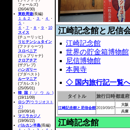
フォールズ)
(26/04/30)
東欧周遊
(長編)
１＆２
・
３
・
４
・
５
・
６
・
７
・
８
・
９
・
10
江崎記念館と尼信
スイス
(チューリッヒ)
江崎記念館
リヒテンシュタイン
(ファドゥーツ)
世界の貯金箱博物館
スロベニア
(リュブリャナ)
尼信博物館
クロアチア
(ザグレブ)
本興寺
ハンガリー
(ブダペスト)
ルーマニア
◇ 国内旅行記一覧
(ブカレスト)
(25/05/01)
韓国
(ソウル)
タイトル
旅行日時
都道府
(19/11/09)
ロシア
(ウラジオスト
大阪
ク)
江崎記念館と尼信会館
2019/09/07
(19/09/14)
兵庫
マニラカジノ
江崎記念館
(19/06/22)
バルカン半島
(長編)
１
・
２
・
３
・
４
・