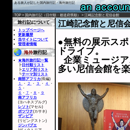
ある旅人が記した国内旅行記・海外旅行記
TOP
>
国内旅行記
（
日付順
・
都道府県順
） > 江崎記念館と尼信会館
江崎記念館と尼信
旅行記について
トップページへ
更新履歴
●無料の展示ス
当サイトについて
管理者情報
ドライブ。
海外
旅行記
企業ミュージア
★海外旅行記一覧
┣
日付順リスト
多い尼信会館を
┣
エリア別リスト
┗
テーマ別リスト
南部アフリカ
(長編)
１
・
２
・
３
・
４
・
５
・
６
・
７
・
８
・
９
南アフリカ
(ヨハネスブルグ)
レソト
(マセル)
ボツワナ
(カサネ)
ザンビア
(リビングストン)
ジンバブエ
(ヴィクトリア