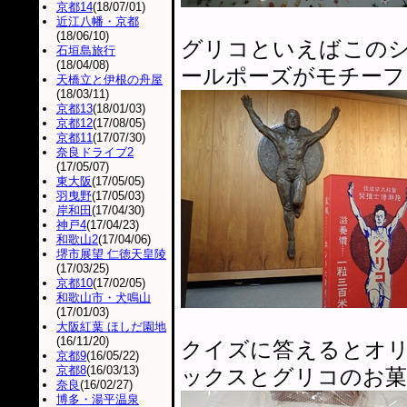
京都14
(18/07/01)
近江八幡・京都
(18/06/10)
グリコといえばこの
石垣島旅行
(18/04/08)
ールポーズがモチーフ
天橋立と伊根の舟屋
(18/03/11)
京都13
(18/01/03)
京都12
(17/08/05)
京都11
(17/07/30)
奈良ドライブ2
(17/05/07)
東大阪
(17/05/05)
羽曳野
(17/05/03)
岸和田
(17/04/30)
神戸4
(17/04/23)
和歌山2
(17/04/06)
堺市展望 仁徳天皇陵
(17/03/25)
京都10
(17/02/05)
和歌山市・犬鳴山
(17/01/03)
大阪紅葉 ほしだ園地
(16/11/20)
クイズに答えるとオ
京都9
(16/05/22)
京都8
(16/03/13)
ックスとグリコのお菓
奈良
(16/02/27)
博多・湯平温泉