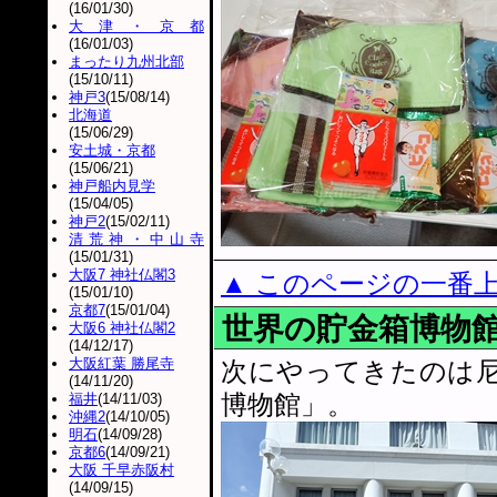
(16/01/30)
大津・京都
(16/01/03)
まったり九州北部
(15/10/11)
神戸3
(15/08/14)
北海道
(15/06/29)
安土城・京都
(15/06/21)
神戸船内見学
(15/04/05)
神戸2
(15/02/11)
清荒神・中山寺
(15/01/31)
大阪7 神社仏閣3
▲ このページの一番
(15/01/10)
京都7
(15/01/04)
世界の貯金箱博物
大阪6 神社仏閣2
(14/12/17)
大阪紅葉 勝尾寺
次にやってきたのは
(14/11/20)
博物館」。
福井
(14/11/03)
沖縄2
(14/10/05)
明石
(14/09/28)
京都6
(14/09/21)
大阪 千早赤阪村
(14/09/15)