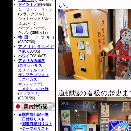
い。
ドイツ
１人旅
(長編)
１
・
２
・
３
・
４
・
５
(フランクフルト
シュトゥットガルト
ミュンヘン
バーデンバーデン
ケルン)(09/07/17)
韓国
(ソウル)
(08/07/06)
アメリカ
(ラスベガ
ス)
(07/08/05)
ハワイ
(06/10/07)
アメリカ西海岸
(ロサンゼルス
カリフォルニア
サンフランシスコ
ラスベガス
サンディエゴ)
＋メキシコ小旅行
道頓堀の看板の歴史ま
(ティフアナ)
(05/01/26)
国内
旅行記
★国内旅行記一覧
┣
日付順リスト
┣
都道府県別リスト
┗
テーマ別リスト