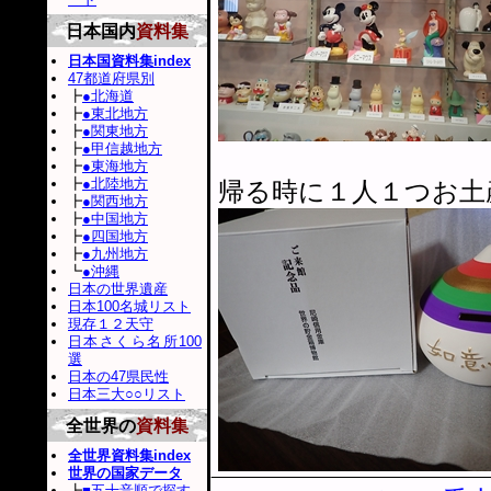
日本国内
資料集
日本国資料集index
47都道府県別
┣
●北海道
┣
●東北地方
┣
●関東地方
┣
●甲信越地方
┣
●東海地方
┣
●北陸地方
帰る時に１人１つお土
┣
●関西地方
┣
●中国地方
┣
●四国地方
┣
●九州地方
┗
●沖縄
日本の世界遺産
日本100名城リスト
現存１２天守
日本さくら名所100
選
日本の47県民性
日本三大○○リスト
全世界の
資料集
全世界資料集index
世界の国家データ
┣
■五十音順で探す