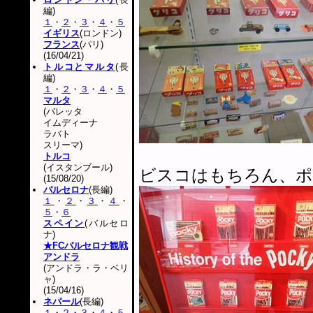
編)
１
・
２
・
３
・
４
・
５
イギリス
(ロンドン)
フランス
(パリ)
(16/04/21)
トルコとマルタ
(長
編)
１
・
２
・
３
・
４
・
５
マルタ
(バレッタ
イムディーナ
ラバト
スリーマ)
トルコ
(イスタンブール)
ビスコはもちろん、ポ
(15/08/20)
バルセロナ
(長編)
１
・
２
・
３
・
４
・
５
・
６
スペイン
(バルセロ
ナ)
★FCバルセロナ観戦
アンドラ
(アンドラ・ラ・ベリ
ャ)
(15/04/16)
ネパール
(長編)
１
・
２
・
３
・
４
・
５