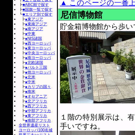
▲ このページの一番
┣
■ABC順で探す
┣
■国旗一覧で探す
尼信博物館
┗
■エリア別で探す
┣
●東アジア
┣
●東南アジア
貯金箱博物館から歩い
┣
●南アジア
┣
●中東
┣
●NIS諸国
┣
●西ヨーロッパ
┣
●東ヨーロッパ
┣
●中央ヨーロッパ
┣
●南ヨーロッパ
┣
●北欧諸国
┣
●バルト三国
┣
●他ヨーロッパ
┣
●北米
┣
●中米
┣
●カリブの国々
┣
●南米
┣
●オセアニア
┣
●北アフリカ
┣
●西アフリカ
┣
●中部アフリカ
１階の特別展示は、
┣
●東アフリカ
┗
●南部アフリカ
手いですね。
全世界遺産リスト
ヨーロッパ100名城
世界三大○○リスト