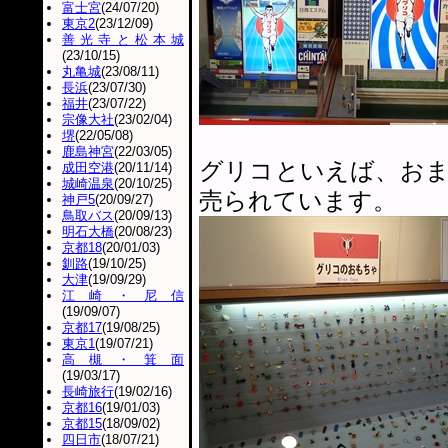
富士宮
(24/07/20)
東京2
(23/12/09)
善光寺と松本城
(23/10/15)
丸亀城
(23/08/11)
長浜
(23/07/30)
福井
(23/07/22)
宗像大社
(23/02/04)
堺
(22/05/08)
鹿島神宮
(22/03/05)
グリコといえば、お
成田空港
(20/11/14)
城崎温泉
(20/10/25)
売られています。
神戸5
(20/09/27)
鳥取バス
(20/09/13)
明石大橋
(20/08/23)
京都18
(20/01/03)
釧路
(19/10/25)
大津
(19/09/29)
江崎・尼信
(19/09/07)
京都17
(19/08/25)
東京1
(19/07/21)
高槻・箕面
(19/03/17)
長崎旅行
(19/02/16)
京都16
(19/01/03)
京都15
(18/09/02)
四日市
(18/07/21)