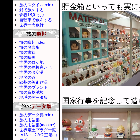
貯金箱といっても実に
旅のスタイルindex
船で旅をする
青春18きっぷ
自転車で旅をする
世界一周旅行
旅の
喚起
旅の喚起index
旅の名言集
旅の書籍
旅の映画
世界のロケ地
世界の探検家たち
世界の珍空港
地名の諺
欧州の美術作品
世界のブランド
旅の資格試験
地球のデータ集
国家行事を記念して造
旅の
データ集
旅のデータ集index
旅の用語集
旅の用語集(maniac)
世界電圧プラグ一覧
IATA・ICAO空港コ
ード