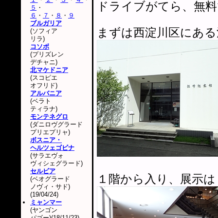
ドライブがてら、無料
５
・
６
・
７
・
８
・
９
ブルガリア
まずは西淀川区にある
(ソフィア
リラ)
コソボ
(プリズレン
デチャニ)
北マケドニア
(スコピエ
オフリド)
アルバニア
(ベラト
ティラナ)
モンテネグロ
(ダニロヴグラード
プリエプリャ)
ボスニア・
ヘルツェゴビナ
(サラエヴォ
ヴィシェグラード)
セルビア
１階から入り、展示は
(ベオグラード
ノヴィ・サド)
(19/04/24)
ミャンマー
(ヤンゴン
パゴー)(18/11/23)