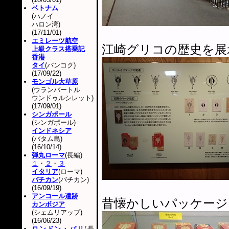
ベトナム
(ハノイ
ハロン湾)
(17/11/01)
エミレーツ航空
江崎グリコの歴史を展
上級クラス搭乗記
香港
タイ
(バンコク)
(17/09/22)
モンゴル大草原
(ウランバートル
ウンドゥルシレット)
(17/09/01)
シンガポール
(シンガポール)
インドネシア
(バタム島)
(16/10/14)
弾丸ローマ
(長編)
１
・
２
・
３
イタリア
(ローマ)
バチカン
(バチカン)
(16/09/19)
アンコール遺跡
昔懐かしいパッケージ
カンボジア
(シェムリアップ)
(16/06/23)
ロンドン・パリ
(長