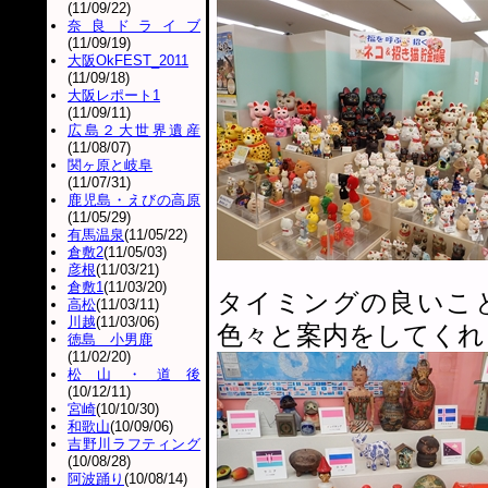
(11/09/22)
奈良ドライブ
(11/09/19)
大阪OkFEST_2011
(11/09/18)
大阪レポート1
(11/09/11)
広島２大世界遺産
(11/08/07)
関ヶ原と岐阜
(11/07/31)
鹿児島・えびの高原
(11/05/29)
有馬温泉
(11/05/22)
倉敷2
(11/05/03)
彦根
(11/03/21)
倉敷1
(11/03/20)
タイミングの良いこ
高松
(11/03/11)
川越
(11/03/06)
色々と案内をしてくれ
徳島 小男鹿
(11/02/20)
松山・道後
(10/12/11)
宮崎
(10/10/30)
和歌山
(10/09/06)
吉野川ラフティング
(10/08/28)
阿波踊り
(10/08/14)