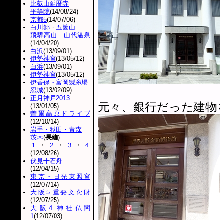
比叡山延暦寺
平等院
(14/08/24)
京都5
(14/07/06)
白川郷・五箇山
飛騨高山 山代温泉
(14/04/20)
白浜
(13/09/01)
伊勢神宮
(13/05/12)
白浜
(13/09/01)
伊勢神宮
(13/05/12)
伊香保・富岡製糸場
忍城
(13/02/09)
正月神戸2013
元々、銀行だった建物
(13/01/05)
曽爾高原ドライブ
(12/10/14)
岩手・秋田・青森
茨木
(
長編
)
１
・
２
・
３
・
４
(12/08/26)
伏見十石舟
(12/04/15)
東京・日光東照宮
(12/07/14)
大阪5 重要文化財
(12/07/25)
大阪4 神社仏閣
1
(12/07/03)