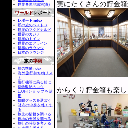
実にたくさんの貯金箱
世界各国地域別(食)
ワールド
レポート
レポートindex
私の旅のベスト３
世界のマクドナルド
世界のカジノ
世界のトイレ
世界のエアライン
世界のラウンジ
日本のラウンジ
旅の
準備
旅の準備index
海外旅行持ち物リス
ト
飛行機等に乗る前に
荷物収納のコツ
からくり貯金箱も楽し
100円ショップを活
用
快眠グッズを選ぼう
財布の中身を軽くす
る
旅先の情報を調べる
現地の天候を調べる
旅行の時期を考える
お土産を考える