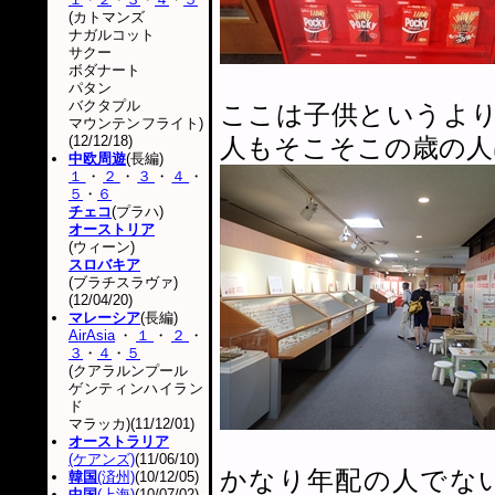
(カトマンズ
ナガルコット
サクー
ボダナート
パタン
バクタプル
ここは子供というよ
マウンテンフライト)
(12/12/18)
人もそこそこの歳の人
中欧周遊
(長編)
１
・
２
・
３
・
４
・
５
・
６
チェコ
(プラハ)
オーストリア
(ウィーン)
スロバキア
(ブラチスラヴァ)
(12/04/20)
マレーシア
(長編)
AirAsia
・
１
・
２
・
３
・
４
・
５
(クアラルンプール
ゲンティンハイラン
ド
マラッカ)(11/12/01)
オーストラリア
(ケアンズ)
(11/06/10)
かなり年配の人でな
韓国
(済州)
(10/12/05)
中国
(上海)
(10/07/02)