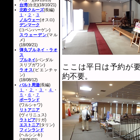
台湾
(台北)(18/10/21)
北欧クルーズ
(長編)
１
・
２
・
３
ノルウェー
(オスロ)
デンマーク
(コペンハーゲン)
スウェーデン
(マル
メ)
(18/09/21)
弾丸ブルネイ・ラオ
ス
ブルネイ
(バンダル
スリブガワン)
ここは平日は予約が
ラオス
(ビエンチャ
約不要。
ン)
(18/08/12)
バルト周遊
(長編)
１
・
２
・
３
・
４
・
５
・
６
・
７
ポーランド
(ワルシャワ)
リトアニア
(ヴィリニュス)
ラトビア
(リガ)
エストニア
(タリン)
フィンランド
(ヘルシンキ)
(18/05/01)