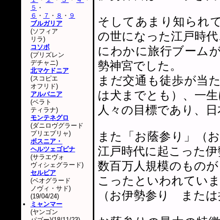
５
・
６
・
７
・
８
・
９
そしてあまり知られ
ブルガリア
(ソフィア
の世になった江戸時代
リラ)
コソボ
にわかに旅行ブーム
(プリズレン
デチャニ)
勢神宮でした。
北マケドニア
まだ交通も徒歩が当
(スコピエ
オフリド)
は犬までとも）、一生
アルバニア
(ベラト
人々の目標であり、日
ティラナ)
モンテネグロ
(ダニロヴグラード
プリエプリャ)
また「お蔭参り」（
ボスニア・
江戸時代に起こった伊
ヘルツェゴビナ
(サラエヴォ
数百万人規模のものが
ヴィシェグラード)
セルビア
こったといわれてい
(ベオグラード
ノヴィ・サド)
（お伊勢参り または
(19/04/24)
ミャンマー
(ヤンゴン
パゴー)(18/11/23)