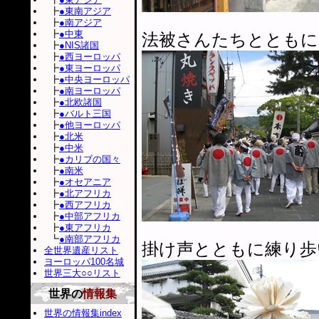
┣
●東南アジア
┣
●南アジア
┣
●中東
法被さんたちとともに
┣
●NIS諸国
┣
●西ヨーロッパ
┣
●東ヨーロッパ
┣
●中央ヨーロッパ
┣
●南ヨーロッパ
┣
●北欧諸国
┣
●バルト三国
┣
●他ヨーロッパ
┣
●北米
┣
●中米
┣
●カリブの国々
┣
●南米
┣
●オセアニア
┣
●北アフリカ
┣
●西アフリカ
┣
●中部アフリカ
┣
●東アフリカ
┗
●南部アフリカ
掛け声とともに練り歩
全世界遺産リスト
ヨーロッパ100名城
世界三大○○リスト
世界の
情報集
世界の情報集index