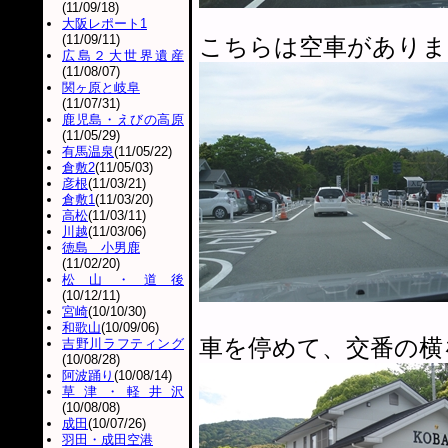
(11/09/18)
大阪レポート1
(11/09/11)
こちらは空車がありま
広島２大世界遺産
(11/08/07)
関ヶ原と岐阜
(11/07/31)
鹿児島・えびの高原
(11/05/29)
有馬温泉
(11/05/22)
倉敷2
(11/05/03)
彦根
(11/03/21)
倉敷1
(11/03/20)
高松
(11/03/11)
川越
(11/03/06)
徳島 小男鹿
(11/02/20)
松山・道後
(10/12/11)
宮崎
(10/10/30)
和歌山
(10/09/06)
車を停めて、交番の横
吉野川ラフティング
(10/08/28)
阿波踊り
(10/08/14)
草津・軽井沢
(10/08/08)
成田
(10/07/26)
羽田・成田空港