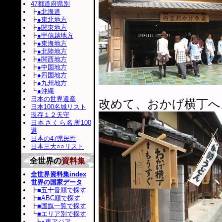
47都道府県別
┣
●北海道
┣
●東北地方
┣
●関東地方
┣
●甲信越地方
┣
●東海地方
┣
●北陸地方
┣
●関西地方
┣
●中国地方
┣
●四国地方
┣
●九州地方
┗
●沖縄
日本の世界遺産
改めて、おかげ横丁へ
日本100名城リスト
現存１２天守
日本さくら名所100
選
日本の47県民性
日本三大○○リスト
全世界の
資料集
全世界資料集index
世界の国家データ
┣
■五十音順で探す
┣
■ABC順で探す
┣
■国旗一覧で探す
┗
■エリア別で探す
┣
●東アジア