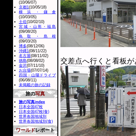
(10/06/07)
京都1
(10/05/18)
横浜・鎌倉
(10/03/05)
土佐
(10/02/10)
宮城・山形・福島
(09/08/20)
鳥取・島根
(09/03/20)
博多
(08/12/06)
沖縄1
(08/11/22)
名古屋
(08/11/02)
交差点へ行くと看板が
徳島
(08/08/02)
金沢
(07/11/10)
お台場
(07/07/14)
四国・山陽ドライブ
(06/08/11)
未掲載の旅の記録
旅の
写真
旅の写真index
日本全国47枚
日本全国47枚(食)
世界各国地域別
世界各国地域別(食)
ワールド
レポート