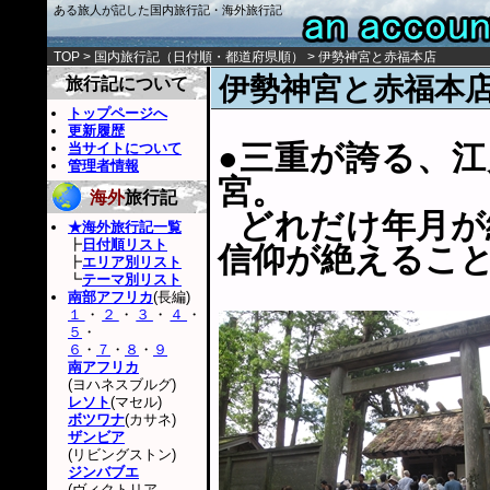
ある旅人が記した国内旅行記・海外旅行記
TOP
>
国内旅行記
（
日付順
・
都道府県順
） > 伊勢神宮と赤福本店
伊勢神宮と赤福本
旅行記について
トップページへ
更新履歴
●三重が誇る、
当サイトについて
管理者情報
宮。
海外
旅行記
どれだけ年月が
★海外旅行記一覧
┣
日付順リスト
信仰が絶えるこ
┣
エリア別リスト
┗
テーマ別リスト
南部アフリカ
(長編)
１
・
２
・
３
・
４
・
５
・
６
・
７
・
８
・
９
南アフリカ
(ヨハネスブルグ)
レソト
(マセル)
ボツワナ
(カサネ)
ザンビア
(リビングストン)
ジンバブエ
(ヴィクトリア