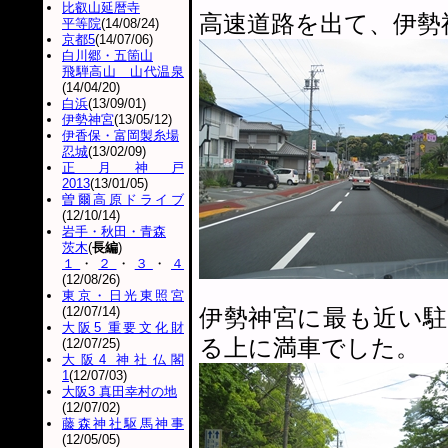
比叡山延暦寺
高速道路を出て、伊勢
平等院
(14/08/24)
京都5
(14/07/06)
白川郷・五箇山
飛騨高山 山代温泉
(14/04/20)
白浜
(13/09/01)
伊勢神宮
(13/05/12)
伊香保・富岡製糸場
忍城
(13/02/09)
正月神戸
2013
(13/01/05)
曽爾高原ドライブ
(12/10/14)
岩手・秋田・青森
茨木
(
長編
)
１
・
２
・
３
・
４
(12/08/26)
東京・日光東照宮
(12/07/14)
伊勢神宮に最も近い
大阪5 重要文化財
る上に満車でした。
(12/07/25)
大阪4 神社仏閣
1
(12/07/03)
大阪3 真田幸村の地
(12/07/02)
藤森神社駆馬神事
(12/05/05)