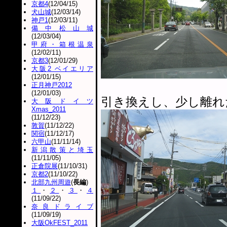
京都4
(12/04/15)
犬山城
(12/03/14)
神戸1
(12/03/11)
備中松山城
(12/03/04)
甲府・箱根温泉
(12/02/11)
京都3
(12/01/29)
大阪2 ベイエリア
(12/01/15)
正月神戸2012
(12/01/03)
引き換えし、少し離れ
大阪ドイツ
Xmas_2011
(11/12/23)
敦賀
(11/12/22)
関宿
(11/12/17)
六甲山
(11/11/14)
新潟散策と埼玉
(11/11/05)
正倉院展
(11/10/31)
京都2
(11/10/22)
北部九州周遊
(
長編
)
１
・
２
・
３
・
４
(11/09/22)
奈良ドライブ
(11/09/19)
大阪OkFEST_2011