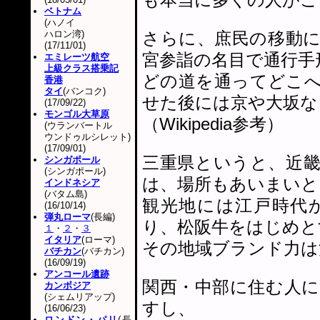
ベトナム
(ハノイ
ハロン湾)
さらに、庶民の移動
(17/11/01)
宮参詣の名目で通行手
エミレーツ航空
上級クラス搭乗記
どの道を通ってどこ
香港
タイ
(バンコク)
せた後には京や大坂な
(17/09/22)
モンゴル大草原
（Wikipedia参考）
(ウランバートル
ウンドゥルシレット)
(17/09/01)
三重県というと、近
シンガポール
(シンガポール)
は、場所もあいまいと
インドネシア
(バタム島)
観光地には江戸時代
(16/10/14)
弾丸ローマ
(長編)
り、松阪牛をはじめと
１
・
２
・
３
イタリア
(ローマ)
その地域ブランド力は
バチカン
(バチカン)
(16/09/19)
アンコール遺跡
関西・中部に住む人
カンボジア
(シェムリアップ)
すし、
(16/06/23)
ロンドン・パリ
(長