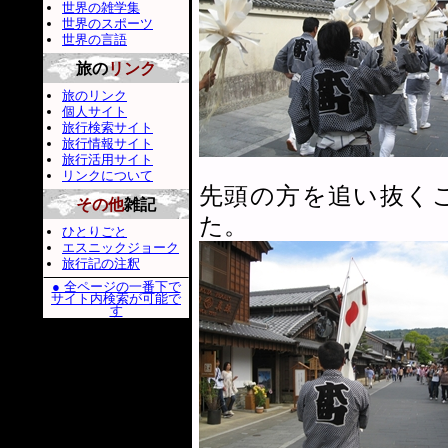
世界の雑学集
世界のスポーツ
世界の言語
旅の
リンク
旅のリンク
個人サイト
旅行検索サイト
旅行情報サイト
旅行活用サイト
リンクについて
先頭の方を追い抜く
その他
雑記
た。
ひとりごと
エスニックジョーク
旅行記の注釈
● 全ページの一番下で
サイト内検索が可能で
す