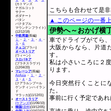
(カトマンズ
ナガルコット
こちらも合わせて是非
サクー
ボダナート
▲ このページの一番
パタン
バクタプル
マウンテンフライト)
伊勢へ～おかげ横
(12/12/18)
中欧周遊
(長編)
車でドライブがてら、
１
・
２
・
３
・
４
・
５
・
６
大阪からなら、片道
チェコ
(プラハ)
オーストリア
す。
(ウィーン)
スロバキア
私は小さいころに２
(ブラチスラヴァ)
(12/04/20)
ります。
マレーシア
(長編)
AirAsia
・
１
・
２
・
３
・
４
・
５
今日突然行くことに
(クアラルンプール
ゲンティンハイラン
た。
ド
マラッカ)(11/12/01)
事前に行く予定であれ
オーストラリア
(ケアンズ)
(11/06/10)
韓国
(済州)
(10/12/05)
中国
(上海)
(10/07/02)