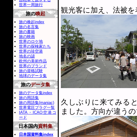
世界一周旅行
観光客に加え、法被を
旅の
喚起
旅の喚起index
旅の名言集
旅の書籍
旅の映画
世界のロケ地
世界の探検家たち
世界の珍空港
地名の諺
欧州の美術作品
世界のブランド
旅の資格試験
地球のデータ集
旅の
データ集
旅のデータ集index
旅の用語集
久しぶりに来てみる
旅の用語集(maniac)
世界電圧プラグ一覧
ました。方向が違うの
IATA・ICAO空港コ
ード
日本国内
資料集
日本国資料集index