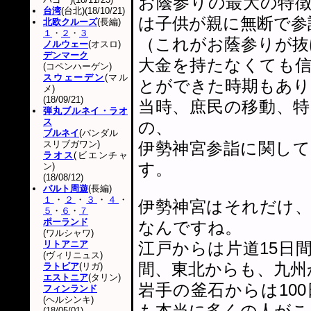
お蔭参りの最大の特
台湾
(台北)(18/10/21)
は子供が親に無断で参
北欧クルーズ
(長編)
１
・
２
・
３
（これがお蔭参りが抜
ノルウェー
(オスロ)
デンマーク
大金を持たなくても
(コペンハーゲン)
スウェーデン
(マル
とができた時期もあり
メ)
(18/09/21)
当時、庶民の移動、
弾丸ブルネイ・ラオ
ス
の、
ブルネイ
(バンダル
スリブガワン)
伊勢神宮参詣に関し
ラオス
(ビエンチャ
す。
ン)
(18/08/12)
バルト周遊
(長編)
１
・
２
・
３
・
４
・
伊勢神宮はそれだけ
５
・
６
・
７
ポーランド
なんですね。
(ワルシャワ)
リトアニア
江戸からは片道15日
(ヴィリニュス)
間、東北からも、九州
ラトビア
(リガ)
エストニア
(タリン)
岩手の釜石からは10
フィンランド
(ヘルシンキ)
も本当に多くの人がこ
(18/05/01)