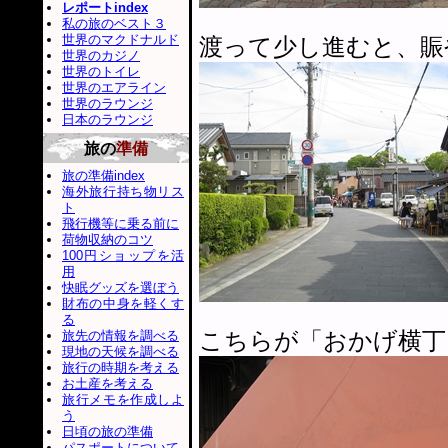
レポートindex
私の旅のベスト３
世界のマクドナルド
渡って少し進むと、賑
世界のカジノ
世界のトイレ
世界のエアライン
世界のラウンジ
日本のラウンジ
旅の
準備
旅の準備index
海外旅行持ち物リス
ト
飛行機等に乗る前に
荷物収納のコツ
100円ショップを活
用
快眠グッズを選ぼう
財布の中身を軽くす
る
こちらが「おかげ横丁
旅先の情報を調べる
現地の天候を調べる
旅行の時期を考える
お土産を考える
旅行メモを作成しよ
う
日頃の旅の準備
パスポートについて