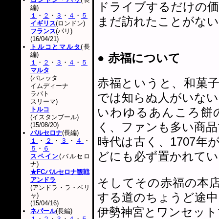
ドライブするだけの価
編)
１
・
２
・
３
・
４
・
５
まだ訪れたことがない
イギリス
(ロンドン)
フランス
(パリ)
(16/04/21)
トルコとマルタ
(長
編)
● 赤福について
１
・
２
・
３
・
４
・
５
マルタ
(バレッタ
赤福というと、和菓
イムディーナ
ラバト
では知らぬ人がいない
スリーマ)
トルコ
いわゆるあんころ餅
(イスタンブール)
く、ファンも多い商品
(15/08/20)
バルセロナ
(長編)
時代は古く、1707
１
・
２
・
３
・
４
・
５
・
６
どにも必ず置かれてい
スペイン
(バルセロ
ナ)
★FCバルセロナ観戦
アンドラ
そしてその赤福の本
(アンドラ・ラ・ベリ
する道のちょうど途中
ャ)
(15/04/16)
伊勢神宮とワンセット
ネパール
(長編)
１
・
２
・
３
・
４
・
５