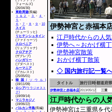
フォールズ)
(26/04/30)
東欧周遊
(長編)
１＆２
・
３
・
４
・
５
・
６
・
７
・
８
・
９
・
10
伊勢神宮と赤福本
スイス
(チューリッヒ)
江戸時代からの人気
リヒテンシュタイン
(ファドゥーツ)
伊勢へ～おかげ横丁
スロベニア
(リュブリャナ)
伊勢神宮散策
クロアチア
(ザグレブ)
おかげ横丁散策
ハンガリー
(ブダペスト)
ルーマニア
◇ 国内旅行記一覧
(ブカレスト)
(25/05/01)
韓国
(ソウル)
タイトル
旅行日時
都道府
(19/11/09)
ロシア
(ウラジオスト
伊勢神宮と赤福本店
2013/05/12
三重
ク)
(19/09/14)
江戸時代からの人
マニラカジノ
(19/06/22)
バルカン半島
(長編)
伊勢神宮は三重県を代
１
・
２
・
３
・
４
・