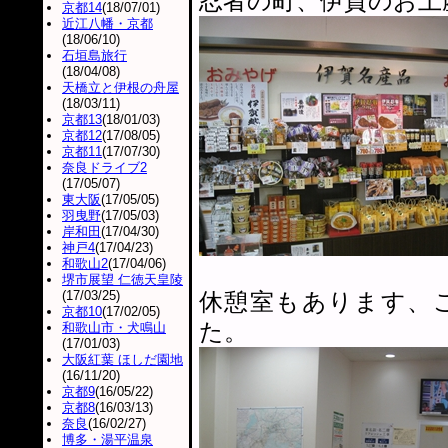
忍者の町、伊賀のお土
京都14
(18/07/01)
近江八幡・京都
(18/06/10)
石垣島旅行
(18/04/08)
天橋立と伊根の舟屋
(18/03/11)
京都13
(18/01/03)
京都12
(17/08/05)
京都11
(17/07/30)
奈良ドライブ2
(17/05/07)
東大阪
(17/05/05)
羽曳野
(17/05/03)
岸和田
(17/04/30)
神戸4
(17/04/23)
和歌山2
(17/04/06)
堺市展望 仁徳天皇陵
(17/03/25)
休憩室もあります、
京都10
(17/02/05)
た。
和歌山市・犬鳴山
(17/01/03)
大阪紅葉 ほしだ園地
(16/11/20)
京都9
(16/05/22)
京都8
(16/03/13)
奈良
(16/02/27)
博多・湯平温泉