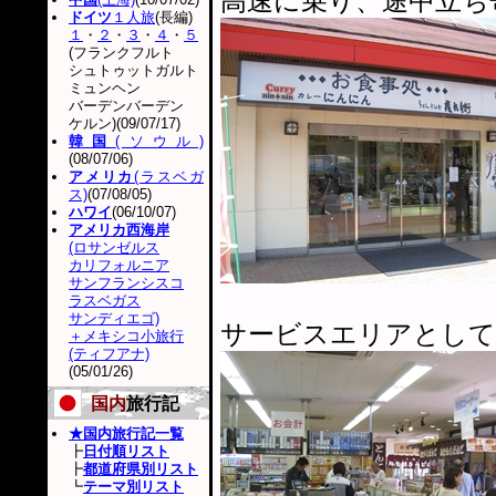
高速に乗り、途中立ち
ドイツ
１人旅
(長編)
１
・
２
・
３
・
４
・
５
(フランクフルト
シュトゥットガルト
ミュンヘン
バーデンバーデン
ケルン)(09/07/17)
韓国
(ソウル)
(08/07/06)
アメリカ
(ラスベガ
ス)
(07/08/05)
ハワイ
(06/10/07)
アメリカ西海岸
(ロサンゼルス
カリフォルニア
サンフランシスコ
ラスベガス
サンディエゴ)
サービスエリアとして
＋メキシコ小旅行
(ティフアナ)
(05/01/26)
国内
旅行記
★国内旅行記一覧
┣
日付順リスト
┣
都道府県別リスト
┗
テーマ別リスト