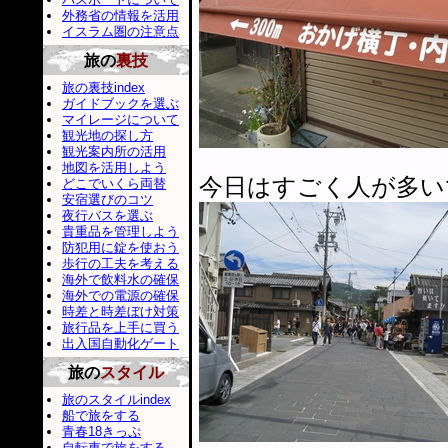
外務省の情報を活用
イスラム圏の注意点
旅の
裏技
旅の裏技index
ガイドブックを選ぶ
マイレージについて
観光地の探し方
観光案内所の活用
地図を活用しよう
今日はすごく人が多い
どこでいくら両替
安宿選びのコツ
夜行バスを選ぶ
貴重品を管理しよう
防犯用に錠を使おう
歩行の工夫を考える
海外で飲料水の確保
海外での電源の確保
時差と時差ぼけ対策
旅行品を上手に買う
出入国自動化ゲート
旅の
スタイル
旅のスタイルindex
船で旅をする
青春18きっぷ
自転車で旅をする