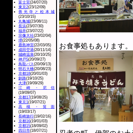
富士宮
(24/07/20)
東京2
(23/12/09)
善光寺と松本城
(23/10/15)
丸亀城
(23/08/11)
長浜
(23/07/30)
福井
(23/07/22)
宗像大社
(23/02/04)
堺
(22/05/08)
お食事処もあります。
鹿島神宮
(22/03/05)
成田空港
(20/11/14)
城崎温泉
(20/10/25)
神戸5
(20/09/27)
鳥取バス
(20/09/13)
明石大橋
(20/08/23)
京都18
(20/01/03)
釧路
(19/10/25)
大津
(19/09/29)
江崎・尼信
(19/09/07)
京都17
(19/08/25)
東京1
(19/07/21)
高槻・箕面
(19/03/17)
長崎旅行
(19/02/16)
京都16
(19/01/03)
京都15
(18/09/02)
四日市
(18/07/21)