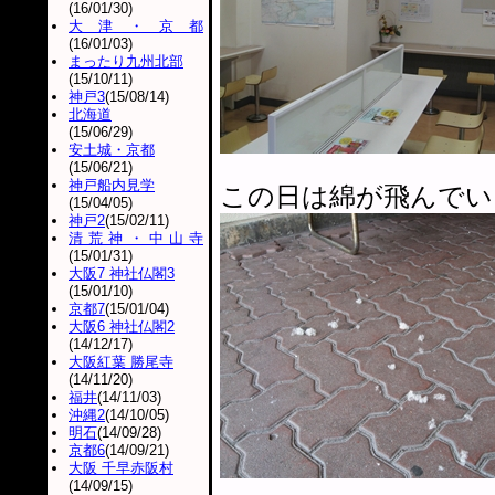
(16/01/30)
大津・京都
(16/01/03)
まったり九州北部
(15/10/11)
神戸3
(15/08/14)
北海道
(15/06/29)
安土城・京都
(15/06/21)
神戸船内見学
この日は綿が飛んでい
(15/04/05)
神戸2
(15/02/11)
清荒神・中山寺
(15/01/31)
大阪7 神社仏閣3
(15/01/10)
京都7
(15/01/04)
大阪6 神社仏閣2
(14/12/17)
大阪紅葉 勝尾寺
(14/11/20)
福井
(14/11/03)
沖縄2
(14/10/05)
明石
(14/09/28)
京都6
(14/09/21)
大阪 千早赤阪村
(14/09/15)