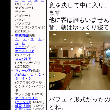
意を決して中に入り
(カトマンズ
ナガルコット
ます。
サクー
ボダナート
他に客は誰もいません
パタン
バクタプル
皆、朝はゆっくり寝て
マウンテンフライト)
(12/12/18)
中欧周遊
(長編)
１
・
２
・
３
・
４
・
５
・
６
チェコ
(プラハ)
オーストリア
(ウィーン)
スロバキア
(ブラチスラヴァ)
(12/04/20)
マレーシア
(長編)
AirAsia
・
１
・
２
・
３
・
４
・
５
(クアラルンプール
ゲンティンハイラン
ド
マラッカ)(11/12/01)
バフェィ形式だった
オーストラリア
(ケアンズ)
(11/06/10)
どね。
韓国
(済州)
(10/12/05)
中国
(上海)
(10/07/02)