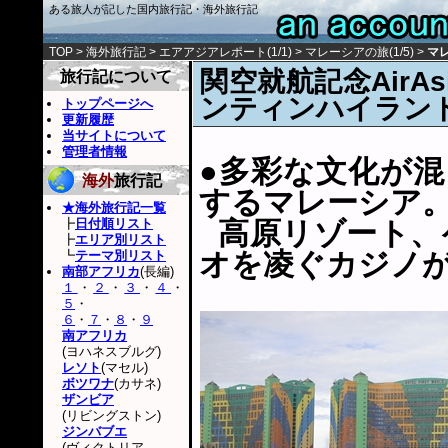
ある旅人が記した国内旅行記・海外旅行記
TOP
>
海外旅行記
>
エアアジアレポート(1/1)
>
マレーシアの旅(1/5)
>
マレ
関空就航記念Air
旅行記について
ンティンハイラン
トップページへ
更新履歴
当サイトについて
管理者情報
●多彩な文化が
海外
旅行記
するマレーシア
★海外旅行記一覧
┣
日付順リスト
高原リゾート、
┣
エリア別リスト
オを凌ぐカジノ
┗
テーマ別リスト
南部アフリカ
(長編)
１
・
２
・
３
・
４
・
５
・
６
・
７
・
８
・
９
南アフリカ
(ヨハネスブルグ)
レソト
(マセル)
ボツワナ
(カサネ)
ザンビア
(リビングストン)
ジンバブエ
(ヴィクトリア