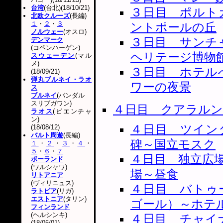
台湾
(台北)(18/10/21)
３日目 ポルト
北欧クルーズ
(長編)
１
・
２
・
３
ントポールの丘
ノルウェー
(オスロ)
３日目 サンチ
デンマーク
(コペンハーゲン)
ヘリテージ博物
スウェーデン
(マル
メ)
３日目 ホテル
(18/09/21)
弾丸ブルネイ・ラオ
ワーの夜景
ス
ブルネイ
(バンダル
スリブガワン)
４日目 クアラルン
ラオス
(ビエンチャ
ン)
４日目 ツイン
(18/08/12)
バルト周遊
(長編)
碑～国立モスク
１
・
２
・
３
・
４
・
５
・
６
・
７
４日目 独立広場
ポーランド
(ワルシャワ)
場～昼食
リトアニア
(ヴィリニュス)
４日目 バトゥ
ラトビア
(リガ)
エストニア
(タリン)
ゴール）～ホテ
フィンランド
(ヘルシンキ)
４日目 チャイ
(18/05/01)