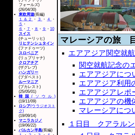
フォールズ)
(26/04/30)
東欧周遊
(長編)
１＆２
・
３
・
４
・
５
・
６
・
７
・
８
・
９
・
10
スイス
マレーシアの旅 
(チューリッヒ)
リヒテンシュタイン
(ファドゥーツ)
エアアジア関空就航
スロベニア
(リュブリャナ)
クロアチア
関空就航記念の
(ザグレブ)
ハンガリー
エアアジアにつ
(ブダペスト)
エアアジア利用
ルーマニア
(ブカレスト)
エアアジアレポ
(25/05/01)
韓国
(ソウル)
エアアジアの機
(19/11/09)
ロシア
(ウラジオスト
マレーシアにつ
ク)
(19/09/14)
マニラカジノ
１日目 クアラル
(19/06/22)
バルカン半島
(長編)
１
・
２
・
３
・
４
・