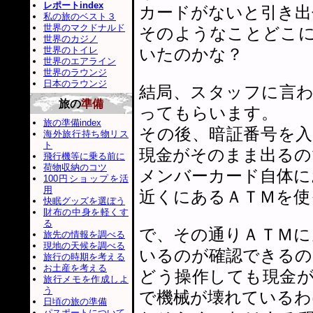
レポートindex
カードがないと引き出
私の旅のベスト３
世界のマクドナルド
そのようなことどこ
世界のカジノ
世界のトイレ
いたのかな？
世界のエアライン
世界のラウンジ
日本のラウンジ
結局、スタッフに言
旅の
準備
ってもらいます。
旅の準備index
その後、暗証番号を
海外旅行持ち物リス
ト
現金がそのまま出るの
飛行機等に乗る前に
荷物収納のコツ
メンバーカード自体に
100円ショップを活
用
近くにあるＡＴＭを使
快眠グッズを選ぼう
財布の中身を軽くす
る
で、その通りＡＴＭに
旅先の情報を調べる
現地の天候を調べる
いるのが確認できるの
旅行の時期を考える
お土産を考える
どう操作しても現金
旅行メモを作成しよ
う
で機械が壊れているわ
日頃の旅の準備
パスポートについて