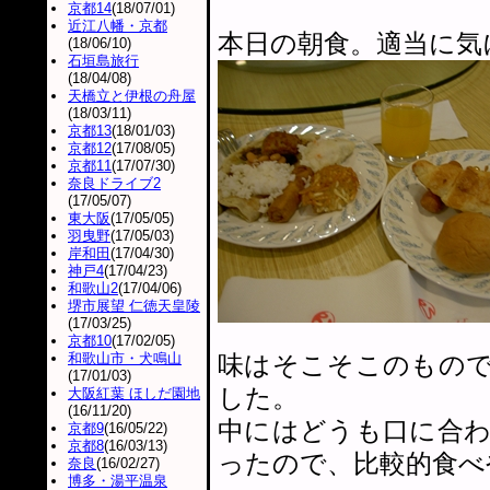
京都14
(18/07/01)
近江八幡・京都
本日の朝食。適当に気
(18/06/10)
石垣島旅行
(18/04/08)
天橋立と伊根の舟屋
(18/03/11)
京都13
(18/01/03)
京都12
(17/08/05)
京都11
(17/07/30)
奈良ドライブ2
(17/05/07)
東大阪
(17/05/05)
羽曳野
(17/05/03)
岸和田
(17/04/30)
神戸4
(17/04/23)
和歌山2
(17/04/06)
堺市展望 仁徳天皇陵
(17/03/25)
京都10
(17/02/05)
和歌山市・犬鳴山
味はそこそこのもの
(17/01/03)
した。
大阪紅葉 ほしだ園地
(16/11/20)
中にはどうも口に合
京都9
(16/05/22)
京都8
(16/03/13)
ったので、比較的食べ
奈良
(16/02/27)
博多・湯平温泉