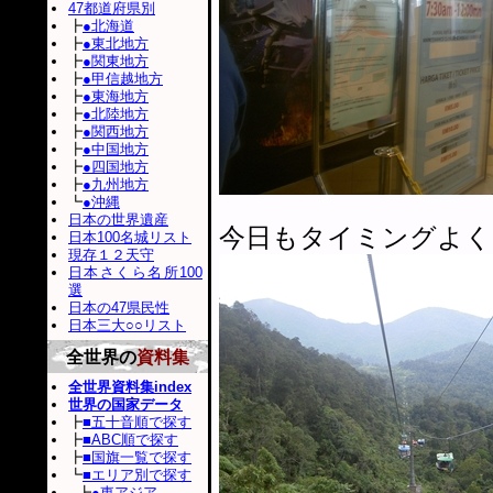
47都道府県別
┣
●北海道
┣
●東北地方
┣
●関東地方
┣
●甲信越地方
┣
●東海地方
┣
●北陸地方
┣
●関西地方
┣
●中国地方
┣
●四国地方
┣
●九州地方
┗
●沖縄
日本の世界遺産
今日もタイミングよく
日本100名城リスト
現存１２天守
日本さくら名所100
選
日本の47県民性
日本三大○○リスト
全世界の
資料集
全世界資料集index
世界の国家データ
┣
■五十音順で探す
┣
■ABC順で探す
┣
■国旗一覧で探す
┗
■エリア別で探す
┣
●東アジア