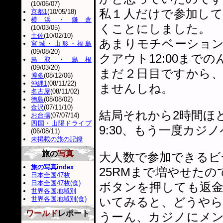
(10/06/07)
私１人だけで参加し
京都1
(10/05/18)
横浜・鎌倉
くことにしました。
(10/03/05)
土佐
(10/02/10)
あまりモチベーショ
宮城・山形・福島
(09/08/20)
クアウト12:00まで
鳥取・島根
(09/03/20)
まだ２日目ですから
博多
(08/12/06)
沖縄1
(08/11/22)
ませんしね。
名古屋
(08/11/02)
徳島
(08/08/02)
金沢
(07/11/10)
結局それから2時間ほ
お台場
(07/07/14)
四国・山陽ドライブ
9:30、もう一度カジ
(06/08/11)
未掲載の旅の記録
旅の
写真
大人数で参加できるビ
旅の写真index
25RMまで増やせた
日本全国47枚
日本全国47枚(食)
ボタンを押しても返
世界各国地域別
世界各国地域別(食)
いてみると、どうやら
ワールド
レポート
うーん、カジノにメ