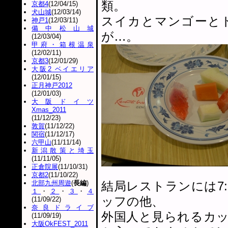
類。
京都4
(12/04/15)
犬山城
(12/03/14)
スイカとマンゴーと
神戸1
(12/03/11)
備中松山城
が…。
(12/03/04)
甲府・箱根温泉
(12/02/11)
京都3
(12/01/29)
大阪2 ベイエリア
(12/01/15)
正月神戸2012
(12/01/03)
大阪ドイツ
Xmas_2011
(11/12/23)
敦賀
(11/12/22)
関宿
(11/12/17)
六甲山
(11/11/14)
新潟散策と埼玉
(11/11/05)
正倉院展
(11/10/31)
京都2
(11/10/22)
北部九州周遊
(
長編
)
結局レストランには7
１
・
２
・
３
・
４
ッフの他、
(11/09/22)
奈良ドライブ
外国人と見られるカ
(11/09/19)
大阪OkFEST_2011