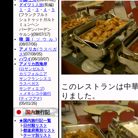
ドイツ
１人旅
(長編)
１
・
２
・
３
・
４
・
５
(フランクフルト
シュトゥットガルト
ミュンヘン
バーデンバーデン
ケルン)(09/07/17)
韓国
(ソウル)
(08/07/06)
アメリカ
(ラスベガ
ス)
(07/08/05)
ハワイ
(06/10/07)
アメリカ西海岸
(ロサンゼルス
カリフォルニア
サンフランシスコ
ラスベガス
このレストランは中
サンディエゴ)
＋メキシコ小旅行
りました。
(ティフアナ)
(05/01/26)
国内
旅行記
★国内旅行記一覧
┣
日付順リスト
┣
都道府県別リスト
┗
テーマ別リスト