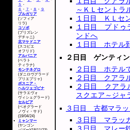
１日目 クアラ
５
・
～ＫＬセントラ
６
・
７
・
８
・
９
ブルガリア
１日目 ＫＬセ
(ソフィア
リラ)
１日目 プドゥ
コソボ
(プリズレン
ンドへ
デチャニ)
北マケドニア
１日目 ホテル
(スコピエ
オフリド)
アルバニア
２日目 ゲンティ
(ベラト
ティラナ)
２日目 ホテル
モンテネグロ
(ダニロヴグラード
２日目 クアラ
プリエプリャ)
ボスニア・
２日目 クアラ
ヘルツェゴビナ
(サラエヴォ
スクエア～ジャ
ヴィシェグラード)
セルビア
３日目 古都マラッ
(ベオグラード
ノヴィ・サド)
(19/04/24)
３日目 マラッ
ミャンマー
(ヤンゴン
３日目 マレー
パゴー)(18/11/23)