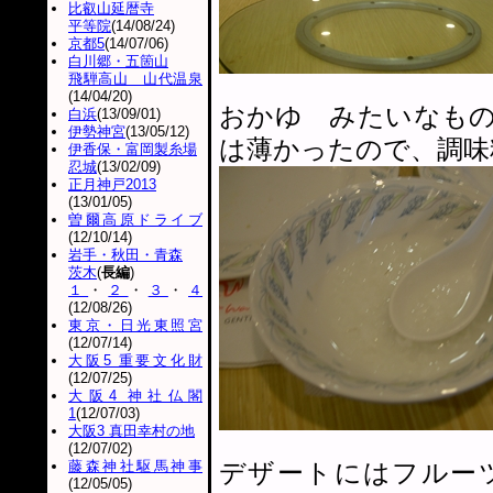
比叡山延暦寺
平等院
(14/08/24)
京都5
(14/07/06)
白川郷・五箇山
飛騨高山 山代温泉
(14/04/20)
おかゆ みたいなも
白浜
(13/09/01)
伊勢神宮
(13/05/12)
は薄かったので、調味
伊香保・富岡製糸場
忍城
(13/02/09)
正月神戸2013
(13/01/05)
曽爾高原ドライブ
(12/10/14)
岩手・秋田・青森
茨木
(
長編
)
１
・
２
・
３
・
４
(12/08/26)
東京・日光東照宮
(12/07/14)
大阪5 重要文化財
(12/07/25)
大阪4 神社仏閣
1
(12/07/03)
大阪3 真田幸村の地
(12/07/02)
藤森神社駆馬神事
デザートにはフルー
(12/05/05)