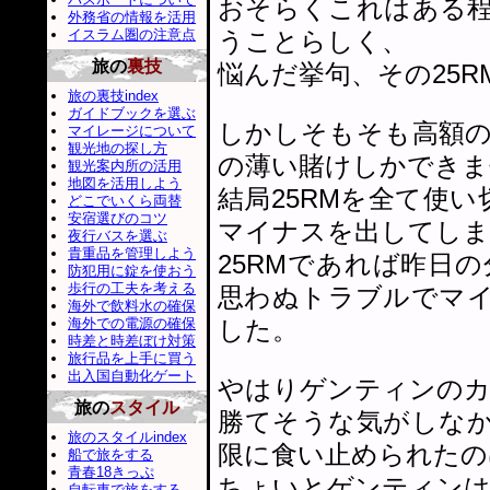
おそらくこれはある
外務省の情報を活用
イスラム圏の注意点
うことらしく、
旅の
裏技
悩んだ挙句、その25
旅の裏技index
ガイドブックを選ぶ
しかしそもそも高額
マイレージについて
観光地の探し方
の薄い賭けしかできま
観光案内所の活用
地図を活用しよう
結局25RMを全て使
どこでいくら両替
安宿選びのコツ
マイナスを出してしま
夜行バスを選ぶ
貴重品を管理しよう
25RMであれば昨日
防犯用に錠を使おう
歩行の工夫を考える
思わぬトラブルでマ
海外で飲料水の確保
海外での電源の確保
した。
時差と時差ぼけ対策
旅行品を上手に買う
出入国自動化ゲート
やはりゲンティンのカ
旅の
スタイル
勝てそうな気がしな
旅のスタイルindex
限に食い止められたの
船で旅をする
青春18きっぷ
ちょいとゲンティンは
自転車で旅をする