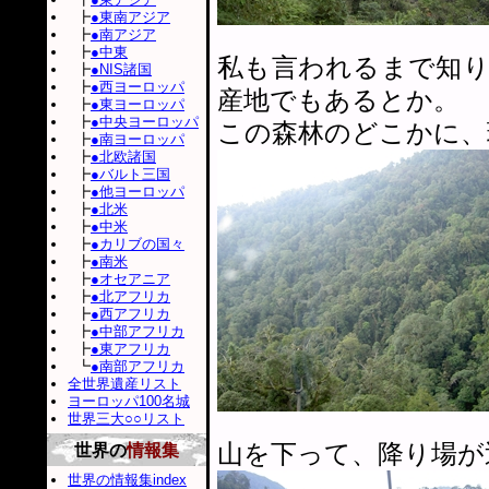
┣
●東南アジア
┣
●南アジア
┣
●中東
私も言われるまで知
┣
●NIS諸国
┣
●西ヨーロッパ
産地でもあるとか。
┣
●東ヨーロッパ
┣
●中央ヨーロッパ
この森林のどこかに、
┣
●南ヨーロッパ
┣
●北欧諸国
┣
●バルト三国
┣
●他ヨーロッパ
┣
●北米
┣
●中米
┣
●カリブの国々
┣
●南米
┣
●オセアニア
┣
●北アフリカ
┣
●西アフリカ
┣
●中部アフリカ
┣
●東アフリカ
┗
●南部アフリカ
全世界遺産リスト
ヨーロッパ100名城
世界三大○○リスト
山を下って、降り場が
世界の
情報集
世界の情報集index