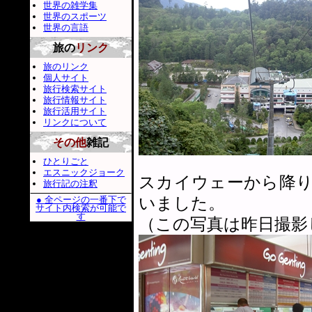
世界の雑学集
世界のスポーツ
世界の言語
旅の
リンク
旅のリンク
個人サイト
旅行検索サイト
旅行情報サイト
旅行活用サイト
リンクについて
その他
雑記
ひとりごと
エスニックジョーク
スカイウェーから降
旅行記の注釈
いました。
● 全ページの一番下で
サイト内検索が可能で
す
（この写真は昨日撮影