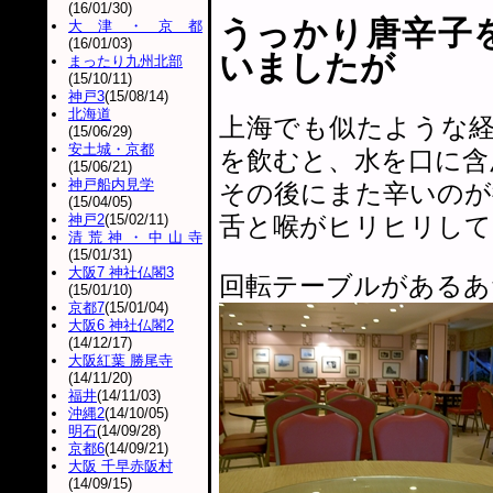
(16/01/30)
うっかり唐辛子
大津・京都
(16/01/03)
いましたが
まったり九州北部
(15/10/11)
神戸3
(15/08/14)
北海道
上海でも似たような
(15/06/29)
安土城・京都
を飲むと、水を口に含
(15/06/21)
神戸船内見学
その後にまた辛いのが
(15/04/05)
神戸2
(15/02/11)
舌と喉がヒリヒリして
清荒神・中山寺
(15/01/31)
大阪7 神社仏閣3
回転テーブルがあるあ
(15/01/10)
京都7
(15/01/04)
大阪6 神社仏閣2
(14/12/17)
大阪紅葉 勝尾寺
(14/11/20)
福井
(14/11/03)
沖縄2
(14/10/05)
明石
(14/09/28)
京都6
(14/09/21)
大阪 千早赤阪村
(14/09/15)