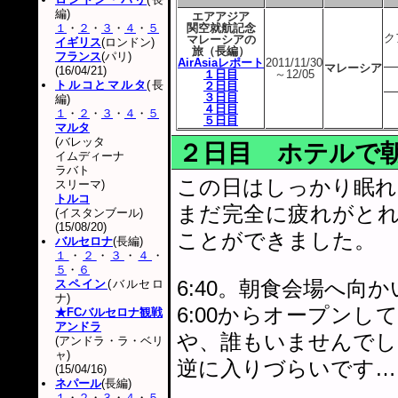
編)
エアアジア
１
・
２
・
３
・
４
・
５
関空就航記念
ク
マレーシアの
イギリス
(ロンドン)
旅（長編）
フランス
(パリ)
AirAsiaレポート
2011/11/30
マレーシア
(16/04/21)
１日目
～12/05
トルコとマルタ
(長
２日目
３日目
編)
４日目
１
・
２
・
３
・
４
・
５
５日目
マルタ
(バレッタ
２日目 ホテルで
イムディーナ
ラバト
この日はしっかり眠れ
スリーマ)
トルコ
まだ完全に疲れがと
(イスタンブール)
(15/08/20)
ことができました。
バルセロナ
(長編)
１
・
２
・
３
・
４
・
５
・
６
6:40。朝食会場へ向
スペイン
(バルセロ
ナ)
6:00からオープン
★FCバルセロナ観戦
アンドラ
や、誰もいませんでし
(アンドラ・ラ・ベリ
ャ)
逆に入りづらいです…
(15/04/16)
ネパール
(長編)
１
・
２
・
３
・
４
・
５