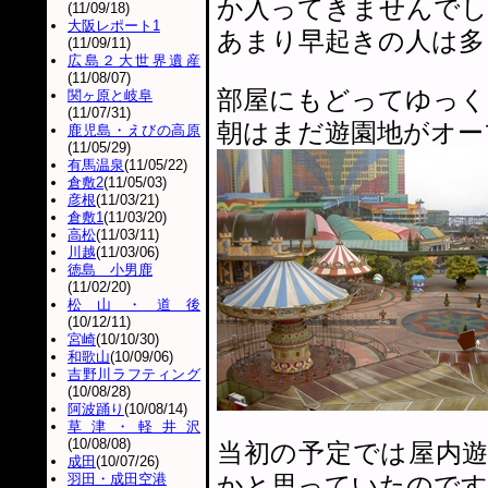
か入ってきませんでし
(11/09/18)
大阪レポート1
あまり早起きの人は多
(11/09/11)
広島２大世界遺産
(11/08/07)
部屋にもどってゆっく
関ヶ原と岐阜
(11/07/31)
朝はまだ遊園地がオー
鹿児島・えびの高原
(11/05/29)
有馬温泉
(11/05/22)
倉敷2
(11/05/03)
彦根
(11/03/21)
倉敷1
(11/03/20)
高松
(11/03/11)
川越
(11/03/06)
徳島 小男鹿
(11/02/20)
松山・道後
(10/12/11)
宮崎
(10/10/30)
和歌山
(10/09/06)
吉野川ラフティング
(10/08/28)
阿波踊り
(10/08/14)
草津・軽井沢
(10/08/08)
当初の予定では屋内
成田
(10/07/26)
羽田・成田空港
かと思っていたのです