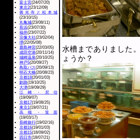
富士宮
(24/07/20)
東京2
(23/12/09)
善光寺と松本城
(23/10/15)
丸亀城
(23/08/11)
長浜
(23/07/30)
福井
(23/07/22)
宗像大社
(23/02/04)
堺
(22/05/08)
水槽までありました
鹿島神宮
(22/03/05)
成田空港
(20/11/14)
ょうか？
城崎温泉
(20/10/25)
神戸5
(20/09/27)
鳥取バス
(20/09/13)
明石大橋
(20/08/23)
京都18
(20/01/03)
釧路
(19/10/25)
大津
(19/09/29)
江崎・尼信
(19/09/07)
京都17
(19/08/25)
東京1
(19/07/21)
高槻・箕面
(19/03/17)
長崎旅行
(19/02/16)
京都16
(19/01/03)
京都15
(18/09/02)
四日市
(18/07/21)