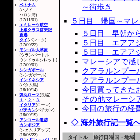
ベトナム
～街歩き
(ハノイ
ハロン湾)
５日目 帰国～マレ
(17/11/01)
エミレーツ航空
上級クラス搭乗記
５日目 早朝か
香港
タイ
(バンコク)
５日目 エアア
(17/09/22)
モンゴル大草原
５日目 エアア
(ウランバートル
マレーシアで感
ウンドゥルシレット)
(17/09/01)
クアラルンプー
シンガポール
(シンガポール)
クアラルンプー
インドネシア
(バタム島)
今回買ってきた
(16/10/14)
弾丸ローマ
(長編)
その他マレーシ
１
・
２
・
３
イタリア
(ローマ)
今回の旅行の経
バチカン
(バチカン)
(16/09/19)
アンコール遺跡
◇ 海外旅行記一覧
カンボジア
(シェムリアップ)
(16/06/23)
タイトル
旅行日時
国・地域
ロンドン・パリ
(長