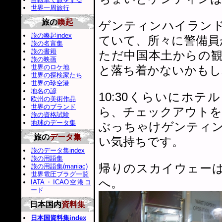
世界一周旅行
旅の
喚起
ゲンティンハイラン
旅の喚起index
ていて、所々に警備員
旅の名言集
旅の書籍
ただ中国本土からの
旅の映画
世界のロケ地
と落ち着かないかもし
世界の探検家たち
世界の珍空港
地名の諺
10:30くらいにホテ
欧州の美術作品
世界のブランド
ら、チェックアウトを
旅の資格試験
地球のデータ集
ぶっちゃけゲンティ
旅の
データ集
い気持ちです。
旅のデータ集index
旅の用語集
帰りのスカイウェーは
旅の用語集(maniac)
世界電圧プラグ一覧
へ。
IATA・ICAO空港コ
ード
日本国内
資料集
日本国資料集index