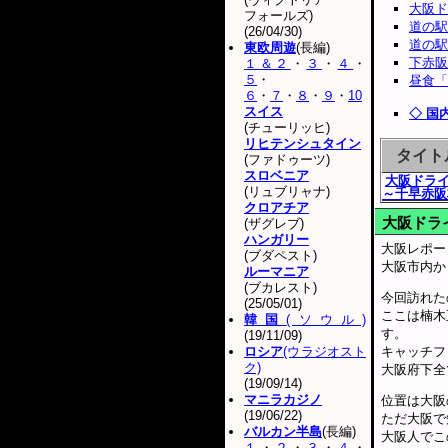
大阪ド
フォールズ)
道の駅
(26/04/30)
道の駅
東欧周遊
(長編)
下赤阪
１＆２
・
３
・
４
・
５
・
昼食「
６
・
７
・
８
・
９
・
10
スイス
◇ 国
(チューリッヒ)
リヒテンシュタイン
タイト
(ファドゥーツ)
スロベニア
大阪ドライ
(リュブリャナ)
～千早赤阪
クロアチア
大阪ドラ
(ザグレブ)
ハンガリー
大阪レポー
(ブダペスト)
大阪市内か
ルーマニア
(ブカレスト)
今回訪れた
(25/05/01)
ここは楠木
韓国
(ソウル)
す。
(19/11/09)
ロシア
(ウラジオスト
キャッチフ
ク)
大阪府下全
(19/09/14)
マニラカジノ
位置は大阪
(19/06/22)
ただ大阪で
バルカン半島
(長編)
大阪人でこ
１
・
２
・
３
・
４
・