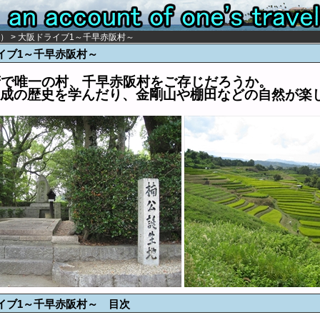
） > 大阪ドライブ1～千早赤阪村～
イブ1～千早赤阪村～
府で唯一の村、千早赤阪村をご存じだろうか。
成の歴史を学んだり、金剛山や棚田などの自然が楽
イブ1～千早赤阪村～ 目次