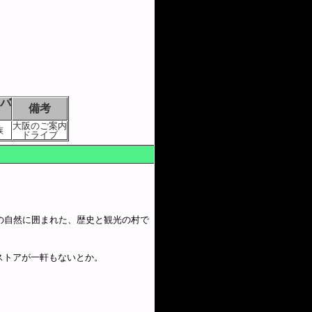
バ
備考
大阪のご案内
族
ドライブ
の自然に囲まれた、歴史と観光の村で
ストアが一軒もないとか。