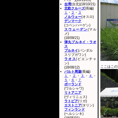
台湾
(台北)(18/10/21)
北欧クルーズ
(長編)
１
・
２
・
３
ノルウェー
(オスロ)
デンマーク
(コペンハーゲン)
スウェーデン
(マル
メ)
(18/09/21)
弾丸ブルネイ・ラオ
ス
ブルネイ
(バンダル
スリブガワン)
ラオス
(ビエンチャ
ン)
ここはこの
(18/08/12)
バルト周遊
(長編)
１
・
２
・
３
・
４
・
５
・
６
・
７
ポーランド
(ワルシャワ)
リトアニア
(ヴィリニュス)
ラトビア
(リガ)
エストニア
(タリン)
フィンランド
(ヘルシンキ)
(18/05/01)