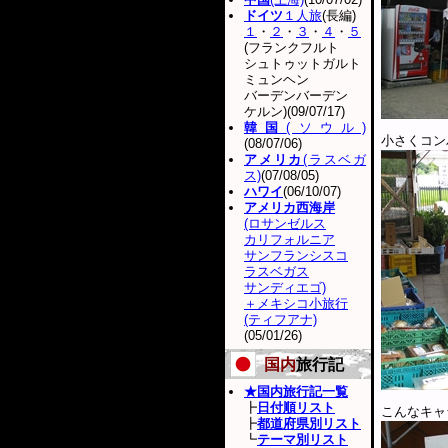
ドイツ
１人旅
(長編)
１
・
２
・
３
・
４
・
５
(フランクフルト
シュトゥットガルト
ミュンヘン
バーデンバーデン
ケルン)(09/07/17)
韓国
(ソウル)
小さくコン
(08/07/06)
アメリカ
(ラスベガ
ス)
(07/08/05)
ハワイ
(06/10/07)
アメリカ西海岸
(ロサンゼルス
カリフォルニア
サンフランシスコ
ラスベガス
サンディエゴ)
＋メキシコ小旅行
(ティフアナ)
(05/01/26)
国内
旅行記
★国内旅行記一覧
┣
日付順リスト
こんなキャ
┣
都道府県別リスト
┗
テーマ別リスト