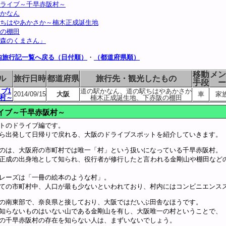
ライブ～千早赤阪村～
かなん
ちはやあかさか～楠木正成誕生地
の棚田
森のくまさん」
内旅行記一覧へ戻る（日付順）
・
（都道府県順）
移動
メン
ル
旅行日時
都道府県
旅行先・観光したもの
手段
ー
ブ1
道の駅かなん、道の駅ちはやあかさか
2014/09/15
大阪
車
家
村～
楠木正成誕生地、下赤阪の棚田
イブ～千早赤阪村～
トのドライブ編です。
ら出発して日帰りで戻れる、大阪のドライブスポットを紹介していきます。
のは、大阪府の市町村では唯一「村」という扱いになっている千早赤阪村。
正成の出身地として知られ、役行者が修行したと言われる金剛山や棚田など
レーズは「一冊の絵本のような村」。
ての市町村中、人口が最も少ないといわれており、村内にはコンビニエンス
の南東部で、奈良県と接しており、大阪ではだいぶ田舎なほうです。
知らないものはいない山である金剛山を有し、大阪唯一の村ということで、
の千早赤阪村の存在を知らない人は、まずいないでしょう。