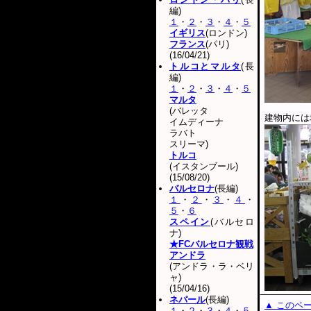
編)
１
・
２
・
３
・
４
・
５
イギリス
(ロンドン)
フランス
(パリ)
(16/04/21)
トルコとマルタ
(長
編)
１
・
２
・
３
・
４
・
５
マルタ
(バレッタ
建物内には
イムディーナ
ラバト
スリーマ)
トルコ
(イスタンブール)
(15/08/20)
バルセロナ
(長編)
１
・
２
・
３
・
４
・
５
・
６
スペイン
(バルセロ
ナ)
★FCバルセロナ観戦
アンドラ
(アンドラ・ラ・ベリ
ャ)
(15/04/16)
ネパール
(長編)
▲ このペ
１
・
２
・
３
・
４
・
５