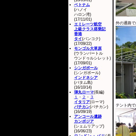
ベトナム
(ハノイ
ハロン湾)
(17/11/01)
外の通路で
エミレーツ航空
上級クラス搭乗記
香港
タイ
(バンコク)
(17/09/22)
モンゴル大草原
(ウランバートル
ウンドゥルシレット)
(17/09/01)
シンガポール
(シンガポール)
インドネシア
(バタム島)
(16/10/14)
弾丸ローマ
(長編)
１
・
２
・
３
イタリア
(ローマ)
テント内で
バチカン
(バチカン)
(16/09/19)
アンコール遺跡
カンボジア
(シェムリアップ)
(16/06/23)
ロンドン・パリ
(長