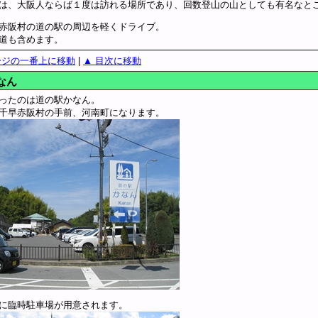
は、大阪人ならば１度は訪れる場所であり、回数登山の山としても有名なと
赤阪村の道の駅の周辺を軽くドライブ。
道も含めます。
ージの一番上に移動
|
▲ 目次に移動
なん
ったのは道の駅かなん。
千早赤阪村の手前、河南町になります。
に臨時駐車場が用意されます。