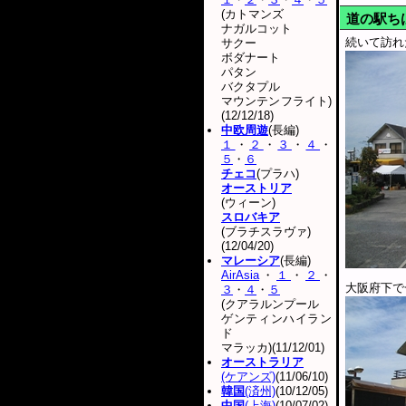
(カトマンズ
道の駅ち
ナガルコット
続いて訪れ
サクー
ボダナート
パタン
バクタプル
マウンテンフライト)
(12/12/18)
中欧周遊
(長編)
１
・
２
・
３
・
４
・
５
・
６
チェコ
(プラハ)
オーストリア
(ウィーン)
スロバキア
(ブラチスラヴァ)
(12/04/20)
マレーシア
(長編)
AirAsia
・
１
・
２
・
大阪府下で
３
・
４
・
５
(クアラルンプール
ゲンティンハイラン
ド
マラッカ)(11/12/01)
オーストラリア
(ケアンズ)
(11/06/10)
韓国
(済州)
(10/12/05)
中国
(上海)
(10/07/02)