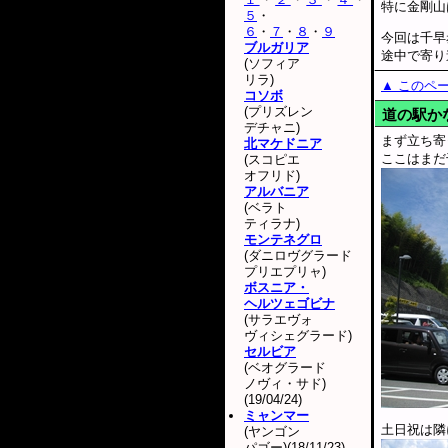
特に金剛山
５
・
６
・
７
・
８
・
９
今回は千早
ブルガリア
途中で寄り
(ソフィア
リラ)
▲ このペ
コソボ
(プリズレン
道の駅か
デチャニ)
まず立ち寄
北マケドニア
ここはまだ
(スコピエ
オフリド)
アルバニア
(ベラト
ティラナ)
モンテネグロ
(ダニロヴグラード
プリエプリャ)
ボスニア・
ヘルツェゴビナ
(サラエヴォ
ヴィシェグラード)
セルビア
(ベオグラード
ノヴィ・サド)
(19/04/24)
ミャンマー
土日祝は隣
(ヤンゴン
パゴー)(18/11/23)