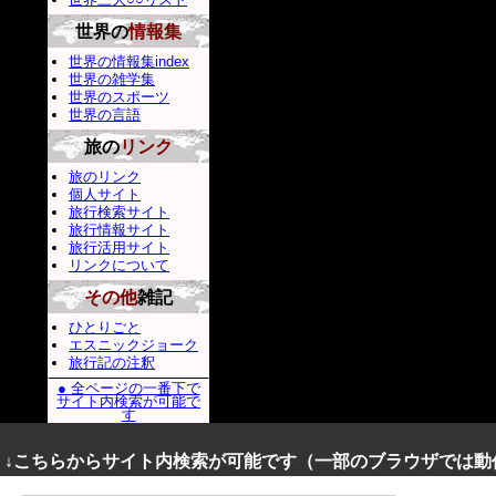
世界の
情報集
世界の情報集index
世界の雑学集
世界のスポーツ
世界の言語
旅の
リンク
旅のリンク
個人サイト
旅行検索サイト
旅行情報サイト
旅行活用サイト
リンクについて
その他
雑記
ひとりごと
エスニックジョーク
旅行記の注釈
● 全ページの一番下で
サイト内検索が可能で
す
↓こちらからサイト内検索が可能です（一部のブラウザでは動