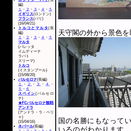
編)
１
・
２
・
３
・
４
・
５
イギリス
(ロンドン)
フランス
(パリ)
(16/04/21)
トルコとマルタ
(長
天守閣の外から景色を
編)
１
・
２
・
３
・
４
・
５
マルタ
(バレッタ
イムディーナ
ラバト
スリーマ)
トルコ
(イスタンブール)
(15/08/20)
バルセロナ
(長編)
１
・
２
・
３
・
４
・
５
・
６
スペイン
(バルセロ
ナ)
★FCバルセロナ観戦
アンドラ
(アンドラ・ラ・ベリ
ャ)
国の名勝にもなって
(15/04/16)
ネパール
(長編)
いるのがわかります。
１
・
２
・
３
・
４
・
５