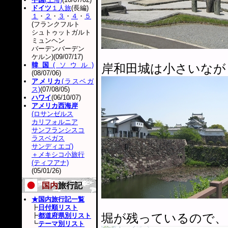
ドイツ
１人旅
(長編)
１
・
２
・
３
・
４
・
５
(フランクフルト
シュトゥットガルト
ミュンヘン
バーデンバーデン
ケルン)(09/07/17)
韓国
(ソウル)
岸和田城は小さいなが
(08/07/06)
アメリカ
(ラスベガ
ス)
(07/08/05)
ハワイ
(06/10/07)
アメリカ西海岸
(ロサンゼルス
カリフォルニア
サンフランシスコ
ラスベガス
サンディエゴ)
＋メキシコ小旅行
(ティフアナ)
(05/01/26)
国内
旅行記
★国内旅行記一覧
┣
日付順リスト
堀が残っているので、
┣
都道府県別リスト
┗
テーマ別リスト