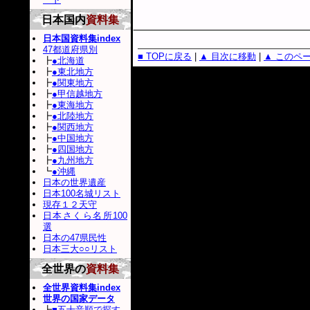
日本国内
資料集
日本国資料集index
47都道府県別
■ TOPに戻る
|
▲ 目次に移動
|
▲ このペ
┣
●北海道
┣
●東北地方
┣
●関東地方
┣
●甲信越地方
┣
●東海地方
┣
●北陸地方
┣
●関西地方
┣
●中国地方
┣
●四国地方
┣
●九州地方
┗
●沖縄
日本の世界遺産
日本100名城リスト
現存１２天守
日本さくら名所100
選
日本の47県民性
日本三大○○リスト
全世界の
資料集
全世界資料集index
世界の国家データ
┣
■五十音順で探す