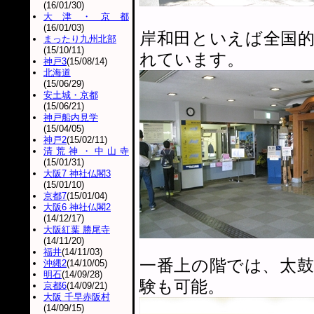
(16/01/30)
大津・京都
(16/01/03)
岸和田といえば全国
まったり九州北部
(15/10/11)
れています。
神戸3
(15/08/14)
北海道
(15/06/29)
安土城・京都
(15/06/21)
神戸船内見学
(15/04/05)
神戸2
(15/02/11)
清荒神・中山寺
(15/01/31)
大阪7 神社仏閣3
(15/01/10)
京都7
(15/01/04)
大阪6 神社仏閣2
(14/12/17)
大阪紅葉 勝尾寺
(14/11/20)
福井
(14/11/03)
一番上の階では、太
沖縄2
(14/10/05)
明石
(14/09/28)
験も可能。
京都6
(14/09/21)
大阪 千早赤阪村
(14/09/15)