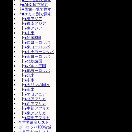
┣
■ABC順で探す
┣
■国旗一覧で探す
┗
■エリア別で探す
┣
●東アジア
┣
●東南アジア
┣
●南アジア
┣
●中東
┣
●NIS諸国
┣
●西ヨーロッパ
┣
●東ヨーロッパ
┣
●中央ヨーロッパ
┣
●南ヨーロッパ
┣
●北欧諸国
┣
●バルト三国
┣
●他ヨーロッパ
┣
●北米
┣
●中米
┣
●カリブの国々
┣
●南米
┣
●オセアニア
┣
●北アフリカ
┣
●西アフリカ
┣
●中部アフリカ
┣
●東アフリカ
┗
●南部アフリカ
全世界遺産リスト
ヨーロッパ100名城
世界三大○○リスト