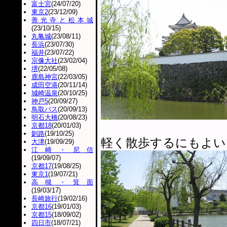
富士宮
(24/07/20)
東京2
(23/12/09)
善光寺と松本城
(23/10/15)
丸亀城
(23/08/11)
長浜
(23/07/30)
福井
(23/07/22)
宗像大社
(23/02/04)
堺
(22/05/08)
鹿島神宮
(22/03/05)
成田空港
(20/11/14)
城崎温泉
(20/10/25)
神戸5
(20/09/27)
鳥取バス
(20/09/13)
明石大橋
(20/08/23)
京都18
(20/01/03)
釧路
(19/10/25)
軽く散歩するにもよい
大津
(19/09/29)
江崎・尼信
(19/09/07)
京都17
(19/08/25)
東京1
(19/07/21)
高槻・箕面
(19/03/17)
長崎旅行
(19/02/16)
京都16
(19/01/03)
京都15
(18/09/02)
四日市
(18/07/21)