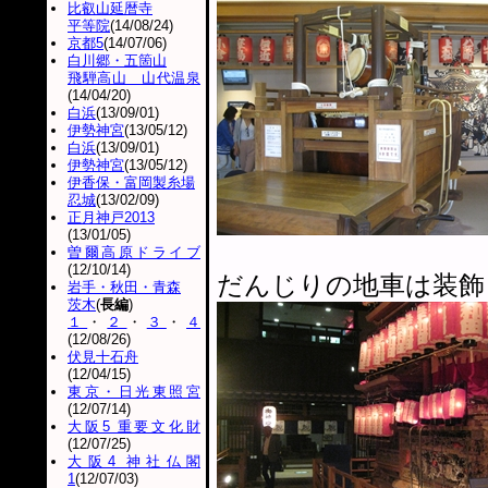
比叡山延暦寺
平等院
(14/08/24)
京都5
(14/07/06)
白川郷・五箇山
飛騨高山 山代温泉
(14/04/20)
白浜
(13/09/01)
伊勢神宮
(13/05/12)
白浜
(13/09/01)
伊勢神宮
(13/05/12)
伊香保・富岡製糸場
忍城
(13/02/09)
正月神戸2013
(13/01/05)
曽爾高原ドライブ
(12/10/14)
だんじりの地車は装飾
岩手・秋田・青森
茨木
(
長編
)
１
・
２
・
３
・
４
(12/08/26)
伏見十石舟
(12/04/15)
東京・日光東照宮
(12/07/14)
大阪5 重要文化財
(12/07/25)
大阪4 神社仏閣
1
(12/07/03)