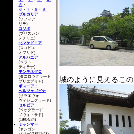
５
・
６
・
７
・
８
・
９
ブルガリア
(ソフィア
リラ)
コソボ
(プリズレン
デチャニ)
北マケドニア
(スコピエ
オフリド)
アルバニア
(ベラト
ティラナ)
モンテネグロ
(ダニロヴグラード
城のように見えるこの
プリエプリャ)
ボスニア・
ヘルツェゴビナ
(サラエヴォ
ヴィシェグラード)
セルビア
(ベオグラード
ノヴィ・サド)
(19/04/24)
ミャンマー
(ヤンゴン
パゴー)(18/11/23)