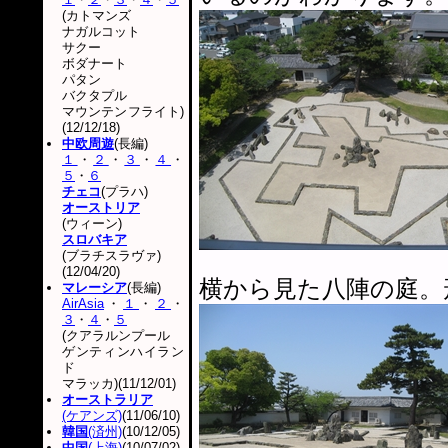
(カトマンズ
ナガルコット
サクー
ボダナート
パタン
バクタプル
マウンテンフライト)
(12/12/18)
中欧周遊
(長編)
１
・
２
・
３
・
４
・
５
・
６
チェコ
(プラハ)
オーストリア
(ウィーン)
スロバキア
(ブラチスラヴァ)
(12/04/20)
横から見た八陣の庭。
マレーシア
(長編)
AirAsia
・
１
・
２
・
３
・
４
・
５
(クアラルンプール
ゲンティンハイラン
ド
マラッカ)(11/12/01)
オーストラリア
(ケアンズ)
(11/06/10)
韓国
(済州)
(10/12/05)
中国
(上海)
(10/07/02)