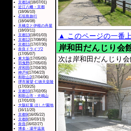
京都14
(18/07/01)
近江八幡・京都
(18/06/10)
石垣島旅行
(18/04/08)
天橋立と伊根の舟屋
(18/03/11)
▲ このページの一番
京都13
(18/01/03)
京都12
(17/08/05)
京都11
(17/07/30)
岸和田だんじり会
奈良ドライブ2
(17/05/07)
次は岸和田だんじり会
東大阪
(17/05/05)
羽曳野
(17/05/03)
岸和田
(17/04/30)
神戸4
(17/04/23)
和歌山2
(17/04/06)
堺市展望 仁徳天皇陵
(17/03/25)
京都10
(17/02/05)
和歌山市・犬鳴山
(17/01/03)
大阪紅葉 ほしだ園地
(16/11/20)
京都9
(16/05/22)
京都8
(16/03/13)
奈良
(16/02/27)
博多・湯平温泉