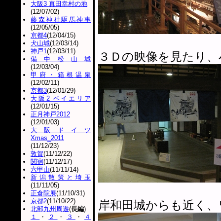
大阪3 真田幸村の地
(12/07/02)
藤森神社駆馬神事
(12/05/05)
京都4
(12/04/15)
犬山城
(12/03/14)
神戸1
(12/03/11)
３Ｄの映像を見たり、
備中松山城
(12/03/04)
甲府・箱根温泉
(12/02/11)
京都3
(12/01/29)
大阪2 ベイエリア
(12/01/15)
正月神戸2012
(12/01/03)
大阪ドイツ
Xmas_2011
(11/12/23)
敦賀
(11/12/22)
関宿
(11/12/17)
六甲山
(11/11/14)
新潟散策と埼玉
(11/11/05)
正倉院展
(11/10/31)
京都2
(11/10/22)
岸和田城からも近く、
北部九州周遊
(
長編
)
１
・
２
・
３
・
４