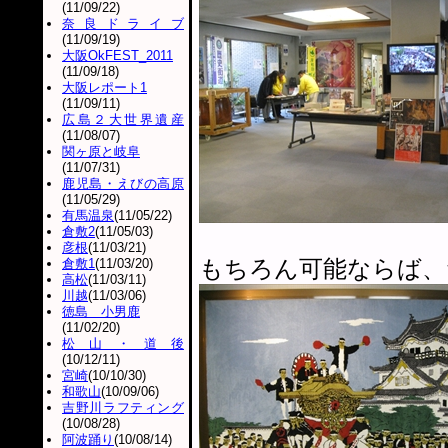
(11/09/22)
奈良ドライブ
(11/09/19)
大阪OkFEST_2011
(11/09/18)
大阪レポート1
(11/09/11)
広島２大世界遺産
(11/08/07)
関ヶ原と岐阜
(11/07/31)
鹿児島・えびの高原
(11/05/29)
有馬温泉
(11/05/22)
倉敷2
(11/05/03)
彦根
(11/03/21)
もちろん可能ならば、
倉敷1
(11/03/20)
高松
(11/03/11)
川越
(11/03/06)
徳島 小男鹿
(11/02/20)
松山・道後
(10/12/11)
宮崎
(10/10/30)
和歌山
(10/09/06)
吉野川ラフティング
(10/08/28)
阿波踊り
(10/08/14)