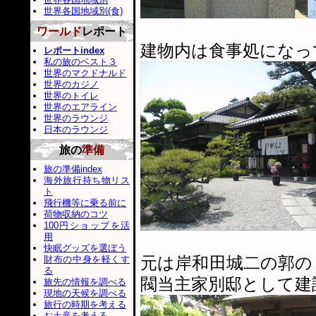
世界各国地域別(食)
ワールド
レポート
建物内は食事処になっ
レポートindex
私の旅のベスト３
世界のマクドナルド
世界のカジノ
世界のトイレ
世界のエアライン
世界のラウンジ
日本のラウンジ
旅の
準備
旅の準備index
海外旅行持ち物リス
ト
飛行機等に乗る前に
荷物収納のコツ
100円ショップを活
用
快眠グッズを選ぼう
元は岸和田城二の郭の
財布の中身を軽くす
る
閥当主家別邸として建
旅先の情報を調べる
現地の天候を調べる
旅行の時期を考える
お土産を考える