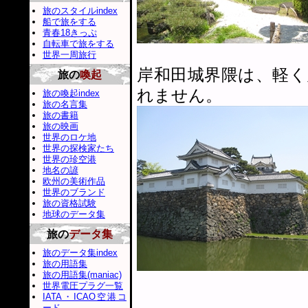
旅のスタイルindex
船で旅をする
青春18きっぷ
自転車で旅をする
世界一周旅行
岸和田城界隈は、軽
旅の
喚起
れません。
旅の喚起index
旅の名言集
旅の書籍
旅の映画
世界のロケ地
世界の探検家たち
世界の珍空港
地名の諺
欧州の美術作品
世界のブランド
旅の資格試験
地球のデータ集
旅の
データ集
旅のデータ集index
旅の用語集
旅の用語集(maniac)
世界電圧プラグ一覧
IATA・ICAO空港コ
ード