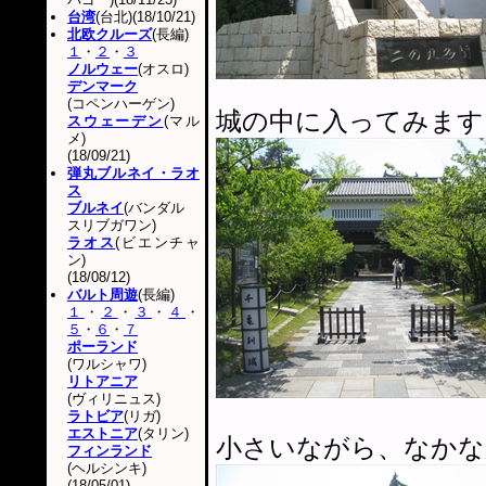
台湾
(台北)(18/10/21)
北欧クルーズ
(長編)
１
・
２
・
３
ノルウェー
(オスロ)
デンマーク
(コペンハーゲン)
城の中に入ってみます
スウェーデン
(マル
メ)
(18/09/21)
弾丸ブルネイ・ラオ
ス
ブルネイ
(バンダル
スリブガワン)
ラオス
(ビエンチャ
ン)
(18/08/12)
バルト周遊
(長編)
１
・
２
・
３
・
４
・
５
・
６
・
７
ポーランド
(ワルシャワ)
リトアニア
(ヴィリニュス)
ラトビア
(リガ)
エストニア
(タリン)
小さいながら、なかな
フィンランド
(ヘルシンキ)
(18/05/01)