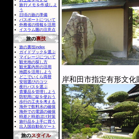
旅行メモを作成しよ
う
日頃の旅の準備
パスポートについて
外務省の情報を活用
イスラム圏の注意点
旅の
裏技
旅の裏技index
ガイドブックを選ぶ
マイレージについて
観光地の探し方
観光案内所の活用
地図を活用しよう
どこでいくら両替
岸和田市指定有形文化
安宿選びのコツ
夜行バスを選ぶ
貴重品を管理しよう
防犯用に錠を使おう
歩行の工夫を考える
海外で飲料水の確保
海外での電源の確保
時差と時差ぼけ対策
旅行品を上手に買う
出入国自動化ゲート
旅の
スタイル