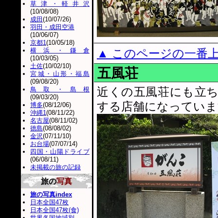
草津・軽井沢
(10/08/08)
成田
(10/07/26)
羽田・成田空港
(10/06/07)
京都1
(10/05/18)
横浜・鎌倉
▲ このページの一番
(10/03/05)
土佐
(10/02/10)
五風荘
宮城・山形・福島
(09/08/20)
近くの五風荘にも立
鳥取・島根
(09/03/20)
する店舗になっていま
博多
(08/12/06)
沖縄1
(08/11/22)
名古屋
(08/11/02)
徳島
(08/08/02)
金沢
(07/11/10)
お台場
(07/07/14)
四国・山陽ドライブ
(06/08/11)
未掲載の旅の記録
旅の
写真
旅の写真index
日本全国47枚
日本全国47枚(食)
世界各国地域別