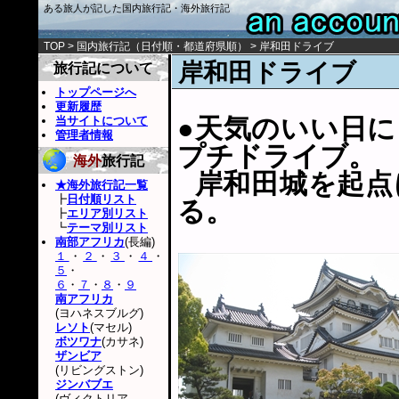
ある旅人が記した国内旅行記・海外旅行記
TOP
>
国内旅行記
（
日付順
・
都道府県順
） > 岸和田ドライブ
岸和田ドライブ
旅行記について
トップページへ
更新履歴
●天気のいい日
当サイトについて
管理者情報
プチドライブ。
海外
旅行記
岸和田城を起点
★海外旅行記一覧
┣
日付順リスト
る。
┣
エリア別リスト
┗
テーマ別リスト
南部アフリカ
(長編)
１
・
２
・
３
・
４
・
５
・
６
・
７
・
８
・
９
南アフリカ
(ヨハネスブルグ)
レソト
(マセル)
ボツワナ
(カサネ)
ザンビア
(リビングストン)
ジンバブエ
(ヴィクトリア