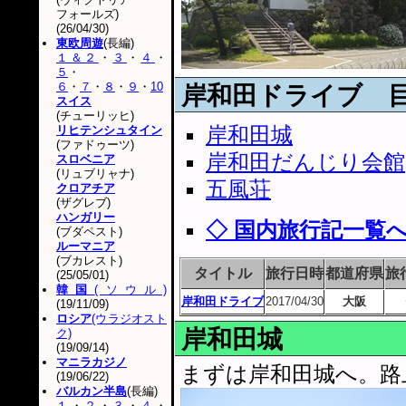
フォールズ)
(26/04/30)
東欧周遊
(長編)
１＆２
・
３
・
４
・
５
・
６
・
７
・
８
・
９
・
10
岸和田ドライブ 
スイス
(チューリッヒ)
岸和田城
リヒテンシュタイン
(ファドゥーツ)
岸和田だんじり会館
スロベニア
(リュブリャナ)
五風荘
クロアチア
(ザグレブ)
ハンガリー
◇ 国内旅行記一覧
(ブダペスト)
ルーマニア
(ブカレスト)
タイトル
旅行日時
都道府県
旅
(25/05/01)
韓国
(ソウル)
岸和田ドライブ
2017/04/30
大阪
(19/11/09)
ロシア
(ウラジオスト
岸和田城
ク)
(19/09/14)
マニラカジノ
まずは岸和田城へ。路
(19/06/22)
バルカン半島
(長編)
１
・
２
・
３
・
４
・