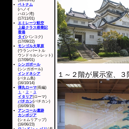
ベトナム
(ハノイ
ハロン湾)
(17/11/01)
エミレーツ航空
上級クラス搭乗記
香港
タイ
(バンコク)
(17/09/22)
モンゴル大草原
(ウランバートル
ウンドゥルシレット)
(17/09/01)
シンガポール
(シンガポール)
１～２階が展示室、３
インドネシア
(バタム島)
(16/10/14)
弾丸ローマ
(長編)
１
・
２
・
３
イタリア
(ローマ)
バチカン
(バチカン)
(16/09/19)
アンコール遺跡
カンボジア
(シェムリアップ)
(16/06/23)
ロンドン・パリ
(長