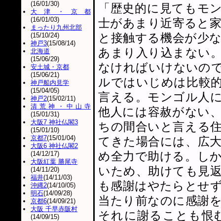
(16/01/30)
「歴史的に見てもモ
大津・京都
(16/01/03)
士があまり近寄ると
まったり九州北部
と接触する機会が少
(15/10/24)
神戸3
(15/08/14)
あまり入り込まない
北海道
(15/06/29)
なければいけないの
安土城・京都
(15/06/21)
ルではいじめは比較
神戸船内見学
(15/04/05)
言える。モンゴル人
神戸2
(15/02/11)
清荒神・中山寺
他人には容赦がない
(15/01/31)
大阪7 神社仏閣3
ちの間合いと言える
(15/01/10)
京都7
(15/01/04)
てきた場合には、広
大阪6 神社仏閣2
め全力で助ける。し
(14/12/17)
大阪紅葉 勝尾寺
いため、助けても見
(14/11/20)
福井
(14/11/03)
も感謝はやたらとせ
沖縄2
(14/10/05)
明石
(14/09/28)
当たり前なのに感謝
京都6
(14/09/21)
大阪 千早赤阪村
それに謝ることも恨
(14/09/15)