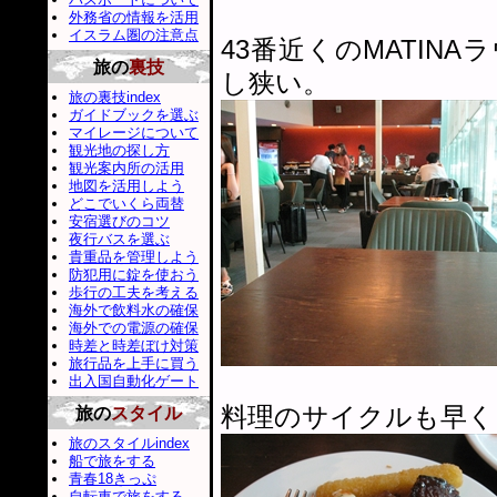
外務省の情報を活用
イスラム圏の注意点
43番近くのMATI
旅の
裏技
し狭い。
旅の裏技index
ガイドブックを選ぶ
マイレージについて
観光地の探し方
観光案内所の活用
地図を活用しよう
どこでいくら両替
安宿選びのコツ
夜行バスを選ぶ
貴重品を管理しよう
防犯用に錠を使おう
歩行の工夫を考える
海外で飲料水の確保
海外での電源の確保
時差と時差ぼけ対策
旅行品を上手に買う
出入国自動化ゲート
料理のサイクルも早く
旅の
スタイル
旅のスタイルindex
船で旅をする
青春18きっぷ
自転車で旅をする