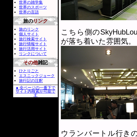
世界の雑学集
世界のスポーツ
世界の言語
旅の
リンク
旅のリンク
こちら側のSkyHub
個人サイト
旅行検索サイト
が落ち着いた雰囲気。
旅行情報サイト
旅行活用サイト
リンクについて
その他
雑記
ひとりごと
エスニックジョーク
旅行記の注釈
● 全ページの一番下で
サイト内検索が可能で
す
ウランバートル行き