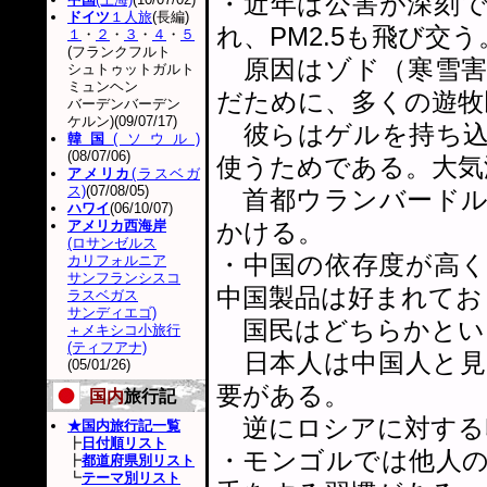
・近年は公害が深刻
ドイツ
１人旅
(長編)
れ、PM2.5も飛び交う
１
・
２
・
３
・
４
・
５
(フランクフルト
原因はゾド（寒雪害
シュトゥットガルト
ミュンヘン
だために、多くの遊牧
バーデンバーデン
ケルン)(09/07/17)
彼らはゲルを持ち込
韓国
(ソウル)
(08/07/06)
使うためである。大気
アメリカ
(ラスベガ
ス)
(07/08/05)
首都ウランバードル
ハワイ
(06/10/07)
アメリカ西海岸
かける。
(ロサンゼルス
・中国の依存度が高
カリフォルニア
サンフランシスコ
中国製品は好まれてお
ラスベガス
サンディエゴ)
国民はどちらかとい
＋メキシコ小旅行
(ティフアナ)
日本人は中国人と見
(05/01/26)
要がある。
国内
旅行記
逆にロシアに対する
★国内旅行記一覧
┣
日付順リスト
・モンゴルでは他人
┣
都道府県別リスト
┗
テーマ別リスト