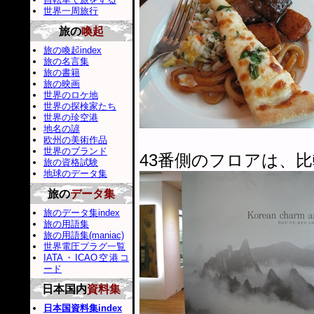
世界一周旅行
旅の
喚起
旅の喚起index
旅の名言集
旅の書籍
旅の映画
世界のロケ地
世界の探検家たち
世界の珍空港
地名の諺
欧州の美術作品
世界のブランド
43番側のフロアは、
旅の資格試験
地球のデータ集
旅の
データ集
旅のデータ集index
旅の用語集
旅の用語集(maniac)
世界電圧プラグ一覧
IATA・ICAO空港コ
ード
日本国内
資料集
日本国資料集index