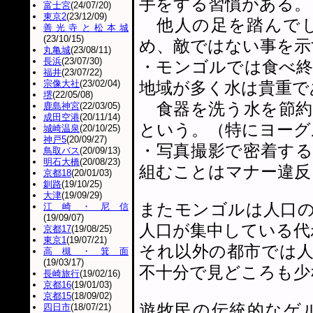
手をする習慣がある。
富士宮
(24/07/20)
東京2
(23/12/09)
他人の足を踏んでし
善光寺と松本城
(23/10/15)
め、敵ではない事を示
丸亀城
(23/08/11)
長浜
(23/07/30)
・モンゴルでは食べ終
福井
(23/07/22)
宗像大社
(23/02/04)
地域が多く水は貴重で
堺
(22/05/08)
食器を洗う水を節約
鹿島神宮
(22/03/05)
成田空港
(20/11/14)
という。（特にヨーグ
城崎温泉
(20/10/25)
神戸5
(20/09/27)
・写真撮影で密着す
鳥取バス
(20/09/13)
明石大橋
(20/08/23)
組むことはマナー違反
京都18
(20/01/03)
釧路
(19/10/25)
大津
(19/09/29)
またモンゴルは人口
江崎・尼信
(19/09/07)
人口が集中している代
京都17
(19/08/25)
東京1
(19/07/21)
それ以外の都市では
高槻・箕面
(19/03/17)
不十分で見どころも少
長崎旅行
(19/02/16)
京都16
(19/01/03)
京都15
(18/09/02)
遊牧民の伝統的なゲ
四日市
(18/07/21)