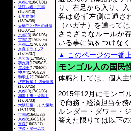
京都14
(18/07/01)
り、右足から入り、入
近江八幡・京都
(18/06/10)
客は必ず左側に通さ
石垣島旅行
(18/04/08)
（ハガナ）を通っては
天橋立と伊根の舟屋
(18/03/11)
さまざまなルールが
京都13
(18/01/03)
京都12
(17/08/05)
いる事に気をつけなく
京都11
(17/07/30)
奈良ドライブ2
▲ このページの一番
(17/05/07)
東大阪
(17/05/05)
羽曳野
(17/05/03)
モンゴル人の国民
岸和田
(17/04/30)
神戸4
(17/04/23)
体感としては、個人主
和歌山2
(17/04/06)
堺市展望 仁徳天皇陵
(17/03/25)
京都10
(17/02/05)
2015年12月にモ
和歌山市・犬鳴山
(17/01/03)
で商務・経済担当を務
大阪紅葉 ほしだ園地
ルンダー・ダワー・
(16/11/20)
京都9
(16/05/22)
答えた限りでは以下の
京都8
(16/03/13)
奈良
(16/02/27)
博多・湯平温泉