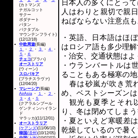
日本人の多くにとって
(カトマンズ
ナガルコット
人はわりと親切で親
サクー
ねばならない注意点も
ボダナート
パタン
バクタプル
マウンテンフライト)
・英語、日本語はほ
(12/12/18)
中欧周遊
(長編)
はロシア語も多少理解
１
・
２
・
３
・
４
・
５
・
６
・治安、交通状態はよ
チェコ
(プラハ)
・ウランバートルは世
オーストリア
(ウィーン)
ることもある極寒の地
スロバキア
(ブラチスラヴァ)
春は砂嵐が吹き荒れ
(12/04/20)
マレーシア
(長編)
め、ベストシーズンは
AirAsia
・
１
・
２
・
３
・
４
・
５
観光も夏季とそれ以
(クアラルンプール
ゲンティンハイラン
り、冬は閉めてしまう
ド
マラッカ)(11/12/01)
・夏といえど寒暖差
オーストラリア
(ケアンズ)
(11/06/10)
乾燥しているので暑く
韓国
(済州)
(10/12/05)
中国
(上海)
(10/07/02)