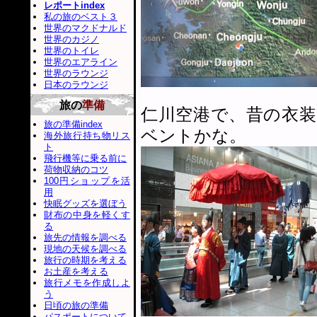
レポートindex
私の旅のベスト３
世界のマクドナルド
世界のカジノ
世界のトイレ
世界のエアライン
世界のラウンジ
日本のラウンジ
旅の
準備
仁川空港で、昔の衣
旅の準備index
ベントかな。
海外旅行持ち物リス
ト
飛行機等に乗る前に
荷物収納のコツ
100円ショップを活
用
快眠グッズを選ぼう
財布の中身を軽くす
る
旅先の情報を調べる
現地の天候を調べる
旅行の時期を考える
お土産を考える
旅行メモを作成しよ
う
日頃の旅の準備
パスポートについて