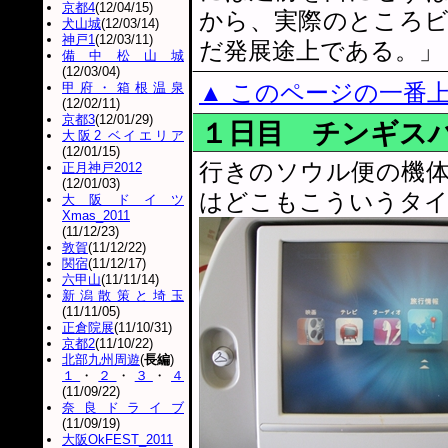
京都4
(12/04/15)
から、実際のところ
犬山城
(12/03/14)
神戸1
(12/03/11)
だ発展途上である。」
備中松山城
(12/03/04)
▲ このページの一番
甲府・箱根温泉
(12/02/11)
京都3
(12/01/29)
１日目 チンギス
大阪2 ベイエリア
(12/01/15)
行きのソウル便の機
正月神戸2012
(12/01/03)
はどこもこういうタ
大阪ドイツ
Xmas_2011
(11/12/23)
敦賀
(11/12/22)
関宿
(11/12/17)
六甲山
(11/11/14)
新潟散策と埼玉
(11/11/05)
正倉院展
(11/10/31)
京都2
(11/10/22)
北部九州周遊
(
長編
)
１
・
２
・
３
・
４
(11/09/22)
奈良ドライブ
(11/09/19)
大阪OkFEST_2011