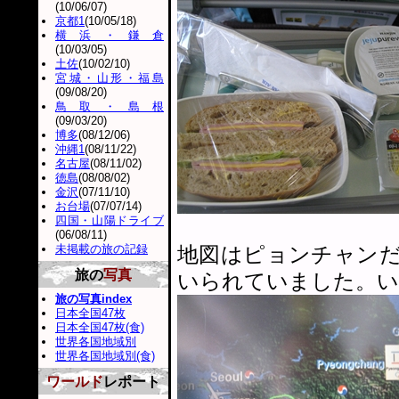
(10/06/07)
京都1
(10/05/18)
横浜・鎌倉
(10/03/05)
土佐
(10/02/10)
宮城・山形・福島
(09/08/20)
鳥取・島根
(09/03/20)
博多
(08/12/06)
沖縄1
(08/11/22)
名古屋
(08/11/02)
徳島
(08/08/02)
金沢
(07/11/10)
お台場
(07/07/14)
四国・山陽ドライブ
(06/08/11)
未掲載の旅の記録
地図はピョンチャン
旅の
写真
いられていました。い
旅の写真index
日本全国47枚
日本全国47枚(食)
世界各国地域別
世界各国地域別(食)
ワールド
レポート