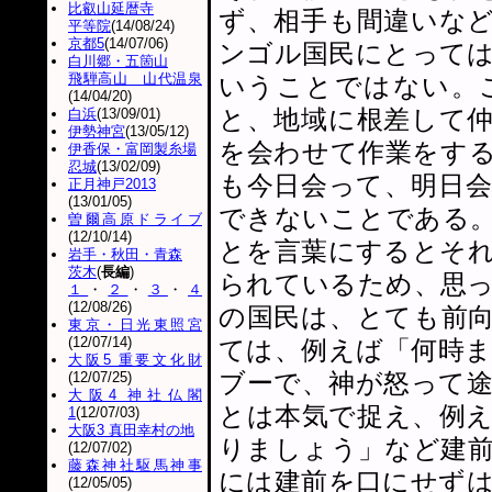
比叡山延暦寺
ず、相手も間違いな
平等院
(14/08/24)
京都5
(14/07/06)
ンゴル国民にとって
白川郷・五箇山
飛騨高山 山代温泉
いうことではない。
(14/04/20)
と、地域に根差して
白浜
(13/09/01)
伊勢神宮
(13/05/12)
を会わせて作業をす
伊香保・富岡製糸場
忍城
(13/02/09)
も今日会って、明日
正月神戸2013
(13/01/05)
できないことである
曽爾高原ドライブ
(12/10/14)
とを言葉にするとそ
岩手・秋田・青森
茨木
(
長編
)
られているため、思
１
・
２
・
３
・
４
(12/08/26)
の国民は、とても前
東京・日光東照宮
(12/07/14)
ては、例えば「何時
大阪5 重要文化財
ブーで、神が怒って
(12/07/25)
大阪4 神社仏閣
とは本気で捉え、例
1
(12/07/03)
大阪3 真田幸村の地
りましょう」など建
(12/07/02)
藤森神社駆馬神事
には建前を口にせず
(12/05/05)