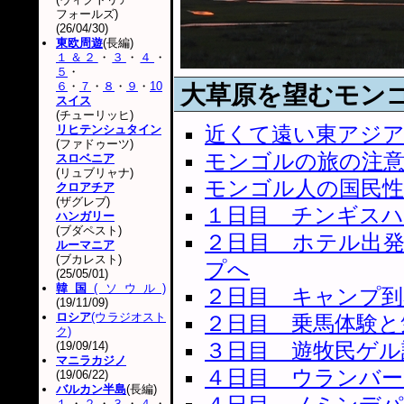
フォールズ)
(26/04/30)
東欧周遊
(長編)
１＆２
・
３
・
４
・
５
・
６
・
７
・
８
・
９
・
10
大草原を望むモン
スイス
(チューリッヒ)
近くて遠い東アジ
リヒテンシュタイン
(ファドゥーツ)
モンゴルの旅の注
スロベニア
(リュブリャナ)
モンゴル人の国民性
クロアチア
(ザグレブ)
１日目 チンギスハ
ハンガリー
(ブダペスト)
２日目 ホテル出
ルーマニア
(ブカレスト)
プへ
(25/05/01)
韓国
(ソウル)
２日目 キャンプ到
(19/11/09)
ロシア
(ウラジオスト
２日目 乗馬体験と
ク)
３日目 遊牧民ゲル
(19/09/14)
マニラカジノ
４日目 ウランバー
(19/06/22)
バルカン半島
(長編)
１
・
２
・
３
・
４
・