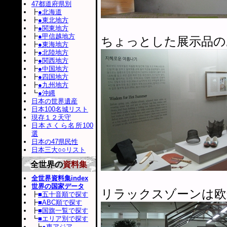
47都道府県別
┣
●北海道
┣
●東北地方
┣
●関東地方
┣
●甲信越地方
ちょっとした展示品の
┣
●東海地方
┣
●北陸地方
┣
●関西地方
┣
●中国地方
┣
●四国地方
┣
●九州地方
┗
●沖縄
日本の世界遺産
日本100名城リスト
現存１２天守
日本さくら名所100
選
日本の47県民性
日本三大○○リスト
全世界の
資料集
全世界資料集index
世界の国家データ
リラックスゾーンは欧
┣
■五十音順で探す
┣
■ABC順で探す
┣
■国旗一覧で探す
┗
■エリア別で探す
┣
●東アジア