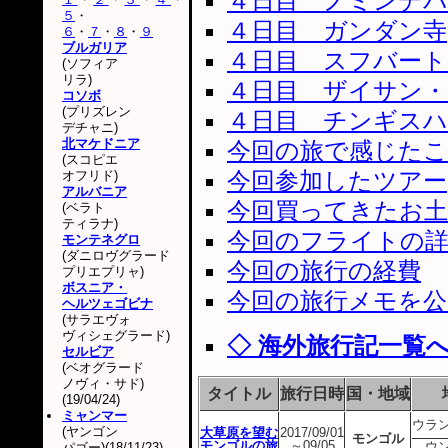
４日目 ノミンデパー
５
・
４日目 ガンダン寺
６
・
７
・
８
・
９
ブルガリア
４日目 スフバート
(ソフィア
リラ)
４日目 ザイサン
コソボ
(プリズレン
４日目 チンギスハ
デチャニ)
北マケドニア
今回の旅で感じた
(スコピエ
今回参加したツアー
オフリド)
アルバニア
今回買ってきたお土
(ベラト
ティラナ)
今回のフライトの
モンテネグロ
(ダニロヴグラード
今回の旅行の経費
プリエプリャ)
ボスニア・
今回の旅行メモを公
ヘルツェゴビナ
(サラエヴォ
ヴィシェグラード)
◇ 海外旅行記一覧
セルビア
(ベオグラード
ノヴィ・サド)
タイトル
旅行日時
国・地域
(19/04/24)
ミャンマー
ウラ
(ヤンゴン
大草原を望む
2017/09/01
モンゴル
モンゴルの旅
～09/05
ウ
パゴー)(18/11/23)