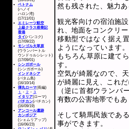
然も残された、魅力あ
ベトナム
(ハノイ
ハロン湾)
(17/11/01)
観光客向けの宿泊施
エミレーツ航空
上級クラス搭乗記
れ、地面をコンクリー
香港
タイ
(バンコク)
移動型ではなく据え
(17/09/22)
ようになっています。
モンゴル大草原
(ウランバートル
もちろん草原に建て
ウンドゥルシレット)
(17/09/01)
す。
シンガポール
(シンガポール)
空気が綺麗なので、
インドネシア
(バタム島)
が綺麗に見え、これだ
(16/10/14)
弾丸ローマ
(長編)
（逆に首都ウランバー
１
・
２
・
３
イタリア
(ローマ)
有数の公害地帯でもあ
バチカン
(バチカン)
(16/09/19)
アンコール遺跡
そして騎馬民族であ
カンボジア
(シェムリアップ)
事ができます。
(16/06/23)
ロンドン・パリ
(長