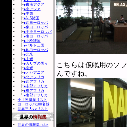
┣
●東南アジア
┣
●南アジア
┣
●中東
┣
●NIS諸国
┣
●西ヨーロッパ
┣
●東ヨーロッパ
┣
●中央ヨーロッパ
┣
●南ヨーロッパ
┣
●北欧諸国
┣
●バルト三国
┣
●他ヨーロッパ
┣
●北米
┣
●中米
こちらは仮眠用のソ
┣
●カリブの国々
┣
●南米
んですね。
┣
●オセアニア
┣
●北アフリカ
┣
●西アフリカ
┣
●中部アフリカ
┣
●東アフリカ
┗
●南部アフリカ
全世界遺産リスト
ヨーロッパ100名城
世界三大○○リスト
世界の
情報集
世界の情報集index