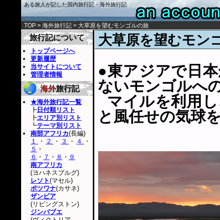
ある旅人が記した国内旅行記・海外旅行記
TOP
>
海外旅行記
>
大草原を望むモンゴルの旅
大草原を望むモン
旅行記について
トップページへ
更新履歴
●東アジアで日
当サイトについて
管理者情報
ないモンゴルへ
海外
旅行記
マイルを利用し
★海外旅行記一覧
┣
日付順リスト
と風任せの気球
┣
エリア別リスト
┗
テーマ別リスト
南部アフリカ
(長編)
１
・
２
・
３
・
４
・
５
・
６
・
７
・
８
・
９
南アフリカ
(ヨハネスブルグ)
レソト
(マセル)
ボツワナ
(カサネ)
ザンビア
(リビングストン)
ジンバブエ
(ヴィクトリア