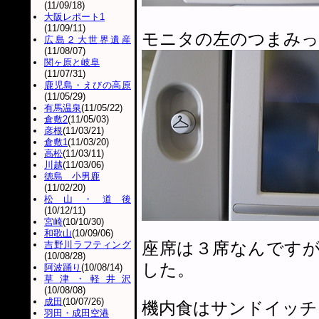
(11/09/18)
大阪レポート1
(11/09/11)
モニタの左のつまみっ
広島２大世界遺産
(11/08/07)
関ヶ原と岐阜
(11/07/31)
鹿児島・えびの高原
(11/05/29)
有馬温泉
(11/05/22)
倉敷2
(11/05/03)
彦根
(11/03/21)
倉敷1
(11/03/20)
高松
(11/03/11)
川越
(11/03/06)
徳島 小男鹿
(11/02/20)
松山・道後
(10/12/11)
宮崎
(10/10/30)
和歌山
(10/09/06)
座席は３席なんです
吉野川ラフティング
(10/08/28)
した。
阿波踊り
(10/08/14)
草津・軽井沢
(10/08/08)
成田
(10/07/26)
機内食はサンドイッチ
羽田・成田空港