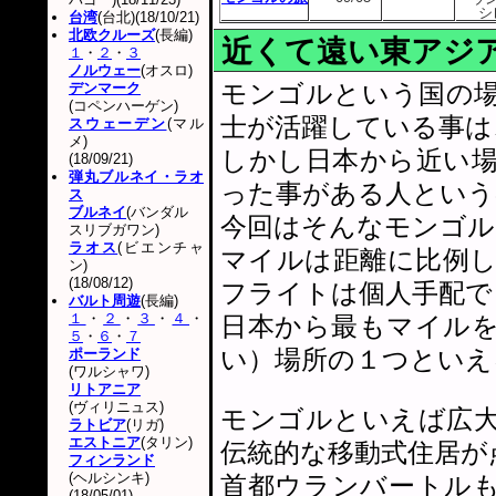
シ
台湾
(台北)(18/10/21)
北欧クルーズ
(長編)
近くて遠い東アジ
１
・
２
・
３
ノルウェー
(オスロ)
モンゴルという国の
デンマーク
(コペンハーゲン)
士が活躍している事は
スウェーデン
(マル
メ)
しかし日本から近い
(18/09/21)
弾丸ブルネイ・ラオ
った事がある人という
ス
ブルネイ
(バンダル
今回はそんなモンゴル
スリブガワン)
ラオス
(ビエンチャ
マイルは距離に比例
ン)
(18/08/12)
フライトは個人手配で
バルト周遊
(長編)
１
・
２
・
３
・
４
・
日本から最もマイル
５
・
６
・
７
い）場所の１つといえ
ポーランド
(ワルシャワ)
リトアニア
(ヴィリニュス)
モンゴルといえば広
ラトビア
(リガ)
エストニア
(タリン)
伝統的な移動式住居が
フィンランド
(ヘルシンキ)
首都ウランバートル
(18/05/01)