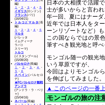
日本の大相撲で活躍
編)
１
・
２
・
３
・
４
・
５
士が多いからと言われ
イギリス
(ロンドン)
フランス
(パリ)
年一回、夏にはナーダ
(16/04/21)
近年では日本人をタ
トルコとマルタ
(長
編)
ーンリゾートなど）も
１
・
２
・
３
・
４
・
５
マルタ
この国ならではの景
(バレッタ
イムディーナ
筆すべき観光地と呼べ
ラバト
スリーマ)
トルコ
モンゴル随一の観光
(イスタンブール)
(15/08/20)
いう草原ですが、
バルセロナ
(長編)
１
・
２
・
３
・
４
・
今回はよりモンゴル
５
・
６
スペイン
(バルセロ
を伸ばしてみました。
ナ)
★FCバルセロナ観戦
アンドラ
▲ このページの一番
(アンドラ・ラ・ベリ
ャ)
モンゴルの旅の注
(15/04/16)
ネパール
(長編)
１
・
２
・
３
・
４
・
５