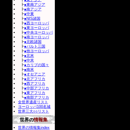
┣
●東南アジア
┣
●南アジア
┣
●中東
┣
●NIS諸国
┣
●西ヨーロッパ
┣
●東ヨーロッパ
┣
●中央ヨーロッパ
┣
●南ヨーロッパ
┣
●北欧諸国
┣
●バルト三国
┣
●他ヨーロッパ
┣
●北米
┣
●中米
┣
●カリブの国々
┣
●南米
┣
●オセアニア
┣
●北アフリカ
┣
●西アフリカ
┣
●中部アフリカ
┣
●東アフリカ
┗
●南部アフリカ
全世界遺産リスト
ヨーロッパ100名城
世界三大○○リスト
世界の
情報集
世界の情報集index