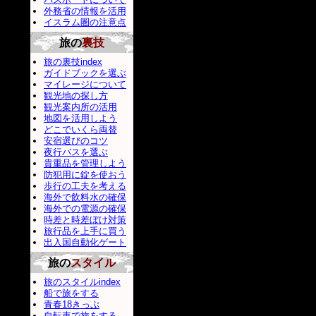
外務省の情報を活用
イスラム圏の注意点
旅の
裏技
旅の裏技index
ガイドブックを選ぶ
マイレージについて
観光地の探し方
観光案内所の活用
地図を活用しよう
どこでいくら両替
安宿選びのコツ
夜行バスを選ぶ
貴重品を管理しよう
防犯用に錠を使おう
歩行の工夫を考える
海外で飲料水の確保
海外での電源の確保
時差と時差ぼけ対策
旅行品を上手に買う
出入国自動化ゲート
旅の
スタイル
旅のスタイルindex
船で旅をする
青春18きっぷ
自転車で旅をする