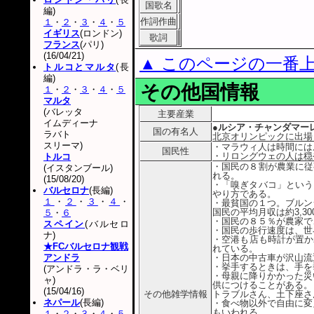
国歌名
編)
作詞作曲
１
・
２
・
３
・
４
・
５
イギリス
(ロンドン)
歌詞
フランス
(パリ)
(16/04/21)
▲ このページの一番
トルコとマルタ
(長
編)
その他国情報
１
・
２
・
３
・
４
・
５
マルタ
(バレッタ
主要産業
イムディーナ
●ルシア・チャンダマー
国の有名人
ラバト
北京オリンピックに出場
スリーマ)
・マラウィ人は時間には
国民性
・リロングウェの人は穏
トルコ
・国民の８割が農業に従
(イスタンブール)
れる。
(15/08/20)
・「嗅ぎタバコ」という
バルセロナ
(長編)
やり方である。
１
・
２
・
３
・
４
・
・最貧国の１つ。ブルン
国民の平均月収は約3,3
５
・
６
・国民の８５％が農家で
スペイン
(バルセロ
・国民の歩行速度は、世
ナ)
・空港も店も時計が置か
★FCバルセロナ観戦
れている。
アンドラ
・日本の中古車が沢山流
・挙手するときは、手を
(アンドラ・ラ・ベリ
・母親に降りかかった災
ャ)
供につけることがある。
(15/04/16)
その他雑学情報
トラブルさん、土下座さ
ネパール
(長編)
・食べ物以外で自由に変
もいわれる。
１
・
２
・
３
・
４
・
５