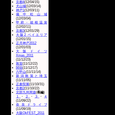
京都4
(12/04/15)
犬山城
(12/03/14)
神戸1
(12/03/11)
備中松山城
(12/03/04)
甲府・箱根温泉
(12/02/11)
京都3
(12/01/29)
大阪2 ベイエリア
(12/01/15)
正月神戸2012
(12/01/03)
大阪ドイツ
Xmas_2011
(11/12/23)
敦賀
(11/12/22)
関宿
(11/12/17)
六甲山
(11/11/14)
新潟散策と埼玉
(11/11/05)
正倉院展
(11/10/31)
京都2
(11/10/22)
北部九州周遊
(
長編
)
１
・
２
・
３
・
４
(11/09/22)
奈良ドライブ
(11/09/19)
大阪OkFEST_2011