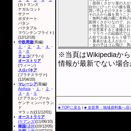
・面倒くさがり屋の人が
(カトマンズ
自分にぴったりの服を購
ナガルコット
買い手はそのマネキン屋
サクー
その人から服を買うこと
・無料の橋の横に有料の
ボダナート
面倒くさがりなので、お
パタン
・物を売るには、国にお
バクタプル
不法営業すると逮捕され
マウンテンフライト)
・マラウィの結婚式では
(12/12/18)
人前でお金をもらう場で
・裏表がある人がおり、
中欧周遊
(長編)
・女の子はゴム飛び、男
１
・
２
・
３
・
４
・
５
・
６
※当頁はWikiped
チェコ
(プラハ)
オーストリア
情報が最新でない場合
(ウィーン)
スロバキア
(ブラチスラヴァ)
(12/04/20)
マレーシア
(長編)
AirAsia
・
１
・
２
・
３
・
４
・
５
(クアラルンプール
ゲンティンハイラン
ド
■ TOPに戻る
|
■ 全世界・地域資料集へ戻
マラッカ)(11/12/01)
オーストラリア
(ケアンズ)
(11/06/10)
韓国
(済州)
(10/12/05)
中国
(上海)
(10/07/02)