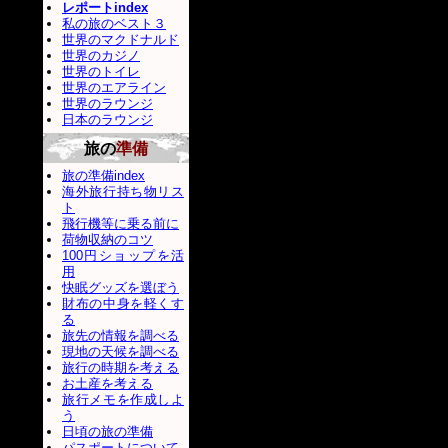
レポートindex
私の旅のベスト３
世界のマクドナルド
世界のカジノ
世界のトイレ
世界のエアライン
世界のラウンジ
日本のラウンジ
旅の
準備
旅の準備index
海外旅行持ち物リス
ト
飛行機等に乗る前に
荷物収納のコツ
100円ショップを活
用
快眠グッズを選ぼう
財布の中身を軽くす
る
旅先の情報を調べる
現地の天候を調べる
旅行の時期を考える
お土産を考える
旅行メモを作成しよ
う
日頃の旅の準備
パスポートについて