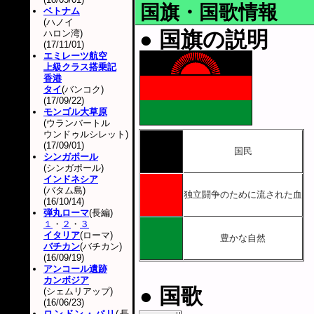
国旗・国歌情報
ベトナム
(ハノイ
● 国旗の説明
ハロン湾)
(17/11/01)
エミレーツ航空
上級クラス搭乗記
香港
タイ
(バンコク)
(17/09/22)
モンゴル大草原
(ウランバートル
ウンドゥルシレット)
(17/09/01)
国民
シンガポール
(シンガポール)
インドネシア
(バタム島)
独立闘争のために流された血
(16/10/14)
弾丸ローマ
(長編)
１
・
２
・
３
イタリア
(ローマ)
豊かな自然
バチカン
(バチカン)
(16/09/19)
アンコール遺跡
カンボジア
● 国歌
(シェムリアップ)
(16/06/23)
ロンドン・パリ
(長