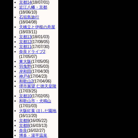
京都14
(18/07/01)
近江八幡・京都
(18/06/10)
石垣島旅行
(18/04/08)
天橋立と伊根の舟屋
(18/03/11)
京都13
(18/01/03)
京都12
(17/08/05)
京都11
(17/07/30)
奈良ドライブ2
(17/05/07)
東大阪
(17/05/05)
羽曳野
(17/05/03)
岸和田
(17/04/30)
神戸4
(17/04/23)
和歌山2
(17/04/06)
堺市展望 仁徳天皇陵
(17/03/25)
京都10
(17/02/05)
和歌山市・犬鳴山
(17/01/03)
大阪紅葉 ほしだ園地
(16/11/20)
京都9
(16/05/22)
京都8
(16/03/13)
奈良
(16/02/27)
博多・湯平温泉