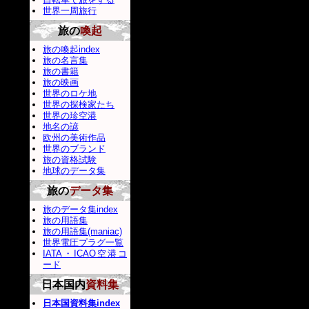
世界一周旅行
旅の
喚起
旅の喚起index
旅の名言集
旅の書籍
旅の映画
世界のロケ地
世界の探検家たち
世界の珍空港
地名の諺
欧州の美術作品
世界のブランド
旅の資格試験
地球のデータ集
旅の
データ集
旅のデータ集index
旅の用語集
旅の用語集(maniac)
世界電圧プラグ一覧
IATA・ICAO空港コ
ード
日本国内
資料集
日本国資料集index