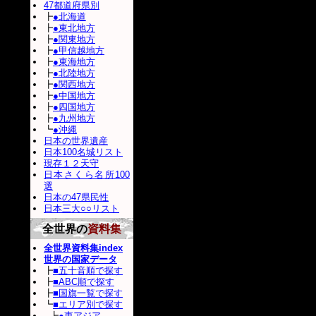
47都道府県別
┣
●北海道
┣
●東北地方
┣
●関東地方
┣
●甲信越地方
┣
●東海地方
┣
●北陸地方
┣
●関西地方
┣
●中国地方
┣
●四国地方
┣
●九州地方
┗
●沖縄
日本の世界遺産
日本100名城リスト
現存１２天守
日本さくら名所100
選
日本の47県民性
日本三大○○リスト
全世界の
資料集
全世界資料集index
世界の国家データ
┣
■五十音順で探す
┣
■ABC順で探す
┣
■国旗一覧で探す
┗
■エリア別で探す
┣
●東アジア