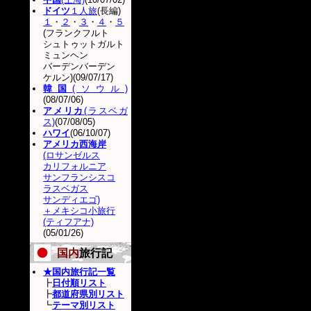
ドイツ
１人旅
(長編)
１
・
２
・
３
・
４
・
５
(フランクフルト
シュトゥットガルト
ミュンヘン
バーデンバーデン
ケルン)(09/07/17)
韓国
(ソウル)
(08/07/06)
アメリカ
(ラスベガ
ス)
(07/08/05)
ハワイ
(06/10/07)
アメリカ西海岸
(ロサンゼルス
カリフォルニア
サンフランシスコ
ラスベガス
サンディエゴ)
＋メキシコ小旅行
(ティフアナ)
(05/01/26)
国内
旅行記
★国内旅行記一覧
┣
日付順リスト
┣
都道府県別リスト
┗
テーマ別リスト