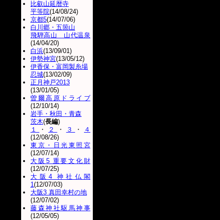
比叡山延暦寺
平等院
(14/08/24)
京都5
(14/07/06)
白川郷・五箇山
飛騨高山 山代温泉
(14/04/20)
白浜
(13/09/01)
伊勢神宮
(13/05/12)
伊香保・富岡製糸場
忍城
(13/02/09)
正月神戸2013
(13/01/05)
曽爾高原ドライブ
(12/10/14)
岩手・秋田・青森
茨木
(
長編
)
１
・
２
・
３
・
４
(12/08/26)
東京・日光東照宮
(12/07/14)
大阪5 重要文化財
(12/07/25)
大阪4 神社仏閣
1
(12/07/03)
大阪3 真田幸村の地
(12/07/02)
藤森神社駆馬神事
(12/05/05)