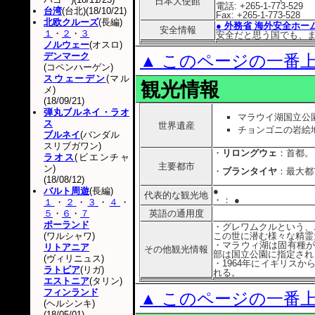
日本大使館
電話: +265-1-773-529
台湾
(台北)(18/10/21)
Fax: +265-1-773-528
北欧クルーズ
(長編)
● 外務省 海外安全ホー
安全情報
１
・
２
・
３
安全だと思う国でも、
ノルウェー
(オスロ)
デンマーク
▲ このページの一番
(コペンハーゲン)
スウェーデン
(マル
観光情報
メ)
(18/09/21)
弾丸ブルネイ・ラオ
マラウイ湖国立公園 
ス
世界遺産
チョンゴニの岩絵地域
ブルネイ
(バンダル
スリブガワン)
・
リロングウェ
：首都。
ラオス
(ビエンチャ
主要都市
ン)
・
ブランタイヤ
：最大都
(18/08/12)
バルト周遊
(長編)
●
代表的な観光地
・
： ●
１
・
２
・
３
・
４
・
５
・
６
・
７
英語の通用度
ポーランド
・グレワムクルという、
(ワルシャワ)
この世に潜む様々な精霊
・マラウィ湖は固有種が
リトアニア
その他観光情報
部は国立公園に指定され
(ヴィリニュス)
・1964年にイギリス
ラトビア
(リガ)
れる。
エストニア
(タリン)
フィンランド
▲ このページの一番
(ヘルシンキ)
(18/05/01)