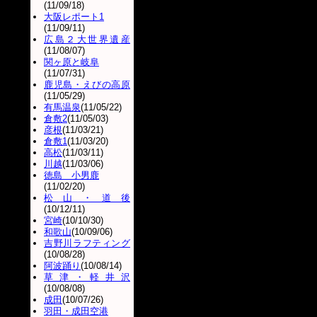
(11/09/18)
大阪レポート1
(11/09/11)
広島２大世界遺産
(11/08/07)
関ヶ原と岐阜
(11/07/31)
鹿児島・えびの高原
(11/05/29)
有馬温泉
(11/05/22)
倉敷2
(11/05/03)
彦根
(11/03/21)
倉敷1
(11/03/20)
高松
(11/03/11)
川越
(11/03/06)
徳島 小男鹿
(11/02/20)
松山・道後
(10/12/11)
宮崎
(10/10/30)
和歌山
(10/09/06)
吉野川ラフティング
(10/08/28)
阿波踊り
(10/08/14)
草津・軽井沢
(10/08/08)
成田
(10/07/26)
羽田・成田空港