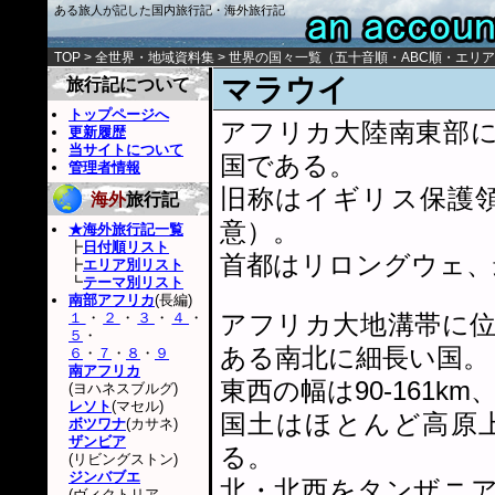
ある旅人が記した国内旅行記・海外旅行記
TOP
>
全世界・地域資料集
>
世界の国々一覧
（
五十音順
・
ABC順
・
エリア
マラウイ
旅行記について
トップページへ
アフリカ大陸南東部
更新履歴
当サイトについて
国である。
管理者情報
旧称はイギリス保護領ニ
海外
旅行記
意）。
★海外旅行記一覧
┣
日付順リスト
首都はリロングウェ、
┣
エリア別リスト
┗
テーマ別リスト
南部アフリカ
(長編)
１
・
２
・
３
・
４
・
アフリカ大地溝帯に
５
・
ある南北に細長い国。
６
・
７
・
８
・
９
南アフリカ
東西の幅は90-161k
(ヨハネスブルグ)
レソト
(マセル)
国土はほとんど高原
ボツワナ
(カサネ)
ザンビア
る。
(リビングストン)
ジンバブエ
北・北西をタンザニ
(ヴィクトリア