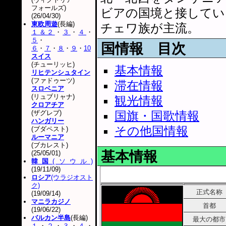
フォールズ)
ビアの国境と接してい
(26/04/30)
東欧周遊
(長編)
チェワ族が主流。
１＆２
・
３
・
４
・
５
・
国情報 目次
６
・
７
・
８
・
９
・
10
スイス
(チューリッヒ)
基本情報
リヒテンシュタイン
(ファドゥーツ)
滞在情報
スロベニア
(リュブリャナ)
観光情報
クロアチア
(ザグレブ)
国旗・国歌情報
ハンガリー
その他国情報
(ブダペスト)
ルーマニア
(ブカレスト)
基本情報
(25/05/01)
韓国
(ソウル)
(19/11/09)
ロシア
(ウラジオスト
ク)
正式名称
(19/09/14)
マニラカジノ
首都
(19/06/22)
バルカン半島
(長編)
最大の都市
１
・
２
・
３
・
４
・