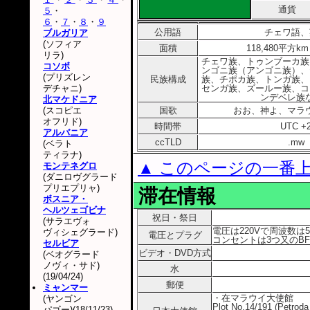
通貨
５
・
６
・
７
・
８
・
９
公用語
チェワ語、
ブルガリア
(ソフィア
面積
118,480平方k
リラ)
チェワ族、トゥンブーカ族
コソボ
ンゴニ族（アンゴニ族）、
(プリズレン
民族構成
族、チポカ族、トンガ族、
デチャニ)
センガ族、ズールー族、コ
ンデベレ族
北マケドニア
(スコピエ
国歌
おお、神よ、マラ
オフリド)
時間帯
UTC +
アルバニア
ccTLD
.mw
(ベラト
ティラナ)
▲ このページの一番
モンテネグロ
(ダニロヴグラード
プリエプリャ)
滞在情報
ボスニア・
ヘルツェゴビナ
祝日・祭日
(サラエヴォ
電圧は220Vで周波数は5
ヴィシェグラード)
電圧とプラグ
コンセントは3つ又のB
セルビア
ビデオ・DVD方式
(ベオグラード
ノヴィ・サド)
水
(19/04/24)
郵便
ミャンマー
・在マラウイ大使館
(ヤンゴン
Plot No.14/191 (Petroda
パゴー)(18/11/23)