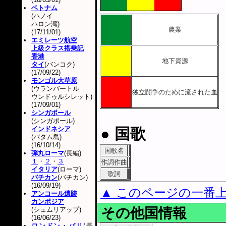
ベトナム
(ハノイ
ハロン湾)
農業
(17/11/01)
エミレーツ航空
上級クラス搭乗記
香港
地下資源
タイ
(バンコク)
(17/09/22)
モンゴル大草原
(ウランバートル
独立闘争のために流された血
ウンドゥルシレット)
(17/09/01)
シンガポール
(シンガポール)
インドネシア
● 国歌
(バタム島)
(16/10/14)
国歌名
弾丸ローマ
(長編)
１
・
２
・
３
作詞作曲
イタリア
(ローマ)
歌詞
バチカン
(バチカン)
(16/09/19)
▲ このページの一番
アンコール遺跡
カンボジア
その他国情報
(シェムリアップ)
(16/06/23)
ロンドン・パリ
(長