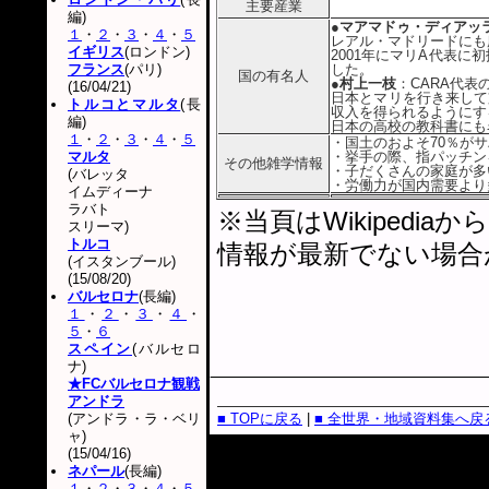
主要産業
編)
●マアマドゥ・ディアッ
１
・
２
・
３
・
４
・
５
レアル・マドリードにも
イギリス
(ロンドン)
2001年にマリA代表に
フランス
(パリ)
した。
国の有名人
●村上一枝
：CARA代表
(16/04/21)
日本とマリを行き来して
トルコとマルタ
(長
収入を得られるようにす
編)
日本の高校の教科書にも
１
・
２
・
３
・
４
・
５
・国土のおよそ70％が
マルタ
・挙手の際、指パッチン
その他雑学情報
・子だくさんの家庭が多
(バレッタ
・労働力が国内需要より
イムディーナ
ラバト
※当頁はWikiped
スリーマ)
トルコ
情報が最新でない場合
(イスタンブール)
(15/08/20)
バルセロナ
(長編)
１
・
２
・
３
・
４
・
５
・
６
スペイン
(バルセロ
ナ)
★FCバルセロナ観戦
アンドラ
(アンドラ・ラ・ベリ
■ TOPに戻る
|
■ 全世界・地域資料集へ戻
ャ)
(15/04/16)
ネパール
(長編)
１
・
２
・
３
・
４
・
５