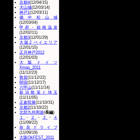
京都4
(12/04/15)
犬山城
(12/03/14)
神戸1
(12/03/11)
備中松山城
(12/03/04)
甲府・箱根温泉
(12/02/11)
京都3
(12/01/29)
大阪2 ベイエリア
(12/01/15)
正月神戸2012
(12/01/03)
大阪ドイツ
Xmas_2011
(11/12/23)
敦賀
(11/12/22)
関宿
(11/12/17)
六甲山
(11/11/14)
新潟散策と埼玉
(11/11/05)
正倉院展
(11/10/31)
京都2
(11/10/22)
北部九州周遊
(
長編
)
１
・
２
・
３
・
４
(11/09/22)
奈良ドライブ
(11/09/19)
大阪OkFEST_2011