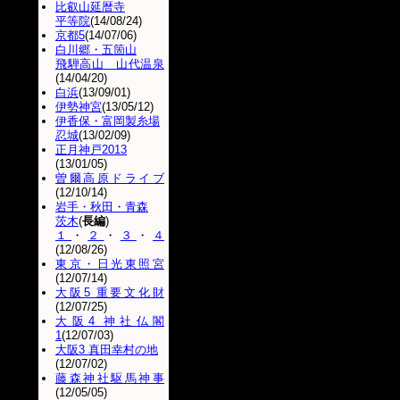
比叡山延暦寺
平等院
(14/08/24)
京都5
(14/07/06)
白川郷・五箇山
飛騨高山 山代温泉
(14/04/20)
白浜
(13/09/01)
伊勢神宮
(13/05/12)
伊香保・富岡製糸場
忍城
(13/02/09)
正月神戸2013
(13/01/05)
曽爾高原ドライブ
(12/10/14)
岩手・秋田・青森
茨木
(
長編
)
１
・
２
・
３
・
４
(12/08/26)
東京・日光東照宮
(12/07/14)
大阪5 重要文化財
(12/07/25)
大阪4 神社仏閣
1
(12/07/03)
大阪3 真田幸村の地
(12/07/02)
藤森神社駆馬神事
(12/05/05)