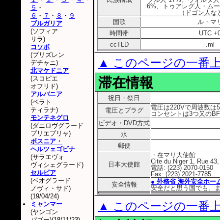
6%、トゥアレグ人・ムー
５
・
（ドゴン人など
６
・
７
・
８
・
９
国歌
ル・マ
ブルガリア
(ソフィア
時間帯
UTC +
リラ)
ccTLD
.ml
コソボ
(プリズレン
▲ このページの一番
デチャニ)
北マケドニア
(スコピエ
滞在情報
オフリド)
アルバニア
祝日・祭日
(ベラト
電圧は220Vで周波数は5
ティラナ)
電圧とプラグ
コンセントは3つ又のB
モンテネグロ
ビデオ・DVD方式
(ダニロヴグラード
プリエプリャ)
水
ボスニア・
郵便
ヘルツェゴビナ
・在マリ大使館
(サラエヴォ
Cite du Niger 1, Rue 4
日本大使館
ヴィシェグラード)
電話: (223) 2070-0150
セルビア
Fax: (223) 2021-7785
(ベオグラード
● 外務省 海外安全ホー
安全情報
安全だと思う国でも、
ノヴィ・サド)
(19/04/24)
▲ このページの一番
ミャンマー
(ヤンゴン
パゴー)(18/11/23)