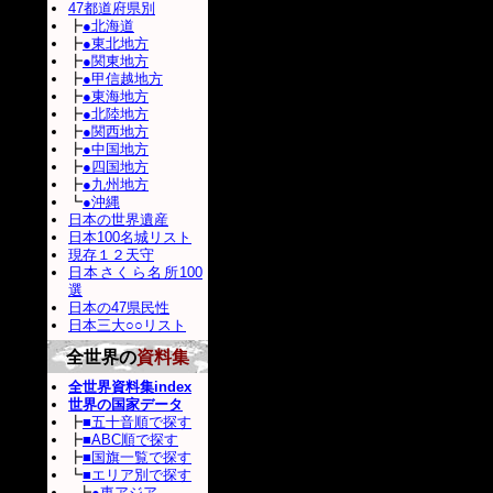
47都道府県別
┣
●北海道
┣
●東北地方
┣
●関東地方
┣
●甲信越地方
┣
●東海地方
┣
●北陸地方
┣
●関西地方
┣
●中国地方
┣
●四国地方
┣
●九州地方
┗
●沖縄
日本の世界遺産
日本100名城リスト
現存１２天守
日本さくら名所100
選
日本の47県民性
日本三大○○リスト
全世界の
資料集
全世界資料集index
世界の国家データ
┣
■五十音順で探す
┣
■ABC順で探す
┣
■国旗一覧で探す
┗
■エリア別で探す
┣
●東アジア