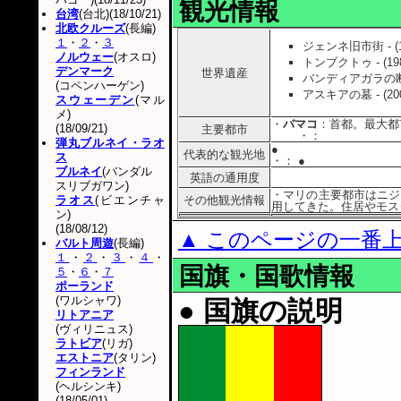
観光情報
台湾
(台北)(18/10/21)
北欧クルーズ
(長編)
１
・
２
・
３
ジェンネ旧市街 - (
ノルウェー
(オスロ)
トンブクトゥ - (1
デンマーク
世界遺産
バンディアガラの断崖
(コペンハーゲン)
アスキアの墓 - (2
スウェーデン
(マル
メ)
・
バマコ
：首都。最大都
(18/09/21)
主要都市
・
：
弾丸ブルネイ・ラオ
●
代表的な観光地
ス
・
： ●
ブルネイ
(バンダル
英語の通用度
スリブガワン)
・マリの主要都市はニジ
ラオス
(ビエンチャ
その他観光情報
用してきた。住居やモス
ン)
(18/08/12)
▲ このページの一番
バルト周遊
(長編)
１
・
２
・
３
・
４
・
国旗・国歌情報
５
・
６
・
７
ポーランド
(ワルシャワ)
● 国旗の説明
リトアニア
(ヴィリニュス)
ラトビア
(リガ)
エストニア
(タリン)
フィンランド
(ヘルシンキ)
(18/05/01)