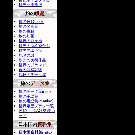
世界一周旅行
旅の
喚起
旅の喚起index
旅の名言集
旅の書籍
旅の映画
世界のロケ地
世界の探検家たち
世界の珍空港
地名の諺
欧州の美術作品
世界のブランド
旅の資格試験
地球のデータ集
旅の
データ集
旅のデータ集index
旅の用語集
旅の用語集(maniac)
世界電圧プラグ一覧
IATA・ICAO空港コ
ード
日本国内
資料集
日本国資料集index