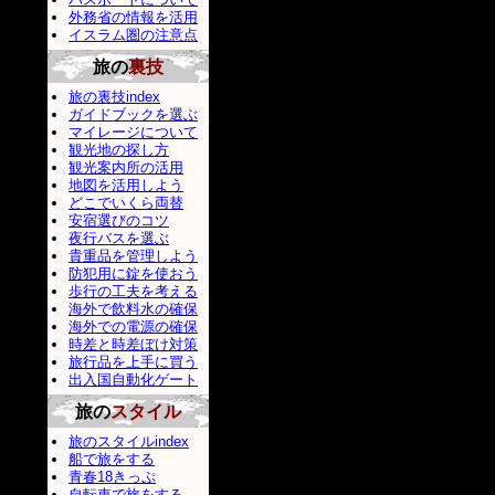
外務省の情報を活用
イスラム圏の注意点
旅の
裏技
旅の裏技index
ガイドブックを選ぶ
マイレージについて
観光地の探し方
観光案内所の活用
地図を活用しよう
どこでいくら両替
安宿選びのコツ
夜行バスを選ぶ
貴重品を管理しよう
防犯用に錠を使おう
歩行の工夫を考える
海外で飲料水の確保
海外での電源の確保
時差と時差ぼけ対策
旅行品を上手に買う
出入国自動化ゲート
旅の
スタイル
旅のスタイルindex
船で旅をする
青春18きっぷ
自転車で旅をする