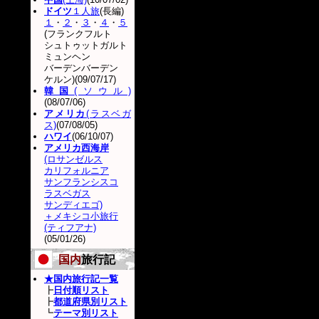
ドイツ
１人旅
(長編)
１
・
２
・
３
・
４
・
５
(フランクフルト
シュトゥットガルト
ミュンヘン
バーデンバーデン
ケルン)(09/07/17)
韓国
(ソウル)
(08/07/06)
アメリカ
(ラスベガ
ス)
(07/08/05)
ハワイ
(06/10/07)
アメリカ西海岸
(ロサンゼルス
カリフォルニア
サンフランシスコ
ラスベガス
サンディエゴ)
＋メキシコ小旅行
(ティフアナ)
(05/01/26)
国内
旅行記
★国内旅行記一覧
┣
日付順リスト
┣
都道府県別リスト
┗
テーマ別リスト