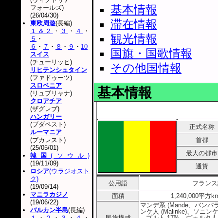
基本情報
フォールズ)
(26/04/30)
滞在情報
東欧周遊
(長編)
１＆２
・
３
・
４
・
観光情報
５
・
６
・
７
・
８
・
９
・
10
国旗・国歌情報
スイス
(チューリッヒ)
その他国情報
リヒテンシュタイン
(ファドゥーツ)
スロベニア
基本情報
(リュブリャナ)
クロアチア
(ザグレブ)
ハンガリー
(ブダペスト)
正式名称
ルーマニア
(ブカレスト)
首都
(25/05/01)
最大の都市
韓国
(ソウル)
(19/11/09)
通貨
ロシア
(ウラジオスト
ク)
公用語
フランス
(19/09/14)
マニラカジノ
面積
1,240,000平方
(19/06/22)
マンデ系 (Mande、バンバラ人
バルカン半島
(長編)
ンケ人 (Malinke)、ソニンケ人 
１
・
２
・
３
・
４
・
民族構成
プル人 17%、ヴォルタ人