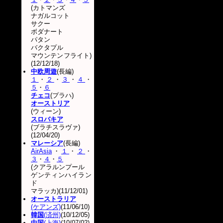
(カトマンズ
ナガルコット
サクー
ボダナート
パタン
バクタプル
マウンテンフライト)
(12/12/18)
中欧周遊
(長編)
１
・
２
・
３
・
４
・
５
・
６
チェコ
(プラハ)
オーストリア
(ウィーン)
スロバキア
(ブラチスラヴァ)
(12/04/20)
マレーシア
(長編)
AirAsia
・
１
・
２
・
３
・
４
・
５
(クアラルンプール
ゲンティンハイラン
ド
マラッカ)(11/12/01)
オーストラリア
(ケアンズ)
(11/06/10)
韓国
(済州)
(10/12/05)
中国
(上海)
(10/07/02)