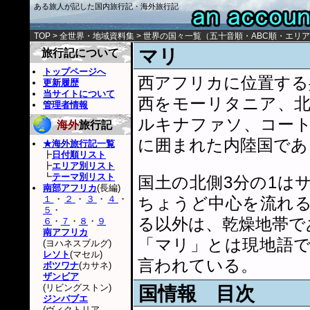
ある旅人が記した国内旅行記・海外旅行記
TOP
>
全世界・地域資料集
>
世界の国々一覧
（
五十音順
・
ABC順
・
エリア
マリ
旅行記について
トップページへ
西アフリカに位置する
更新履歴
当サイトについて
西をモーリタニア、
管理者情報
ルキナファソ、コー
海外
旅行記
に囲まれた内陸国であ
★海外旅行記一覧
┣
日付順リスト
┣
エリア別リスト
┗
テーマ別リスト
国土の北側3分の1は
南部アフリカ
(長編)
１
・
２
・
３
・
４
・
ちょうど中心を流れ
５
・
る以外は、乾燥地帯で
６
・
７
・
８
・
９
南アフリカ
「マリ」とは現地語
(ヨハネスブルグ)
レソト
(マセル)
言われている。
ボツワナ
(カサネ)
ザンビア
(リビングストン)
国情報 目次
ジンバブエ
(ヴィクトリア