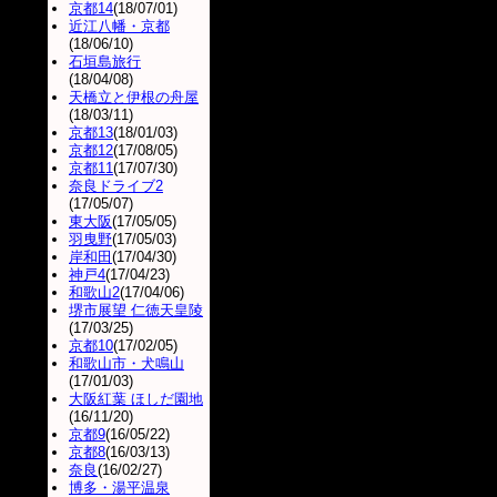
京都14
(18/07/01)
近江八幡・京都
(18/06/10)
石垣島旅行
(18/04/08)
天橋立と伊根の舟屋
(18/03/11)
京都13
(18/01/03)
京都12
(17/08/05)
京都11
(17/07/30)
奈良ドライブ2
(17/05/07)
東大阪
(17/05/05)
羽曳野
(17/05/03)
岸和田
(17/04/30)
神戸4
(17/04/23)
和歌山2
(17/04/06)
堺市展望 仁徳天皇陵
(17/03/25)
京都10
(17/02/05)
和歌山市・犬鳴山
(17/01/03)
大阪紅葉 ほしだ園地
(16/11/20)
京都9
(16/05/22)
京都8
(16/03/13)
奈良
(16/02/27)
博多・湯平温泉