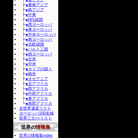
┣
●東南アジア
┣
●南アジア
┣
●中東
┣
●NIS諸国
┣
●西ヨーロッパ
┣
●東ヨーロッパ
┣
●中央ヨーロッパ
┣
●南ヨーロッパ
┣
●北欧諸国
┣
●バルト三国
┣
●他ヨーロッパ
┣
●北米
┣
●中米
┣
●カリブの国々
┣
●南米
┣
●オセアニア
┣
●北アフリカ
┣
●西アフリカ
┣
●中部アフリカ
┣
●東アフリカ
┗
●南部アフリカ
全世界遺産リスト
ヨーロッパ100名城
世界三大○○リスト
世界の
情報集
世界の情報集index