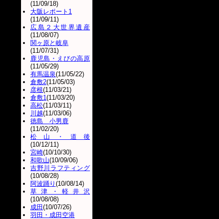
(11/09/18)
大阪レポート1
(11/09/11)
広島２大世界遺産
(11/08/07)
関ヶ原と岐阜
(11/07/31)
鹿児島・えびの高原
(11/05/29)
有馬温泉
(11/05/22)
倉敷2
(11/05/03)
彦根
(11/03/21)
倉敷1
(11/03/20)
高松
(11/03/11)
川越
(11/03/06)
徳島 小男鹿
(11/02/20)
松山・道後
(10/12/11)
宮崎
(10/10/30)
和歌山
(10/09/06)
吉野川ラフティング
(10/08/28)
阿波踊り
(10/08/14)
草津・軽井沢
(10/08/08)
成田
(10/07/26)
羽田・成田空港