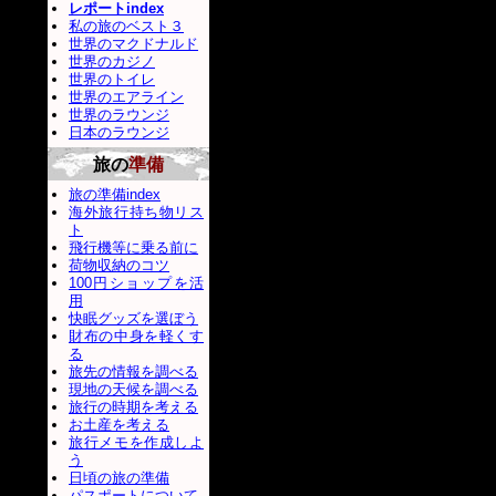
レポートindex
私の旅のベスト３
世界のマクドナルド
世界のカジノ
世界のトイレ
世界のエアライン
世界のラウンジ
日本のラウンジ
旅の
準備
旅の準備index
海外旅行持ち物リス
ト
飛行機等に乗る前に
荷物収納のコツ
100円ショップを活
用
快眠グッズを選ぼう
財布の中身を軽くす
る
旅先の情報を調べる
現地の天候を調べる
旅行の時期を考える
お土産を考える
旅行メモを作成しよ
う
日頃の旅の準備
パスポートについて