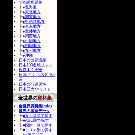
47都道府県別
┣
●北海道
┣
●東北地方
┣
●関東地方
┣
●甲信越地方
┣
●東海地方
┣
●北陸地方
┣
●関西地方
┣
●中国地方
┣
●四国地方
┣
●九州地方
┗
●沖縄
日本の世界遺産
日本100名城リスト
現存１２天守
日本さくら名所100
選
日本の47県民性
日本三大○○リスト
全世界の
資料集
全世界資料集index
世界の国家データ
┣
■五十音順で探す
┣
■ABC順で探す
┣
■国旗一覧で探す
┗
■エリア別で探す
┣
●東アジア