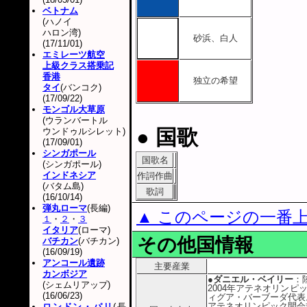
ベトナム
(ハノイ
ハロン湾)
砂浜、白人
(17/11/01)
エミレーツ航空
上級クラス搭乗記
香港
独立の希望
タイ
(バンコク)
(17/09/22)
モンゴル大草原
(ウランバートル
● 国歌
ウンドゥルシレット)
(17/09/01)
シンガポール
国歌名
(シンガポール)
インドネシア
作詞作曲
(バタム島)
歌詞
(16/10/14)
弾丸ローマ
(長編)
▲ このページの一番
１
・
２
・
３
イタリア
(ローマ)
その他国情報
バチカン
(バチカン)
(16/09/19)
アンコール遺跡
主要産業
カンボジア
●ダニエル・ベイリー
：
(シェムリアップ)
2004年アテネオリンピ
(16/06/23)
ィグア・バーブーダ代表
アテネオリンピック開会
ロンドン・パリ
(長