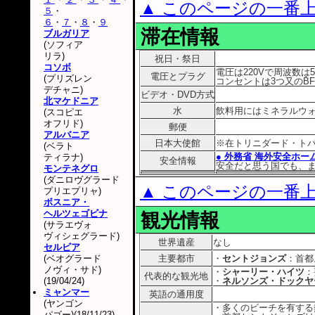
▲ このページの一番
５
・
６
・
７
・
８
・
９
滞在情報
ブルガリア
(ソフィア
リラ)
祝日・祭日
コソボ
電圧は220Vで周波数は5
電圧とプラグ
(プリズレン
コンセントは3つ又のB
デチャニ)
ビデオ・DVD方式
北マケドニア
水
飲料用にはミネラルウ
(スコピエ
オフリド)
郵便
アルバニア
日本大使館
※在トリニダード・ト
(ベラト
● 外務省 海外安全ホー
ティラナ)
安全情報
安全だと思う国でも、
モンテネグロ
(ダニロヴグラード
▲ このページの一番
プリエプリャ)
ボスニア・
ヘルツェゴビナ
観光情報
(サラエヴォ
ヴィシェグラード)
世界遺産
なし
セルビア
(ベオグラード
主要都市
・
セントジョンズ
：首都
ノヴィ・サド)
・
シャーリー・ハイツ
：
代表的な観光地
(19/04/24)
・
ネルソンズ・ドックヤ
ミャンマー
英語の通用度
(ヤンゴン
・多くのビーチを有する
パゴー)(18/11/23)