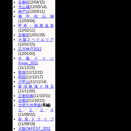
京都4
(12/04/15)
犬山城
(12/03/14)
神戸1
(12/03/11)
備中松山城
(12/03/04)
甲府・箱根温泉
(12/02/11)
京都3
(12/01/29)
大阪2 ベイエリア
(12/01/15)
正月神戸2012
(12/01/03)
大阪ドイツ
Xmas_2011
(11/12/23)
敦賀
(11/12/22)
関宿
(11/12/17)
六甲山
(11/11/14)
新潟散策と埼玉
(11/11/05)
正倉院展
(11/10/31)
京都2
(11/10/22)
北部九州周遊
(
長編
)
１
・
２
・
３
・
４
(11/09/22)
奈良ドライブ
(11/09/19)
大阪OkFEST_2011