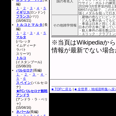
国の有名人
ウサイン・ボルトの練習
編)
2010年3月世界室内陸
１
・
２
・
３
・
４
・
５
6秒57の記録で、この
イギリス
(ロンドン)
強くメダルを狙って行き
フランス
(パリ)
・建物の色などにピンク
「どんな事があってもピ
(16/04/21)
・車道は日本と同じく左
トルコとマルタ
(長
その他雑学情報
日本の中古車に乗ってい
編)
・殺人事件の発生数は日
１
・
２
・
３
・
４
・
５
・エリック・クラプトン
マルタ
※当頁はWikiped
(バレッタ
イムディーナ
情報が最新でない場合
ラバト
スリーマ)
トルコ
(イスタンブール)
(15/08/20)
バルセロナ
(長編)
１
・
２
・
３
・
４
・
５
・
６
スペイン
(バルセロ
ナ)
■ TOPに戻る
|
■ 全世界・地域資料集へ戻
★FCバルセロナ観戦
アンドラ
(アンドラ・ラ・ベリ
ャ)
(15/04/16)
ネパール
(長編)
１
・
２
・
３
・
４
・
５