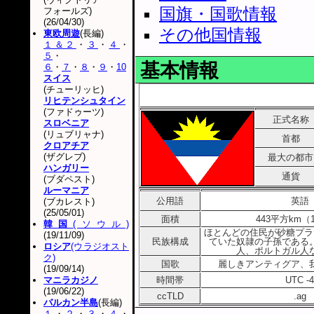
国旗・国歌情報
フォールズ)
(26/04/30)
その他国情報
東欧周遊
(長編)
１＆２
・
３
・
４
・
５
・
基本情報
６
・
７
・
８
・
９
・
10
スイス
(チューリッヒ)
リヒテンシュタイン
(ファドゥーツ)
正式名称
スロベニア
(リュブリャナ)
首都
クロアチア
(ザグレブ)
最大の都市
ハンガリー
通貨
(ブダペスト)
ルーマニア
公用語
英語
(ブカレスト)
(25/05/01)
面積
443平方km（
韓国
(ソウル)
ほとんどの住民が砂糖プラ
(19/11/09)
民族構成
ていた奴隷の子孫である
ロシア
(ウラジオスト
人、ポルトガル人
ク)
国歌
麗しきアンティグア、
(19/09/14)
マニラカジノ
時間帯
UTC -4
(19/06/22)
ccTLD
.ag
バルカン半島
(長編)
１
・
２
・
３
・
４
・