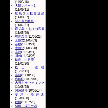
(11/09/18)
大阪レポート1
(11/09/11)
広島２大世界遺産
(11/08/07)
関ヶ原と岐阜
(11/07/31)
鹿児島・えびの高原
(11/05/29)
有馬温泉
(11/05/22)
倉敷2
(11/05/03)
彦根
(11/03/21)
倉敷1
(11/03/20)
高松
(11/03/11)
川越
(11/03/06)
徳島 小男鹿
(11/02/20)
松山・道後
(10/12/11)
宮崎
(10/10/30)
和歌山
(10/09/06)
吉野川ラフティング
(10/08/28)
阿波踊り
(10/08/14)
草津・軽井沢
(10/08/08)
成田
(10/07/26)
羽田・成田空港