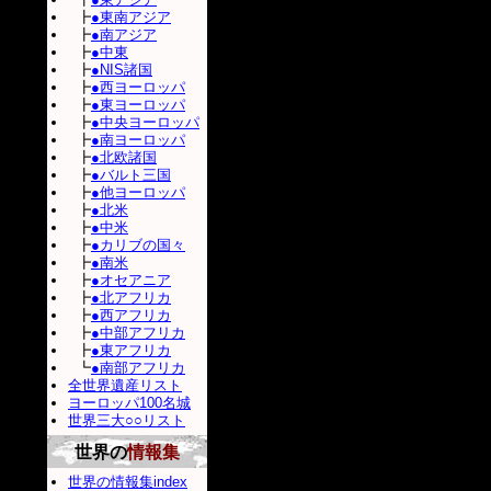
┣
●東南アジア
┣
●南アジア
┣
●中東
┣
●NIS諸国
┣
●西ヨーロッパ
┣
●東ヨーロッパ
┣
●中央ヨーロッパ
┣
●南ヨーロッパ
┣
●北欧諸国
┣
●バルト三国
┣
●他ヨーロッパ
┣
●北米
┣
●中米
┣
●カリブの国々
┣
●南米
┣
●オセアニア
┣
●北アフリカ
┣
●西アフリカ
┣
●中部アフリカ
┣
●東アフリカ
┗
●南部アフリカ
全世界遺産リスト
ヨーロッパ100名城
世界三大○○リスト
世界の
情報集
世界の情報集index