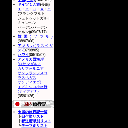
ドイツ
１人旅
(長編)
１
・
２
・
３
・
４
・
５
(フランクフルト
シュトゥットガルト
ミュンヘン
バーデンバーデン
ケルン)(09/07/17)
韓国
(ソウル)
(08/07/06)
アメリカ
(ラスベガ
ス)
(07/08/05)
ハワイ
(06/10/07)
アメリカ西海岸
(ロサンゼルス
カリフォルニア
サンフランシスコ
ラスベガス
サンディエゴ)
＋メキシコ小旅行
(ティフアナ)
(05/01/26)
国内
旅行記
★国内旅行記一覧
┣
日付順リスト
┣
都道府県別リスト
┗
テーマ別リスト