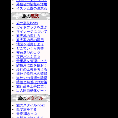
外務省の情報を活用
イスラム圏の注意点
旅の
裏技
旅の裏技index
ガイドブックを選ぶ
マイレージについて
観光地の探し方
観光案内所の活用
地図を活用しよう
どこでいくら両替
安宿選びのコツ
夜行バスを選ぶ
貴重品を管理しよう
防犯用に錠を使おう
歩行の工夫を考える
海外で飲料水の確保
海外での電源の確保
時差と時差ぼけ対策
旅行品を上手に買う
出入国自動化ゲート
旅の
スタイル
旅のスタイルindex
船で旅をする
青春18きっぷ
自転車で旅をする