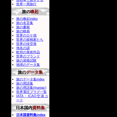
世界一周旅行
旅の
喚起
旅の喚起index
旅の名言集
旅の書籍
旅の映画
世界のロケ地
世界の探検家たち
世界の珍空港
地名の諺
欧州の美術作品
世界のブランド
旅の資格試験
地球のデータ集
旅の
データ集
旅のデータ集index
旅の用語集
旅の用語集(maniac)
世界電圧プラグ一覧
IATA・ICAO空港コ
ード
日本国内
資料集
日本国資料集index