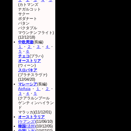
(カトマンズ
ナガルコット
サクー
ボダナート
パタン
バクタプル
マウンテンフライト)
(12/12/18)
中欧周遊
(長編)
１
・
２
・
３
・
４
・
５
・
６
チェコ
(プラハ)
オーストリア
(ウィーン)
スロバキア
(ブラチスラヴァ)
(12/04/20)
マレーシア
(長編)
AirAsia
・
１
・
２
・
３
・
４
・
５
(クアラルンプール
ゲンティンハイラン
ド
マラッカ)(11/12/01)
オーストラリア
(ケアンズ)
(11/06/10)
韓国
(済州)
(10/12/05)
中国
(上海)
(10/07/02)