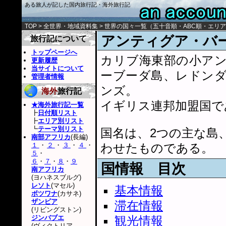
ある旅人が記した国内旅行記・海外旅行記
TOP
>
全世界・地域資料集
>
世界の国々一覧
（
五十音順
・
ABC順
・
エリア
アンティグア・バ
旅行記について
トップページへ
カリブ海東部の小ア
更新履歴
当サイトについて
ーブーダ島、レドン
管理者情報
ンズ。
海外
旅行記
イギリス連邦加盟国で
★海外旅行記一覧
┣
日付順リスト
┣
エリア別リスト
┗
テーマ別リスト
国名は、2つの主な島
南部アフリカ
(長編)
１
・
２
・
３
・
４
・
わせたものである。
５
・
６
・
７
・
８
・
９
国情報 目次
南アフリカ
(ヨハネスブルグ)
レソト
(マセル)
基本情報
ボツワナ
(カサネ)
ザンビア
滞在情報
(リビングストン)
ジンバブエ
観光情報
(ヴィクトリア