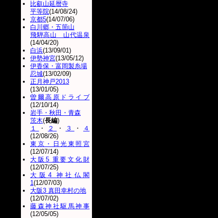
比叡山延暦寺
平等院
(14/08/24)
京都5
(14/07/06)
白川郷・五箇山
飛騨高山 山代温泉
(14/04/20)
白浜
(13/09/01)
伊勢神宮
(13/05/12)
伊香保・富岡製糸場
忍城
(13/02/09)
正月神戸2013
(13/01/05)
曽爾高原ドライブ
(12/10/14)
岩手・秋田・青森
茨木
(
長編
)
１
・
２
・
３
・
４
(12/08/26)
東京・日光東照宮
(12/07/14)
大阪5 重要文化財
(12/07/25)
大阪4 神社仏閣
1
(12/07/03)
大阪3 真田幸村の地
(12/07/02)
藤森神社駆馬神事
(12/05/05)