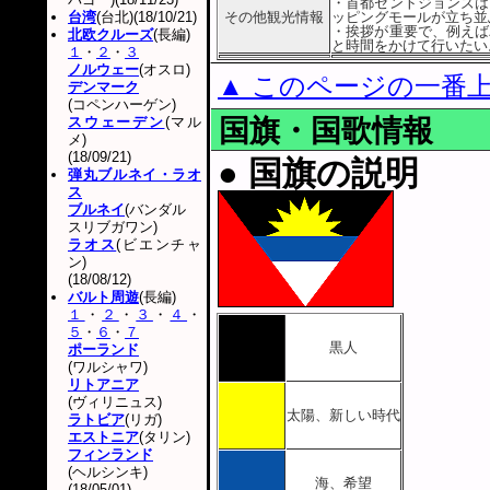
・首都セントジョンズは
台湾
(台北)(18/10/21)
その他観光情報
ッピングモールが立ち並
・挨拶が重要で、例えば
北欧クルーズ
(長編)
と時間をかけて行いたい
１
・
２
・
３
ノルウェー
(オスロ)
▲ このページの一番
デンマーク
(コペンハーゲン)
スウェーデン
(マル
国旗・国歌情報
メ)
(18/09/21)
● 国旗の説明
弾丸ブルネイ・ラオ
ス
ブルネイ
(バンダル
スリブガワン)
ラオス
(ビエンチャ
ン)
(18/08/12)
バルト周遊
(長編)
１
・
２
・
３
・
４
・
５
・
６
・
７
黒人
ポーランド
(ワルシャワ)
リトアニア
(ヴィリニュス)
太陽、新しい時代
ラトビア
(リガ)
エストニア
(タリン)
フィンランド
(ヘルシンキ)
海、希望
(18/05/01)