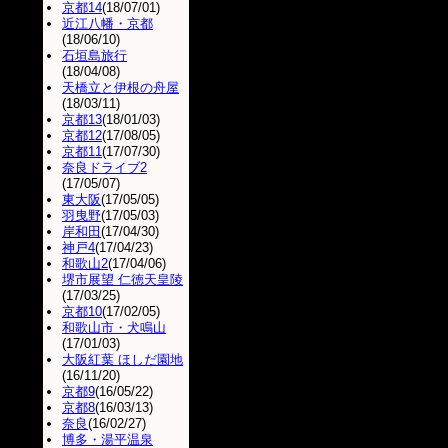
京都14
(18/07/01)
近江八幡・京都
(18/06/10)
石垣島旅行
(18/04/08)
天橋立と伊根の舟屋
(18/03/11)
京都13
(18/01/03)
京都12
(17/08/05)
京都11
(17/07/30)
奈良ドライブ2
(17/05/07)
東大阪
(17/05/05)
羽曳野
(17/05/03)
岸和田
(17/04/30)
神戸4
(17/04/23)
和歌山2
(17/04/06)
堺市展望 仁徳天皇陵
(17/03/25)
京都10
(17/02/05)
和歌山市・犬鳴山
(17/01/03)
大阪紅葉 ほしだ園地
(16/11/20)
京都9
(16/05/22)
京都8
(16/03/13)
奈良
(16/02/27)
博多・湯平温泉