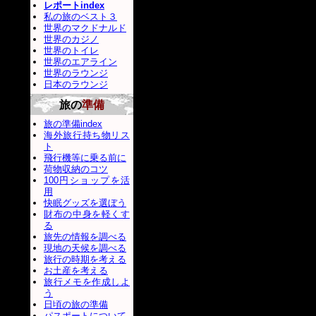
レポートindex
私の旅のベスト３
世界のマクドナルド
世界のカジノ
世界のトイレ
世界のエアライン
世界のラウンジ
日本のラウンジ
旅の
準備
旅の準備index
海外旅行持ち物リス
ト
飛行機等に乗る前に
荷物収納のコツ
100円ショップを活
用
快眠グッズを選ぼう
財布の中身を軽くす
る
旅先の情報を調べる
現地の天候を調べる
旅行の時期を考える
お土産を考える
旅行メモを作成しよ
う
日頃の旅の準備
パスポートについて