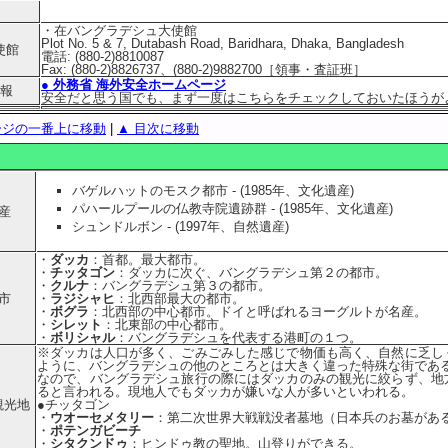
・在バングラデシュ大使館
Plot No. 5 & 7, Dutabash Road, Baridhara, Dhaka, Bangladesh
使館
電話: (880-2)8810087
Fax: (880-2)8826737、(880-2)9882700［領事・査証班］
● 外務省 海外安全ホームページ
報
安全だと思う国でも、まず一度はこちらをチェックしておいたほうが
ージの一番上に移動
|
▲ 目次に移動
バゲルハットのモスク都市 - (1985年、文化遺産)
パハールプールの仏教寺院遺跡群 - (1985年、文化遺産)
産
シュンドルボン - (1997年、自然遺産)
・
ダッカ
：首都。最大都市。
・
チッタゴン
：ダッカに次ぐ、バングラデシュ第２の都市。
・
クルナ
：バングラデシュ第３の都市。
市
・
ラジシャヒ
：北西部最大の都市。
・
ボグラ
：北西部の中心都市。ドイと呼ばれるヨーグルトが名産。
・
シレット
：北東部の中心都市。
・
ボリシャル
：バングラデシュを代表する港町の１つ。
※ダッカは人口が多く、ごみごみした感じで物価も高く、自然に乏し
ように、バングラデシュの他のところとは大きく違った特殊な街であ
なので、バングラデシュ旅行の際にはダッカのみの観光に絞らず、地
ると言われる。現地人でもダッカが嫌いな人が多いといわれる。
観光地
●チッタゴン
・
ウオーセメタリー
：第二次世界大戦戦没者墓地（日本兵のお墓があ
・
ポテンガビーチ
・
シタクンドゥ
：ヒンドゥ教の聖地。山登りができる。