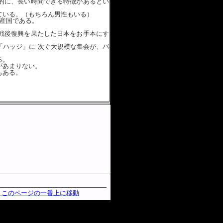
的に、長い時間できる特徴があるとい
ている。（もちろん男性もいる）
産国である。
戦後復興を果たした日本をお手本にす
「ハッジ」に 次ぐ大規模な集会が、バ
る。
があまりない。
もある。
。
 このページの一番上に移動