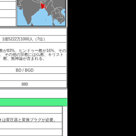
1億5222万1000人（7位）
教が83%、ヒンドゥー教が16%、その
%。 その他の宗教には仏教、キリスト
教、無神論が含まれる。
BD / BGD
880
きは変圧器と変換プラグが必要。