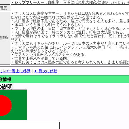
・
シップブリーカー
：廃船場、入るには現地のNGOに連絡したほうが
用度
・ダッカは人口密度が世界一。リキシャは100万台あると言われるが
だがひとたび都会を離れれば大自然が広がる国である。
・人口過多で建物不足であるため、路上で商売をする人も多い。差し
・床屋にいくと腋毛も剃ってくれるらしい。
・ウットラ地区の１丁目に「日本食堂ナガサキ」という店がある。オ
・人口密度が高い国で、特にダッカでは連日、町中は大渋滞である。
・渋滞で遅れそうでもイライラしない国民性だと言われ、逆にそれが
光情報
見方も。
・ダッカにもリキシャがあり、ルーツは日本の人力車だと言われてい
・ラマダンを終えた後にあるバングラデシュ最大の休日「イード祭り
えひどい渋滞がもっとひどくなる。
・フスカというB級グルメのスナックがある。
・世界で１番米を消費している国。
・頻繁に笑うことは未熟さの証であると考えられており、あまり笑顔
ージの一番上に移動
|
▲ 目次に移動
歌情報
の説明