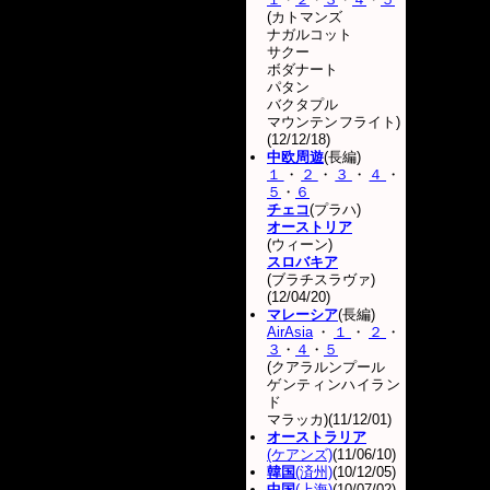
(カトマンズ
ナガルコット
サクー
ボダナート
パタン
バクタプル
マウンテンフライト)
(12/12/18)
中欧周遊
(長編)
１
・
２
・
３
・
４
・
５
・
６
チェコ
(プラハ)
オーストリア
(ウィーン)
スロバキア
(ブラチスラヴァ)
(12/04/20)
マレーシア
(長編)
AirAsia
・
１
・
２
・
３
・
４
・
５
(クアラルンプール
ゲンティンハイラン
ド
マラッカ)(11/12/01)
オーストラリア
(ケアンズ)
(11/06/10)
韓国
(済州)
(10/12/05)
中国
(上海)
(10/07/02)