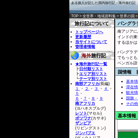
ある旅人が記した国内旅行記・海外旅行記
TOP
>
全世界・地域資料集
>
世界の国
バングラ
旅行記について
南アジアに
トップページへ
更新履歴
インドの東
当サイトについて
するほかは
管理者情報
バングラデ
海外
旅行記
でもっとも
ベンガル語
★海外旅行記一覧
┣
日付順リスト
国情報 
┣
エリア別リスト
┗
テーマ別リスト
基本情
南部アフリカ
(長編)
滞在情
１
・
２
・
３
・
４
・
観光情
５
・
国旗・
６
・
７
・
８
・
９
南アフリカ
その他
(ヨハネスブルグ)
レソト
(マセル)
基本情報
ボツワナ
(カサネ)
ザンビア
(リビングストン)
ジンバブエ
(ヴィクトリア