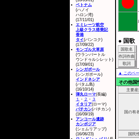
ベトナム
(ハノイ
ハロン湾)
(17/11/01)
エミレーツ航空
上級クラス搭乗記
香港
タイ
(バンコク)
● 国歌
(17/09/22)
国歌名
モンゴル大草原
(ウランバートル
作詞作曲
ウンドゥルシレット)
歌詞
(17/09/01)
シンガポール
▲ このペ
(シンガポール)
インドネシア
その他国
(バタム島)
(16/10/14)
主要産
弾丸ローマ
(長編)
１
・
２
・
３
イタリア
(ローマ)
バチカン
(バチカン)
国の有
(16/09/19)
アンコール遺跡
カンボジア
(シェムリアップ)
(16/06/23)
国民
ロンドン・パリ
(長