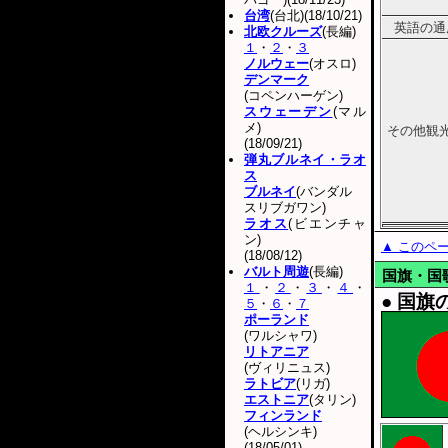
台湾
(台北)(18/10/21)
英語の通
北欧クルーズ
(長編)
１
・
２
・
３
ノルウェー
(オスロ)
デンマーク
(コペンハーゲン)
スウェーデン
(マル
メ)
その他観
(18/09/21)
弾丸ブルネイ・ラオ
ス
ブルネイ
(バンダル
スリブガワン)
ラオス
(ビエンチャ
ン)
▲ このペ
(18/08/12)
バルト周遊
(長編)
国旗・国
１
・
２
・
３
・
４
・
● 国旗
５
・
６
・
７
ポーランド
(ワルシャワ)
リトアニア
(ヴィリニュス)
ラトビア
(リガ)
エストニア
(タリン)
フィンランド
(ヘルシンキ)
(18/05/01)