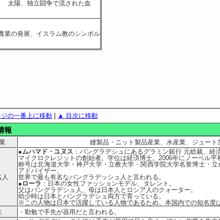
太陽、独立闘争で流された血
農業の発展、イスラム教のシンボル
ージの一番上に移動
|
▲ 目次に移動
情報
業
縫製品・ニット製品産業、水産業、ジュート
●ムハマド・ユヌス
：バングラデシュにあるグラミン銀行 元総裁、経
マイクロクレジットの創始者。学位は経済博士。2006年にノーベル平
称号は北海道大学・神戸大学・立教大学・関西学院大学名誉博士・立
アドバイザー。
名人
世界で最も有名なバングラデッシュ人と言われる。
●ローラ
：日本の女性ファッションモデル、タレント。
父はバングラデシュ人、母は日本人とロシア人のクォーター。
幼少時は日本とバングラデシュ両方で育っている。
※この人物は日本で活躍している人物であるため、本国内での知名度
性
・勤勉で手先が器用だと言われる。