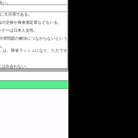
良い。
常に大渋滞である。
歯の交換や身体測定屋などもいる。
ーナーは日本人女性。
渋滞問題の解決につながらないという
る。
」は、帰省ラッシュになり、ただでさ
には出会わない。