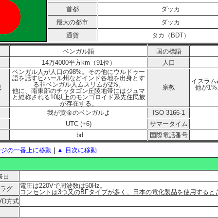
首都
ダッカ
最大の都市
ダッカ
通貨
タカ（BDT）
ベンガル語
国の標語
14万4000平方km（91位）
人口
ベンガル人が人口の98%。その他にウルドゥー
語を話すビハール州などインド各地を出身とす
イスラム
る非ベンガル人ムスリムが2%。
成
宗教
他が1
他に、南東部のチッタゴン丘陵地帯にはジュマ
と総称される10以上のモンゴロイド系先住民族
が存在する。
我が黄金のベンガルよ
ISO 3166-1
UTC (+6)
サマータイム
.bd
国際電話番号
ージの一番上に移動
|
▲ 目次に移動
祭日
電圧は220Vで周波数は50Hz。
ラグ
コンセントは3つ又のBFタイプが多く、日本の電化製品を使用すると
VD方式