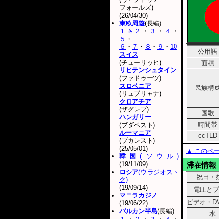
フォールズ)
(26/04/30)
東欧周遊
(長編)
１＆２
・
３
・
４
・
５
・
６
・
７
・
８
・
９
・
10
公用語
スイス
(チューリッヒ)
面積
リヒテンシュタイン
(ファドゥーツ)
スロベニア
民族構
(リュブリャナ)
クロアチア
(ザグレブ)
国歌
ハンガリー
時間帯
(ブダペスト)
ルーマニア
ccTLD
(ブカレスト)
(25/05/01)
▲ このペ
韓国
(ソウル)
(19/11/09)
滞在情報
ロシア
(ウラジオスト
祝日・
ク)
(19/09/14)
電圧とプ
マニラカジノ
ビデオ・D
(19/06/22)
バルカン半島
(長編)
水
１
・
２
・
３
・
４
・