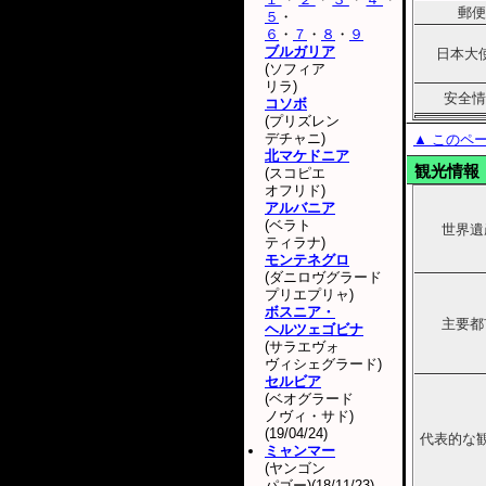
郵便
５
・
６
・
７
・
８
・
９
ブルガリア
日本大
(ソフィア
リラ)
安全情
コソボ
(プリズレン
デチャニ)
▲ このペ
北マケドニア
観光情報
(スコピエ
オフリド)
アルバニア
(ベラト
世界遺
ティラナ)
モンテネグロ
(ダニロヴグラード
プリエプリャ)
ボスニア・
主要都
ヘルツェゴビナ
(サラエヴォ
ヴィシェグラード)
セルビア
(ベオグラード
ノヴィ・サド)
(19/04/24)
代表的な
ミャンマー
(ヤンゴン
パゴー)(18/11/23)