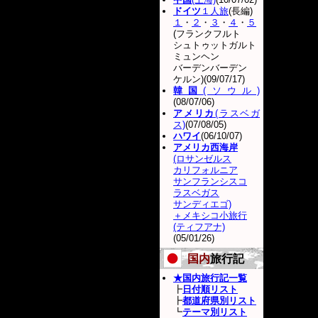
ドイツ
１人旅
(長編)
１
・
２
・
３
・
４
・
５
(フランクフルト
シュトゥットガルト
ミュンヘン
バーデンバーデン
ケルン)(09/07/17)
韓国
(ソウル)
(08/07/06)
アメリカ
(ラスベガ
ス)
(07/08/05)
ハワイ
(06/10/07)
アメリカ西海岸
(ロサンゼルス
カリフォルニア
サンフランシスコ
ラスベガス
サンディエゴ)
＋メキシコ小旅行
(ティフアナ)
(05/01/26)
国内
旅行記
★国内旅行記一覧
┣
日付順リスト
┣
都道府県別リスト
┗
テーマ別リスト