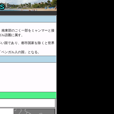
。南東部のごく一部をミャンマーと接
ガル語圏に属す。
多い国であり、都市国家を除くと世界
「ベンガル人の国」となる。