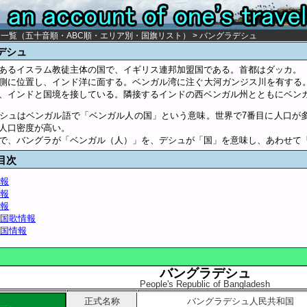
々一覧
（
五十音順
・
ABC順
・
エリア別
・
国旗リスト
） > バングラデシュ
デシュ
あるイスラム教徒主体の国で、イギリス連邦加盟国である。首都はダッカ。
側に位置し、インド洋に面する。ベンガル湾に注ぐ大河ガンジス川を有する
、インドと国境を接している。隣接するインドの西ベンガル州とともにベン
シュはベンガル語で「ベンガル人の国」という意味。世界で7番目に人口が
人口密度が高い。
で、バングラが「ベンガル（人）」を、デシュが「国」を意味し、あわせて
目次
報
報
報
国歌情報
国情報
バングラデシュ
People's Republic of Bangladesh
正式名称
バングラデシュ人民共和国