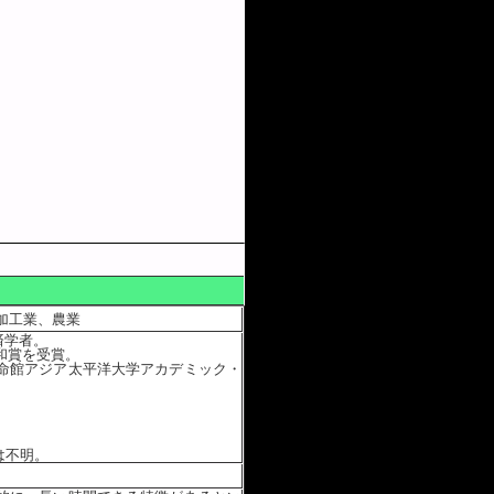
加工業、農業
済学者。
和賞を受賞。
命館アジア太平洋大学アカデミック・
は不明。