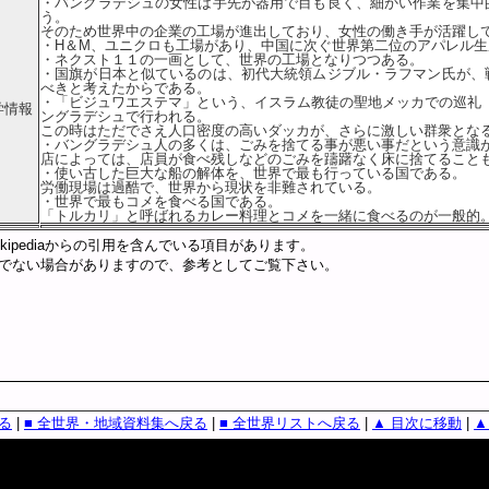
・バングラデシュの女性は手先が器用で目も良く、細かい作業を集中
う。
そのため世界中の企業の工場が進出しており、女性の働き手が活躍し
・H＆M、ユニクロも工場があり、中国に次ぐ世界第二位のアパレル生
・ネクスト１１の一画として、世界の工場となりつつある。
・国旗が日本と似ているのは、初代大統領ムジブル・ラフマン氏が、
べきと考えたからである。
・「ビジュワエステマ」という、イスラム教徒の聖地メッカでの巡礼
学情報
ングラデシュで行われる。
この時はただでさえ人口密度の高いダッカが、さらに激しい群衆とな
・バングラデシュ人の多くは、ごみを捨てる事が悪い事だという意識
店によっては、店員が食べ残しなどのごみを躊躇なく床に捨てること
・使い古した巨大な船の解体を、世界で最も行っている国である。
労働現場は過酷で、世界から現状を非難されている。
・世界で最もコメを食べる国である。
「トルカリ」と呼ばれるカレー料理とコメを一緒に食べるのが一般的
kipediaからの引用を含んでいる項目があります。
でない場合がありますので、参考としてご覧下さい。
戻る
|
■ 全世界・地域資料集へ戻る
|
■ 全世界リストへ戻る
|
▲ 目次に移動
|
▲