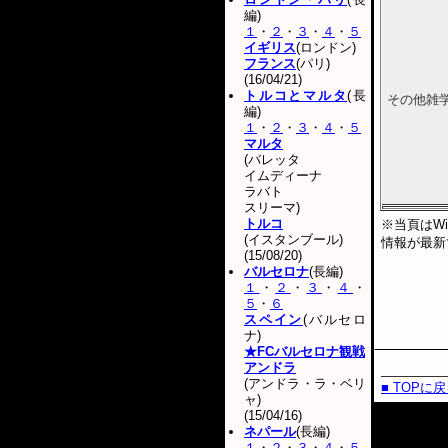
編)
１
・
２
・
３
・
４
・
５
イギリス
(ロンドン)
フランス
(パリ)
(16/04/21)
トルコとマルタ
(長
その他雑
編)
１
・
２
・
３
・
４
・
５
マルタ
(バレッタ
イムディーナ
ラバト
スリーマ)
トルコ
※当頁はWi
(イスタンブール)
情報が最新
(15/08/20)
バルセロナ
(長編)
１
・
２
・
３
・
４
・
５
・
６
スペイン
(バルセロ
ナ)
★FCバルセロナ観戦
アンドラ
(アンドラ・ラ・ベリ
■ TOPに
ャ)
(15/04/16)
ネパール
(長編)
１
・
２
・
３
・
４
・
５