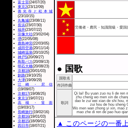
富士宮
(24/07/20)
東京2
(23/12/09)
善光寺と松本城
(23/10/15)
丸亀城
(23/08/11)
長浜
(23/07/30)
労働者・農民・知識階級・愛国
福井
(23/07/22)
宗像大社
(23/02/04)
堺
(22/05/08)
鹿島神宮
(22/03/05)
成田空港
(20/11/14)
城崎温泉
(20/10/25)
神戸5
(20/09/27)
鳥取バス
(20/09/13)
● 国歌
明石大橋
(20/08/23)
京都18
(20/01/03)
釧路
(19/10/25)
国歌名
大津
(19/09/29)
江崎・尼信
作詞作曲
(19/09/07)
Qi lai! Bu yuan zuo nu li de re
京都17
(19/08/25)
zhu cheng wo men xin de chan
東京1
(19/07/21)
dao le zui wei xian de shi hou, 
高槻・箕面
歌詞
zui hou de hou sheng Qi 
(19/03/17)
Wo men wan zhong yi xin, mao zhe
長崎旅行
(19/02/16)
mao zhe di ren de pao huo qian j
京都16
(19/01/03)
京都15
(18/09/02)
▲ このページの一番
四日市
(18/07/21)