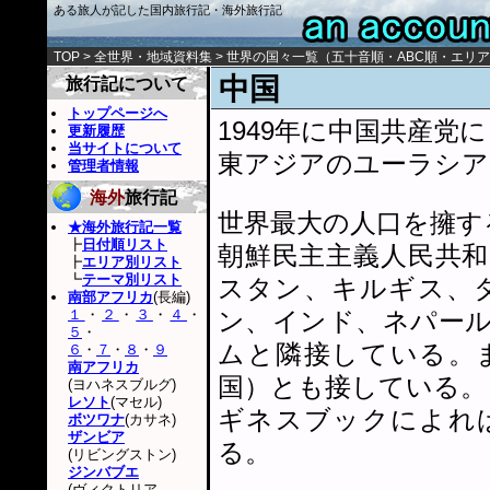
ある旅人が記した国内旅行記・海外旅行記
TOP
>
全世界・地域資料集
>
世界の国々一覧
（
五十音順
・
ABC順
・
エリア
中国
旅行記について
トップページへ
1949年に中国共産
更新履歴
当サイトについて
東アジアのユーラシア
管理者情報
海外
旅行記
世界最大の人口を擁す
★海外旅行記一覧
┣
日付順リスト
朝鮮民主主義人民共
┣
エリア別リスト
┗
テーマ別リスト
スタン、キルギス、
南部アフリカ
(長編)
１
・
２
・
３
・
４
・
ン、インド、ネパー
５
・
ムと隣接している。
６
・
７
・
８
・
９
南アフリカ
国）とも接している。
(ヨハネスブルグ)
レソト
(マセル)
ギネスブックによれ
ボツワナ
(カサネ)
ザンビア
る。
(リビングストン)
ジンバブエ
(ヴィクトリア