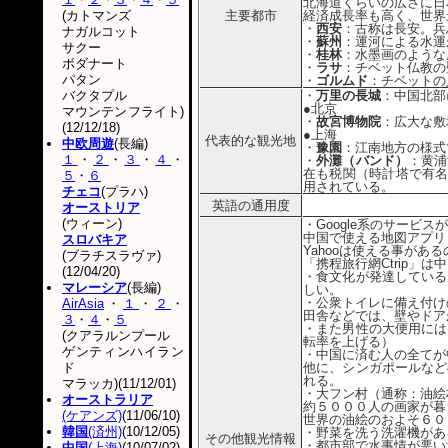
北海道くらいの広さに日
(カトマンズ
主要都市
経済成長率も高く、世界
・
西安
：古称は長安。兵
ナガルコット
・
蘇州
：運河による水運
サクー
・
桂林
：水墨画のような
ボダナート
・
ラサ
：チベット仏教の
パタン
・
ゴルムド
：チベットの
バクタプル
・
万里の長城
：中国北部
●北京
マウンテンフライト)
・
故宮博物院
：広大な敷
(12/12/18)
●上海
代表的な観光地
中欧周遊
(長編)
・
豫園
：江南地方の様式
１
・
２
・
３
・
４
・
・
外灘（バンド）
：黄浦
在も税関（時計塔で有名
５
・
６
用されている。
チェコ
(プラハ)
英語の通用度
オーストリア
(ウィーン)
・Google系のサー
中国で使える地図アプリ
スロバキア
Yahooは使える事がある
(ブラチスラヴァ)
「携程旅行網Ctrip
(12/04/20)
・食文化が発達している
マレーシア
(長編)
しい。
・公衆トイレに備え付け
AirAsia
・
１
・
２
・
田舎などでは、壁やドア
３
・
４
・
５
・また男性の大便用には
(クアラルンプール
転率を上げる）
ゲンティンハイラン
・中国に済む人の全てが
ド
他に、シンガポールなど
れる。
マラッカ)(11/12/01)
・大フン村（通称：油絵
オーストラリア
約５０００人の画家が暮
(ケアンズ)
(11/06/10)
世界の油絵のおよそ６０
韓国
(済州)
(10/12/05)
・野菜を洗う洗濯機があ
その他観光情報
・都市部で水事情が悪い
中国
(上海)
(10/07/02)