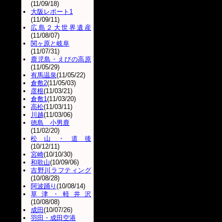
(11/09/18)
大阪レポート1
(11/09/11)
広島２大世界遺産
(11/08/07)
関ヶ原と岐阜
(11/07/31)
鹿児島・えびの高原
(11/05/29)
有馬温泉
(11/05/22)
倉敷2
(11/05/03)
彦根
(11/03/21)
倉敷1
(11/03/20)
高松
(11/03/11)
川越
(11/03/06)
徳島 小男鹿
(11/02/20)
松山・道後
(10/12/11)
宮崎
(10/10/30)
和歌山
(10/09/06)
吉野川ラフティング
(10/08/28)
阿波踊り
(10/08/14)
草津・軽井沢
(10/08/08)
成田
(10/07/26)
羽田・成田空港