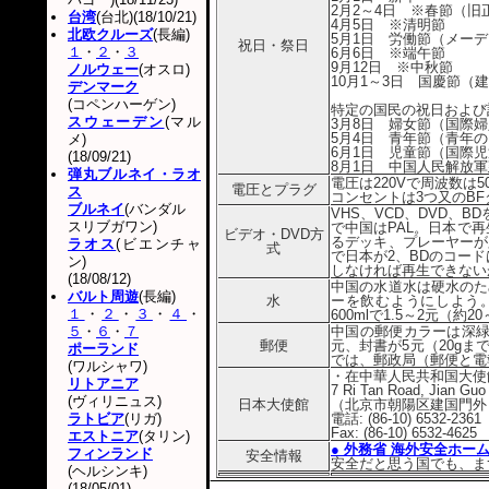
2月2～4日 ※春節（旧
台湾
(台北)(18/10/21)
4月5日 ※清明節
北欧クルーズ
(長編)
5月1日 労働節（メー
祝日・祭日
１
・
２
・
３
6月6日 ※端午節
9月12日 ※中秋節
ノルウェー
(オスロ)
10月1～3日 国慶節（
デンマーク
(コペンハーゲン)
特定の国民の祝日および
スウェーデン
(マル
3月8日 婦女節（国際
5月4日 青年節（青年
メ)
6月1日 児童節（国際
(18/09/21)
8月1日 中国人民解放
弾丸ブルネイ・ラオ
電圧は220Vで周波数は5
電圧とプラグ
ス
コンセントは3つ又のB
ブルネイ
(バンダル
VHS、VCD、DVD、
スリブガワン)
で中国はPAL。日本で再
ビデオ・DVD方
るデッキ、プレーヤーが
ラオス
(ビエンチャ
式
で日本が2、BDのコー
ン)
しなければ再生できない
(18/08/12)
中国の水道水は硬水のた
バルト周遊
(長編)
水
ーを飲むようにしよう
１
・
２
・
３
・
４
・
600mlで1.5～2元（約2
５
・
６
・
７
中国の郵便カラーは深緑
郵便
元、封書が5元（20g
ポーランド
では、郵政局（郵便と電
(ワルシャワ)
・在中華人民共和国大使
リトアニア
7 Ri Tan Road, Jian Guo 
(ヴィリニュス)
日本大使館
（北京市朝陽区建国門外
ラトビア
(リガ)
電話: (86-10) 6532-2361
Fax: (86-10) 6532-4625
エストニア
(タリン)
● 外務省 海外安全ホー
フィンランド
安全情報
安全だと思う国でも、ま
(ヘルシンキ)
(18/05/01)