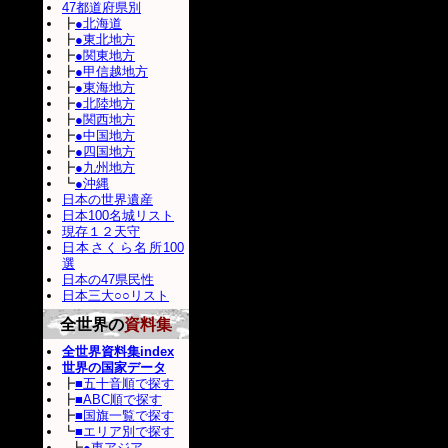
47都道府県別
┣
●北海道
┣
●東北地方
┣
●関東地方
┣
●甲信越地方
┣
●東海地方
┣
●北陸地方
┣
●関西地方
┣
●中国地方
┣
●四国地方
┣
●九州地方
┗
●沖縄
日本の世界遺産
日本100名城リスト
現存１２天守
日本さくら名所100
選
日本の47県民性
日本三大○○リスト
全世界の
資料集
全世界資料集index
世界の国家データ
┣
■五十音順で探す
┣
■ABC順で探す
┣
■国旗一覧で探す
┗
■エリア別で探す
┣
●東アジア