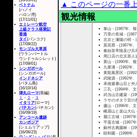
▲ このページの一番
ベトナム
(ハノイ
観光情報
ハロン湾)
(17/11/01)
エミレーツ航空
泰山 - (1987年、
上級クラス搭乗記
香港
万里の長城 - (19
タイ
(バンコク)
北京と瀋陽の明・清王
(17/09/22)
莫高窟 - (1987年
モンゴル大草原
秦始皇帝陵及び兵馬俑
(ウランバートル
周口店の北京原人遺跡
ウンドゥルシレット)
黄山 - (1990年、
(17/09/01)
九寨溝 - (1992年
シンガポール
黄龍風景区 - (19
(シンガポール)
インドネシア
武陵源 - (1992年
(バタム島)
承徳避暑山荘と外八廟
(16/10/14)
三孔 - (1994年、
弾丸ローマ
(長編)
武当山古建築 - (1
１
・
２
・
３
ラサのポタラ宮の歴史
イタリア
(ローマ)
廬山 - (1996年、
バチカン
(バチカン)
峨眉山と楽山大仏 - 
(16/09/19)
麗江古城 - (199
アンコール遺跡
カンボジア
平遥古城 - (199
(シェムリアップ)
蘇州古典園林 - (1
(16/06/23)
頤和園 - (1998年
ロンドン・パリ
(長