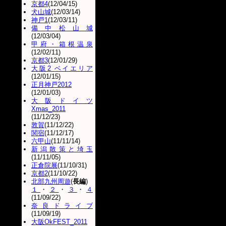
京都4
(12/04/15)
犬山城
(12/03/14)
神戸1
(12/03/11)
備中松山城
(12/03/04)
甲府・箱根温泉
(12/02/11)
京都3
(12/01/29)
大阪2 ベイエリア
(12/01/15)
正月神戸2012
(12/01/03)
大阪ドイツ
Xmas_2011
(11/12/23)
敦賀
(11/12/22)
関宿
(11/12/17)
六甲山
(11/11/14)
新潟散策と埼玉
(11/11/05)
正倉院展
(11/10/31)
京都2
(11/10/22)
北部九州周遊
(
長編
)
１
・
２
・
３
・
４
(11/09/22)
奈良ドライブ
(11/09/19)
大阪OkFEST_2011