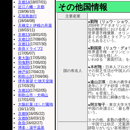
京都14
(18/07/01)
その他国情報
近江八幡・京都
(18/06/10)
石垣島旅行
主要産業
(18/04/08)
●劉翔（リュウ・ショウ、Li
天橋立と伊根の舟屋
2004年アテネオリン
短距離種目における金メ
(18/03/11)
世界選手権優勝、オリン
京都13
(18/01/03)
多くの企業とタイアップ
京都12
(17/08/05)
ともあるという。
京都11
(17/07/30)
●劉国梁（リュウ・グォリャン
奈良ドライブ2
世界選手権・オリンピッ
(17/05/07)
一の実績を残した。
東大阪
(17/05/05)
いわゆる「裏面打法」を
羽曳野
(17/05/03)
●木村翔
：日本人プロボ
岸和田
(17/04/30)
国の有名人
その貧乏生活が中国人の
神戸4
(17/04/23)
になっている。
和歌山2
(17/04/06)
堺市展望 仁徳天皇陵
●遠山正瑛
：日本の農学
(17/03/25)
老年にクブチ砂漠（中国
2003年8月、その功
京都10
(17/02/05)
門）を受賞した。
和歌山市・犬鳴山
中国で生前に銅像が造ら
(17/01/03)
大阪紅葉 ほしだ園地
●阿古智子
：東京大学大
中国の弁護士に「最も尊
(16/11/20)
いう。
京都9
(16/05/22)
京都8
(16/03/13)
※その他、多数の優秀な
奈良
(16/02/27)
・中国では幼児・児童誘
博多・湯平温泉
跡取りがいない富裕層が