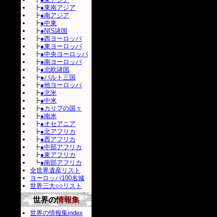
┣
●東南アジア
┣
●南アジア
┣
●中東
┣
●NIS諸国
┣
●西ヨーロッパ
┣
●東ヨーロッパ
┣
●中央ヨーロッパ
┣
●南ヨーロッパ
┣
●北欧諸国
┣
●バルト三国
┣
●他ヨーロッパ
┣
●北米
┣
●中米
┣
●カリブの国々
┣
●南米
┣
●オセアニア
┣
●北アフリカ
┣
●西アフリカ
┣
●中部アフリカ
┣
●東アフリカ
┗
●南部アフリカ
全世界遺産リスト
ヨーロッパ100名城
世界三大○○リスト
世界の
情報集
世界の情報集index