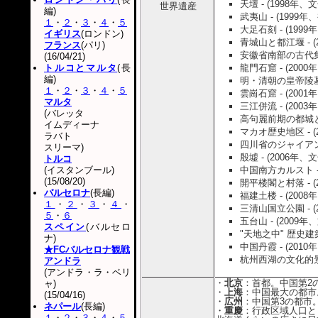
天壇 - (1998年、
世界遺産
編)
武夷山 - (1999年
１
・
２
・
３
・
４
・
５
大足石刻 - (199
イギリス
(ロンドン)
青城山と都江堰 - (
フランス
(パリ)
安徽省南部の古代集落
(16/04/21)
トルコとマルタ
(長
龍門石窟 - (200
編)
明・清朝の皇帝陵墓群
１
・
２
・
３
・
４
・
５
雲崗石窟 - (200
マルタ
三江併流 - (200
(バレッタ
高句麗前期の都城と古
イムディーナ
マカオ歴史地区 - (
ラバト
四川省のジャイアント
スリーマ)
殷墟 - (2006年、
トルコ
(イスタンブール)
中国南方カルスト - 
(15/08/20)
開平楼閣と村落 - (
バルセロナ
(長編)
福建土楼 - (200
１
・
２
・
３
・
４
・
三清山国立公園 - (
５
・
６
五台山 - (2009年
スペイン
(バルセロ
"天地之中" 歴史建築
ナ)
中国丹霞 - (201
★FCバルセロナ観戦
杭州西湖の文化的景観
アンドラ
(アンドラ・ラ・ベリ
・
北京
：首都。中国第2
ャ)
・
上海
：中国最大の都市
(15/04/16)
・
広州
：中国第3の都市
ネパール
(長編)
・
重慶
：行政区域人口と
１
・
２
・
３
・
４
・
５