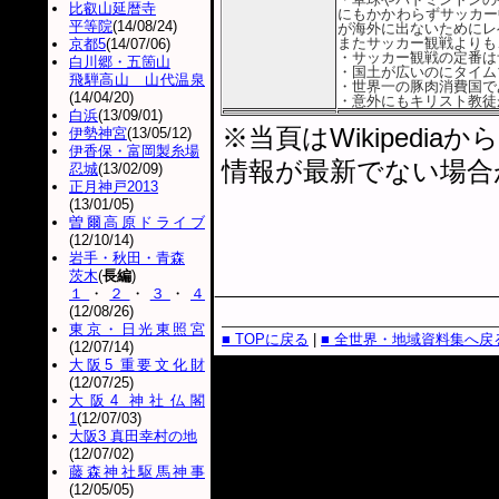
比叡山延暦寺
にもかかわらずサッカー
平等院
(14/08/24)
が海外に出ないためにレ
またサッカー観戦よりも
京都5
(14/07/06)
・サッカー観戦の定番は
白川郷・五箇山
・国土が広いのにタイム
飛騨高山 山代温泉
・世界一の豚肉消費国で
(14/04/20)
・意外にもキリスト教徒
白浜
(13/09/01)
※当頁はWikiped
伊勢神宮
(13/05/12)
伊香保・富岡製糸場
情報が最新でない場合
忍城
(13/02/09)
正月神戸2013
(13/01/05)
曽爾高原ドライブ
(12/10/14)
岩手・秋田・青森
茨木
(
長編
)
１
・
２
・
３
・
４
(12/08/26)
東京・日光東照宮
■ TOPに戻る
|
■ 全世界・地域資料集へ戻
(12/07/14)
大阪5 重要文化財
(12/07/25)
大阪4 神社仏閣
1
(12/07/03)
大阪3 真田幸村の地
(12/07/02)
藤森神社駆馬神事
(12/05/05)