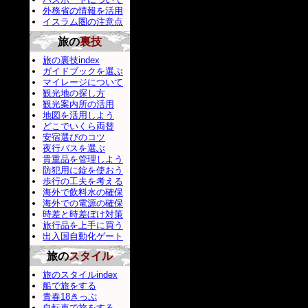
外務省の情報を活用
イスラム圏の注意点
旅の
裏技
旅の裏技index
ガイドブックを選ぶ
マイレージについて
観光地の探し方
観光案内所の活用
地図を活用しよう
どこでいくら両替
安宿選びのコツ
夜行バスを選ぶ
貴重品を管理しよう
防犯用に錠を使おう
歩行の工夫を考える
海外で飲料水の確保
海外での電源の確保
時差と時差ぼけ対策
旅行品を上手に買う
出入国自動化ゲート
旅の
スタイル
旅のスタイルindex
船で旅をする
青春18きっぷ
自転車で旅をする