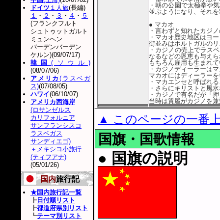
・朝の公園で太極拳や気
ドイツ
１人旅
(長編)
並ぶようになり、それを
１
・
２
・
３
・
４
・
５
(フランクフルト
● マカオ
・言わずと知れたカジノ
シュトゥットガルト
・マカオ歴史地区はヨー
ミュンヘン
街並みはポルトガルのリ
バーデンバーデン
・カジノの売上でラスベ
ケルン)(09/07/17)
なるなどの恩恵も与えら
韓国
(ソウル)
もちろん雇用も生まれて
・カジノディーラーはマ
(08/07/06)
マカオにはディーラーを
アメリカ
(ラスベガ
・マカエンセと呼ばれる
ス)
(07/08/05)
・さらにキリストと風水
ハワイ
(06/10/07)
・カジノで有名だが「押
当時は質屋がカジノを兼
アメリカ西海岸
(ロサンゼルス
▲ このページの一番
カリフォルニア
サンフランシスコ
ラスベガス
国旗・国歌情報
サンディエゴ)
＋メキシコ小旅行
● 国旗の説明
(ティフアナ)
(05/01/26)
国内
旅行記
★国内旅行記一覧
┣
日付順リスト
┣
都道府県別リスト
┗
テーマ別リスト