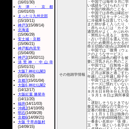
・中国では毎年９月に学
(16/01/30)
い成績をつけられたりす
大津・京都
・中国の映画のことを、
(16/01/03)
・中国では赤色は縁起が
まったり九州北部
・中国ではキッチンに冷
に冷蔵庫を設置している
(15/10/11)
また卵が多く入ったり、
神戸3
(15/08/14)
・赤ちゃんには「カイタ
北海道
通気性がよく、かぶれや
(15/06/29)
・男性から見ると、女性
安土城・京都
・占いで吉日を選んで出
そのため費用もかかるが
(15/06/21)
帝王切開の割合は208年
神戸船内見学
・中国では「微博（ウェ
(15/04/05)
クのようなサービス）
神戸2
(15/02/11)
・男性は緑色の帽子を被
妻に浮気された男のこと
清荒神・中山寺
・中国では「白無地＝寂
(15/01/31)
そのために派手な色の服
大阪7 神社仏閣3
・正月は家族と過ごすた
その他雑学情報
(15/01/10)
年越しには年越し餃子を
・中国では火で温めなが
京都7
(15/01/04)
・チーズに慣れていない
大阪6 神社仏閣2
・８の発音が、もうかる
(14/12/17)
８月８日８時８分も大切
大阪紅葉 勝尾寺
・９月１８日は満州事
(14/11/20)
る。
・遅刻しそうなときでも
福井
(14/11/03)
食文化の国なので昔から
沖縄2
(14/10/05)
定番の朝食は揚げパンら
明石
(14/09/28)
・１１月１１日は独身の
京都6
(14/09/21)
・名字が約4000種類
一番多い名前が「張 偉
大阪 千早赤阪村
王・李・張という名字が
(14/09/15)
・卓球やバドミントンの