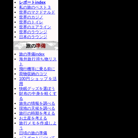
レポートindex
私の旅のベスト３
世界のマクドナルド
世界のカジノ
世界のトイレ
世界のエアライン
世界のラウンジ
日本のラウンジ
旅の
準備
旅の準備index
海外旅行持ち物リス
ト
飛行機等に乗る前に
荷物収納のコツ
100円ショップを活
用
快眠グッズを選ぼう
財布の中身を軽くす
る
旅先の情報を調べる
現地の天候を調べる
旅行の時期を考える
お土産を考える
旅行メモを作成しよ
う
日頃の旅の準備
パスポートについて