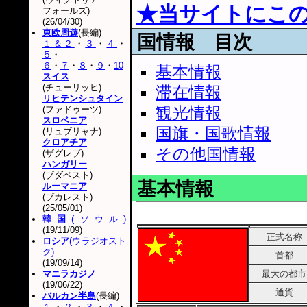
★当サイトにこ
フォールズ)
(26/04/30)
東欧周遊
(長編)
国情報 目次
１＆２
・
３
・
４
・
５
・
６
・
７
・
８
・
９
・
10
基本情報
スイス
(チューリッヒ)
滞在情報
リヒテンシュタイン
観光情報
(ファドゥーツ)
スロベニア
国旗・国歌情報
(リュブリャナ)
クロアチア
その他国情報
(ザグレブ)
ハンガリー
(ブダペスト)
基本情報
ルーマニア
(ブカレスト)
(25/05/01)
韓国
(ソウル)
(19/11/09)
正式名称
ロシア
(ウラジオスト
ク)
首都
(19/09/14)
マニラカジノ
最大の都市
(19/06/22)
通貨
バルカン半島
(長編)
１
・
２
・
３
・
４
・