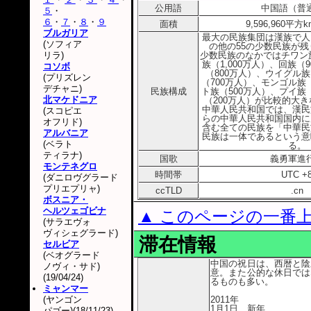
公用語
中国語（普
５
・
６
・
７
・
８
・
９
面積
9,596,960平
ブルガリア
最大の民族集団は漢族で人
(ソフィア
の他の55の少数民族が残
リラ)
少数民族のなかではチワン族
族（1,000万人）、回族（
コソボ
（800万人）、ウイグル族
(プリズレン
（700万人）、モンゴル族
デチャニ)
民族構成
ト族（500万人）、プイ族
北マケドニア
（200万人）が比較的大
中華人民共和国では、漢民
(スコピエ
らの中華人民共和国国内に
オフリド)
含む全ての民族を「中華民
アルバニア
民族は一体であるという意
(ベラト
る。
ティラナ)
国歌
義勇軍進
モンテネグロ
時間帯
UTC +
(ダニロヴグラード
プリエプリャ)
ccTLD
.cn
ボスニア・
ヘルツェゴビナ
▲ このページの一番
(サラエヴォ
ヴィシェグラード)
滞在情報
セルビア
(ベオグラード
中国の祝日は、西暦と陰
ノヴィ・サド)
意。また公的な休日では
(19/04/24)
るものも多い。
ミャンマー
(ヤンゴン
2011年
1月1日 新年
パゴー)(18/11/23)