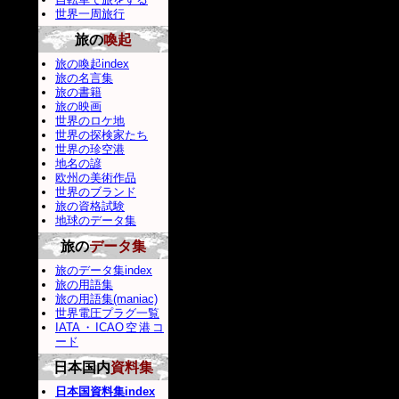
世界一周旅行
旅の
喚起
旅の喚起index
旅の名言集
旅の書籍
旅の映画
世界のロケ地
世界の探検家たち
世界の珍空港
地名の諺
欧州の美術作品
世界のブランド
旅の資格試験
地球のデータ集
旅の
データ集
旅のデータ集index
旅の用語集
旅の用語集(maniac)
世界電圧プラグ一覧
IATA・ICAO空港コ
ード
日本国内
資料集
日本国資料集index