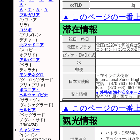
５
・
ccTLD
.iq
６
・
７
・
８
・
９
ブルガリア
▲ このページの一番
(ソフィア
リラ)
滞在情報
コソボ
(プリズレン
祝日・祭日
デチャニ)
北マケドニア
電圧は220Vで周波数は5
電圧とプラグ
コンセントは3つ又のB
(スコピエ
オフリド)
ビデオ・DVD方式
アルバニア
水
(ベラト
郵便
ティラナ)
モンテネグロ
・在イラク大使館
International Zone, Bagh
(ダニロヴグラード
日本大使館
電話: （870-763）65129
プリエプリャ)
Fax: （870-763）65129
ボスニア・
● 外務省 海外安全ホー
安全情報
ヘルツェゴビナ
安全だと思う国でも、
(サラエヴォ
ヴィシェグラード)
▲ このページの一番
セルビア
(ベオグラード
観光情報
ノヴィ・サド)
(19/04/24)
ミャンマー
ハトラ - (1985年
(ヤンゴン
アッシュール(カラッ
世界遺産
パゴー)(18/11/23)