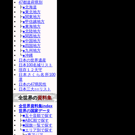
47都道府県別
┣
●北海道
┣
●東北地方
┣
●関東地方
┣
●甲信越地方
┣
●東海地方
┣
●北陸地方
┣
●関西地方
┣
●中国地方
┣
●四国地方
┣
●九州地方
┗
●沖縄
日本の世界遺産
日本100名城リスト
現存１２天守
日本さくら名所100
選
日本の47県民性
日本三大○○リスト
全世界の
資料集
全世界資料集index
世界の国家データ
┣
■五十音順で探す
┣
■ABC順で探す
┣
■国旗一覧で探す
┗
■エリア別で探す
┣
●東アジア