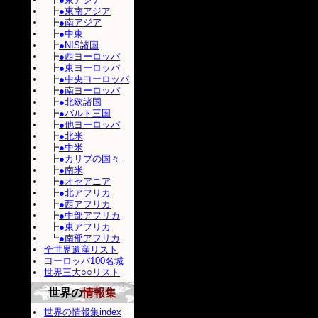
┣
●東南アジア
┣
●南アジア
┣
●中東
┣
●NIS諸国
┣
●西ヨーロッパ
┣
●東ヨーロッパ
┣
●中央ヨーロッパ
┣
●南ヨーロッパ
┣
●北欧諸国
┣
●バルト三国
┣
●他ヨーロッパ
┣
●北米
┣
●中米
┣
●カリブの国々
┣
●南米
┣
●オセアニア
┣
●北アフリカ
┣
●西アフリカ
┣
●中部アフリカ
┣
●東アフリカ
┗
●南部アフリカ
全世界遺産リスト
ヨーロッパ100名城
世界三大○○リスト
世界の
情報集
世界の情報集index