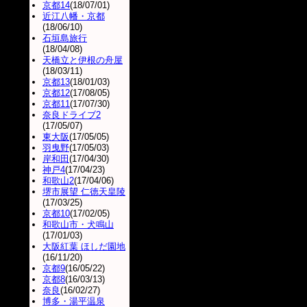
京都14
(18/07/01)
近江八幡・京都
(18/06/10)
石垣島旅行
(18/04/08)
天橋立と伊根の舟屋
(18/03/11)
京都13
(18/01/03)
京都12
(17/08/05)
京都11
(17/07/30)
奈良ドライブ2
(17/05/07)
東大阪
(17/05/05)
羽曳野
(17/05/03)
岸和田
(17/04/30)
神戸4
(17/04/23)
和歌山2
(17/04/06)
堺市展望 仁徳天皇陵
(17/03/25)
京都10
(17/02/05)
和歌山市・犬鳴山
(17/01/03)
大阪紅葉 ほしだ園地
(16/11/20)
京都9
(16/05/22)
京都8
(16/03/13)
奈良
(16/02/27)
博多・湯平温泉