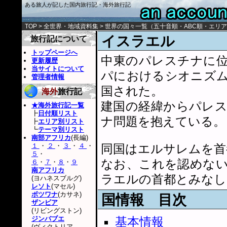
ある旅人が記した国内旅行記・海外旅行記
TOP
>
全世界・地域資料集
>
世界の国々一覧
（
五十音順
・
ABC順
・
エリア
イスラエル
旅行記について
トップページへ
中東のパレスチナに
更新履歴
当サイトについて
パにおけるシオニズ
管理者情報
国された。
海外
旅行記
建国の経緯からパレ
★海外旅行記一覧
┣
日付順リスト
ナ問題を抱えている。
┣
エリア別リスト
┗
テーマ別リスト
南部アフリカ
(長編)
１
・
２
・
３
・
４
・
同国はエルサレムを首
５
・
なお、これを認めな
６
・
７
・
８
・
９
南アフリカ
ラエルの首都とみなし
(ヨハネスブルグ)
レソト
(マセル)
ボツワナ
(カサネ)
国情報 目次
ザンビア
(リビングストン)
ジンバブエ
基本情報
(ヴィクトリア