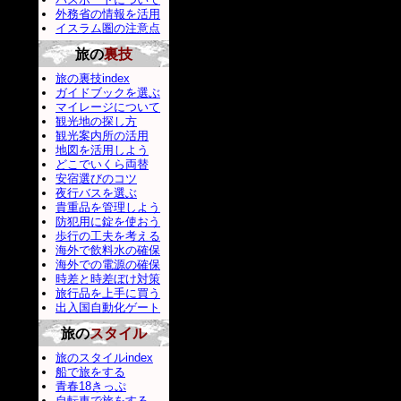
外務省の情報を活用
イスラム圏の注意点
旅の
裏技
旅の裏技index
ガイドブックを選ぶ
マイレージについて
観光地の探し方
観光案内所の活用
地図を活用しよう
どこでいくら両替
安宿選びのコツ
夜行バスを選ぶ
貴重品を管理しよう
防犯用に錠を使おう
歩行の工夫を考える
海外で飲料水の確保
海外での電源の確保
時差と時差ぼけ対策
旅行品を上手に買う
出入国自動化ゲート
旅の
スタイル
旅のスタイルindex
船で旅をする
青春18きっぷ
自転車で旅をする