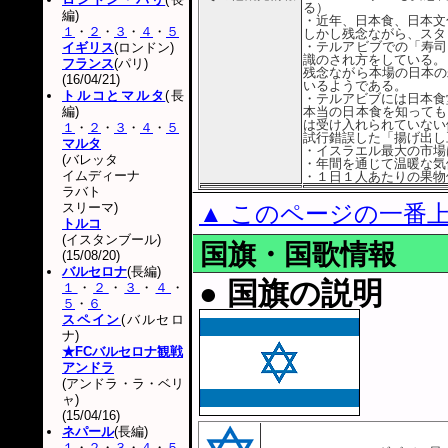
る）
編)
・近年、日本食、日本文
１
・
２
・
３
・
４
・
５
しかし残念ながら、スタ
・テルアビブでの「寿司
イギリス
(ロンドン)
識のされ方をしている。
フランス
(パリ)
残念ながら本場の日本の
(16/04/21)
いるようである。
トルコとマルタ
(長
・テルアビブには日本食
編)
本当の日本食を知っても
は受け入れられていない
１
・
２
・
３
・
４
・
５
試行錯誤した「揚げ出し
マルタ
・イスラエル最大の市場
(バレッタ
・年間を通じて温暖な気
イムディーナ
・１日１人あたりの果物
ラバト
スリーマ)
▲ このページの一番
トルコ
(イスタンブール)
国旗・国歌情報
(15/08/20)
バルセロナ
(長編)
● 国旗の説明
１
・
２
・
３
・
４
・
５
・
６
スペイン
(バルセロ
ナ)
★FCバルセロナ観戦
アンドラ
(アンドラ・ラ・ベリ
ャ)
(15/04/16)
ネパール
(長編)
１
・
２
・
３
・
４
・
５