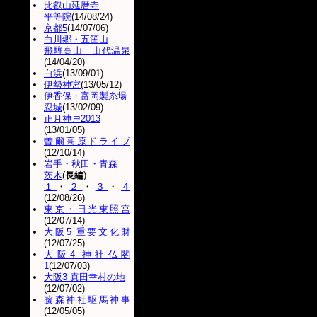
比叡山延暦寺
平等院
(14/08/24)
京都5
(14/07/06)
白川郷・五箇山
飛騨高山 山代温泉
(14/04/20)
白浜
(13/09/01)
伊勢神宮
(13/05/12)
伊香保・富岡製糸場
忍城
(13/02/09)
正月神戸2013
(13/01/05)
曽爾高原ドライブ
(12/10/14)
岩手・秋田・青森
茨木
(
長編
)
１
・
２
・
３
・
４
(12/08/26)
東京・日光東照宮
(12/07/14)
大阪5 重要文化財
(12/07/25)
大阪4 神社仏閣
1
(12/07/03)
大阪3 真田幸村の地
(12/07/02)
藤森神社駆馬神事
(12/05/05)