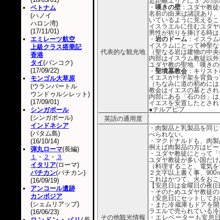
近距離エリアに３つの宗
・
嘆きの壁
：ユダヤ教徒
ベトナム
名前の由来は諸説あり、
(ハノイ
いているように見えるこ
ハロン湾)
イスラエルに住むユダヤ
(17/11/01)
男性が祈りを捧げる時は
エミレーツ航空
・
岩のドーム
：イスラム
イスラムにとって神聖な
上級クラス搭乗記
代表的な観光地
（聖なる岩は建物の中央
香港
内部はイスラム教徒以外
タイ
(バンコク)
ユダヤ教の聖地「嘆きの
(17/09/22)
・
聖墳墓教会
：キリスト
イエスが十字架を背負っ
モンゴル大草原
（ちなみに道の初めには
(ウランバートル
教会はイエスの墓とされ
ウンドゥルシレット)
内部にある「石の台」は
(17/09/01)
イエスを安置したとされ
●テルアビブ
シンガポール
(シンガポール)
英語の通用度
インドネシア
・肉製品と乳製品を同じ
(バタム島)
べられない。
・マクドナルドも、肉製
(16/10/14)
例えば肉製品の方はビー
弾丸ローマ
(長編)
・ユダヤ教徒にとって「
１
・
２
・
３
ユダヤ教徒が多い国だけ
イタリア
(ローマ)
（料理すること、電気を
バチカン
(バチカン)
２文字以上書く事、90
これはかつて、火をおこ
(16/09/19)
【安息日は金曜日の夜(日
アンコール遺跡
・そのためユダヤ教徒の
カンボジア
（安息日にセットしてお
(シェムリアップ)
・また冷蔵庫もドアを開
ラエルで売られている冷
(16/06/23)
その他観光情報
・エレベーターも安息
ロンドン・パリ
(長