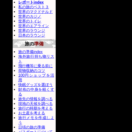
レポートindex
私の旅のベスト３
世界のマクドナルド
世界のカジノ
世界のトイレ
世界のエアライン
世界のラウンジ
日本のラウンジ
旅の
準備
旅の準備index
海外旅行持ち物リス
ト
飛行機等に乗る前に
荷物収納のコツ
100円ショップを活
用
快眠グッズを選ぼう
財布の中身を軽くす
る
旅先の情報を調べる
現地の天候を調べる
旅行の時期を考える
お土産を考える
旅行メモを作成しよ
う
日頃の旅の準備
パスポートについて