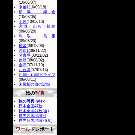
(10/06/07)
京都1
(10/05/18)
横浜・鎌倉
(10/03/05)
土佐
(10/02/10)
宮城・山形・福島
(09/08/20)
鳥取・島根
(09/03/20)
博多
(08/12/06)
沖縄1
(08/11/22)
名古屋
(08/11/02)
徳島
(08/08/02)
金沢
(07/11/10)
お台場
(07/07/14)
四国・山陽ドライブ
(06/08/11)
未掲載の旅の記録
旅の
写真
旅の写真index
日本全国47枚
日本全国47枚(食)
世界各国地域別
世界各国地域別(食)
ワールド
レポート