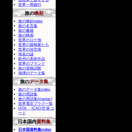
世界一周旅行
旅の
喚起
旅の喚起index
旅の名言集
旅の書籍
旅の映画
世界のロケ地
世界の探検家たち
世界の珍空港
地名の諺
欧州の美術作品
世界のブランド
旅の資格試験
地球のデータ集
旅の
データ集
旅のデータ集index
旅の用語集
旅の用語集(maniac)
世界電圧プラグ一覧
IATA・ICAO空港コ
ード
日本国内
資料集
日本国資料集index