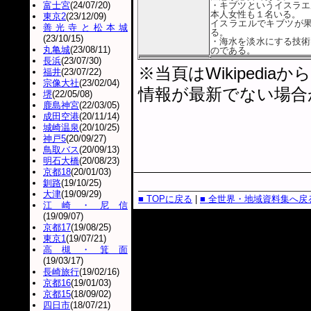
富士宮
(24/07/20)
・キブツというイスラエ
本人女性も１名いる。
東京2
(23/12/09)
イスラエルでキブツが
善光寺と松本城
る。
(23/10/15)
・海水を淡水にする技術
丸亀城
(23/08/11)
のである。
長浜
(23/07/30)
※当頁はWikiped
福井
(23/07/22)
宗像大社
(23/02/04)
情報が最新でない場合
堺
(22/05/08)
鹿島神宮
(22/03/05)
成田空港
(20/11/14)
城崎温泉
(20/10/25)
神戸5
(20/09/27)
鳥取バス
(20/09/13)
明石大橋
(20/08/23)
京都18
(20/01/03)
釧路
(19/10/25)
大津
(19/09/29)
■ TOPに戻る
|
■ 全世界・地域資料集へ戻
江崎・尼信
(19/09/07)
京都17
(19/08/25)
東京1
(19/07/21)
高槻・箕面
(19/03/17)
長崎旅行
(19/02/16)
京都16
(19/01/03)
京都15
(18/09/02)
四日市
(18/07/21)