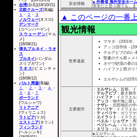
● 外務省 海外安全ホー
安全情報
台湾
(台北)(18/10/21)
安全だと思う国でも、ま
北欧クルーズ
(長編)
１
・
２
・
３
▲ このページの一番
ノルウェー
(オスロ)
デンマーク
観光情報
(コペンハーゲン)
スウェーデン
(マル
メ)
マサダ - (2001年
(18/09/21)
アッコ旧市街 - (2
弾丸ブルネイ・ラオ
テルアビブの白い都市
ス
聖書のテル群＝メギ
ブルネイ
(バンダル
世界遺産
スリブガワン)
ネゲヴ砂漠の香の道と
ラオス
(ビエンチャ
ハイファと西ガリラ
ン)
(18/08/12)
エルサレムの旧市街と
バルト周遊
(長編)
１
・
２
・
３
・
４
・
・
エルサレム
：首都。イ
５
・
６
・
７
・
テルアビブ
：最大都市
・
ハイファ
：イスラエル
ポーランド
・
アッコ
：地中海に面し
(ワルシャワ)
・
ナザレ
：北部地区の中
リトアニア
主要都市
・
ナハリヤ
：イスラエル
(ヴィリニュス)
・
ティベリヤ
：ガリラヤ
・
エイラット
：イスラエ
ラトビア
(リガ)
・
ベエル・シェヴァ
：周
エストニア
(タリン)
・
ベツレヘム
：パレスチ
フィンランド
・
エリコ
：パレスチナ自
(ヘルシンキ)
●エルサレム
(18/05/01)