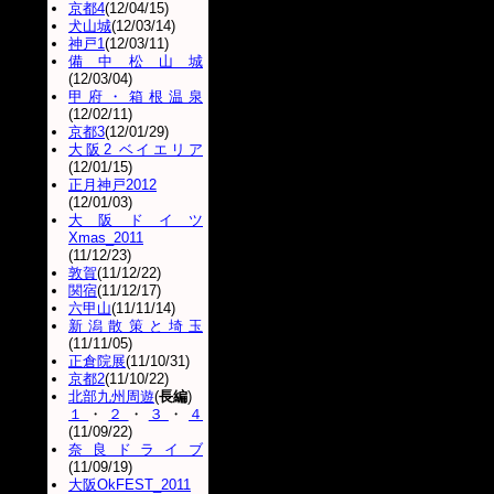
京都4
(12/04/15)
犬山城
(12/03/14)
神戸1
(12/03/11)
備中松山城
(12/03/04)
甲府・箱根温泉
(12/02/11)
京都3
(12/01/29)
大阪2 ベイエリア
(12/01/15)
正月神戸2012
(12/01/03)
大阪ドイツ
Xmas_2011
(11/12/23)
敦賀
(11/12/22)
関宿
(11/12/17)
六甲山
(11/11/14)
新潟散策と埼玉
(11/11/05)
正倉院展
(11/10/31)
京都2
(11/10/22)
北部九州周遊
(
長編
)
１
・
２
・
３
・
４
(11/09/22)
奈良ドライブ
(11/09/19)
大阪OkFEST_2011