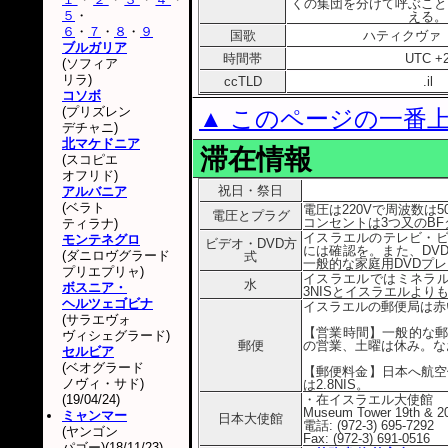
くの集団を分けて呼ぶこと
５
・
える。
６
・
７
・
８
・
９
国歌
ハティクヴァ
ブルガリア
時間帯
UTC +
(ソフィア
リラ)
ccTLD
.il
コソボ
(プリズレン
▲ このページの一番
デチャニ)
北マケドニア
滞在情報
(スコピエ
オフリド)
祝日・祭日
アルバニア
(ベラト
電圧は220Vで周波数は5
電圧とプラグ
コンセントは3つ又のB
ティラナ)
イスラエルのテレビ・ビ
モンテネグロ
ビデオ・DVD方
には確認を。また、DV
(ダニロヴグラード
式
一般的な家庭用DVDプ
プリエプリャ)
イスラエルではミネラル
水
ボスニア・
3NISとイスラエルより
ヘルツェゴビナ
イスラエルの郵便局は赤
(サラエヴォ
【営業時間】一般的な郵
ヴィシェグラード)
郵便
の営業、土曜は休み。なお
セルビア
(ベオグラード
【郵便料金】日本へ航空
ノヴィ・サド)
は2.8NIS。
(19/04/24)
・在イスラエル大使館
Museum Tower 19th & 20th
ミャンマー
日本大使館
電話: (972-3) 695-7292
(ヤンゴン
Fax: (972-3) 691-0516
パゴー)(18/11/23)