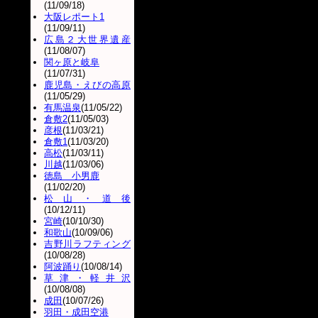
(11/09/18)
大阪レポート1
(11/09/11)
広島２大世界遺産
(11/08/07)
関ヶ原と岐阜
(11/07/31)
鹿児島・えびの高原
(11/05/29)
有馬温泉
(11/05/22)
倉敷2
(11/05/03)
彦根
(11/03/21)
倉敷1
(11/03/20)
高松
(11/03/11)
川越
(11/03/06)
徳島 小男鹿
(11/02/20)
松山・道後
(10/12/11)
宮崎
(10/10/30)
和歌山
(10/09/06)
吉野川ラフティング
(10/08/28)
阿波踊り
(10/08/14)
草津・軽井沢
(10/08/08)
成田
(10/07/26)
羽田・成田空港