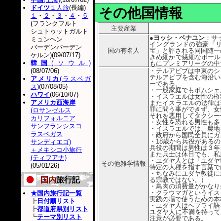
ドイツ
１人旅
(長編)
その他国情報
１
・
２
・
３
・
４
・
５
(フランクフルト
主要産業
シュトゥットガルト
●ヨッシ・ベナユン
：サ
ミュンヘン
イングランドの強豪「
バーデンバーデン
国の有名人
宝」と評される同国随一
ケルン)(09/07/17)
きめ細かで繊細なボール
韓国
(ソウル)
もにプレミアリーグの中
(08/07/06)
・テルアビブは中東のシ
テルアビブを含む海沿い
アメリカ
(ラスベガ
ーである。
ス)
(07/08/05)
・一般家庭でもボムシェ
ハワイ
(06/10/07)
・イスラエルは女性の権
アメリカ西海岸
またイスラエルの法律は
罪に問う事ができず、女
(ロサンゼルス
それを悪用してタクシー
カリフォルニア
・女性を恐れる男性も多
サンフランシスコ
・イスラエルでは、農地
ラスベガス
・政府から国民全員にガ
・18歳から兵役がある
サンディエゴ)
兵役の期間は男性は３年
＋メキシコ小旅行
また兵士は休日でも、私
(ティフアナ)
・ユダヤ人とは「ユダヤ
その他雑学情報
(05/01/26)
特定の人種を指す言葉で
・ちなみにユダヤ教徒に
国内
旅行記
る宗教ではない。）
・鳥肉の消費量がかなり
・クラウマガというイス
★国内旅行記一覧
実践の場で使うための本
┣
日付順リスト
・ユダヤ人はヘブライ語
┣
都道府県別リスト
ユダヤ人に不満を持って
┗
テーマ別リスト
注意が必要である。