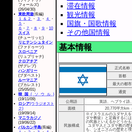
滞在情報
フォールズ)
(26/04/30)
観光情報
東欧周遊
(長編)
１＆２
・
３
・
４
・
国旗・国歌情報
５
・
６
・
７
・
８
・
９
・
10
その他国情報
スイス
(チューリッヒ)
リヒテンシュタイン
基本情報
(ファドゥーツ)
スロベニア
(リュブリャナ)
クロアチア
(ザグレブ)
正式名称
ハンガリー
(ブダペスト)
首都
ルーマニア
最大の都市
(ブカレスト)
(25/05/01)
通貨
韓国
(ソウル)
(19/11/09)
公用語
英語、ヘブライ語
ロシア
(ウラジオスト
ク)
面積
20,770平方km
(19/09/14)
※イスラエルのユダヤ人を
マニラカジノ
ダヤ教徒）と定義するには
の民族といえるかどうかも
(19/06/22)
民族構成
ユダヤ人とユダヤ教の歴
バルカン半島
(長編)
も、シオニズムの歴史と理
１
・
２
・
３
・
４
・