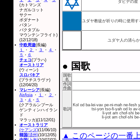
ダビデの星
(カトマンズ
ナガルコット
サクー
ボダナート
ユダヤ教徒が祈りの時に使用する
パタン
バクタプル
マウンテンフライト)
(12/12/18)
ユダヤ人の清らか
中欧周遊
(長編)
１
・
２
・
３
・
４
・
５
・
６
チェコ
(プラハ)
● 国歌
オーストリア
(ウィーン)
スロバキア
国歌
名
(ブラチスラヴァ)
作詞
(12/04/20)
作曲
マレーシア
(長編)
AirAsia
・
１
・
２
・
３
・
４
・
５
(クアラルンプール
Kol od ba-lei-vav pe-ni-mah ne-fesh y
歌詞
tsi-yon tso-fi-yah od lo av-
ゲンティンハイラン
li-yot am chof-shi be-
ド
li-yot am chof-shi be-
マラッカ)(11/12/01)
オーストラリア
(ケアンズ)
(11/06/10)
▲ このページの一番
韓国
(済州)
(10/12/05)
中国
(上海)
(10/07/02)