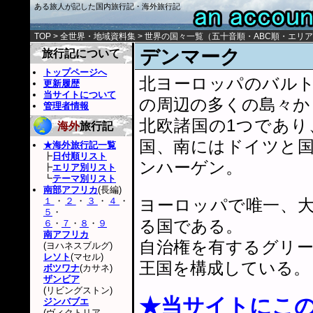
ある旅人が記した国内旅行記・海外旅行記
TOP
>
全世界・地域資料集
>
世界の国々一覧
（
五十音順
・
ABC順
・
エリア
デンマーク
旅行記について
トップページへ
北ヨーロッパのバル
更新履歴
当サイトについて
の周辺の多くの島々か
管理者情報
北欧諸国の1つであ
海外
旅行記
国、南にはドイツと
★海外旅行記一覧
┣
日付順リスト
ンハーゲン。
┣
エリア別リスト
┗
テーマ別リスト
南部アフリカ
(長編)
１
・
２
・
３
・
４
・
ヨーロッパで唯一、
５
・
る国である。
６
・
７
・
８
・
９
南アフリカ
自治権を有するグリ
(ヨハネスブルグ)
レソト
(マセル)
王国を構成している。
ボツワナ
(カサネ)
ザンビア
(リビングストン)
★当サイトにこ
ジンバブエ
(ヴィクトリア