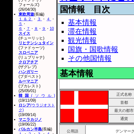
フォールズ)
国情報 目次
(26/04/30)
東欧周遊
(長編)
１＆２
・
３
・
４
・
基本情報
５
・
６
・
７
・
８
・
９
・
10
滞在情報
スイス
(チューリッヒ)
観光情報
リヒテンシュタイン
国旗・国歌情報
(ファドゥーツ)
スロベニア
その他国情報
(リュブリャナ)
クロアチア
(ザグレブ)
基本情報
ハンガリー
(ブダペスト)
ルーマニア
(ブカレスト)
(25/05/01)
正式名称
韓国
(ソウル)
(19/11/09)
首都
ロシア
(ウラジオスト
ク)
最大の都市
(19/09/14)
通貨
マニラカジノ
(19/06/22)
バルカン半島
(長編)
公用語
デンマー
１
・
２
・
３
・
４
・