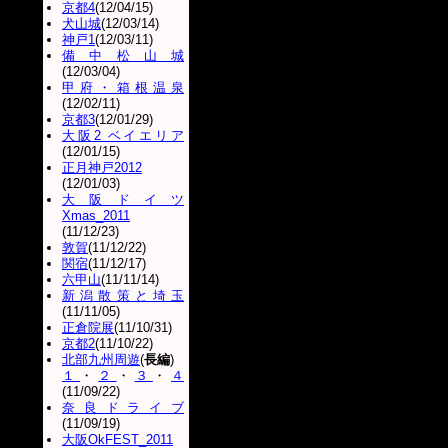
京都4
(12/04/15)
犬山城
(12/03/14)
神戸1
(12/03/11)
備中松山城
(12/03/04)
甲府・箱根温泉
(12/02/11)
京都3
(12/01/29)
大阪2 ベイエリア
(12/01/15)
正月神戸2012
(12/01/03)
大阪ドイツ
Xmas_2011
(11/12/23)
敦賀
(11/12/22)
関宿
(11/12/17)
六甲山
(11/11/14)
新潟散策と埼玉
(11/11/05)
正倉院展
(11/10/31)
京都2
(11/10/22)
北部九州周遊
(
長編
)
１
・
２
・
３
・
４
(11/09/22)
奈良ドライブ
(11/09/19)
大阪OkFEST_2011