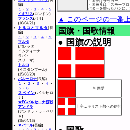
・国技はサッカー。
編)
・国民食は「スモーブロ
バターを塗ったパンに、
１
・
２
・
３
・
４
・
５
イギリス
(ロンドン)
▲ このページの一番
フランス
(パリ)
(16/04/21)
トルコとマルタ
(長
国旗・国歌情報
編)
１
・
２
・
３
・
４
・
５
● 国旗の説明
マルタ
(バレッタ
イムディーナ
ラバト
スリーマ)
トルコ
(イスタンブール)
(15/08/20)
バルセロナ
(長編)
１
・
２
・
３
・
４
・
５
・
６
祖国愛
スペイン
(バルセロ
ナ)
★FCバルセロナ観戦
十字…キリスト教への信仰
アンドラ
(アンドラ・ラ・ベリ
ャ)
(15/04/16)
ネパール
(長編)
１
・
２
・
３
・
４
・
５