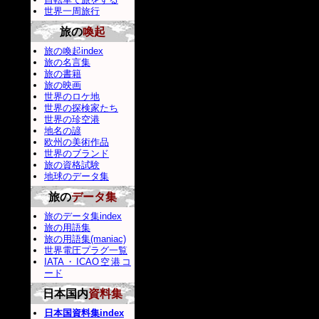
世界一周旅行
旅の
喚起
旅の喚起index
旅の名言集
旅の書籍
旅の映画
世界のロケ地
世界の探検家たち
世界の珍空港
地名の諺
欧州の美術作品
世界のブランド
旅の資格試験
地球のデータ集
旅の
データ集
旅のデータ集index
旅の用語集
旅の用語集(maniac)
世界電圧プラグ一覧
IATA・ICAO空港コ
ード
日本国内
資料集
日本国資料集index