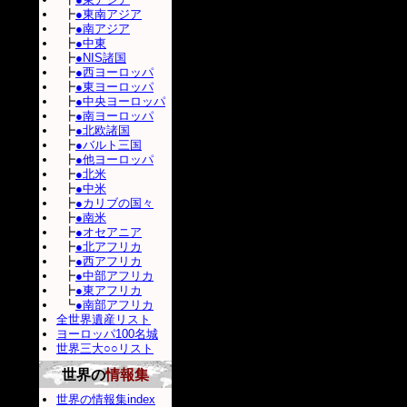
┣
●東南アジア
┣
●南アジア
┣
●中東
┣
●NIS諸国
┣
●西ヨーロッパ
┣
●東ヨーロッパ
┣
●中央ヨーロッパ
┣
●南ヨーロッパ
┣
●北欧諸国
┣
●バルト三国
┣
●他ヨーロッパ
┣
●北米
┣
●中米
┣
●カリブの国々
┣
●南米
┣
●オセアニア
┣
●北アフリカ
┣
●西アフリカ
┣
●中部アフリカ
┣
●東アフリカ
┗
●南部アフリカ
全世界遺産リスト
ヨーロッパ100名城
世界三大○○リスト
世界の
情報集
世界の情報集index