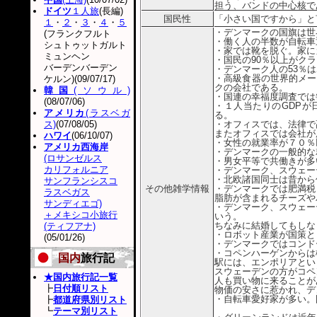
担う、バンドの中心核で
ドイツ
１人旅
(長編)
国民性
「小さい国ですから」と
１
・
２
・
３
・
４
・
５
・デンマークの国旗は世
(フランクフルト
・働く人の半数が自転車
シュトゥットガルト
・家では靴を脱ぐ。家に
ミュンヘン
・国民の90％以上がク
バーデンバーデン
・デンマーク人の53％
・高級食器の世界的メー
ケルン)(09/07/17)
クの会社である。
韓国
(ソウル)
・国連の幸福度調査では
(08/07/06)
・１人当たりのGDPが
アメリカ
(ラスベガ
る。
ス)
(07/08/05)
・オフィスでは、法律で
またオフィスでは会社が
ハワイ
(06/10/07)
・女性の就業率が７０％
アメリカ西海岸
・デンマークの一般的な
(ロサンゼルス
・男女平等で共働きが多
カリフォルニア
・デンマーク、スウェー
・北欧諸国同士は昔から
サンフランシスコ
その他雑学情報
・デンマークでは肥満税
ラスベガス
脂肪が含まれるチーズや
サンディエゴ)
・デンマーク、スウェー
＋メキシコ小旅行
いう。
ちなみに結婚してもしな
(ティフアナ)
・ロボット産業が国策と
(05/01/26)
・デンマークではコンド
・コペンハーゲンからは
国内
旅行記
駅には、エンポリアとい
スウェーデンの方がコペ
★国内旅行記一覧
人も買い物に来ることが
┣
日付順リスト
物価の安さに惹かれ、デ
・自転車愛好家が多い。
┣
都道府県別リスト
┗
テーマ別リスト