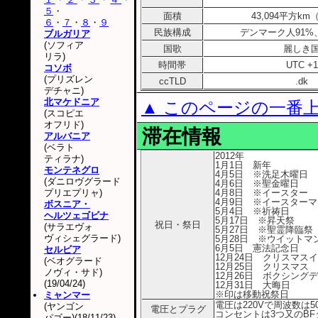
５
・
面積
43,094平方km
６
・
７
・
８
・
９
民族構成
デンマーク人91%
ブルガリア
(ソフィア
国歌
麗しき
リラ)
時間帯
UTC +1
コソボ
(プリズレン
ccTLD
.dk
デチャニ)
北マケドニア
▲ このページの一番
(スコピエ
オフリド)
滞在情報
アルバニア
(ベラト
2012年
ティラナ)
1月1日 新年
モンテネグロ
4月5日 ※洗足木曜日
(ダニロヴグラード
4月6日 ※聖金曜日
プリエプリャ)
4月8日 ※イースター
4月9日 ※イースター
ボスニア・
5月4日 ※祈祷日
ヘルツェゴビナ
5月17日 ※昇天祭
祝日・祭日
(サラエヴォ
5月27日 ※聖霊降臨祭
ヴィシェグラード)
5月28日 ※ウイットマ
6月5日 憲法記念日
セルビア
12月24日 クリスマス
(ベオグラード
12月25日 クリスマス
ノヴィ・サド)
12月26日 ボクシング
(19/04/24)
12月31日 大晦日
※印は移動祝祭日
ミャンマー
電圧は220Vで周波数は5
(ヤンゴン
電圧とプラグ
コンセントは3つ又のB
パゴー)(18/11/23)