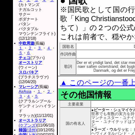
● 国歌
(カトマンズ
※国民歌として国の
ナガルコット
サクー
歌「King Christian
ボダナート
パタン
ちて）」の２つの公式
バクタプル
マウンテンフライト)
これは前者で、穏やか
(12/12/18)
中欧周遊
(長編)
国歌名
１
・
２
・
３
・
４
・
５
・
６
作詞作曲
チェコ
(プラハ)
オーストリア
Der er et yndigt land, det star m
歌詞
naer salten osterstrand; det bugt
(ウィーン)
Danmark, og det er Freja
スロバキア
(ブラチスラヴァ)
▲ このページの一番
(12/04/20)
マレーシア
(長編)
AirAsia
・
１
・
２
・
その他国情報
３
・
４
・
５
(クアラルンプール
主要産業
ゲンティンハイラン
●ピーター・シュマイケ
ド
世界でも有数の実力を持つ
マラッカ)(11/12/01)
マンチェスター・ユナイ
オーストラリア
ター・ユナイテッドは
国の有名人
(ケアンズ)
(11/06/10)
ど。
●ラーズ・ウルリッヒ
：
韓国
(済州)
(10/12/05)
ヘヴィメタルバンド・メ
中国
(上海)
(10/07/02)