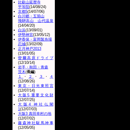
比叡山延暦寺
平等院
(14/08/24)
京都5
(14/07/06)
白川郷・五箇山
飛騨高山 山代温泉
(14/04/20)
白浜
(13/09/01)
伊勢神宮
(13/05/12)
伊香保・富岡製糸場
忍城
(13/02/09)
正月神戸2013
(13/01/05)
曽爾高原ドライブ
(12/10/14)
岩手・秋田・青森
茨木
(
長編
)
１
・
２
・
３
・
４
(12/08/26)
東京・日光東照宮
(12/07/14)
大阪5 重要文化財
(12/07/25)
大阪4 神社仏閣
1
(12/07/03)
大阪3 真田幸村の地
(12/07/02)
藤森神社駆馬神事
(12/05/05)