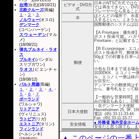
日本のNTSC方式では
台湾
(台北)(18/10/21)
ビデオ・DVD方
では再生できない。DV
式
北欧クルーズ
(長編)
プレーヤーなら見ること
１
・
２
・
３
ほとんどの場所で、水道
水
ノルウェー
(オスロ)
入するといい。ミネラル
国際郵便のシステムは以
デンマーク
(コペンハーゲン)
【A Prioritaire：優先便】
スウェーデン
(マル
ポスト投函可能。ハガキ
メ)
Prioritaire」と
(18/09/21)
【B Economique：エ
弾丸ブルネイ・ラオ
ポスト投函不可。郵便局で「
ス
50gまでの封書を日本へ
ブルネイ
(バンダル
い。
郵便
スリブガワン)
小包を日本まで送る場合
ラオス
(ビエンチャ
1030DKK、エコノミ
ン)
ル、エコノミー便は緑の
(18/08/12)
が目安だ。
バルト周遊
(長編)
デンマークの郵便局はす
から、番号札をとって順
１
・
２
・
３
・
４
・
５
・
６
・
７
【一般的な営業時間】月～金曜
ポーランド
みの場合もある）、日曜
(ワルシャワ)
・在デンマーク大使館
リトアニア
Havneholmen 25, 9F, 15
日本大使館
電話: (45) 33-11-33-44
(ヴィリニュス)
Fax: (45) 33-11-33-77
ラトビア
(リガ)
● 外務省 海外安全ホー
エストニア
(タリン)
安全情報
安全だと思う国でも、ま
フィンランド
(ヘルシンキ)
▲ このページの一番
(18/05/01)