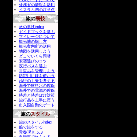
外務省の情報を活用
イスラム圏の注意点
旅の
裏技
旅の裏技index
ガイドブックを選ぶ
マイレージについて
観光地の探し方
観光案内所の活用
地図を活用しよう
どこでいくら両替
安宿選びのコツ
夜行バスを選ぶ
貴重品を管理しよう
防犯用に錠を使おう
歩行の工夫を考える
海外で飲料水の確保
海外での電源の確保
時差と時差ぼけ対策
旅行品を上手に買う
出入国自動化ゲート
旅の
スタイル
旅のスタイルindex
船で旅をする
青春18きっぷ
自転車で旅をする