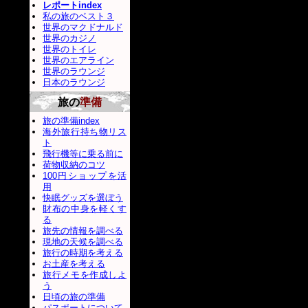
レポートindex
私の旅のベスト３
世界のマクドナルド
世界のカジノ
世界のトイレ
世界のエアライン
世界のラウンジ
日本のラウンジ
旅の
準備
旅の準備index
海外旅行持ち物リス
ト
飛行機等に乗る前に
荷物収納のコツ
100円ショップを活
用
快眠グッズを選ぼう
財布の中身を軽くす
る
旅先の情報を調べる
現地の天候を調べる
旅行の時期を考える
お土産を考える
旅行メモを作成しよ
う
日頃の旅の準備
パスポートについて