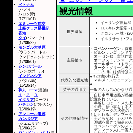
ベトナム
観光情報
(ハノイ
ハロン湾)
(17/11/01)
イェリング墳墓群 、
エミレーツ航空
ロスキレ大聖堂 - (
上級クラス搭乗記
世界遺産
香港
クロンボー城 - (2
タイ
(バンコク)
イルリサット･フィヨ
(17/09/22)
モンゴル大草原
・
コペンハーゲン
：首都
(ウランバートル
・
ビルン
：レゴランドで
・
オーゼンセ
：童話作家
ウンドゥルシレット)
主要都市
・
オーフス
：デンマーク第
(17/09/01)
・
オールボー
：ユトラン
シンガポール
・
ヌーク
：グリーンラン
(シンガポール)
この街には信号は４つ
インドネシア
●その他の旅行先
代表的な観光地
・
マルメ
：スウェーデン
(バタム島)
●
(16/10/14)
英語の通用度
一般の人も含めかなり通
弾丸ローマ
(長編)
１
・
２
・
３
・自転車専用道路が整備
設置されている。
イタリア
(ローマ)
・年越しには、イスの上
バチカン
(バチカン)
この時、願い事をする人
(16/09/19)
・デンマークの名物の１
アンコール遺跡
もいわれる。デンマーク
その他観光情報
・子どもがおしゃぶりを
カンボジア
・30歳を過ぎて独身の
(シェムリアップ)
・コペンハーゲンのスト
(16/06/23)
・デンマーク人に一番人
ロンドン・パリ
(長