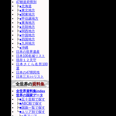
47都道府県別
┣
●北海道
┣
●東北地方
┣
●関東地方
┣
●甲信越地方
┣
●東海地方
┣
●北陸地方
┣
●関西地方
┣
●中国地方
┣
●四国地方
┣
●九州地方
┗
●沖縄
日本の世界遺産
日本100名城リスト
現存１２天守
日本さくら名所100
選
日本の47県民性
日本三大○○リスト
全世界の
資料集
全世界資料集index
世界の国家データ
┣
■五十音順で探す
┣
■ABC順で探す
┣
■国旗一覧で探す
┗
■エリア別で探す
┣
●東アジア