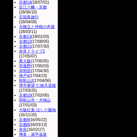
京都14
(18/07/01)
近江八幡・京都
(18/06/10)
石垣島旅行
(18/04/08)
天橋立と伊根の舟屋
(18/03/11)
京都13
(18/01/03)
京都12
(17/08/05)
京都11
(17/07/30)
奈良ドライブ2
(17/05/07)
東大阪
(17/05/05)
羽曳野
(17/05/03)
岸和田
(17/04/30)
神戸4
(17/04/23)
和歌山2
(17/04/06)
堺市展望 仁徳天皇陵
(17/03/25)
京都10
(17/02/05)
和歌山市・犬鳴山
(17/01/03)
大阪紅葉 ほしだ園地
(16/11/20)
京都9
(16/05/22)
京都8
(16/03/13)
奈良
(16/02/27)
博多・湯平温泉