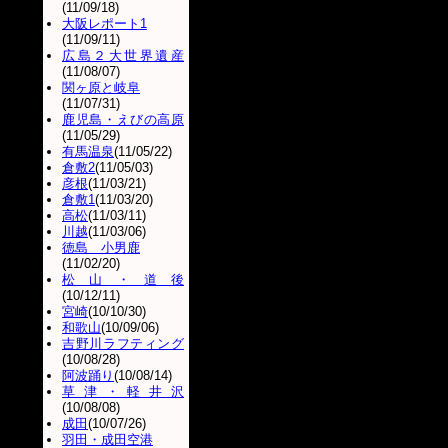
(11/09/18)
大阪レポート1
(11/09/11)
広島２大世界遺産
(11/08/07)
関ヶ原と岐阜
(11/07/31)
鹿児島・えびの高原
(11/05/29)
有馬温泉
(11/05/22)
倉敷2
(11/05/03)
彦根
(11/03/21)
倉敷1
(11/03/20)
高松
(11/03/11)
川越
(11/03/06)
徳島 小男鹿
(11/02/20)
松山・道後
(10/12/11)
宮崎
(10/10/30)
和歌山
(10/09/06)
吉野川ラフティング
(10/08/28)
阿波踊り
(10/08/14)
草津・軽井沢
(10/08/08)
成田
(10/07/26)
羽田・成田空港