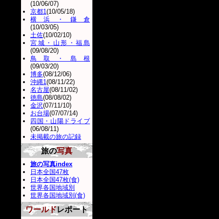
(10/06/07)
京都1
(10/05/18)
横浜・鎌倉
(10/03/05)
土佐
(10/02/10)
宮城・山形・福島
(09/08/20)
鳥取・島根
(09/03/20)
博多
(08/12/06)
沖縄1
(08/11/22)
名古屋
(08/11/02)
徳島
(08/08/02)
金沢
(07/11/10)
お台場
(07/07/14)
四国・山陽ドライブ
(06/08/11)
未掲載の旅の記録
旅の
写真
旅の写真index
日本全国47枚
日本全国47枚(食)
世界各国地域別
世界各国地域別(食)
ワールド
レポート