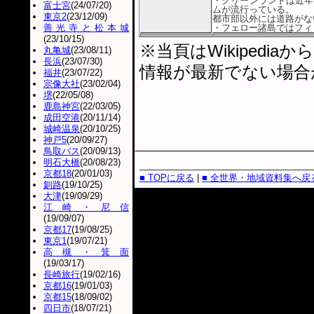
・グリーンランドは近年
富士宮
(24/07/20)
ムが流行っている。
東京2
(23/12/09)
都市部以外には道路がな
善光寺と松本城
・フェロー諸島ではフィ
(23/10/15)
※当頁はWikiped
丸亀城
(23/08/11)
長浜
(23/07/30)
情報が最新でない場合
福井
(23/07/22)
宗像大社
(23/02/04)
堺
(22/05/08)
鹿島神宮
(22/03/05)
成田空港
(20/11/14)
城崎温泉
(20/10/25)
神戸5
(20/09/27)
鳥取バス
(20/09/13)
明石大橋
(20/08/23)
京都18
(20/01/03)
■ TOPに戻る
|
■ 全世界・地域資料集へ戻
釧路
(19/10/25)
大津
(19/09/29)
江崎・尼信
(19/09/07)
京都17
(19/08/25)
東京1
(19/07/21)
高槻・箕面
(19/03/17)
長崎旅行
(19/02/16)
京都16
(19/01/03)
京都15
(18/09/02)
四日市
(18/07/21)