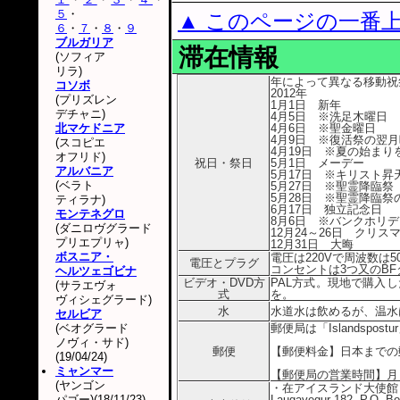
５
・
▲ このページの一番
６
・
７
・
８
・
９
ブルガリア
滞在情報
(ソフィア
リラ)
年によって異なる移動祝
コソボ
2012年
(プリズレン
1月1日 新年
デチャニ)
4月5日 ※洗足木曜日
北マケドニア
4月6日 ※聖金曜日
4月9日 ※復活祭の翌月
(スコピエ
4月19日 ※夏の始まり
オフリド)
祝日・祭日
5月1日 メーデー
アルバニア
5月17日 ※キリスト昇
(ベラト
5月27日 ※聖霊降臨祭
5月28日 ※聖霊降臨祭
ティラナ)
6月17日 独立記念日
モンテネグロ
8月6日 ※バンクホリデ
(ダニロヴグラード
12月24～26日 クリス
プリエプリャ)
12月31日 大晦
ボスニア・
電圧は220Vで周波数は5
電圧とプラグ
コンセントは3つ又のB
ヘルツェゴビナ
ビデオ・DVD方
PAL方式。現地で購入
(サラエヴォ
式
を。
ヴィシェグラード)
水
水道水は飲めるが、温水
セルビア
(ベオグラード
郵便局は「Islandspos
ノヴィ・サド)
郵便
【郵便料金】日本までの郵
(19/04/24)
ミャンマー
【郵便局の営業時間】月～
(ヤンゴン
・在アイスランド大使館
パゴー)(18/11/23)
Laugavegur 182, P.O. B