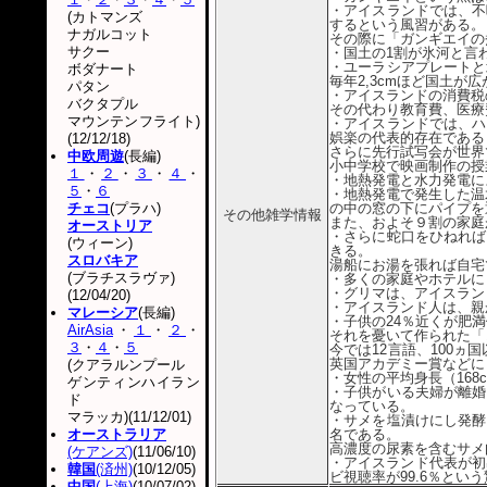
・アイスランドでは、不
(カトマンズ
するという風習がある。
ナガルコット
その際に「ガンギエイの
サクー
・国土の1割が氷河と言
・ユーラシアプレートと
ボダナート
毎年2,3cmほど国土が
パタン
・アイスランドの消費税
バクタプル
その代わり教育費、医療
マウンテンフライト)
・アイスランドでは、ハ
娯楽の代表的存在である
(12/12/18)
さらに先行試写会が世界
中欧周遊
(長編)
小中学校で映画制作の授
１
・
２
・
３
・
４
・
・地熱発電と水力発電に
５
・
６
・地熱発電で発生した温
チェコ
(プラハ)
の中の窓の下にパイプを
その他雑学情報
また、およそ９割の家庭
オーストリア
・さらに蛇口をひねれば
(ウィーン)
きる。
スロバキア
湯船にお湯を張れば自宅
(ブラチスラヴァ)
・多くの家庭やホテルに
・グリマは、アイスラン
(12/04/20)
・アイスランド人は、親
マレーシア
(長編)
・子供の24％近くが肥
AirAsia
・
１
・
２
・
それを憂いて作られた「
３
・
４
・
５
今では12言語、100
英国アカデミー賞などに
(クアラルンプール
・女性の平均身長（16
ゲンティンハイラン
・子供がいる夫婦が離婚
ド
なっている。
マラッカ)(11/12/01)
・サメを塩漬けにし発酵
オーストラリア
名である。
高濃度の尿素を含むサメ
(ケアンズ)
(11/06/10)
・アイスランド代表が初
韓国
(済州)
(10/12/05)
ビ視聴率が99.6％とい
中国
(上海)
(10/07/02)