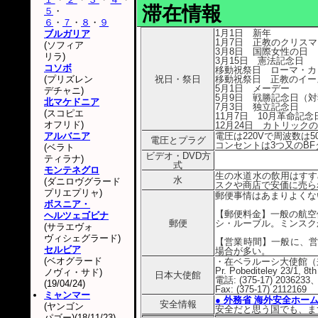
滞在情報
５
・
６
・
７
・
８
・
９
1月1日 新年
ブルガリア
1月7日 正教のクリスマ
(ソフィア
3月8日 国際女性の日
リラ)
3月15日 憲法記念日
コソボ
移動祝祭日 ローマ・カ
(プリズレン
祝日・祭日
移動祝祭日 正教のイー
5月1日 メーデー
デチャニ)
5月9日 戦勝記念日（
北マケドニア
7月3日 独立記念日
(スコピエ
11月7日 10月革命記念
オフリド)
12月24日 カトリック
アルバニア
電圧は220Vで周波数は5
電圧とプラグ
コンセントは3つ又のB
(ベラト
ビデオ・DVD方
ティラナ)
式
モンテネグロ
生の水道水の飲用はすす
水
(ダニロヴグラード
スクや商店で安価に売ら
プリエプリャ)
郵便事情はあまりよくな
ボスニア・
【郵便料金】一般の航空便
ヘルツェゴビナ
郵便
シ・ルーブル。ミンスク
(サラエヴォ
ヴィシェグラード)
【営業時間】一般に、営
セルビア
場合が多い。
(ベオグラード
・在ベラルーシ大使館（
Pr. Pobediteley 23/1, 8th
ノヴィ・サド)
日本大使館
電話: (375-17) 2036233
(19/04/24)
Fax: (375-17) 2112169
ミャンマー
● 外務省 海外安全ホー
安全情報
(ヤンゴン
安全だと思う国でも、ま
パゴー)(18/11/23)