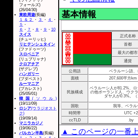
フォールズ)
(26/04/30)
基本情報
東欧周遊
(長編)
１＆２
・
３
・
４
・
５
・
６
・
７
・
８
・
９
・
10
スイス
正式名称
(チューリッヒ)
リヒテンシュタイン
首都
(ファドゥーツ)
最大の都市
スロベニア
(リュブリャナ)
通貨
クロアチア
(ザグレブ)
公用語
ベラルーシ語、
ハンガリー
面積
207,600平方k
(ブダペスト)
ルーマニア
ベラルーシ人が81.2%、ロ
(ブカレスト)
民族構成
の他ポーランド人、ウクラ
(25/05/01)
ダヤ人が0.3%。（
韓国
(ソウル)
(19/11/09)
国歌
我等、ベラル
ロシア
(ウラジオスト
時間帯
UTC +2
ク)
(19/09/14)
ccTLD
.by
マニラカジノ
(19/06/22)
▲ このページの一番
バルカン半島
(長編)
１
・
２
・
３
・
４
・