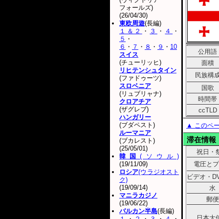
フォールズ)
(26/04/30)
東欧周遊
(長編)
１＆２
・
３
・
４
・
５
・
６
・
７
・
８
・
９
・
10
公用語
スイス
(チューリッヒ)
面積
リヒテンシュタイン
民族構
(ファドゥーツ)
スロベニア
国歌
(リュブリャナ)
時間帯
クロアチア
(ザグレブ)
ccTLD
ハンガリー
(ブダペスト)
▲ このペ
ルーマニア
滞在情報
(ブカレスト)
(25/05/01)
祝日・
韓国
(ソウル)
(19/11/09)
電圧とプ
ロシア
(ウラジオスト
ビデオ・D
ク)
(19/09/14)
水
マニラカジノ
郵便
(19/06/22)
バルカン半島
(長編)
日本大
１
・
２
・
３
・
４
・