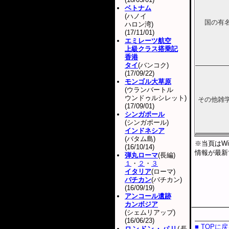
ベトナム
(ハノイ
国の有
ハロン湾)
(17/11/01)
エミレーツ航空
上級クラス搭乗記
香港
タイ
(バンコク)
(17/09/22)
モンゴル大草原
(ウランバートル
ウンドゥルシレット)
その他雑
(17/09/01)
シンガポール
(シンガポール)
インドネシア
(バタム島)
※当頁はWi
(16/10/14)
情報が最新
弾丸ローマ
(長編)
１
・
２
・
３
イタリア
(ローマ)
バチカン
(バチカン)
(16/09/19)
アンコール遺跡
カンボジア
(シェムリアップ)
(16/06/23)
■ TOPに
ロンドン・パリ
(長