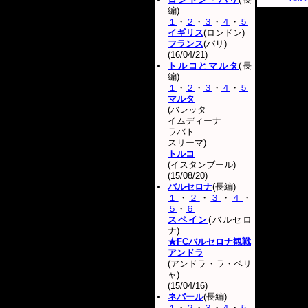
編)
１
・
２
・
３
・
４
・
５
イギリス
(ロンドン)
フランス
(パリ)
(16/04/21)
トルコとマルタ
(長
編)
１
・
２
・
３
・
４
・
５
マルタ
(バレッタ
イムディーナ
ラバト
スリーマ)
トルコ
(イスタンブール)
(15/08/20)
バルセロナ
(長編)
１
・
２
・
３
・
４
・
５
・
６
スペイン
(バルセロ
ナ)
★FCバルセロナ観戦
アンドラ
(アンドラ・ラ・ベリ
ャ)
(15/04/16)
ネパール
(長編)
１
・
２
・
３
・
４
・
５