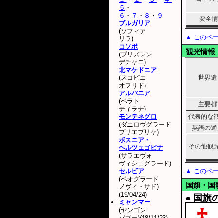
５
・
６
・
７
・
８
・
９
安全情
ブルガリア
(ソフィア
▲ このペ
リラ)
コソボ
観光情報
(プリズレン
デチャニ)
北マケドニア
(スコピエ
世界遺
オフリド)
アルバニア
(ベラト
主要都
ティラナ)
モンテネグロ
代表的な
(ダニロヴグラード
英語の通
プリエプリャ)
ボスニア・
その他観
ヘルツェゴビナ
(サラエヴォ
ヴィシェグラード)
セルビア
▲ このペ
(ベオグラード
国旗・国
ノヴィ・サド)
(19/04/24)
● 国旗
ミャンマー
(ヤンゴン
パゴー)(18/11/23)