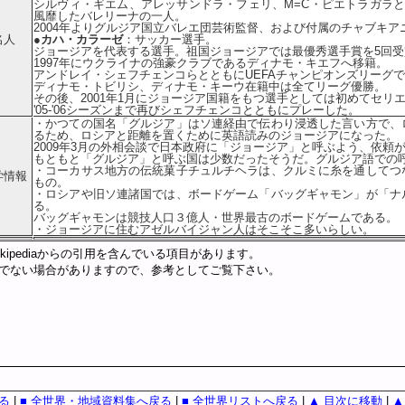
シルヴィ・ギエム、アレッサンドラ・フェリ、M=C・ピエトラガラととも
風靡したバレリーナの一人。
2004年よりグルジア国立バレエ団芸術監督、および付属のチャブキア
名人
●カハ・カラーゼ
：サッカー選手。
ジョージアを代表する選手。祖国ジョージアでは最優秀選手賞を5回
1997年にウクライナの強豪クラブであるディナモ・キエフへ移籍。
アンドレイ・シェフチェンコらとともにUEFAチャンピオンズリーグ
ディナモ・トビリシ、ディナモ・キーウ在籍中は全てリーグ優勝。
その後、2001年1月にジョージア国籍をもつ選手としては初めてセリエ
'05-'06シーズンまで再びシェフチェンコとともにプレーした。
・かつての国名「グルジア」はソ連経由で伝わり浸透した言い方で、
るため、ロシアと距離を置くために英語読みのジョージアになった。
2009年3月の外相会談で日本政府に「ジョージア」と呼ぶよう、依頼
もともと「グルジア」と呼ぶ国は少数だったそうだ。グルジア語での
・コーカサス地方の伝統菓子チュルチヘラは、クルミに糸を通してつ
学情報
もの。
・ロシアや旧ソ連諸国では、ボードゲーム「バッグギャモン」が「ナ
る。
バッグギャモンは競技人口３億人・世界最古のボードゲームである。
・ジョージアに住むアゼルバイジャン人はそこそこ多いらしい。
kipediaからの引用を含んでいる項目があります。
でない場合がありますので、参考としてご覧下さい。
戻る
|
■ 全世界・地域資料集へ戻る
|
■ 全世界リストへ戻る
|
▲ 目次に移動
|
▲