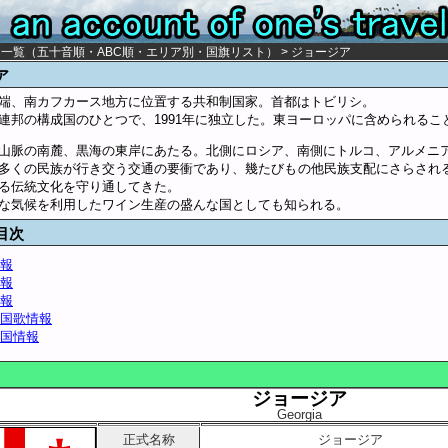
々一覧
（
五十音順
・
ABC順
・
エリア別
・
国旗リスト
） > ジョージア
ア
端、南カフカース地方に位置する共和制国家。首都はトビリシ。
連邦の構成国のひとつで、1991年に独立した。東ヨーロッパに含められるこ
山脈の南麓、黒海の東岸にあたる。北側にロシア、南側にトルコ、アルメニ
多くの民族が行き交う交通の要衝であり、幾たびもの他民族支配にさらされ
る伝統文化を守り通してきた。
な気候を利用したワイン生産の盛んな国としても知られる。
目次
報
報
報
国歌情報
国情報
ジョージア
Georgia
正式名称
ジョージア