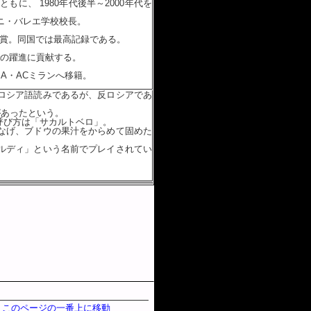
に、 1980年代後半～2000年代を
ニ・バレエ学校校長。
受賞。同国では最高記録である。
での躍進に貢献する。
A・ACミランへ移籍。
ロシア語読みであるが、反ロシアであ
があったという。
呼び方は「サカルトベロ」。
なげ、ブドウの果汁をからめて固めた
ルディ」という名前でプレイされてい
 このページの一番上に移動