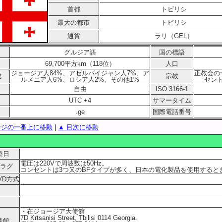
首都
トビリシ
最大の都市
トビリシ
通貨
ラリ（GEL）
グルジア語
国の標語
69,700平方km（118位）
人口
ジョージア人84%、アゼルバイジャン人7%、ア
正教会の
成
宗教
ルメニア人6%、ロシア人2%、その他1%
セン
自由
ISO 3166-1
UTC +4
サマータイム
.ge
国際電話番号
ージの一番上に移動
|
▲ 目次に移動
祭日
電圧は220Vで周波数は50Hz。
ラグ
コンセントは3つ又のBFタイプが多く、日本の電化製品を使用すると
VD方式
・在ジョージア大使館
7D Krtsanisi Street, Tbilisi 0114 Georgia.
使館