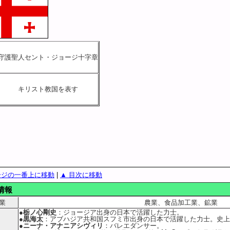
守護聖人セント・ジョージ十字章
キリスト教国を表す
ージの一番上に移動
|
▲ 目次に移動
情報
業
農業、食品加工業、鉱業
●栃ノ心剛史
：ジョージア出身の日本で活躍した力士。
●黒海太
：アブハジア共和国スフミ市出身の日本で活躍した力士。史上
●ニーナ・アナニアシヴィリ
：バレエダンサー。