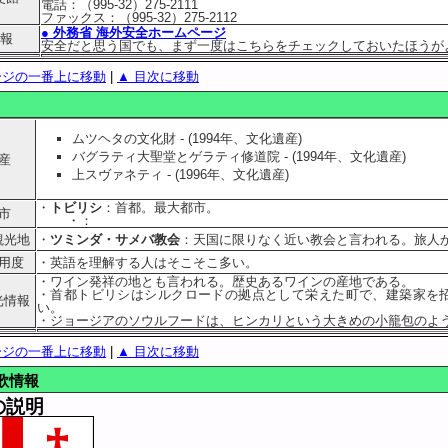
電話：（995-32）275-2111
ファックス：（995-32）275-2112
● 外務省 海外安全ホームページ
報
安全だと思う国でも、まず一度はこちらをチェックしておいたほうが
ージの一番上に移動
|
▲ 目次に移動
ムツヘタの文化財 - (1994年、文化遺産)
バグラティ大聖堂とゲラティ修道院 - (1994年、文化遺産)
産
上スヴァネティ - (1996年、文化遺産)
・
トビリシ
：首都。最大都市。
市
・
：
観光地
・
ツミンダ・サメバ教会
：天国に限りなく近い教会と言われる。旅人
用度
・英語を理解する人はそこそこ多い。
・ワイン発祥の地とも言われる。歴史あるワインの産地である。
・首都トビリシはシルクロードの拠点として栄えた町で、建築家を
光情報
い。
・ジョージアのソウルフードは、ヒンカリという大きめの小籠包のよ
ージの一番上に移動
|
▲ 目次に移動
歌情報
の説明