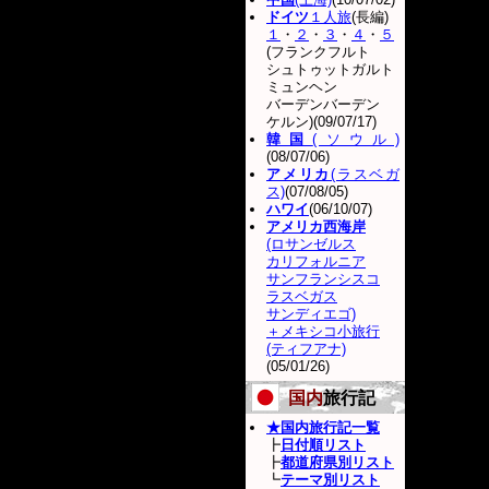
ドイツ
１人旅
(長編)
１
・
２
・
３
・
４
・
５
(フランクフルト
シュトゥットガルト
ミュンヘン
バーデンバーデン
ケルン)(09/07/17)
韓国
(ソウル)
(08/07/06)
アメリカ
(ラスベガ
ス)
(07/08/05)
ハワイ
(06/10/07)
アメリカ西海岸
(ロサンゼルス
カリフォルニア
サンフランシスコ
ラスベガス
サンディエゴ)
＋メキシコ小旅行
(ティフアナ)
(05/01/26)
国内
旅行記
★国内旅行記一覧
┣
日付順リスト
┣
都道府県別リスト
┗
テーマ別リスト