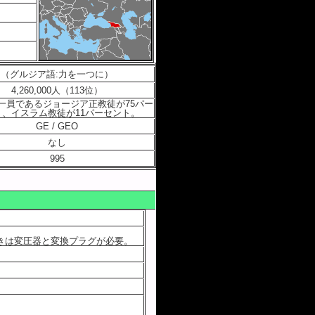
（グルジア語:力を一つに）
4,260,000人（113位）
一員であるジョージア正教徒が75パー
ト、イスラム教徒が11パーセント。
GE / GEO
なし
995
きは変圧器と変換プラグが必要。