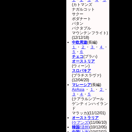
(カトマンズ
ナガルコット
サクー
ボダナート
パタン
バクタプル
マウンテンフライト)
(12/12/18)
中欧周遊
(長編)
１
・
２
・
３
・
４
・
５
・
６
チェコ
(プラハ)
オーストリア
(ウィーン)
スロバキア
(ブラチスラヴァ)
(12/04/20)
マレーシア
(長編)
AirAsia
・
１
・
２
・
３
・
４
・
５
(クアラルンプール
ゲンティンハイラン
ド
マラッカ)(11/12/01)
オーストラリア
(ケアンズ)
(11/06/10)
韓国
(済州)
(10/12/05)
中国
(上海)
(10/07/02)