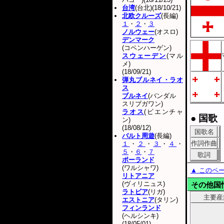
台湾
(台北)(18/10/21)
北欧クルーズ
(長編)
１
・
２
・
３
ノルウェー
(オスロ)
デンマーク
(コペンハーゲン)
スウェーデン
(マル
メ)
(18/09/21)
弾丸ブルネイ・ラオ
ス
ブルネイ
(バンダル
スリブガワン)
ラオス
(ビエンチャ
● 国歌
ン)
(18/08/12)
国歌名
バルト周遊
(長編)
作詞作曲
１
・
２
・
３
・
４
・
５
・
６
・
７
歌詞
ポーランド
(ワルシャワ)
▲ このペ
リトアニア
(ヴィリニュス)
その他国
ラトビア
(リガ)
主要産
エストニア
(タリン)
フィンランド
(ヘルシンキ)
(18/05/01)