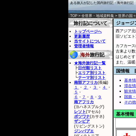
ある旅人が記した国内旅行記・海外旅行記
TOP
>
全世界・地域資料集
>
世界の国
ジョージ
旅行記について
西アジア北
トップページへ
更新履歴
旧ソビエト
当サイトについて
カフカース
管理者情報
古来より数
海外
旅行記
はじめとす
また、温暖
★海外旅行記一覧
┣
日付順リスト
国情報 
┣
エリア別リスト
┗
テーマ別リスト
基本情
南部アフリカ
(長編)
滞在情
１
・
２
・
３
・
４
・
観光情
５
・
国旗・
６
・
７
・
８
・
９
南アフリカ
その他
(ヨハネスブルグ)
レソト
(マセル)
基本情報
ボツワナ
(カサネ)
ザンビア
(リビングストン)
ジンバブエ
(ヴィクトリア