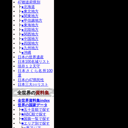
47都道府県別
┣
●北海道
┣
●東北地方
┣
●関東地方
┣
●甲信越地方
┣
●東海地方
┣
●北陸地方
┣
●関西地方
┣
●中国地方
┣
●四国地方
┣
●九州地方
┗
●沖縄
日本の世界遺産
日本100名城リスト
現存１２天守
日本さくら名所100
選
日本の47県民性
日本三大○○リスト
全世界の
資料集
全世界資料集index
世界の国家データ
┣
■五十音順で探す
┣
■ABC順で探す
┣
■国旗一覧で探す
┗
■エリア別で探す
┣
●東アジア