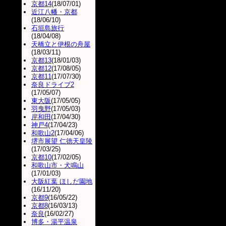
京都14
(18/07/01)
近江八幡・京都
(18/06/10)
石垣島旅行
(18/04/08)
天橋立と伊根の舟屋
(18/03/11)
京都13
(18/01/03)
京都12
(17/08/05)
京都11
(17/07/30)
奈良ドライブ2
(17/05/07)
東大阪
(17/05/05)
羽曳野
(17/05/03)
岸和田
(17/04/30)
神戸4
(17/04/23)
和歌山2
(17/04/06)
堺市展望 仁徳天皇陵
(17/03/25)
京都10
(17/02/05)
和歌山市・犬鳴山
(17/01/03)
大阪紅葉 ほしだ園地
(16/11/20)
京都9
(16/05/22)
京都8
(16/03/13)
奈良
(16/02/27)
博多・湯平温泉