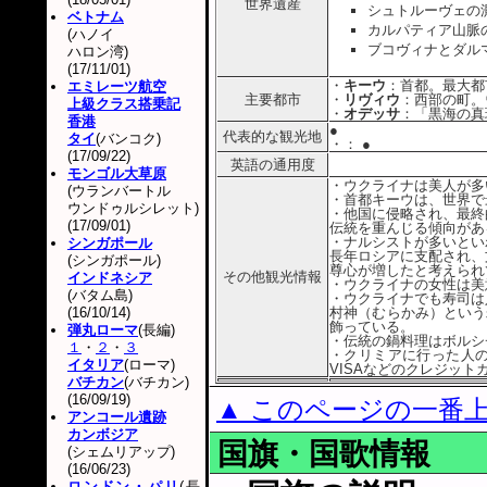
世界遺産
シュトルーヴェの測地
ベトナム
カルパティア山脈のブ
(ハノイ
ブコヴィナとダルマテ
ハロン湾)
(17/11/01)
・
キーウ
：首都。最大都
エミレーツ航空
主要都市
・
リヴィウ
：西部の町。
上級クラス搭乗記
・
オデッサ
：「黒海の真
香港
●
代表的な観光地
タイ
(バンコク)
・
： ●
(17/09/22)
英語の通用度
モンゴル大草原
・ウクライナは美人が多
(ウランバートル
・首都キーウは、世界で
ウンドゥルシレット)
・他国に侵略され、最終
(17/09/01)
伝統を重んじる傾向があ
・ナルシストが多いとい
シンガポール
長年ロシアに支配され、
(シンガポール)
尊心が増したと考えられ
その他観光情報
インドネシア
・ウクライナの女性は美
(バタム島)
・ウクライナでも寿司は
(16/10/14)
村神（むらかみ）という
飾っている。
弾丸ローマ
(長編)
・伝統の鍋料理はボルシ
１
・
２
・
３
・クリミアに行った人
イタリア
(ローマ)
VISAなどのクレジッ
バチカン
(バチカン)
(16/09/19)
▲ このページの一番
アンコール遺跡
カンボジア
国旗・国歌情報
(シェムリアップ)
(16/06/23)
ロンドン・パリ
(長