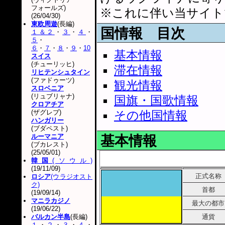
フォールズ)
※これに伴い当サイト
(26/04/30)
東欧周遊
(長編)
国情報 目次
１＆２
・
３
・
４
・
５
・
６
・
７
・
８
・
９
・
10
基本情報
スイス
(チューリッヒ)
滞在情報
リヒテンシュタイン
(ファドゥーツ)
観光情報
スロベニア
(リュブリャナ)
国旗・国歌情報
クロアチア
(ザグレブ)
その他国情報
ハンガリー
(ブダペスト)
ルーマニア
基本情報
(ブカレスト)
(25/05/01)
韓国
(ソウル)
(19/11/09)
正式名称
ロシア
(ウラジオスト
ク)
首都
(19/09/14)
マニラカジノ
最大の都市
(19/06/22)
バルカン半島
(長編)
通貨
１
・
２
・
３
・
４
・