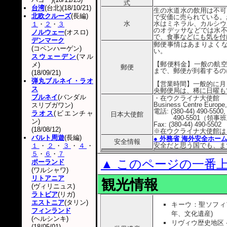
式
台湾
(台北)(18/10/21)
生の水道水の飲用は不可
北欧クルーズ
(長編)
で安価に売られている。
水
水はミネラル、カルシウ
１
・
２
・
３
のオデッサなどでは水不
ノルウェー
(オスロ)
で、食事などにも気を付
デンマーク
郵便事情はあまりよくな
(コペンハーゲン)
い。
スウェーデン
(マル
【郵便料金】一般の航空
メ)
郵便
まで、郵便が到着するの
(18/09/21)
弾丸ブルネイ・ラオ
【営業時間】一般的に月～
ス
央郵便局は、稀に日曜も
ブルネイ
(バンダル
・在ウクライナ大使館
Business Centre Europe,
スリブガワン)
電話: (380-44) 490-5500,
ラオス
(ビエンチャ
日本大使館
490-5501（領事
ン)
Fax: (380-44) 490-5502
(18/08/12)
※在ウクライナ大使館は
バルト周遊
(長編)
● 外務省 海外安全ホー
安全情報
安全だと思う国でも、ま
１
・
２
・
３
・
４
・
５
・
６
・
７
▲ このページの一番
ポーランド
(ワルシャワ)
リトアニア
観光情報
(ヴィリニュス)
ラトビア
(リガ)
エストニア
(タリン)
キーウ：聖ソフィ
フィンランド
年、文化遺産)
(ヘルシンキ)
リヴィウ歴史地区 - 
(18/05/01)