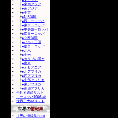
┣
●東南アジア
┣
●南アジア
┣
●中東
┣
●NIS諸国
┣
●西ヨーロッパ
┣
●東ヨーロッパ
┣
●中央ヨーロッパ
┣
●南ヨーロッパ
┣
●北欧諸国
┣
●バルト三国
┣
●他ヨーロッパ
┣
●北米
┣
●中米
┣
●カリブの国々
┣
●南米
┣
●オセアニア
┣
●北アフリカ
┣
●西アフリカ
┣
●中部アフリカ
┣
●東アフリカ
┗
●南部アフリカ
全世界遺産リスト
ヨーロッパ100名城
世界三大○○リスト
世界の
情報集
世界の情報集index