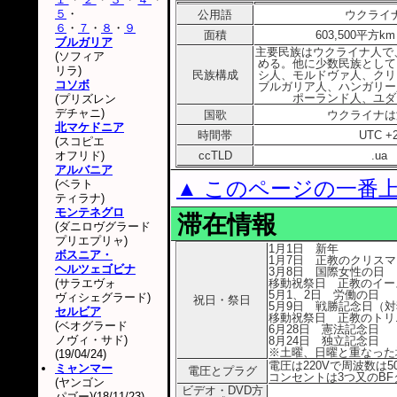
５
・
公用語
ウクライ
６
・
７
・
８
・
９
面積
603,500平方k
ブルガリア
主要民族はウクライナ人で
(ソフィア
める。他に少数民族として
リラ)
民族構成
シ人、モルドヴァ人、クリ
コソボ
ブルガリア人、ハンガリー
ポーランド人、ユダ
(プリズレン
デチャニ)
国歌
ウクライナは
北マケドニア
時間帯
UTC +
(スコピエ
オフリド)
ccTLD
.ua
アルバニア
▲ このページの一番
(ベラト
ティラナ)
モンテネグロ
滞在情報
(ダニロヴグラード
プリエプリャ)
1月1日 新年
ボスニア・
1月7日 正教のクリスマ
ヘルツェゴビナ
3月8日 国際女性の日
(サラエヴォ
移動祝祭日 正教のイー
5月1、2日 労働の日
ヴィシェグラード)
祝日・祭日
5月9日 戦勝記念日（
セルビア
移動祝祭日 正教のトリ
(ベオグラード
6月28日 憲法記念日
ノヴィ・サド)
8月24日 独立記念日
※土曜、日曜と重なった
(19/04/24)
電圧は220Vで周波数は5
ミャンマー
電圧とプラグ
コンセントは3つ又のB
(ヤンゴン
ビデオ・DVD方
パゴー)(18/11/23)