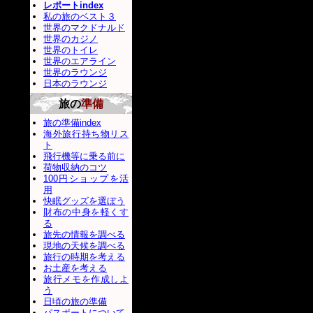
レポートindex
私の旅のベスト３
世界のマクドナルド
世界のカジノ
世界のトイレ
世界のエアライン
世界のラウンジ
日本のラウンジ
旅の
準備
旅の準備index
海外旅行持ち物リス
ト
飛行機等に乗る前に
荷物収納のコツ
100円ショップを活
用
快眠グッズを選ぼう
財布の中身を軽くす
る
旅先の情報を調べる
現地の天候を調べる
旅行の時期を考える
お土産を考える
旅行メモを作成しよ
う
日頃の旅の準備
パスポートについて