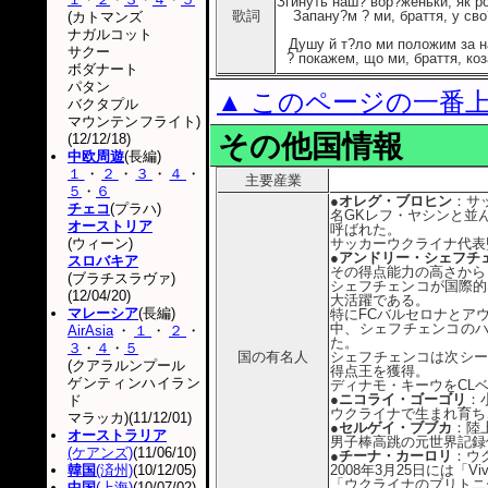
Згинуть наш? вор?женьки, як р
歌詞
Запану?м ? ми, браття, у сво
(カトマンズ
ナガルコット
Душу й т?ло ми положим за н
サクー
? покажем, що ми, браття, коз
ボダナート
パタン
▲ このページの一番
バクタプル
マウンテンフライト)
その他国情報
(12/12/18)
中欧周遊
(長編)
１
・
２
・
３
・
４
・
主要産業
５
・
６
●オレグ・ブロヒン
：サ
チェコ
(プラハ)
名GKレフ・ヤシンと並
オーストリア
呼ばれた。
(ウィーン)
サッカーウクライナ代表
●アンドリー・シェフチ
スロバキア
その得点能力の高さから
(ブラチスラヴァ)
シェフチェンコが国際的な
(12/04/20)
大活躍である。
マレーシア
(長編)
特にFCバルセロナとア
中、シェフチェンコのハ
AirAsia
・
１
・
２
・
た。
３
・
４
・
５
国の有名人
シェフチェンコは次シーズ
(クアラルンプール
得点王を獲得。
ゲンティンハイラン
ディナモ・キーウをCL
●ニコライ・ゴーゴリ
：
ド
ウクライナで生まれ育ち
マラッカ)(11/12/01)
●セルゲイ・ブブカ
：陸
オーストラリア
男子棒高跳の元世界記録
(ケアンズ)
(11/06/10)
●チーナ・カーロリ
：ウ
韓国
(済州)
(10/12/05)
2008年3月25日には「
「ウクライナのブリトニ
中国
(上海)
(10/07/02)