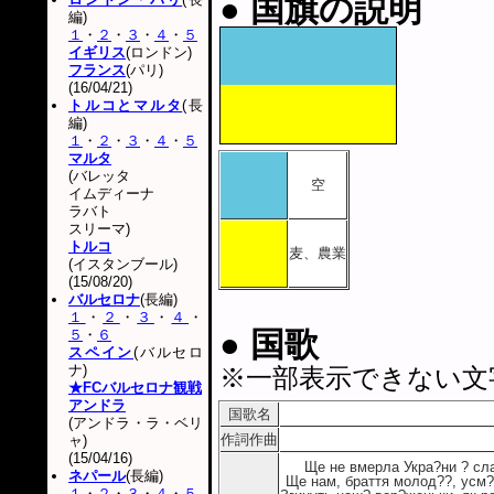
● 国旗の説明
編)
１
・
２
・
３
・
４
・
５
イギリス
(ロンドン)
フランス
(パリ)
(16/04/21)
トルコとマルタ
(長
編)
１
・
２
・
３
・
４
・
５
マルタ
(バレッタ
空
イムディーナ
ラバト
スリーマ)
トルコ
麦、農業
(イスタンブール)
(15/08/20)
バルセロナ
(長編)
１
・
２
・
３
・
４
・
● 国歌
５
・
６
スペイン
(バルセロ
ナ)
※一部表示できない文
★FCバルセロナ観戦
アンドラ
国歌名
(アンドラ・ラ・ベリ
作詞作曲
ャ)
(15/04/16)
Ще не вмерла Укра?ни ? сла
ネパール
(長編)
Ще нам, браття молод??, усм?
１
・
２
・
３
・
４
・
５