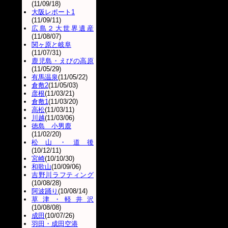
(11/09/18)
大阪レポート1
(11/09/11)
広島２大世界遺産
(11/08/07)
関ヶ原と岐阜
(11/07/31)
鹿児島・えびの高原
(11/05/29)
有馬温泉
(11/05/22)
倉敷2
(11/05/03)
彦根
(11/03/21)
倉敷1
(11/03/20)
高松
(11/03/11)
川越
(11/03/06)
徳島 小男鹿
(11/02/20)
松山・道後
(10/12/11)
宮崎
(10/10/30)
和歌山
(10/09/06)
吉野川ラフティング
(10/08/28)
阿波踊り
(10/08/14)
草津・軽井沢
(10/08/08)
成田
(10/07/26)
羽田・成田空港