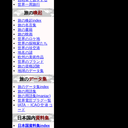
世界一周旅行
旅の
喚起
旅の喚起index
旅の名言集
旅の書籍
旅の映画
世界のロケ地
世界の探検家たち
世界の珍空港
地名の諺
欧州の美術作品
世界のブランド
旅の資格試験
地球のデータ集
旅の
データ集
旅のデータ集index
旅の用語集
旅の用語集(maniac)
世界電圧プラグ一覧
IATA・ICAO空港コ
ード
日本国内
資料集
日本国資料集index