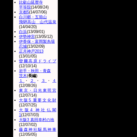
比叡山延暦寺
平等院
(14/08/24)
京都5
(14/07/06)
白川郷・五箇山
飛騨高山 山代温泉
(14/04/20)
白浜
(13/09/01)
伊勢神宮
(13/05/12)
伊香保・富岡製糸場
忍城
(13/02/09)
正月神戸2013
(13/01/05)
曽爾高原ドライブ
(12/10/14)
岩手・秋田・青森
茨木
(
長編
)
１
・
２
・
３
・
４
(12/08/26)
東京・日光東照宮
(12/07/14)
大阪5 重要文化財
(12/07/25)
大阪4 神社仏閣
1
(12/07/03)
大阪3 真田幸村の地
(12/07/02)
藤森神社駆馬神事
(12/05/05)