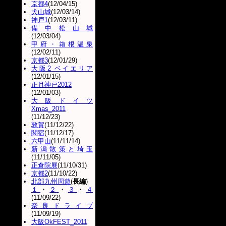
京都4
(12/04/15)
犬山城
(12/03/14)
神戸1
(12/03/11)
備中松山城
(12/03/04)
甲府・箱根温泉
(12/02/11)
京都3
(12/01/29)
大阪2 ベイエリア
(12/01/15)
正月神戸2012
(12/01/03)
大阪ドイツ
Xmas_2011
(11/12/23)
敦賀
(11/12/22)
関宿
(11/12/17)
六甲山
(11/11/14)
新潟散策と埼玉
(11/11/05)
正倉院展
(11/10/31)
京都2
(11/10/22)
北部九州周遊
(
長編
)
１
・
２
・
３
・
４
(11/09/22)
奈良ドライブ
(11/09/19)
大阪OkFEST_2011