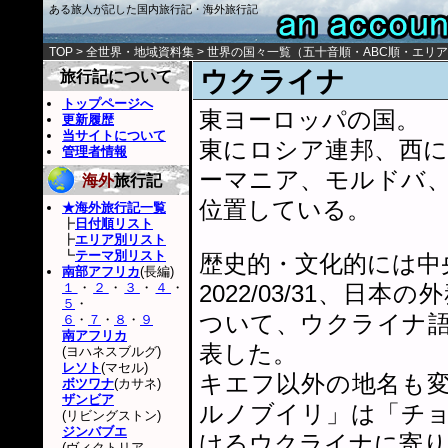
ある旅人が記した国内旅行記・海外旅行記
TOP
>
全世界・地域資料集
>
世界の国々一覧
（
五十音順
・
ABC順
・
エリア
ウクライナ
旅行記について
トップページへ
東ヨーロッパの国。
更新履歴
当サイトについて
東にロシア連邦、西
管理者情報
ーマニア、モルドバ
海外
旅行記
位置している。
★海外旅行記一覧
┣
日付順リスト
┣
エリア別リスト
┗
テーマ別リスト
歴史的・文化的には中
南部アフリカ
(長編)
１
・
２
・
３
・
４
・
2022/03/31、
５
・
ついて、ウクライナ
６
・
７
・
８
・
９
南アフリカ
表した。
(ヨハネスブルグ)
レソト
(マセル)
キエフ以外の地名も
ボツワナ
(カサネ)
ザンビア
ルノブイリ」は「チ
(リビングストン)
ジンバブエ
けるウクライナに寄り
(ヴィクトリア