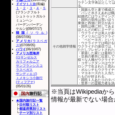
ラテン文字表記としては公
ドイツ
１人旅
(長編)
る。
１
・
２
・
３
・
４
・
５
・国旗も空と麦で構成さ
(フランクフルト
「パンと水さえあれば餓
シュトゥットガルト
結婚式にはウェデイング
・国民の気性は荒いほう
ミュンヘン
東側と西側に対立があり
バーデンバーデン
・国民は裸に対してあま
ケルン)(09/07/17)
ほとんどの町にヌーディ
韓国
(ソウル)
・ウクライナは美人が多
・アメリカにはウクライ
(08/07/06)
・「ベビーヨガ」という
アメリカ
(ラスベガ
・ウクライナでは時計を
ス)
(07/08/05)
その他雑学情報
ウクライナの迷信では、
ハワイ
(06/10/07)
ただしプレゼントされた
・新築した家には最初に
アメリカ西海岸
・交易の要所に位置して
(ロサンゼルス
様々な人種がウクライナ
カリフォルニア
・コサックダンスはウク
サンフランシスコ
ロシアで生まれたと思わ
ラスベガス
・ボルシチもウクライナ
・マヨネーズの１人当た
サンディエゴ)
たものが好まれる。
＋メキシコ小旅行
・国民１人あたりのタバ
(ティフアナ)
・世界一の霊能力者を決
(05/01/26)
※当頁はWikiped
国内
旅行記
情報が最新でない場合
★国内旅行記一覧
┣
日付順リスト
┣
都道府県別リスト
┗
テーマ別リスト