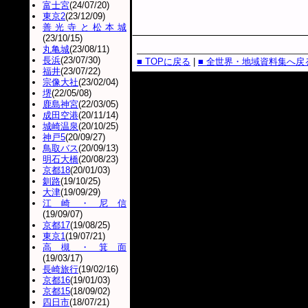
富士宮
(24/07/20)
東京2
(23/12/09)
善光寺と松本城
(23/10/15)
丸亀城
(23/08/11)
長浜
(23/07/30)
■ TOPに戻る
|
■ 全世界・地域資料集へ戻
福井
(23/07/22)
宗像大社
(23/02/04)
堺
(22/05/08)
鹿島神宮
(22/03/05)
成田空港
(20/11/14)
城崎温泉
(20/10/25)
神戸5
(20/09/27)
鳥取バス
(20/09/13)
明石大橋
(20/08/23)
京都18
(20/01/03)
釧路
(19/10/25)
大津
(19/09/29)
江崎・尼信
(19/09/07)
京都17
(19/08/25)
東京1
(19/07/21)
高槻・箕面
(19/03/17)
長崎旅行
(19/02/16)
京都16
(19/01/03)
京都15
(18/09/02)
四日市
(18/07/21)