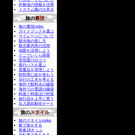
外務省の情報を活用
イスラム圏の注意点
旅の
裏技
旅の裏技index
ガイドブックを選ぶ
マイレージについて
観光地の探し方
観光案内所の活用
地図を活用しよう
どこでいくら両替
安宿選びのコツ
夜行バスを選ぶ
貴重品を管理しよう
防犯用に錠を使おう
歩行の工夫を考える
海外で飲料水の確保
海外での電源の確保
時差と時差ぼけ対策
旅行品を上手に買う
出入国自動化ゲート
旅の
スタイル
旅のスタイルindex
船で旅をする
青春18きっぷ
自転車で旅をする