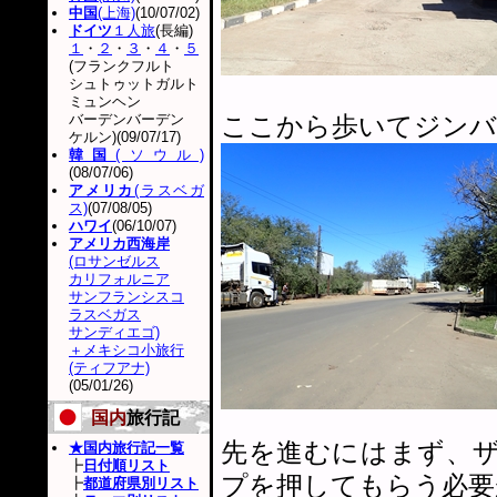
中国
(上海)
(10/07/02)
ドイツ
１人旅
(長編)
１
・
２
・
３
・
４
・
５
(フランクフルト
シュトゥットガルト
ミュンヘン
バーデンバーデン
ここから歩いてジンバ
ケルン)(09/07/17)
韓国
(ソウル)
(08/07/06)
アメリカ
(ラスベガ
ス)
(07/08/05)
ハワイ
(06/10/07)
アメリカ西海岸
(ロサンゼルス
カリフォルニア
サンフランシスコ
ラスベガス
サンディエゴ)
＋メキシコ小旅行
(ティフアナ)
(05/01/26)
国内
旅行記
先を進むにはまず、
★国内旅行記一覧
┣
日付順リスト
プを押してもらう必要
┣
都道府県別リスト