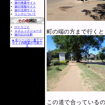
旅行検索サイト
旅行情報サイト
旅行活用サイト
リンクについて
その他
雑記
ひとりごと
町の端の方まで行くと
エスニックジョーク
旅行記の注釈
● 全ページの一番下で
サイト内検索が可能で
す
この道で合っている