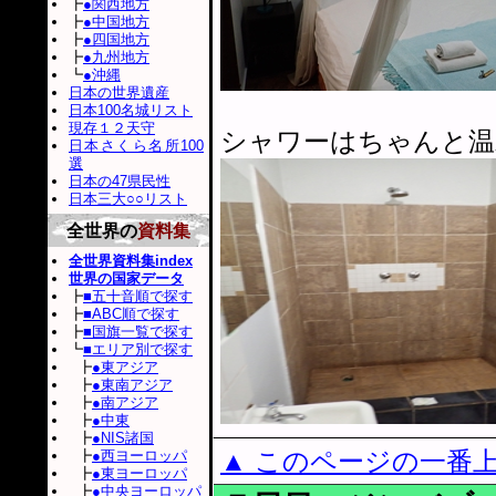
┣
●関西地方
┣
●中国地方
┣
●四国地方
┣
●九州地方
┗
●沖縄
日本の世界遺産
日本100名城リスト
現存１２天守
シャワーはちゃんと温
日本さくら名所100
選
日本の47県民性
日本三大○○リスト
全世界の
資料集
全世界資料集index
世界の国家データ
┣
■五十音順で探す
┣
■ABC順で探す
┣
■国旗一覧で探す
┗
■エリア別で探す
┣
●東アジア
┣
●東南アジア
┣
●南アジア
┣
●中東
┣
●NIS諸国
▲ このページの一番
┣
●西ヨーロッパ
┣
●東ヨーロッパ
┣
●中央ヨーロッパ