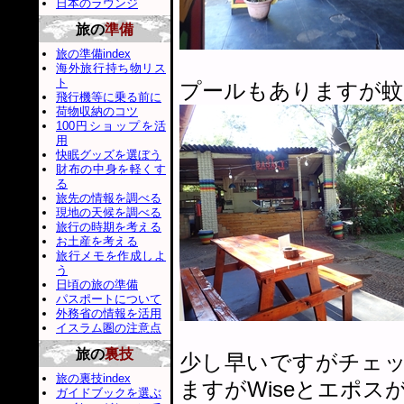
日本のラウンジ
旅の
準備
旅の準備index
海外旅行持ち物リス
ト
プールもありますが蚊
飛行機等に乗る前に
荷物収納のコツ
100円ショップを活
用
快眠グッズを選ぼう
財布の中身を軽くす
る
旅先の情報を調べる
現地の天候を調べる
旅行の時期を考える
お土産を考える
旅行メモを作成しよ
う
日頃の旅の準備
パスポートについて
外務省の情報を活用
イスラム圏の注意点
旅の
裏技
少し早いですがチェ
旅の裏技index
ますがWiseとエポス
ガイドブックを選ぶ