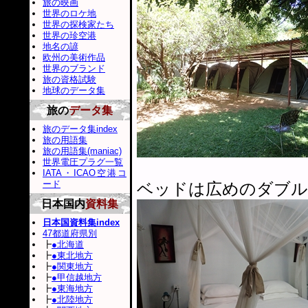
旅の映画
世界のロケ地
世界の探検家たち
世界の珍空港
地名の諺
欧州の美術作品
世界のブランド
旅の資格試験
地球のデータ集
旅の
データ集
旅のデータ集index
旅の用語集
旅の用語集(maniac)
世界電圧プラグ一覧
IATA・ICAO空港コ
ード
ベッドは広めのダブル
日本国内
資料集
日本国資料集index
47都道府県別
┣
●北海道
┣
●東北地方
┣
●関東地方
┣
●甲信越地方
┣
●東海地方
┣
●北陸地方