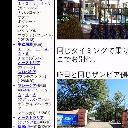
１
・
２
・
３
・
４
・
５
(カトマンズ
ナガルコット
サクー
ボダナート
パタン
バクタプル
マウンテンフライト)
(12/12/18)
中欧周遊
(長編)
同じタイミングで乗
１
・
２
・
３
・
４
・
５
・
６
こでお別れ。
チェコ
(プラハ)
オーストリア
(ウィーン)
スロバキア
昨日と同じザンビア側
(ブラチスラヴァ)
(12/04/20)
マレーシア
(長編)
AirAsia
・
１
・
２
・
３
・
４
・
５
(クアラルンプール
ゲンティンハイラン
ド
マラッカ)(11/12/01)
オーストラリア
(ケアンズ)
(11/06/10)
韓国
(済州)
(10/12/05)