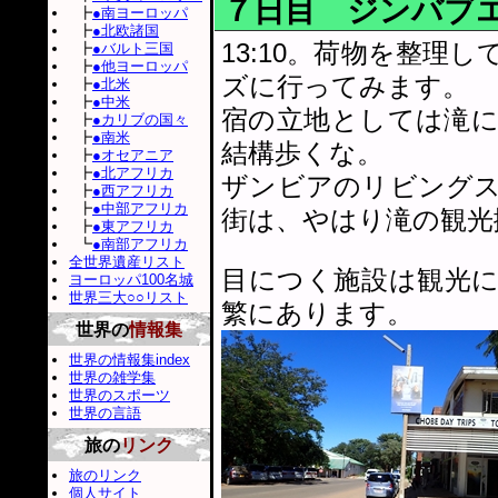
７日目 ジンバブ
┣
●南ヨーロッパ
┣
●北欧諸国
13:10。荷物を整
┣
●バルト三国
┣
●他ヨーロッパ
ズに行ってみます。
┣
●北米
┣
●中米
宿の立地としては滝に
┣
●カリブの国々
┣
●南米
結構歩くな。
┣
●オセアニア
┣
●北アフリカ
ザンビアのリビング
┣
●西アフリカ
┣
●中部アフリカ
街は、やはり滝の観光
┣
●東アフリカ
┗
●南部アフリカ
全世界遺産リスト
目につく施設は観光
ヨーロッパ100名城
世界三大○○リスト
繁にあります。
世界の
情報集
世界の情報集index
世界の雑学集
世界のスポーツ
世界の言語
旅の
リンク
旅のリンク
個人サイト