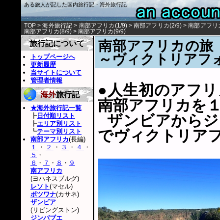
ある旅人が記した国内旅行記・海外旅行記
TOP
>
海外旅行記
>
南部アフリカ(1/9)
>
南部アフリカ(2/9)
>
南部アフリカ(
南部アフリカ(8/9)
>
南部アフリカ(9/9)
南部アフリカの旅
旅行記について
～ヴィクトリアフ
トップページへ
更新履歴
当サイトについて
管理者情報
●人生初のアフ
海外
旅行記
南部アフリカを
★海外旅行記一覧
┣
日付順リスト
ザンビアからジ
┣
エリア別リスト
でヴィクトリア
┗
テーマ別リスト
南部アフリカ
(長編)
１
・
２
・
３
・
４
・
５
・
６
・
７
・
８
・
９
南アフリカ
(ヨハネスブルグ)
レソト
(マセル)
ボツワナ
(カサネ)
ザンビア
(リビングストン)
ジンバブエ