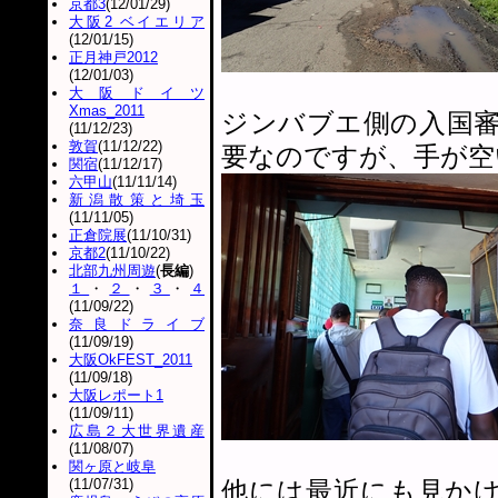
京都3
(12/01/29)
大阪2 ベイエリア
(12/01/15)
正月神戸2012
(12/01/03)
大阪ドイツ
Xmas_2011
ジンバブエ側の入国
(11/12/23)
敦賀
(11/12/22)
要なのですが、手が空
関宿
(11/12/17)
六甲山
(11/11/14)
新潟散策と埼玉
(11/11/05)
正倉院展
(11/10/31)
京都2
(11/10/22)
北部九州周遊
(
長編
)
１
・
２
・
３
・
４
(11/09/22)
奈良ドライブ
(11/09/19)
大阪OkFEST_2011
(11/09/18)
大阪レポート1
(11/09/11)
広島２大世界遺産
(11/08/07)
関ヶ原と岐阜
(11/07/31)
他には最近にも見か