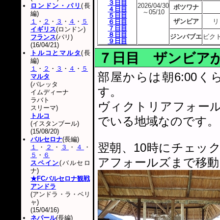
３日目
ロンドン・パリ
(長
2026/04/30
ボツワナ
４日目
～05/10
編)
５日目
１
・
２
・
３
・
４
・
５
ザンビア
リ
６日目
７日目
イギリス
(ロンドン)
８日目
ジンバブエ
ビク
フランス
(パリ)
９日目
(16/04/21)
トルコとマルタ
(長
７日目 ザンビア
編)
１
・
２
・
３
・
４
・
５
部屋からは朝6:00
マルタ
(バレッタ
す。
イムディーナ
ラバト
ヴィクトリアフォー
スリーマ)
トルコ
でいる地域なのです。
(イスタンブール)
(15/08/20)
バルセロナ
(長編)
翌朝、10時にチェッ
１
・
２
・
３
・
４
・
５
・
６
アフォールズまで移動
スペイン
(バルセロ
ナ)
★FCバルセロナ観戦
アンドラ
(アンドラ・ラ・ベリ
ャ)
(15/04/16)
ネパール
(長編)