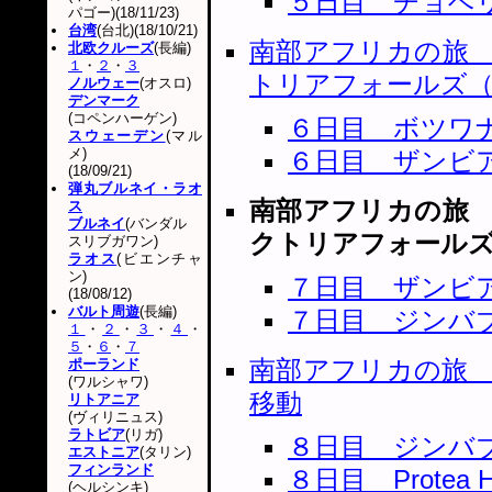
５日目 チョベ
パゴー)(18/11/23)
台湾
(台北)(18/10/21)
南部アフリカの旅
北欧クルーズ
(長編)
１
・
２
・
３
トリアフォールズ
ノルウェー
(オスロ)
デンマーク
(コペンハーゲン)
６日目 ボツワ
スウェーデン
(マル
メ)
６日目 ザンビ
(18/09/21)
弾丸ブルネイ・ラオ
南部アフリカの旅
ス
ブルネイ
(バンダル
クトリアフォール
スリブガワン)
ラオス
(ビエンチャ
ン)
７日目 ザンビ
(18/08/12)
バルト周遊
(長編)
７日目 ジンバ
１
・
２
・
３
・
４
・
５
・
６
・
７
南部アフリカの旅
ポーランド
(ワルシャワ)
移動
リトアニア
(ヴィリニュス)
ラトビア
(リガ)
８日目 ジンバ
エストニア
(タリン)
フィンランド
８日目 Protea Hot
(ヘルシンキ)