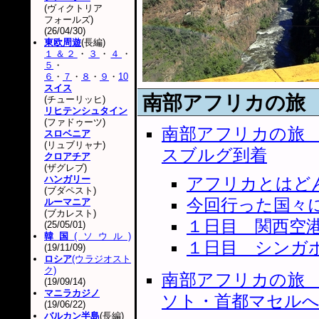
(ヴィクトリア
フォールズ)
(26/04/30)
東欧周遊
(長編)
１＆２
・
３
・
４
・
５
・
６
・
７
・
８
・
９
・
10
スイス
南部アフリカの旅
(チューリッヒ)
リヒテンシュタイン
(ファドゥーツ)
南部アフリカの旅
スロベニア
(リュブリャナ)
スブルグ到着
クロアチア
(ザグレブ)
ハンガリー
アフリカとはど
(ブダペスト)
今回行った国々
ルーマニア
(ブカレスト)
１日目 関西空
(25/05/01)
韓国
(ソウル)
１日目 シンガ
(19/11/09)
ロシア
(ウラジオスト
ク)
南部アフリカの旅
(19/09/14)
マニラカジノ
ソト・首都マセル
(19/06/22)
バルカン半島
(長編)