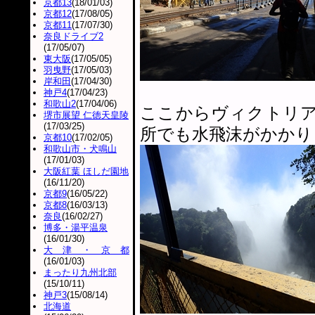
京都13
(18/01/03)
京都12
(17/08/05)
京都11
(17/07/30)
奈良ドライブ2
(17/05/07)
東大阪
(17/05/05)
羽曳野
(17/05/03)
岸和田
(17/04/30)
神戸4
(17/04/23)
和歌山2
(17/04/06)
ここからヴィクトリ
堺市展望 仁徳天皇陵
(17/03/25)
所でも水飛沫がかかり
京都10
(17/02/05)
和歌山市・犬鳴山
(17/01/03)
大阪紅葉 ほしだ園地
(16/11/20)
京都9
(16/05/22)
京都8
(16/03/13)
奈良
(16/02/27)
博多・湯平温泉
(16/01/30)
大津・京都
(16/01/03)
まったり九州北部
(15/10/11)
神戸3
(15/08/14)
北海道