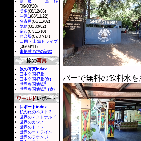
鳥取・島根
(09/03/20)
博多
(08/12/06)
沖縄1
(08/11/22)
名古屋
(08/11/02)
徳島
(08/08/02)
金沢
(07/11/10)
お台場
(07/07/14)
四国・山陽ドライブ
(06/08/11)
未掲載の旅の記録
旅の
写真
旅の写真index
日本全国47枚
バーで無料の飲料水を
日本全国47枚(食)
世界各国地域別
世界各国地域別(食)
ワールド
レポート
レポートindex
私の旅のベスト３
世界のマクドナルド
世界のカジノ
世界のトイレ
世界のエアライン
世界のラウンジ