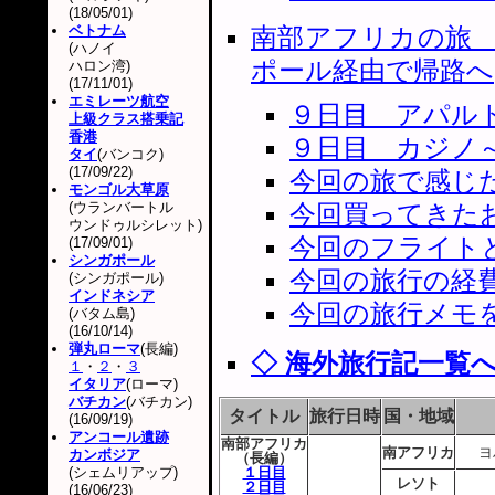
(18/05/01)
ベトナム
南部アフリカの旅
(ハノイ
ポール経由で帰路へ
ハロン湾)
(17/11/01)
エミレーツ航空
９日目 アパル
上級クラス搭乗記
香港
９日目 カジノ
タイ
(バンコク)
(17/09/22)
今回の旅で感じ
モンゴル大草原
(ウランバートル
今回買ってきた
ウンドゥルシレット)
今回のフライト
(17/09/01)
シンガポール
今回の旅行の経
(シンガポール)
インドネシア
今回の旅行メモ
(バタム島)
(16/10/14)
弾丸ローマ
(長編)
◇ 海外旅行記一覧
１
・
２
・
３
イタリア
(ローマ)
バチカン
(バチカン)
タイトル
旅行日時
国・地域
(16/09/19)
アンコール遺跡
南部アフリカ
南アフリカ
ヨ
カンボジア
（長編）
(シェムリアップ)
１日目
レソト
２日目
(16/06/23)