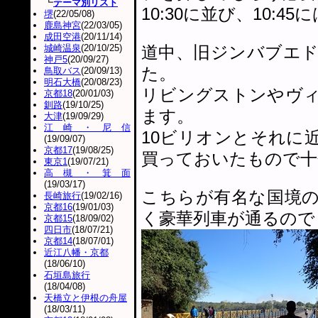
┗
テーマ別リスト
10:30に並び、10:4
堺
(22/05/08)
鹿島神宮
(22/03/05)
成田空港
(20/11/14)
城崎温泉
(20/10/25)
道中、旧ジンバブエ
神戸5
(20/09/27)
た。
鳥取バス
(20/09/13)
明石大橋
(20/08/23)
リビングストンやヴ
京都18
(20/01/03)
釧路
(19/10/25)
ます。
大津
(19/09/29)
江崎・尼信
10ビリオンとそれに
(19/09/07)
京都17
(19/08/25)
買っておいたもので十
東京1
(19/07/21)
高槻・箕面
(19/03/17)
こちらが有名な国境
長崎旅行
(19/02/16)
京都16
(19/01/03)
く豪華列車が通るので
京都15
(18/09/02)
四日市
(18/07/21)
京都14
(18/07/01)
近江八幡・京都
(18/06/10)
石垣島旅行
(18/04/08)
天橋立と伊根の舟屋
(18/03/11)