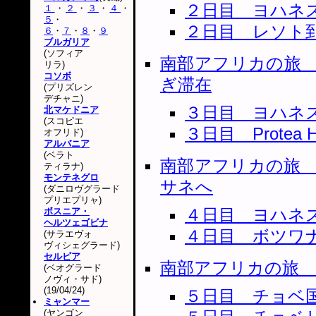
２日目 ヨハネ
１
・
２
・
３
・
４
・
５
・
２日目 レソト
６
・
７
・
８
・
９
ブルガリア
(ソフィア
南部アフリカの旅
リラ)
コソボ
ぎ滞在
(プリズレン
デチャニ)
３日目 ヨハネ
北マケドニア
(スコピエ
３日目 Protea Hot
オフリド)
アルバニア
(ベラト
南部アフリカの旅
ティラナ)
モンテネグロ
サネへ
(ダニロヴグラード
プリエプリャ)
４日目 ヨハネ
ボスニア・
ヘルツェゴビナ
４日目 ボツワ
(サラエヴォ
ヴィシェグラード)
セルビア
南部アフリカの旅 
(ベオグラード
ノヴィ・サド)
(19/04/24)
５日目 チョベ
ミャンマー
(ヤンゴン