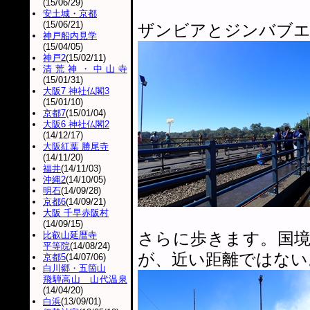
(15/06/29)
安土城・京都
(15/06/21)
ザンビアとジンバブエ
神戸船内見学
(15/04/05)
神戸2
(15/02/11)
清荒神・中山寺
(15/01/31)
大阪7 神社仏閣3
(15/01/10)
京都7
(15/01/04)
大阪6 神社仏閣2
(14/12/17)
大阪紅葉 勝尾寺
(14/11/20)
福井
(14/11/03)
沖縄2
(14/10/05)
明石
(14/09/28)
京都6
(14/09/21)
大阪 千早赤阪村
(14/09/15)
さらに歩きます。国
比叡山延暦寺
平等院
(14/08/24)
が、近い距離ではない
京都5
(14/07/06)
白川郷・五箇山
飛騨高山 山代温泉
(14/04/20)
白浜
(13/09/01)