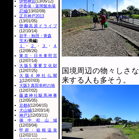
伊勢神宮
(13/05/12)
伊香保・富岡製糸場
忍城
(13/02/09)
正月神戸2013
(13/01/05)
曽爾高原ドライブ
(12/10/14)
岩手・秋田・青森
茨木
(
長編
)
１
・
２
・
３
・
４
(12/08/26)
東京・日光東照宮
(12/07/14)
大阪5 重要文化財
国境周辺の物々しさ
(12/07/25)
大阪4 神社仏閣
来する人も多そう。
1
(12/07/03)
大阪3 真田幸村の地
(12/07/02)
藤森神社駆馬神事
(12/05/05)
京都4
(12/04/15)
犬山城
(12/03/14)
神戸1
(12/03/11)
備中松山城
(12/03/04)
甲府・箱根温泉
(12/02/11)