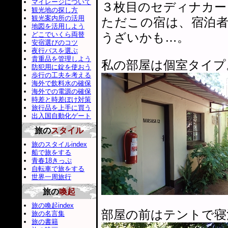
マイレージについて
３枚目のセディナカー
観光地の探し方
観光案内所の活用
ただこの宿は、宿泊
地図を活用しよう
どこでいくら両替
うざいかも…。
安宿選びのコツ
夜行バスを選ぶ
貴重品を管理しよう
私の部屋は個室タイプ
防犯用に錠を使おう
歩行の工夫を考える
海外で飲料水の確保
海外での電源の確保
時差と時差ぼけ対策
旅行品を上手に買う
出入国自動化ゲート
旅の
スタイル
旅のスタイルindex
船で旅をする
青春18きっぷ
自転車で旅をする
世界一周旅行
旅の
喚起
旅の喚起index
部屋の前はテントで寝
旅の名言集
旅の書籍