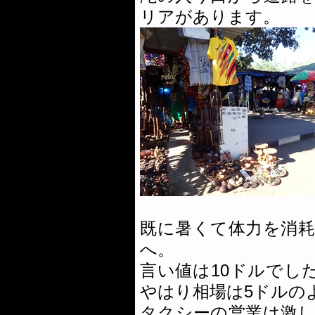
リアがあります。
既に暑くて体力を消
へ。
言い値は10ドルでし
やはり相場は5ドルの
タクシーの営業は激