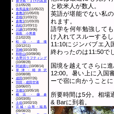
鹿児島・えびの高原
と欧米人が数人。
(11/05/29)
有馬温泉
(11/05/22)
英語が堪能でない私
倉敷2
(11/05/03)
彦根
(11/03/21)
れます。
倉敷1
(11/03/20)
高松
(11/03/11)
語学を何年勉強して
川越
(11/03/06)
徳島 小男鹿
け入れてスルーするし
(11/02/20)
松山・道後
11:10にジンバブ
(10/12/11)
宮崎
(10/10/30)
終わったのは11:50で
和歌山
(10/09/06)
吉野川ラフティング
(10/08/28)
国境を越えてさらに進
阿波踊り
(10/08/14)
草津・軽井沢
12:00。暑い上に
(10/08/08)
成田
(10/07/26)
ーで宿に向かうことに
羽田・成田空港
(10/06/07)
京都1
(10/05/18)
所要時間は5分。相場通り５ド
横浜・鎌倉
(10/03/05)
& Barに到着。
土佐
(10/02/10)
宮城・山形・福島
(09/08/20)